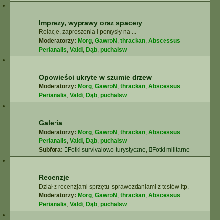
Imprezy, wyprawy oraz spacery
Relacje, zaproszenia i pomysły na ...
Moderatorzy:
Morg
,
GawroN
,
thrackan
,
Abscessus
Perianalis
,
Valdi
,
Dąb
,
puchalsw
Opowieści ukryte w szumie drzew
Moderatorzy:
Morg
,
GawroN
,
thrackan
,
Abscessus
Perianalis
,
Valdi
,
Dąb
,
puchalsw
Galeria
Moderatorzy:
Morg
,
GawroN
,
thrackan
,
Abscessus
Perianalis
,
Valdi
,
Dąb
,
puchalsw
Subfora:
Fotki survivalowo-turystyczne
,
Fotki militarne
Recenzje
Dział z recenzjami sprzętu, sprawozdaniami z testów itp.
Moderatorzy:
Morg
,
GawroN
,
thrackan
,
Abscessus
Perianalis
,
Valdi
,
Dąb
,
puchalsw