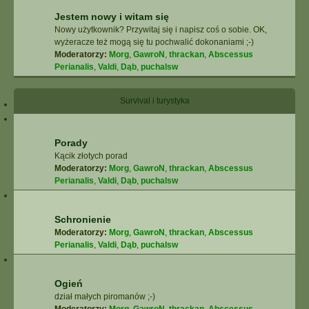
Jestem nowy i witam się
Nowy użytkownik? Przywitaj się i napisz coś o sobie. OK,
wyżeracze też mogą się tu pochwalić dokonaniami ;-)
Moderatorzy:
Morg
,
GawroN
,
thrackan
,
Abscessus
Perianalis
,
Valdi
,
Dąb
,
puchalsw
Survival i turystyka
Porady
Kącik złotych porad
Moderatorzy:
Morg
,
GawroN
,
thrackan
,
Abscessus
Perianalis
,
Valdi
,
Dąb
,
puchalsw
Schronienie
Moderatorzy:
Morg
,
GawroN
,
thrackan
,
Abscessus
Perianalis
,
Valdi
,
Dąb
,
puchalsw
Ogień
dział małych piromanów ;-)