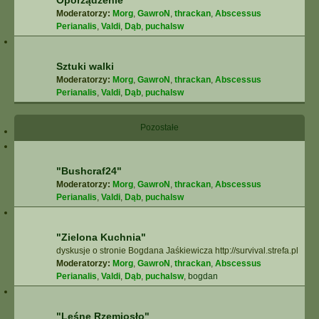
Oporządzenie
Moderatorzy:
Morg
,
GawroN
,
thrackan
,
Abscessus
Perianalis
,
Valdi
,
Dąb
,
puchalsw
Sztuki walki
Moderatorzy:
Morg
,
GawroN
,
thrackan
,
Abscessus
Perianalis
,
Valdi
,
Dąb
,
puchalsw
Pozostałe
"Bushcraf24"
Moderatorzy:
Morg
,
GawroN
,
thrackan
,
Abscessus
Perianalis
,
Valdi
,
Dąb
,
puchalsw
"Zielona Kuchnia"
dyskusje o stronie Bogdana Jaśkiewicza http://survival.strefa.pl
Moderatorzy:
Morg
,
GawroN
,
thrackan
,
Abscessus
Perianalis
,
Valdi
,
Dąb
,
puchalsw
,
bogdan
"Leśne Rzemiosło"