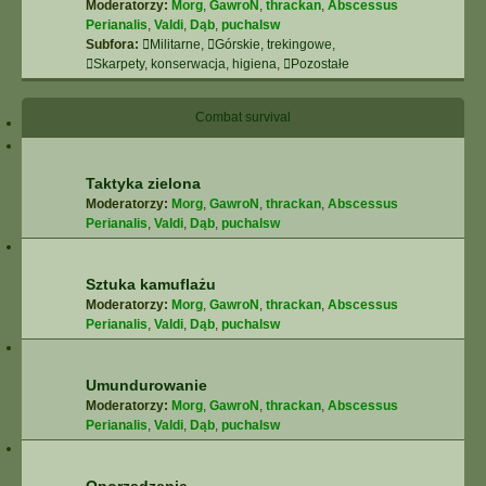
Moderatorzy:
Morg
,
GawroN
,
thrackan
,
Abscessus
Perianalis
,
Valdi
,
Dąb
,
puchalsw
Subfora:
Militarne
,
Górskie, trekingowe
,
Skarpety, konserwacja, higiena
,
Pozostałe
Combat survival
Taktyka zielona
Moderatorzy:
Morg
,
GawroN
,
thrackan
,
Abscessus
Perianalis
,
Valdi
,
Dąb
,
puchalsw
Sztuka kamuflażu
Moderatorzy:
Morg
,
GawroN
,
thrackan
,
Abscessus
Perianalis
,
Valdi
,
Dąb
,
puchalsw
Umundurowanie
Moderatorzy:
Morg
,
GawroN
,
thrackan
,
Abscessus
Perianalis
,
Valdi
,
Dąb
,
puchalsw