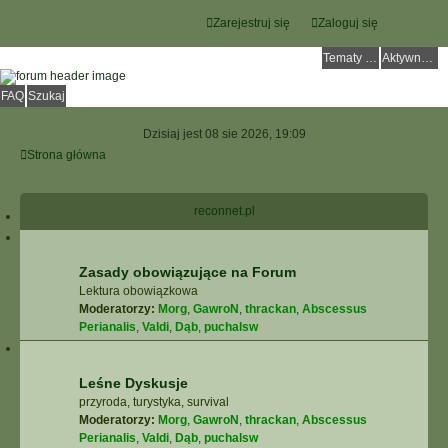
Zarejestruj się
Zaloguj się
Tematy bez odpowiedzi
Aktywne tematy
FAQ
Szukaj
Dzisiaj jest 08 sie 2026, 19:09
Strona główna
reconnet.pl
Zasady obowiązujące na Forum
Lektura obowiązkowa
Moderatorzy:
Morg
,
GawroN
,
thrackan
,
Abscessus
Perianalis
,
Valdi
,
Dąb
,
puchalsw
Leśne Dyskusje
przyroda, turystyka, survival
Moderatorzy:
Morg
,
GawroN
,
thrackan
,
Abscessus
Perianalis
,
Valdi
,
Dąb
,
puchalsw