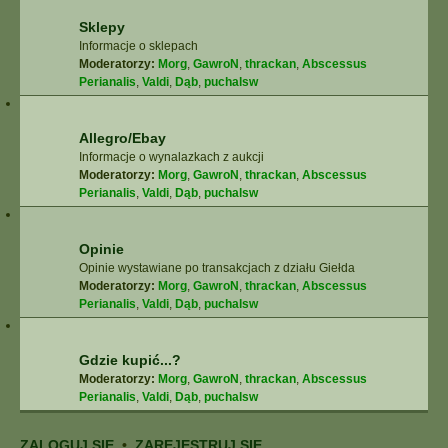
Sklepy
Informacje o sklepach
Moderatorzy:
Morg
,
GawroN
,
thrackan
,
Abscessus
Perianalis
,
Valdi
,
Dąb
,
puchalsw
Allegro/Ebay
Informacje o wynalazkach z aukcji
Moderatorzy:
Morg
,
GawroN
,
thrackan
,
Abscessus
Perianalis
,
Valdi
,
Dąb
,
puchalsw
Opinie
Opinie wystawiane po transakcjach z działu Giełda
Moderatorzy:
Morg
,
GawroN
,
thrackan
,
Abscessus
Perianalis
,
Valdi
,
Dąb
,
puchalsw
Gdzie kupić...?
Moderatorzy:
Morg
,
GawroN
,
thrackan
,
Abscessus
Perianalis
,
Valdi
,
Dąb
,
puchalsw
ZALOGUJ SIĘ
•
ZAREJESTRUJ SIĘ