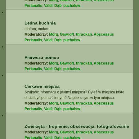
Moderatorzy:
Morg
,
GawroN
,
thrackan
,
Abscessus
Perianalis
,
Valdi
,
Dąb
,
puchalsw
Leśna kuchnia
mniam, mniam...
Moderatorzy:
Morg
,
GawroN
,
thrackan
,
Abscessus
Perianalis
,
Valdi
,
Dąb
,
puchalsw
Pierwsza pomoc
Moderatorzy:
Morg
,
GawroN
,
thrackan
,
Abscessus
Perianalis
,
Valdi
,
Dąb
,
puchalsw
Ciekawe miejsca
Szukasz informacji o jakimś miejscu? Byłeś w miejscu które
chciałbyś polecić innym? Napisz o tym w tym miejscu.
Moderatorzy:
Morg
,
GawroN
,
thrackan
,
Abscessus
Perianalis
,
Valdi
,
Dąb
,
puchalsw
Zwierzęta - tropienie, obserwacja, fotografowanie
Moderatorzy:
Morg
,
GawroN
,
thrackan
,
Abscessus
Perianalis
,
Valdi
,
Dąb
,
puchalsw