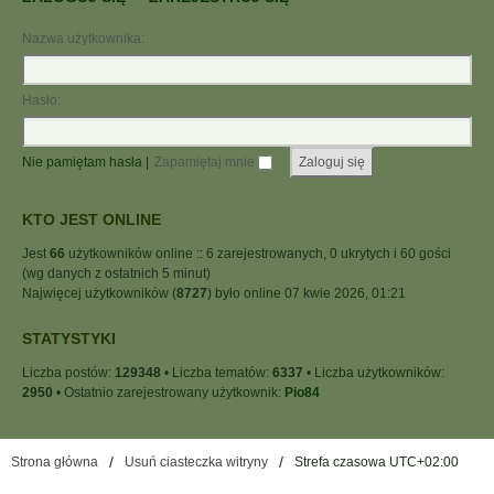
Nazwa użytkownika:
Hasło:
Nie pamiętam hasła
|
Zapamiętaj mnie
KTO JEST ONLINE
Jest
66
użytkowników online :: 6 zarejestrowanych, 0 ukrytych i 60 gości
(wg danych z ostatnich 5 minut)
Najwięcej użytkowników (
8727
) było online 07 kwie 2026, 01:21
STATYSTYKI
Liczba postów:
129348
• Liczba tematów:
6337
• Liczba użytkowników:
2950
• Ostatnio zarejestrowany użytkownik:
Pio84
Strona główna
Usuń ciasteczka witryny
Strefa czasowa
UTC+02:00