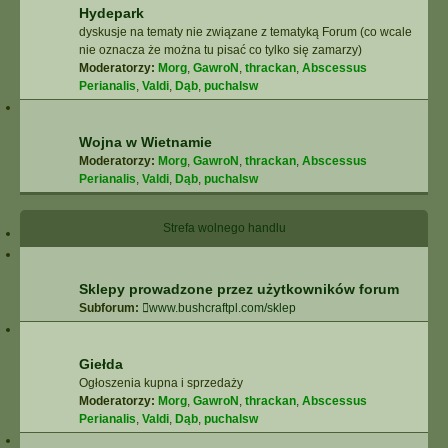
Hydepark
dyskusje na tematy nie związane z tematyką Forum (co wcale
nie oznacza że można tu pisać co tylko się zamarzy)
Moderatorzy:
Morg
,
GawroN
,
thrackan
,
Abscessus
Perianalis
,
Valdi
,
Dąb
,
puchalsw
Wojna w Wietnamie
Moderatorzy:
Morg
,
GawroN
,
thrackan
,
Abscessus
Perianalis
,
Valdi
,
Dąb
,
puchalsw
Strefa wolnego handlu
Sklepy prowadzone przez użytkowników forum
Subforum:
www.bushcraftpl.com/sklep
Giełda
Ogłoszenia kupna i sprzedaży
Moderatorzy:
Morg
,
GawroN
,
thrackan
,
Abscessus
Perianalis
,
Valdi
,
Dąb
,
puchalsw