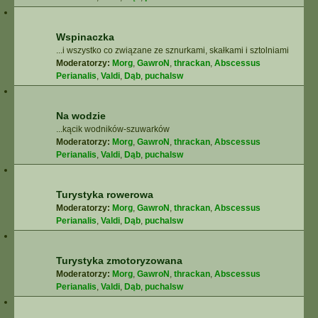
Wspinaczka
...i wszystko co związane ze sznurkami, skałkami i sztolniami
Moderatorzy:
Morg
,
GawroN
,
thrackan
,
Abscessus
Perianalis
,
Valdi
,
Dąb
,
puchalsw
Na wodzie
...kącik wodników-szuwarków
Moderatorzy:
Morg
,
GawroN
,
thrackan
,
Abscessus
Perianalis
,
Valdi
,
Dąb
,
puchalsw
Turystyka rowerowa
Moderatorzy:
Morg
,
GawroN
,
thrackan
,
Abscessus
Perianalis
,
Valdi
,
Dąb
,
puchalsw
Turystyka zmotoryzowana
Moderatorzy:
Morg
,
GawroN
,
thrackan
,
Abscessus
Perianalis
,
Valdi
,
Dąb
,
puchalsw