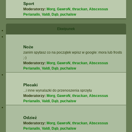
Sport
Moderatorzy:
Morg
,
GawroN
,
thrackan
,
Abscessus
Perianalis
,
Valdi
,
Dąb
,
puchalsw
Ekwipunek
Noże
zanim spytasz co na początek wpisz w google: mora lub frosts
;-)
Moderatorzy:
Morg
,
GawroN
,
thrackan
,
Abscessus
Perianalis
,
Valdi
,
Dąb
,
puchalsw
Plecaki
...i inne wynalazki do przenoszenia sprzętu
Moderatorzy:
Morg
,
GawroN
,
thrackan
,
Abscessus
Perianalis
,
Valdi
,
Dąb
,
puchalsw
Odzież
Moderatorzy:
Morg
,
GawroN
,
thrackan
,
Abscessus
Perianalis
,
Valdi
,
Dąb
,
puchalsw