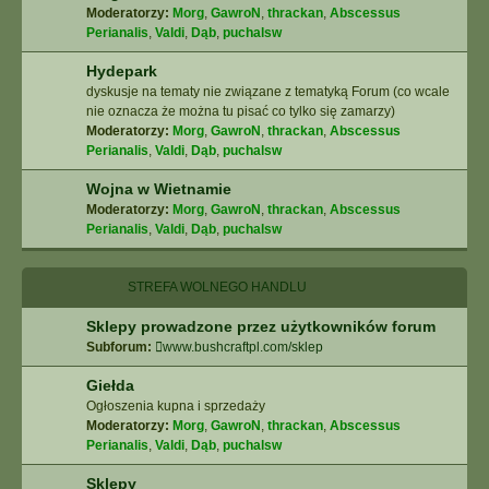
Moderatorzy:
Morg
,
GawroN
,
thrackan
,
Abscessus
Perianalis
,
Valdi
,
Dąb
,
puchalsw
Hydepark
dyskusje na tematy nie związane z tematyką Forum (co wcale
nie oznacza że można tu pisać co tylko się zamarzy)
Moderatorzy:
Morg
,
GawroN
,
thrackan
,
Abscessus
Perianalis
,
Valdi
,
Dąb
,
puchalsw
Wojna w Wietnamie
Moderatorzy:
Morg
,
GawroN
,
thrackan
,
Abscessus
Perianalis
,
Valdi
,
Dąb
,
puchalsw
STREFA WOLNEGO HANDLU
Sklepy prowadzone przez użytkowników forum
Subforum:
www.bushcraftpl.com/sklep
Giełda
Ogłoszenia kupna i sprzedaży
Moderatorzy:
Morg
,
GawroN
,
thrackan
,
Abscessus
Perianalis
,
Valdi
,
Dąb
,
puchalsw
Sklepy