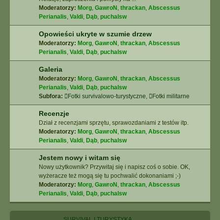
Moderatorzy:
Morg
,
GawroN
,
thrackan
,
Abscessus
Perianalis
,
Valdi
,
Dąb
,
puchalsw
Opowieści ukryte w szumie drzew
Moderatorzy:
Morg
,
GawroN
,
thrackan
,
Abscessus
Perianalis
,
Valdi
,
Dąb
,
puchalsw
Galeria
Moderatorzy:
Morg
,
GawroN
,
thrackan
,
Abscessus
Perianalis
,
Valdi
,
Dąb
,
puchalsw
Subfora:
Fotki survivalowo-turystyczne
,
Fotki militarne
Recenzje
Dział z recenzjami sprzętu, sprawozdaniami z testów itp.
Moderatorzy:
Morg
,
GawroN
,
thrackan
,
Abscessus
Perianalis
,
Valdi
,
Dąb
,
puchalsw
Jestem nowy i witam się
Nowy użytkownik? Przywitaj się i napisz coś o sobie. OK,
wyżeracze też mogą się tu pochwalić dokonaniami ;-)
Moderatorzy:
Morg
,
GawroN
,
thrackan
,
Abscessus
Perianalis
,
Valdi
,
Dąb
,
puchalsw
SURVIVAL I TURYSTYKA