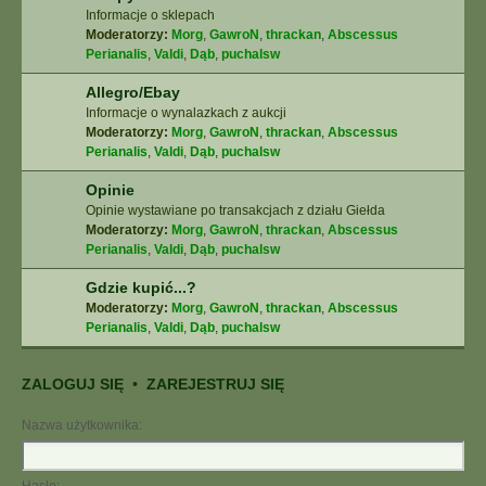
Informacje o sklepach
Moderatorzy:
Morg
,
GawroN
,
thrackan
,
Abscessus
Perianalis
,
Valdi
,
Dąb
,
puchalsw
Allegro/Ebay
Informacje o wynalazkach z aukcji
Moderatorzy:
Morg
,
GawroN
,
thrackan
,
Abscessus
Perianalis
,
Valdi
,
Dąb
,
puchalsw
Opinie
Opinie wystawiane po transakcjach z działu Giełda
Moderatorzy:
Morg
,
GawroN
,
thrackan
,
Abscessus
Perianalis
,
Valdi
,
Dąb
,
puchalsw
Gdzie kupić...?
Moderatorzy:
Morg
,
GawroN
,
thrackan
,
Abscessus
Perianalis
,
Valdi
,
Dąb
,
puchalsw
ZALOGUJ SIĘ
•
ZAREJESTRUJ SIĘ
Nazwa użytkownika: