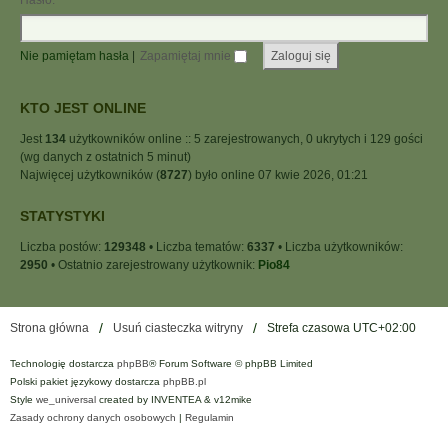
Hasło:
Nie pamiętam hasła
|
Zapamiętaj mnie
KTO JEST ONLINE
Jest
134
użytkowników online :: 5 zarejestrowanych, 0 ukrytych i 129 gości
(wg danych z ostatnich 5 minut)
Najwięcej użytkowników (
8727
) było online 07 kwie 2026, 01:21
STATYSTYKI
Liczba postów:
129348
• Liczba tematów:
6337
• Liczba użytkowników:
2950
• Ostatnio zarejestrowany użytkownik:
Pio84
Strona główna
Usuń ciasteczka witryny
Strefa czasowa
UTC+02:00
Technologię dostarcza
phpBB
® Forum Software © phpBB Limited
Polski pakiet językowy dostarcza
phpBB.pl
Style
we_universal
created by INVENTEA & v12mike
Zasady ochrony danych osobowych
|
Regulamin