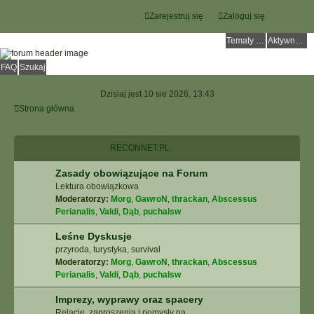
Zarejestruj się
Zaloguj się
Tematy bez odpowiedzi
Aktywne tematy
FAQ
Szukaj
Dzisiaj jest 10 sie 2026, 13:43
Strona główna
RECONNET.PL
Zasady obowiązujące na Forum
Lektura obowiązkowa
Moderatorzy:
Morg
,
GawroN
,
thrackan
,
Abscessus
Perianalis
,
Valdi
,
Dąb
,
puchalsw
Leśne Dyskusje
przyroda, turystyka, survival
Moderatorzy:
Morg
,
GawroN
,
thrackan
,
Abscessus
Perianalis
,
Valdi
,
Dąb
,
puchalsw
Imprezy, wyprawy oraz spacery
Relacje, zaproszenia i pomysły na ...