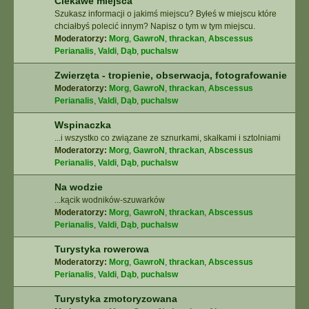
Ciekawe miejsca
Szukasz informacji o jakimś miejscu? Byłeś w miejscu które
chciałbyś polecić innym? Napisz o tym w tym miejscu.
Moderatorzy:
Morg
,
GawroN
,
thrackan
,
Abscessus
Perianalis
,
Valdi
,
Dąb
,
puchalsw
Zwierzęta - tropienie, obserwacja, fotografowanie
Moderatorzy:
Morg
,
GawroN
,
thrackan
,
Abscessus
Perianalis
,
Valdi
,
Dąb
,
puchalsw
Wspinaczka
...i wszystko co związane ze sznurkami, skałkami i sztolniami
Moderatorzy:
Morg
,
GawroN
,
thrackan
,
Abscessus
Perianalis
,
Valdi
,
Dąb
,
puchalsw
Na wodzie
...kącik wodników-szuwarków
Moderatorzy:
Morg
,
GawroN
,
thrackan
,
Abscessus
Perianalis
,
Valdi
,
Dąb
,
puchalsw
Turystyka rowerowa
Moderatorzy:
Morg
,
GawroN
,
thrackan
,
Abscessus
Perianalis
,
Valdi
,
Dąb
,
puchalsw
Turystyka zmotoryzowana