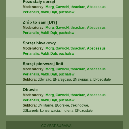
Pozostały sprzęt
Moderatorzy:
Morg
,
GawroN
,
thrackan
,
Abscessus
Perianalis
,
Valdi
,
Dąb
,
puchalsw
Zrób to sam [DIY]
Moderatorzy:
Morg
,
GawroN
,
thrackan
,
Abscessus
Perianalis
,
Valdi
,
Dąb
,
puchalsw
Sprzęt biwakowy
Moderatorzy:
Morg
,
GawroN
,
thrackan
,
Abscessus
Perianalis
,
Valdi
,
Dąb
,
puchalsw
Sprzęt pierwszej linii
Moderatorzy:
Morg
,
GawroN
,
thrackan
,
Abscessus
Perianalis
,
Valdi
,
Dąb
,
puchalsw
Subfora:
Światło
,
Narzędzia
,
Nawigacja
,
Pozostałe
Obuwie
Moderatorzy:
Morg
,
GawroN
,
thrackan
,
Abscessus
Perianalis
,
Valdi
,
Dąb
,
puchalsw
Subfora:
Militarne
,
Górskie, trekingowe
,
Skarpety, konserwacja, higiena
,
Pozostałe
COMBAT SURVIVAL