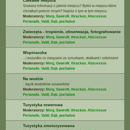
Ciekawe miejsca
Szukasz informacji o jakimś miejscu? Byłeś w miejscu które
chciałbyś polecić innym? Napisz o tym w tym miejscu.
Moderatorzy:
Morg
,
GawroN
,
thrackan
,
Abscessus
Perianalis
,
Valdi
,
Dąb
,
puchalsw
Zwierzęta - tropienie, obserwacja, fotografowanie
Moderatorzy:
Morg
,
GawroN
,
thrackan
,
Abscessus
Perianalis
,
Valdi
,
Dąb
,
puchalsw
Wspinaczka
...i wszystko co związane ze sznurkami, skałkami i sztolniami
Moderatorzy:
Morg
,
GawroN
,
thrackan
,
Abscessus
Perianalis
,
Valdi
,
Dąb
,
puchalsw
Na wodzie
...kącik wodników-szuwarków
Moderatorzy:
Morg
,
GawroN
,
thrackan
,
Abscessus
Perianalis
,
Valdi
,
Dąb
,
puchalsw
Turystyka rowerowa
Moderatorzy:
Morg
,
GawroN
,
thrackan
,
Abscessus
Perianalis
,
Valdi
,
Dąb
,
puchalsw
Turystyka zmotoryzowana