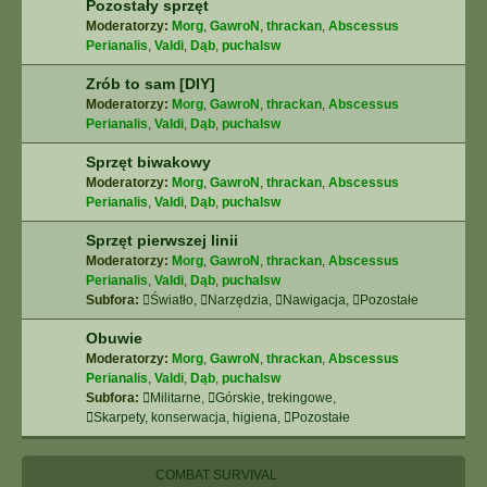
Pozostały sprzęt
Moderatorzy:
Morg
,
GawroN
,
thrackan
,
Abscessus
Perianalis
,
Valdi
,
Dąb
,
puchalsw
Zrób to sam [DIY]
Moderatorzy:
Morg
,
GawroN
,
thrackan
,
Abscessus
Perianalis
,
Valdi
,
Dąb
,
puchalsw
Sprzęt biwakowy
Moderatorzy:
Morg
,
GawroN
,
thrackan
,
Abscessus
Perianalis
,
Valdi
,
Dąb
,
puchalsw
Sprzęt pierwszej linii
Moderatorzy:
Morg
,
GawroN
,
thrackan
,
Abscessus
Perianalis
,
Valdi
,
Dąb
,
puchalsw
Subfora:
Światło
,
Narzędzia
,
Nawigacja
,
Pozostałe
Obuwie
Moderatorzy:
Morg
,
GawroN
,
thrackan
,
Abscessus
Perianalis
,
Valdi
,
Dąb
,
puchalsw
Subfora:
Militarne
,
Górskie, trekingowe
,
Skarpety, konserwacja, higiena
,
Pozostałe
COMBAT SURVIVAL