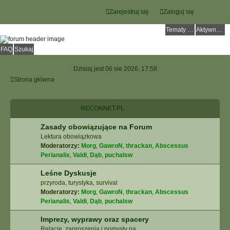
Zarejestruj się
Zaloguj się
Tematy bez odpowiedzi
Aktywne tematy
FAQ
Szukaj
Dzisiaj jest 06 sie 2026, 17:58
Strona główna
RECONNET.PL
Zasady obowiązujące na Forum
Lektura obowiązkowa
Moderatorzy:
Morg
,
GawroN
,
thrackan
,
Abscessus
Perianalis
,
Valdi
,
Dąb
,
puchalsw
Leśne Dyskusje
przyroda, turystyka, survival
Moderatorzy:
Morg
,
GawroN
,
thrackan
,
Abscessus
Perianalis
,
Valdi
,
Dąb
,
puchalsw
Imprezy, wyprawy oraz spacery
Relacje, zaproszenia i pomysły na ...