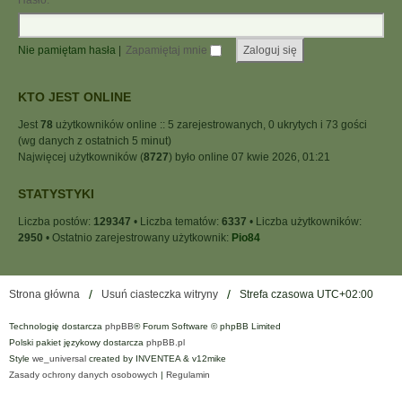
Hasło:
Nie pamiętam hasła
|
Zapamiętaj mnie
KTO JEST ONLINE
Jest
78
użytkowników online :: 5 zarejestrowanych, 0 ukrytych i 73 gości
(wg danych z ostatnich 5 minut)
Najwięcej użytkowników (
8727
) było online 07 kwie 2026, 01:21
STATYSTYKI
Liczba postów:
129347
• Liczba tematów:
6337
• Liczba użytkowników:
2950
• Ostatnio zarejestrowany użytkownik:
Pio84
Strona główna
Usuń ciasteczka witryny
Strefa czasowa
UTC+02:00
Technologię dostarcza
phpBB
® Forum Software © phpBB Limited
Polski pakiet językowy dostarcza
phpBB.pl
Style
we_universal
created by INVENTEA & v12mike
Zasady ochrony danych osobowych
|
Regulamin