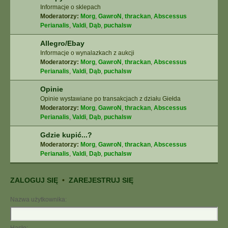
Informacje o sklepach
Moderatorzy:
Morg
,
GawroN
,
thrackan
,
Abscessus
Perianalis
,
Valdi
,
Dąb
,
puchalsw
Allegro/Ebay
Informacje o wynalazkach z aukcji
Moderatorzy:
Morg
,
GawroN
,
thrackan
,
Abscessus
Perianalis
,
Valdi
,
Dąb
,
puchalsw
Opinie
Opinie wystawiane po transakcjach z działu Giełda
Moderatorzy:
Morg
,
GawroN
,
thrackan
,
Abscessus
Perianalis
,
Valdi
,
Dąb
,
puchalsw
Gdzie kupić...?
Moderatorzy:
Morg
,
GawroN
,
thrackan
,
Abscessus
Perianalis
,
Valdi
,
Dąb
,
puchalsw
ZALOGUJ SIĘ
•
ZAREJESTRUJ SIĘ
Nazwa użytkownika: