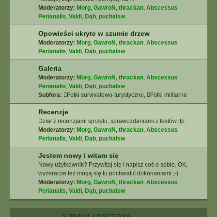
Moderatorzy:
Morg
,
GawroN
,
thrackan
,
Abscessus
Perianalis
,
Valdi
,
Dąb
,
puchalsw
Opowieści ukryte w szumie drzew
Moderatorzy:
Morg
,
GawroN
,
thrackan
,
Abscessus
Perianalis
,
Valdi
,
Dąb
,
puchalsw
Galeria
Moderatorzy:
Morg
,
GawroN
,
thrackan
,
Abscessus
Perianalis
,
Valdi
,
Dąb
,
puchalsw
Subfora:
Fotki survivalowo-turystyczne
,
Fotki militarne
Recenzje
Dział z recenzjami sprzętu, sprawozdaniami z testów itp.
Moderatorzy:
Morg
,
GawroN
,
thrackan
,
Abscessus
Perianalis
,
Valdi
,
Dąb
,
puchalsw
Jestem nowy i witam się
Nowy użytkownik? Przywitaj się i napisz coś o sobie. OK,
wyżeracze też mogą się tu pochwalić dokonaniami ;-)
Moderatorzy:
Morg
,
GawroN
,
thrackan
,
Abscessus
Perianalis
,
Valdi
,
Dąb
,
puchalsw
SURVIVAL I TURYSTYKA