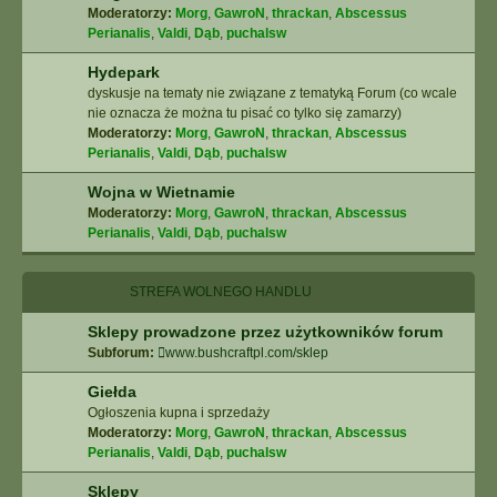
Moderatorzy:
Morg
,
GawroN
,
thrackan
,
Abscessus
Perianalis
,
Valdi
,
Dąb
,
puchalsw
Hydepark
dyskusje na tematy nie związane z tematyką Forum (co wcale
nie oznacza że można tu pisać co tylko się zamarzy)
Moderatorzy:
Morg
,
GawroN
,
thrackan
,
Abscessus
Perianalis
,
Valdi
,
Dąb
,
puchalsw
Wojna w Wietnamie
Moderatorzy:
Morg
,
GawroN
,
thrackan
,
Abscessus
Perianalis
,
Valdi
,
Dąb
,
puchalsw
STREFA WOLNEGO HANDLU
Sklepy prowadzone przez użytkowników forum
Subforum:
www.bushcraftpl.com/sklep
Giełda
Ogłoszenia kupna i sprzedaży
Moderatorzy:
Morg
,
GawroN
,
thrackan
,
Abscessus
Perianalis
,
Valdi
,
Dąb
,
puchalsw
Sklepy