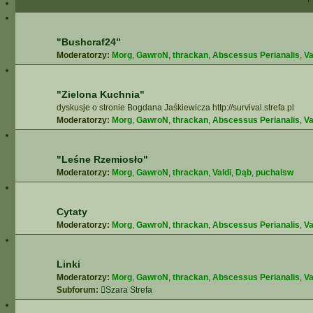
"Bushcraf24"
Moderatorzy:
Morg
,
GawroN
,
thrackan
,
Abscessus Perianalis
,
Va
"Zielona Kuchnia"
dyskusje o stronie Bogdana Jaśkiewicza http://survival.strefa.pl
Moderatorzy:
Morg
,
GawroN
,
thrackan
,
Abscessus Perianalis
,
Va
"Leśne Rzemiosło"
Moderatorzy:
Morg
,
GawroN
,
thrackan
,
Valdi
,
Dąb
,
puchalsw
Cytaty
Moderatorzy:
Morg
,
GawroN
,
thrackan
,
Abscessus Perianalis
,
Va
Linki
Moderatorzy:
Morg
,
GawroN
,
thrackan
,
Abscessus Perianalis
,
Va
Subforum:
Szara Strefa