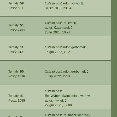
i
o
w
W
Tematy:
58
Ostatni post
autor:
vojwoj
a
e
s
s
y
Posty:
593
31 sie 2019, 23:34
j
t
t
z
ś
n
l
y
w
o
n
p
i
w
Ostatni post
Re: krecik
a
o
Tematy:
51
e
s
W
autor:
Kaczmarek
j
s
Posty:
2451
t
z
y
20 lis 2025, 10:21
n
t
l
y
ś
o
n
p
w
w
a
o
i
s
W
Tematy:
11
Ostatni post
autor:
gerbomek
j
s
e
z
y
Posty:
312
16 gru 2022, 10:21
n
t
t
y
ś
o
l
p
w
w
n
o
i
s
a
s
e
W
Tematy:
90
Ostatni post
autor:
gerbomek
z
j
t
t
y
Posty:
1326
15 lip 2022, 15:31
y
n
l
ś
p
o
n
w
o
w
a
i
Ostatni post
s
s
j
e
Tematy:
41
Re: Wybór oświetlenia rowerow…
t
z
n
t
W
Posty:
1055
autor:
mwitek
y
o
l
y
22 gru 2025, 09:00
p
w
n
ś
o
s
a
w
Ostatni post
Re: nasze wehikuły
s