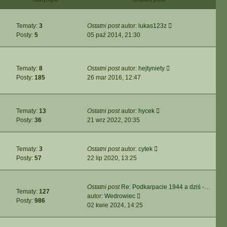
n
i
o
s
a
e
s
z
j
t
t
y
W
Tematy:
3
Ostatni post
autor:
lukas123z
n
l
p
y
Posty:
5
05 paź 2014, 21:30
o
n
o
ś
w
a
s
w
s
j
t
i
z
n
W
Tematy:
8
Ostatni post
autor:
hejtyniety
e
y
o
y
Posty:
185
26 mar 2016, 12:47
t
p
w
ś
l
o
s
w
n
s
z
i
a
t
y
W
Tematy:
13
Ostatni post
autor:
hycek
e
j
p
y
Posty:
36
21 wrz 2022, 20:35
t
n
o
ś
l
o
s
w
n
w
t
i
W
Tematy:
3
Ostatni post
autor:
cytek
a
s
e
y
Posty:
57
22 lip 2020, 13:25
j
z
t
ś
n
y
l
w
o
p
n
i
w
Ostatni post
Re: Podkarpacie 1944 a dziś -…
o
Tematy:
127
a
e
W
s
autor:
Wedrowiec
s
Posty:
986
j
t
y
z
02 kwie 2024, 14:25
t
n
l
ś
y
o
n
w
p