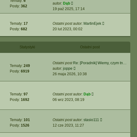
Tematy:
6
z
j
i
W
autor:
Dąb
t
Posty:
362
y
n
e
y
19 paź 2025, 17:14
p
o
t
ś
o
w
l
w
s
W
Tematy:
17
Ostatni post
autor:
MartinEjek
s
n
i
t
y
Posty:
682
20 lut 2023, 00:02
z
a
e
ś
y
j
t
w
p
n
l
i
o
o
Statystyki
n
Ostatni post
e
s
w
a
t
t
s
j
l
Ostatni post
Re: [Poradnik] Wiemy, czym tn…
z
n
Tematy:
249
n
W
autor:
joppe
y
o
Posty:
6919
a
y
26 maja 2026, 10:38
p
w
j
ś
o
s
n
w
s
z
o
i
t
y
W
Tematy:
97
Ostatni post
autor:
Dąb
w
e
p
y
Posty:
1692
06 wrz 2023, 08:19
s
t
o
ś
z
l
s
w
y
n
t
i
p
a
W
Tematy:
101
Ostatni post
autor:
stasio111
e
o
j
y
Posty:
1526
12 cze 2023, 11:27
t
s
n
ś
l
t
o
w