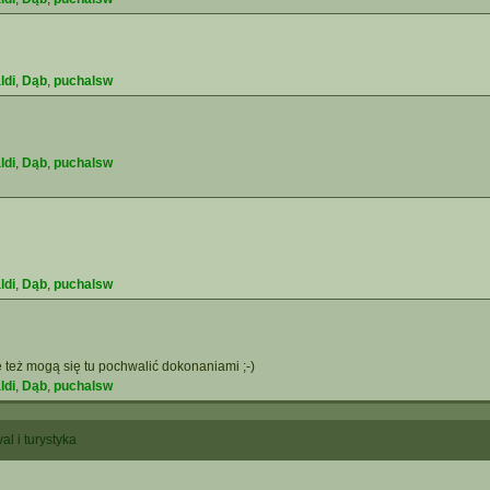
ldi
,
Dąb
,
puchalsw
ldi
,
Dąb
,
puchalsw
ldi
,
Dąb
,
puchalsw
 też mogą się tu pochwalić dokonaniami ;-)
ldi
,
Dąb
,
puchalsw
al i turystyka