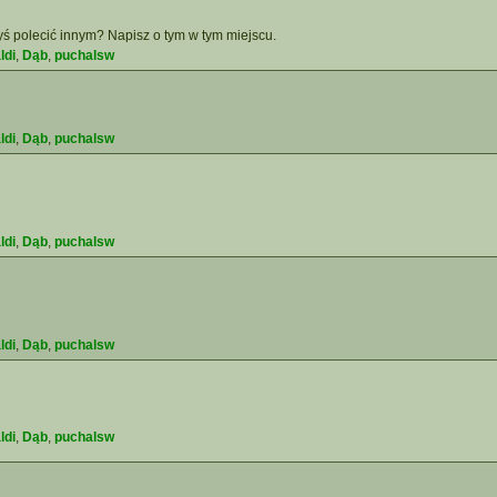
yś polecić innym? Napisz o tym w tym miejscu.
ldi
,
Dąb
,
puchalsw
ldi
,
Dąb
,
puchalsw
ldi
,
Dąb
,
puchalsw
ldi
,
Dąb
,
puchalsw
ldi
,
Dąb
,
puchalsw