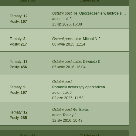
Statystyki
Ostatni post
j
e
t
z
n
t
y
Ostatni post
Re: Oporzadzenie w taktyce zi…
o
l
Tematy:
12
p
W
autor:
Luk
w
n
Posty:
167
o
y
25 lip 2025, 16:38
s
a
s
ś
z
j
t
w
y
n
W
Tematy:
8
Ostatni post
autor:
Michal N
i
p
o
y
Posty:
217
08 kwie 2015, 11:14
e
o
w
ś
t
s
s
w
l
t
z
i
W
Tematy:
17
Ostatni post
autor:
Dźwiedź
n
y
e
y
Posty:
456
05 kwie 2016, 16:04
a
p
t
ś
j
o
l
w
n
s
Ostatni post
n
i
o
t
Tematy:
9
Poradnik dotyczący oporzadzen…
a
e
w
W
Posty:
197
autor:
Luk
j
t
s
y
02 cze 2025, 11:53
n
l
z
ś
o
n
y
w
Ostatni post
Re: Bolas
w
a
p
Tematy:
12
i
W
autor:
Tooley
s
j
o
Posty:
285
e
y
12 sty 2016, 10:43
z
n
s
t
ś
y
o
t
l
w
p
w
Statystyki
Ostatni post