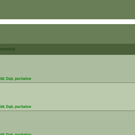
connet.pl
ldi
,
Dąb
,
puchalsw
ldi
,
Dąb
,
puchalsw
ldi
,
Dąb
,
puchalsw