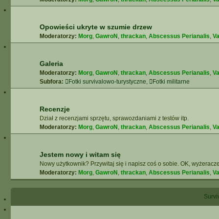
Opowieści ukryte w szumie drzew
Moderatorzy:
Morg
,
GawroN
,
thrackan
,
Abscessus Perianalis
,
Va
Galeria
Moderatorzy:
Morg
,
GawroN
,
thrackan
,
Abscessus Perianalis
,
Va
Subfora:
Fotki survivalowo-turystyczne
,
Fotki militarne
Recenzje
Dział z recenzjami sprzętu, sprawozdaniami z testów itp.
Moderatorzy:
Morg
,
GawroN
,
thrackan
,
Abscessus Perianalis
,
Va
Jestem nowy i witam się
Nowy użytkownik? Przywitaj się i napisz coś o sobie. OK, wyżeracze
Moderatorzy:
Morg
,
GawroN
,
thrackan
,
Abscessus Perianalis
,
Va
Surviv