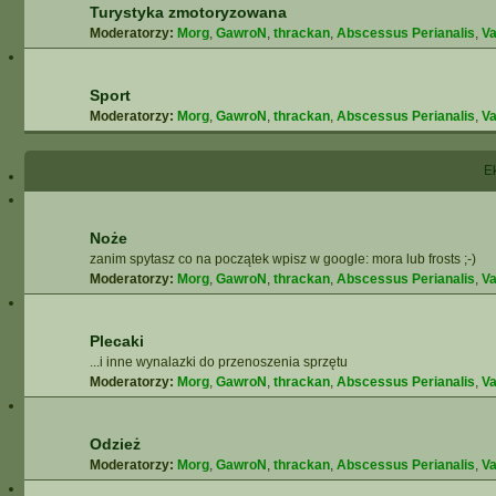
Turystyka zmotoryzowana
Moderatorzy:
Morg
,
GawroN
,
thrackan
,
Abscessus Perianalis
,
Va
Sport
Moderatorzy:
Morg
,
GawroN
,
thrackan
,
Abscessus Perianalis
,
Va
E
Noże
zanim spytasz co na początek wpisz w google: mora lub frosts ;-)
Moderatorzy:
Morg
,
GawroN
,
thrackan
,
Abscessus Perianalis
,
Va
Plecaki
...i inne wynalazki do przenoszenia sprzętu
Moderatorzy:
Morg
,
GawroN
,
thrackan
,
Abscessus Perianalis
,
Va
Odzież
Moderatorzy:
Morg
,
GawroN
,
thrackan
,
Abscessus Perianalis
,
Va