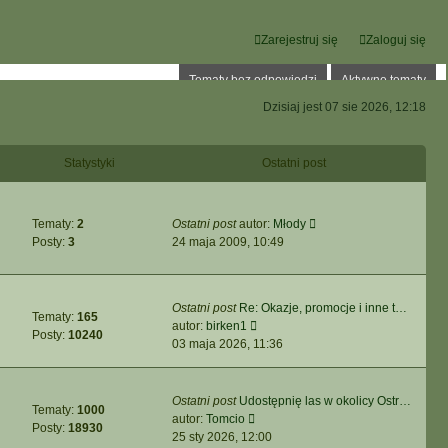
Zarejestruj się
Zaloguj się
Tematy bez odpowiedzi
Aktywne tematy
Dzisiaj jest 07 sie 2026, 12:18
Statystyki
Ostatni post
W
Tematy:
2
Ostatni post
autor:
Młody
y
Posty:
3
24 maja 2009, 10:49
ś
w
i
Ostatni post
Re: Okazje, promocje i inne t…
e
Tematy:
165
W
autor:
birken1
t
Posty:
10240
y
03 maja 2026, 11:36
l
ś
n
w
a
i
Ostatni post
Udostępnię las w okolicy Ostr…
j
Tematy:
1000
e
W
autor:
Tomcio
n
Posty:
18930
t
y
25 sty 2026, 12:00
o