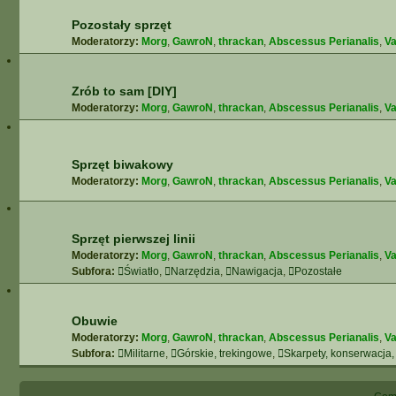
Pozostały sprzęt
Moderatorzy:
Morg
,
GawroN
,
thrackan
,
Abscessus Perianalis
,
Va
Zrób to sam [DIY]
Moderatorzy:
Morg
,
GawroN
,
thrackan
,
Abscessus Perianalis
,
Va
Sprzęt biwakowy
Moderatorzy:
Morg
,
GawroN
,
thrackan
,
Abscessus Perianalis
,
Va
Sprzęt pierwszej linii
Moderatorzy:
Morg
,
GawroN
,
thrackan
,
Abscessus Perianalis
,
Va
Subfora:
Światło
,
Narzędzia
,
Nawigacja
,
Pozostałe
Obuwie
Moderatorzy:
Morg
,
GawroN
,
thrackan
,
Abscessus Perianalis
,
Va
Subfora:
Militarne
,
Górskie, trekingowe
,
Skarpety, konserwacja,