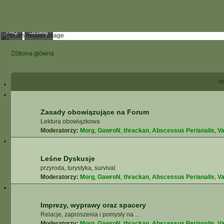
FAQ
Szukaj
Strona główna
re
Zasady obowiązujące na Forum
Lektura obowiązkowa
Moderatorzy:
Morg
,
GawroN
,
thrackan
,
Abscessus Perianalis
,
Va
Leśne Dyskusje
przyroda, turystyka, survival
Moderatorzy:
Morg
,
GawroN
,
thrackan
,
Abscessus Perianalis
,
Va
Imprezy, wyprawy oraz spacery
Relacje, zaproszenia i pomysły na ...
Moderatorzy:
Morg
,
GawroN
,
thrackan
,
Abscessus Perianalis
,
Va