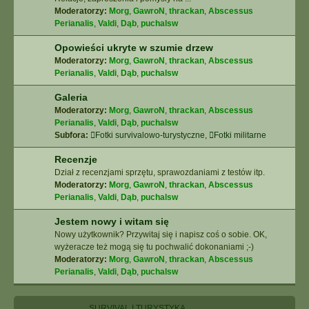
Moderatorzy:
Morg
,
GawroN
,
thrackan
,
Abscessus
Perianalis
,
Valdi
,
Dąb
,
puchalsw
Opowieści ukryte w szumie drzew
Moderatorzy:
Morg
,
GawroN
,
thrackan
,
Abscessus
Perianalis
,
Valdi
,
Dąb
,
puchalsw
Galeria
Moderatorzy:
Morg
,
GawroN
,
thrackan
,
Abscessus
Perianalis
,
Valdi
,
Dąb
,
puchalsw
Subfora:
Fotki survivalowo-turystyczne
,
Fotki militarne
Recenzje
Dział z recenzjami sprzętu, sprawozdaniami z testów itp.
Moderatorzy:
Morg
,
GawroN
,
thrackan
,
Abscessus
Perianalis
,
Valdi
,
Dąb
,
puchalsw
Jestem nowy i witam się
Nowy użytkownik? Przywitaj się i napisz coś o sobie. OK,
wyżeracze też mogą się tu pochwalić dokonaniami ;-)
Moderatorzy:
Morg
,
GawroN
,
thrackan
,
Abscessus
Perianalis
,
Valdi
,
Dąb
,
puchalsw
SURVIVAL I TURYSTYKA