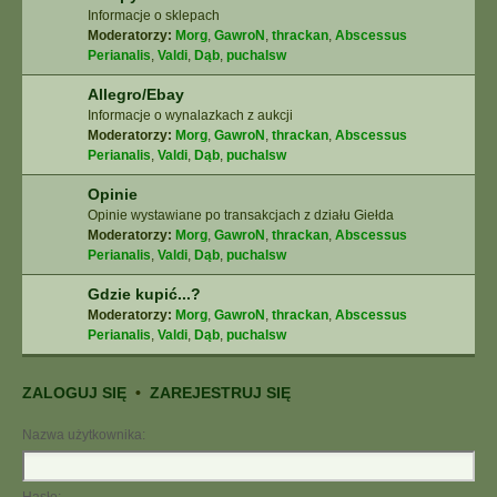
Informacje o sklepach
Moderatorzy:
Morg
,
GawroN
,
thrackan
,
Abscessus
Perianalis
,
Valdi
,
Dąb
,
puchalsw
Allegro/Ebay
Informacje o wynalazkach z aukcji
Moderatorzy:
Morg
,
GawroN
,
thrackan
,
Abscessus
Perianalis
,
Valdi
,
Dąb
,
puchalsw
Opinie
Opinie wystawiane po transakcjach z działu Giełda
Moderatorzy:
Morg
,
GawroN
,
thrackan
,
Abscessus
Perianalis
,
Valdi
,
Dąb
,
puchalsw
Gdzie kupić...?
Moderatorzy:
Morg
,
GawroN
,
thrackan
,
Abscessus
Perianalis
,
Valdi
,
Dąb
,
puchalsw
ZALOGUJ SIĘ
•
ZAREJESTRUJ SIĘ
Nazwa użytkownika: