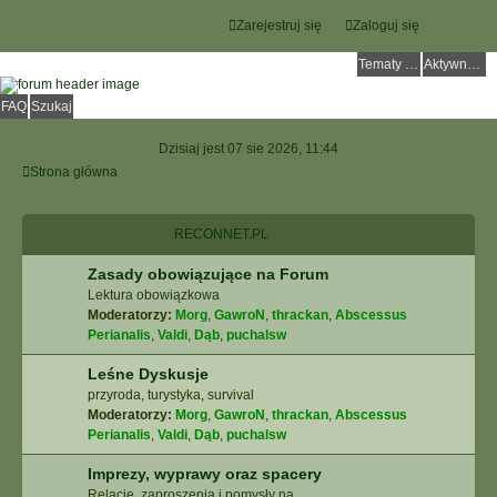
Zarejestruj się
Zaloguj się
Tematy bez odpowiedzi
Aktywne tematy
FAQ
Szukaj
Dzisiaj jest 07 sie 2026, 11:44
Strona główna
RECONNET.PL
Zasady obowiązujące na Forum
Lektura obowiązkowa
Moderatorzy:
Morg
,
GawroN
,
thrackan
,
Abscessus
Perianalis
,
Valdi
,
Dąb
,
puchalsw
Leśne Dyskusje
przyroda, turystyka, survival
Moderatorzy:
Morg
,
GawroN
,
thrackan
,
Abscessus
Perianalis
,
Valdi
,
Dąb
,
puchalsw
Imprezy, wyprawy oraz spacery
Relacje, zaproszenia i pomysły na ...