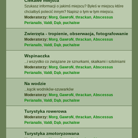
Ciekawe miejsca
Szukasz informacji o jakimś miejscu? Byłeś w miejscu które
chciałbyś polecić innym? Napisz o tym w tym miejscu.
Moderatorzy:
Morg
,
GawroN
,
thrackan
,
Abscessus
Perianalis
,
Valdi
,
Dąb
,
puchalsw
Zwierzęta - tropienie, obserwacja, fotografowanie
Moderatorzy:
Morg
,
GawroN
,
thrackan
,
Abscessus
Perianalis
,
Valdi
,
Dąb
,
puchalsw
Wspinaczka
...i wszystko co związane ze sznurkami, skałkami i sztolniami
Moderatorzy:
Morg
,
GawroN
,
thrackan
,
Abscessus
Perianalis
,
Valdi
,
Dąb
,
puchalsw
Na wodzie
...kącik wodników-szuwarków
Moderatorzy:
Morg
,
GawroN
,
thrackan
,
Abscessus
Perianalis
,
Valdi
,
Dąb
,
puchalsw
Turystyka rowerowa
Moderatorzy:
Morg
,
GawroN
,
thrackan
,
Abscessus
Perianalis
,
Valdi
,
Dąb
,
puchalsw
Turystyka zmotoryzowana