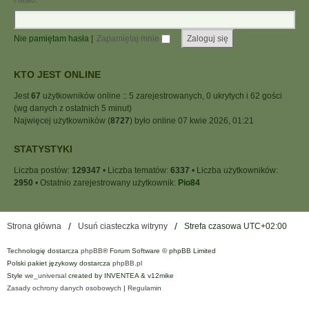
Hasło:
Nie pamiętam hasła
|
Zapamiętaj mnie
KTO JEST ONLINE
Jest
67
użytkowników online :: 5 zarejestrowanych, 0 ukrytych i 62 gości
(wg danych z ostatnich 5 minut)
Najwięcej użytkowników (
8727
) było online 07 kwie 2026, 01:21
STATYSTYKI
Liczba postów:
129347
• Liczba tematów:
6337
• Liczba użytkowników:
2950
• Ostatnio zarejestrowany użytkownik:
Pio84
Strona główna
Usuń ciasteczka witryny
Strefa czasowa
UTC+02:00
Technologię dostarcza
phpBB
® Forum Software © phpBB Limited
Polski pakiet językowy dostarcza
phpBB.pl
Style
we_universal
created by INVENTEA & v12mike
Zasady ochrony danych osobowych
|
Regulamin