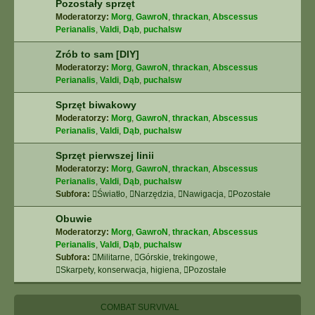
Pozostały sprzęt
Moderatorzy:
Morg
,
GawroN
,
thrackan
,
Abscessus
Perianalis
,
Valdi
,
Dąb
,
puchalsw
Zrób to sam [DIY]
Moderatorzy:
Morg
,
GawroN
,
thrackan
,
Abscessus
Perianalis
,
Valdi
,
Dąb
,
puchalsw
Sprzęt biwakowy
Moderatorzy:
Morg
,
GawroN
,
thrackan
,
Abscessus
Perianalis
,
Valdi
,
Dąb
,
puchalsw
Sprzęt pierwszej linii
Moderatorzy:
Morg
,
GawroN
,
thrackan
,
Abscessus
Perianalis
,
Valdi
,
Dąb
,
puchalsw
Subfora:
Światło
,
Narzędzia
,
Nawigacja
,
Pozostałe
Obuwie
Moderatorzy:
Morg
,
GawroN
,
thrackan
,
Abscessus
Perianalis
,
Valdi
,
Dąb
,
puchalsw
Subfora:
Militarne
,
Górskie, trekingowe
,
Skarpety, konserwacja, higiena
,
Pozostałe
COMBAT SURVIVAL