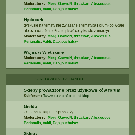
Moderatorzy:
Morg
,
GawroN
,
thrackan
,
Abscessus
Perianalis
,
Valdi
,
Dąb
,
puchalsw
Hydepark
dyskusje na tematy nie związane z tematyką Forum (co wcale
nie oznacza że można tu pisać co tylko się zamarzy)
Moderatorzy:
Morg
,
GawroN
,
thrackan
,
Abscessus
Perianalis
,
Valdi
,
Dąb
,
puchalsw
Wojna w Wietnamie
Moderatorzy:
Morg
,
GawroN
,
thrackan
,
Abscessus
Perianalis
,
Valdi
,
Dąb
,
puchalsw
STREFA WOLNEGO HANDLU
Sklepy prowadzone przez użytkowników forum
Subforum:
www.bushcraftpl.com/sklep
Giełda
Ogłoszenia kupna i sprzedaży
Moderatorzy:
Morg
,
GawroN
,
thrackan
,
Abscessus
Perianalis
,
Valdi
,
Dąb
,
puchalsw
Sklepy