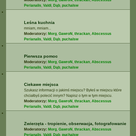
Moderatorzy:
Morg
,
GawroN
,
thrackan
,
Abscessus
Perianalis
,
Valdi
,
Dąb
,
puchalsw
Leśna kuchnia
mniam, mniam...
Moderatorzy:
Morg
,
GawroN
,
thrackan
,
Abscessus
Perianalis
,
Valdi
,
Dąb
,
puchalsw
Pierwsza pomoc
Moderatorzy:
Morg
,
GawroN
,
thrackan
,
Abscessus
Perianalis
,
Valdi
,
Dąb
,
puchalsw
Ciekawe miejsca
Szukasz informacji o jakimś miejscu? Byłeś w miejscu które
chciałbyś polecić innym? Napisz o tym w tym miejscu.
Moderatorzy:
Morg
,
GawroN
,
thrackan
,
Abscessus
Perianalis
,
Valdi
,
Dąb
,
puchalsw
Zwierzęta - tropienie, obserwacja, fotografowanie
Moderatorzy:
Morg
,
GawroN
,
thrackan
,
Abscessus
Perianalis
,
Valdi
,
Dąb
,
puchalsw