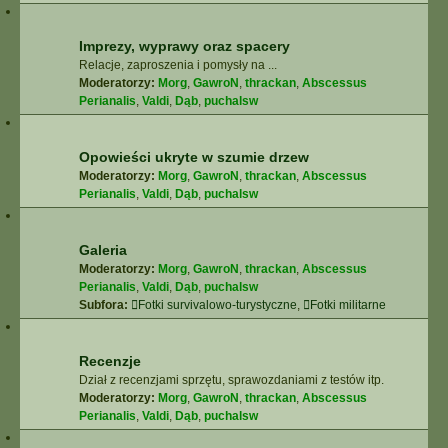
Imprezy, wyprawy oraz spacery
Relacje, zaproszenia i pomysły na ...
Moderatorzy:
Morg
,
GawroN
,
thrackan
,
Abscessus
Perianalis
,
Valdi
,
Dąb
,
puchalsw
Opowieści ukryte w szumie drzew
Moderatorzy:
Morg
,
GawroN
,
thrackan
,
Abscessus
Perianalis
,
Valdi
,
Dąb
,
puchalsw
Galeria
Moderatorzy:
Morg
,
GawroN
,
thrackan
,
Abscessus
Perianalis
,
Valdi
,
Dąb
,
puchalsw
Subfora:
Fotki survivalowo-turystyczne
,
Fotki militarne
Recenzje
Dział z recenzjami sprzętu, sprawozdaniami z testów itp.
Moderatorzy:
Morg
,
GawroN
,
thrackan
,
Abscessus
Perianalis
,
Valdi
,
Dąb
,
puchalsw