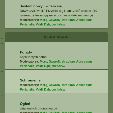
Jestem nowy i witam się
Nowy użytkownik? Przywitaj się i napisz coś o sobie. OK,
wyżeracze też mogą się tu pochwalić dokonaniami ;-)
Moderatorzy:
Morg
,
GawroN
,
thrackan
,
Abscessus
Perianalis
,
Valdi
,
Dąb
,
puchalsw
Survival i turystyka
Porady
Kącik złotych porad
Moderatorzy:
Morg
,
GawroN
,
thrackan
,
Abscessus
Perianalis
,
Valdi
,
Dąb
,
puchalsw
Schronienie
Moderatorzy:
Morg
,
GawroN
,
thrackan
,
Abscessus
Perianalis
,
Valdi
,
Dąb
,
puchalsw
Ogień
dział małych piromanów ;-)