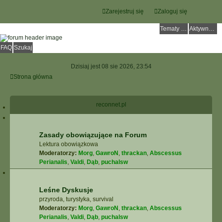
Zarejestruj się
Zaloguj się
Tematy bez odpowiedzi
Aktywne tematy
FAQ
Szukaj
Dzisiaj jest 08 sie 2026, 23:54
Strona główna
reconnet.pl
Zasady obowiązujące na Forum
Lektura obowiązkowa
Moderatorzy:
Morg
,
GawroN
,
thrackan
,
Abscessus
Perianalis
,
Valdi
,
Dąb
,
puchalsw
Leśne Dyskusje
przyroda, turystyka, survival
Moderatorzy:
Morg
,
GawroN
,
thrackan
,
Abscessus
Perianalis
,
Valdi
,
Dąb
,
puchalsw