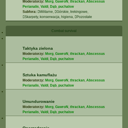
Moderatorzy:
Morg
,
GawroN
,
thrackan
,
Abscessus
Perianalis
,
Valdi
,
Dąb
,
puchalsw
Subfora:
Militarne
,
Górskie, trekingowe
,
Skarpety, konserwacja, higiena
,
Pozostałe
Combat survival
Taktyka zielona
Moderatorzy:
Morg
,
GawroN
,
thrackan
,
Abscessus
Perianalis
,
Valdi
,
Dąb
,
puchalsw
Sztuka kamuflażu
Moderatorzy:
Morg
,
GawroN
,
thrackan
,
Abscessus
Perianalis
,
Valdi
,
Dąb
,
puchalsw
Umundurowanie
Moderatorzy:
Morg
,
GawroN
,
thrackan
,
Abscessus
Perianalis
,
Valdi
,
Dąb
,
puchalsw