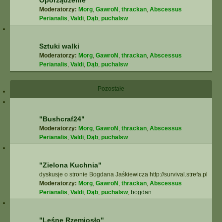
Oporządzenie
Moderatorzy:
Morg
,
GawroN
,
thrackan
,
Abscessus
Perianalis
,
Valdi
,
Dąb
,
puchalsw
Sztuki walki
Moderatorzy:
Morg
,
GawroN
,
thrackan
,
Abscessus
Perianalis
,
Valdi
,
Dąb
,
puchalsw
Pozostałe
"Bushcraf24"
Moderatorzy:
Morg
,
GawroN
,
thrackan
,
Abscessus
Perianalis
,
Valdi
,
Dąb
,
puchalsw
"Zielona Kuchnia"
dyskusje o stronie Bogdana Jaśkiewicza http://survival.strefa.pl
Moderatorzy:
Morg
,
GawroN
,
thrackan
,
Abscessus
Perianalis
,
Valdi
,
Dąb
,
puchalsw
,
bogdan
"Leśne Rzemiosło"