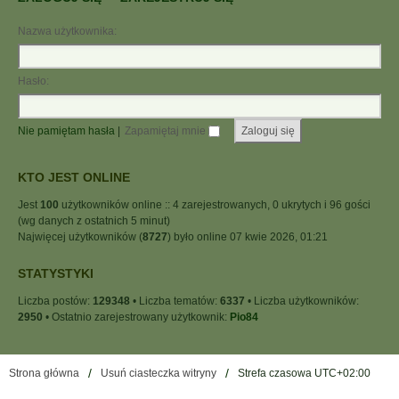
Nazwa użytkownika:
Hasło:
Nie pamiętam hasła
|
Zapamiętaj mnie
KTO JEST ONLINE
Jest
100
użytkowników online :: 4 zarejestrowanych, 0 ukrytych i 96 gości
(wg danych z ostatnich 5 minut)
Najwięcej użytkowników (
8727
) było online 07 kwie 2026, 01:21
STATYSTYKI
Liczba postów:
129348
• Liczba tematów:
6337
• Liczba użytkowników:
2950
• Ostatnio zarejestrowany użytkownik:
Pio84
Strona główna
Usuń ciasteczka witryny
Strefa czasowa
UTC+02:00