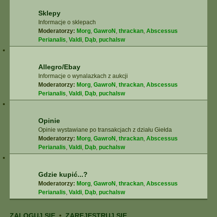
Sklepy
Informacje o sklepach
Moderatorzy:
Morg
,
GawroN
,
thrackan
,
Abscessus
Perianalis
,
Valdi
,
Dąb
,
puchalsw
Allegro/Ebay
Informacje o wynalazkach z aukcji
Moderatorzy:
Morg
,
GawroN
,
thrackan
,
Abscessus
Perianalis
,
Valdi
,
Dąb
,
puchalsw
Opinie
Opinie wystawiane po transakcjach z działu Giełda
Moderatorzy:
Morg
,
GawroN
,
thrackan
,
Abscessus
Perianalis
,
Valdi
,
Dąb
,
puchalsw
Gdzie kupić...?
Moderatorzy:
Morg
,
GawroN
,
thrackan
,
Abscessus
Perianalis
,
Valdi
,
Dąb
,
puchalsw
ZALOGUJ SIĘ
•
ZAREJESTRUJ SIĘ