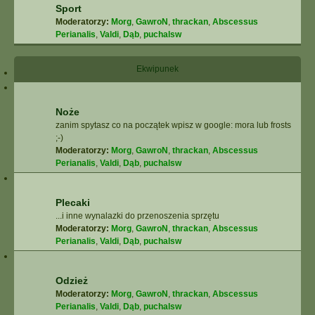
Sport
Moderatorzy:
Morg
,
GawroN
,
thrackan
,
Abscessus
Perianalis
,
Valdi
,
Dąb
,
puchalsw
Ekwipunek
Noże
zanim spytasz co na początek wpisz w google: mora lub frosts
;-)
Moderatorzy:
Morg
,
GawroN
,
thrackan
,
Abscessus
Perianalis
,
Valdi
,
Dąb
,
puchalsw
Plecaki
...i inne wynalazki do przenoszenia sprzętu
Moderatorzy:
Morg
,
GawroN
,
thrackan
,
Abscessus
Perianalis
,
Valdi
,
Dąb
,
puchalsw
Odzież
Moderatorzy:
Morg
,
GawroN
,
thrackan
,
Abscessus
Perianalis
,
Valdi
,
Dąb
,
puchalsw