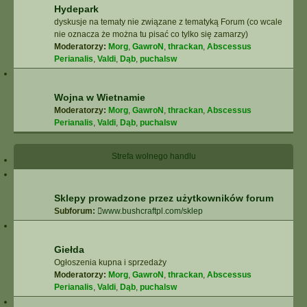
Hydepark
dyskusje na tematy nie związane z tematyką Forum (co wcale
nie oznacza że można tu pisać co tylko się zamarzy)
Moderatorzy:
Morg
,
GawroN
,
thrackan
,
Abscessus
Perianalis
,
Valdi
,
Dąb
,
puchalsw
Wojna w Wietnamie
Moderatorzy:
Morg
,
GawroN
,
thrackan
,
Abscessus
Perianalis
,
Valdi
,
Dąb
,
puchalsw
Strefa wolnego handlu
Sklepy prowadzone przez użytkowników forum
Subforum:
www.bushcraftpl.com/sklep
Giełda
Ogłoszenia kupna i sprzedaży
Moderatorzy:
Morg
,
GawroN
,
thrackan
,
Abscessus
Perianalis
,
Valdi
,
Dąb
,
puchalsw