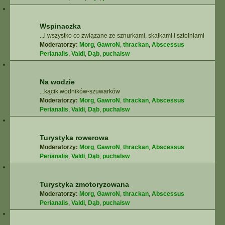
Wspinaczka
...i wszystko co związane ze sznurkami, skałkami i sztolniami
Moderatorzy:
Morg
,
GawroN
,
thrackan
,
Abscessus
Perianalis
,
Valdi
,
Dąb
,
puchalsw
Na wodzie
...kącik wodników-szuwarków
Moderatorzy:
Morg
,
GawroN
,
thrackan
,
Abscessus
Perianalis
,
Valdi
,
Dąb
,
puchalsw
Turystyka rowerowa
Moderatorzy:
Morg
,
GawroN
,
thrackan
,
Abscessus
Perianalis
,
Valdi
,
Dąb
,
puchalsw
Turystyka zmotoryzowana
Moderatorzy:
Morg
,
GawroN
,
thrackan
,
Abscessus
Perianalis
,
Valdi
,
Dąb
,
puchalsw