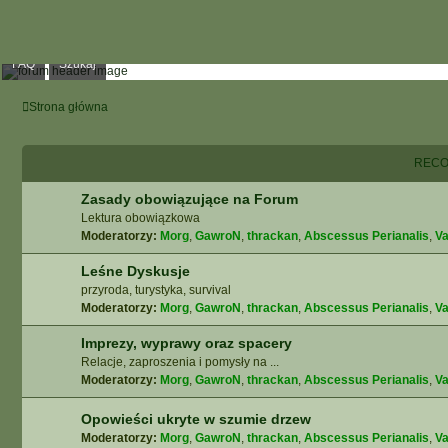
FAQ
Szukaj
Strona główna
RECO
Zasady obowiązujące na Forum
Lektura obowiązkowa
Moderatorzy:
Morg
,
GawroN
,
thrackan
,
Abscessus Perianalis
,
Va
Leśne Dyskusje
przyroda, turystyka, survival
Moderatorzy:
Morg
,
GawroN
,
thrackan
,
Abscessus Perianalis
,
Va
Imprezy, wyprawy oraz spacery
Relacje, zaproszenia i pomysły na ...
Moderatorzy:
Morg
,
GawroN
,
thrackan
,
Abscessus Perianalis
,
Va
Opowieści ukryte w szumie drzew
Moderatorzy:
Morg
,
GawroN
,
thrackan
,
Abscessus Perianalis
,
Va