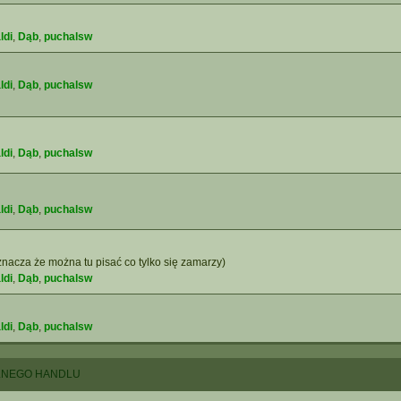
ldi
,
Dąb
,
puchalsw
ldi
,
Dąb
,
puchalsw
ldi
,
Dąb
,
puchalsw
ldi
,
Dąb
,
puchalsw
nacza że można tu pisać co tylko się zamarzy)
ldi
,
Dąb
,
puchalsw
ldi
,
Dąb
,
puchalsw
LNEGO HANDLU