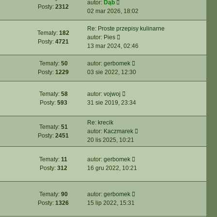
W
autor:
Dąb
i
s
z
n
Posty:
2312
y
02 mar 2026, 18:02
e
t
y
a
ś
t
p
j
w
Re: Proste przepisy kulinarne
l
o
n
Tematy:
182
i
W
autor:
Pies
n
s
o
Posty:
4721
e
y
13 mar 2024, 02:46
a
t
w
t
ś
j
s
l
w
W
Tematy:
50
autor:
gerbomek
n
z
n
i
y
Posty:
1229
03 sie 2022, 12:30
o
y
a
e
ś
w
p
j
t
w
s
W
o
Tematy:
58
autor:
vojwoj
n
l
i
z
y
s
Posty:
593
31 sie 2019, 23:34
o
n
e
y
ś
t
w
a
t
p
w
Re: krecik
s
j
l
o
Tematy:
51
i
W
autor:
Kaczmarek
z
n
n
s
Posty:
2451
e
y
20 lis 2025, 10:21
y
o
a
t
t
ś
p
w
j
l
w
o
s
n
W
Tematy:
11
autor:
gerbomek
n
i
s
z
o
y
Posty:
312
16 gru 2022, 10:21
a
e
t
y
w
ś
j
t
p
s
w
n
l
o
z
i
W
Tematy:
90
autor:
gerbomek
o
n
s
y
e
y
Posty:
1326
15 lip 2022, 15:31
w
a
t
p
t
ś
s