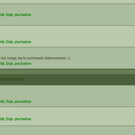
ldi
,
Dąb
,
puchalsw
ldi
,
Dąb
,
puchalsw
 też mogą się tu pochwalić dokonaniami ;-)
ldi
,
Dąb
,
puchalsw
 I TURYSTYKA
ldi
,
Dąb
,
puchalsw
ldi
,
Dąb
,
puchalsw