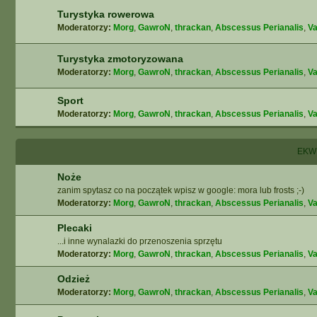
Turystyka rowerowa
Moderatorzy:
Morg
,
GawroN
,
thrackan
,
Abscessus Perianalis
,
Va
Turystyka zmotoryzowana
Moderatorzy:
Morg
,
GawroN
,
thrackan
,
Abscessus Perianalis
,
Va
Sport
Moderatorzy:
Morg
,
GawroN
,
thrackan
,
Abscessus Perianalis
,
Va
EKW
Noże
zanim spytasz co na początek wpisz w google: mora lub frosts ;-)
Moderatorzy:
Morg
,
GawroN
,
thrackan
,
Abscessus Perianalis
,
Va
Plecaki
...i inne wynalazki do przenoszenia sprzętu
Moderatorzy:
Morg
,
GawroN
,
thrackan
,
Abscessus Perianalis
,
Va
Odzież
Moderatorzy:
Morg
,
GawroN
,
thrackan
,
Abscessus Perianalis
,
Va