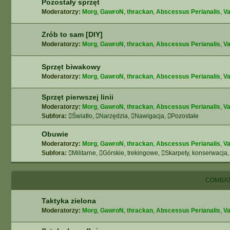
Pozostały sprzęt
Moderatorzy:
Morg
,
GawroN
,
thrackan
,
Abscessus Perianalis
,
Va
Zrób to sam [DIY]
Moderatorzy:
Morg
,
GawroN
,
thrackan
,
Abscessus Perianalis
,
Va
Sprzęt biwakowy
Moderatorzy:
Morg
,
GawroN
,
thrackan
,
Abscessus Perianalis
,
Va
Sprzęt pierwszej linii
Moderatorzy:
Morg
,
GawroN
,
thrackan
,
Abscessus Perianalis
,
Va
Subfora:
Światło
,
Narzędzia
,
Nawigacja
,
Pozostałe
Obuwie
Moderatorzy:
Morg
,
GawroN
,
thrackan
,
Abscessus Perianalis
,
Va
Subfora:
Militarne
,
Górskie, trekingowe
,
Skarpety, konserwacja,
COMBAT
Taktyka zielona
Moderatorzy:
Morg
,
GawroN
,
thrackan
,
Abscessus Perianalis
,
Va