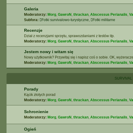
Galeria
Moderatorzy:
Morg
,
GawroN
,
thrackan
,
Abscessus Perianalis
,
Va
Subfora:
Fotki survivalowo-turystyczne
,
Fotki militarne
Recenzje
Dział z recenzjami sprzętu, sprawozdaniami z testów itp.
Moderatorzy:
Morg
,
GawroN
,
thrackan
,
Abscessus Perianalis
,
Va
Jestem nowy i witam się
Nowy użytkownik? Przywitaj się i napisz coś o sobie. OK, wyżeracze
Moderatorzy:
Morg
,
GawroN
,
thrackan
,
Abscessus Perianalis
,
Va
SURVIVAL
Porady
Kącik złotych porad
Moderatorzy:
Morg
,
GawroN
,
thrackan
,
Abscessus Perianalis
,
Va
Schronienie
Moderatorzy:
Morg
,
GawroN
,
thrackan
,
Abscessus Perianalis
,
Va
Ogień