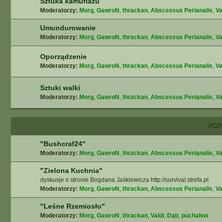
Sztuka kamuflażu
Moderatorzy:
Morg
,
GawroN
,
thrackan
,
Abscessus Perianalis
,
Va
Umundurowanie
Moderatorzy:
Morg
,
GawroN
,
thrackan
,
Abscessus Perianalis
,
Va
Oporządzenie
Moderatorzy:
Morg
,
GawroN
,
thrackan
,
Abscessus Perianalis
,
Va
Sztuki walki
Moderatorzy:
Morg
,
GawroN
,
thrackan
,
Abscessus Perianalis
,
Va
POZ
"Bushcraf24"
Moderatorzy:
Morg
,
GawroN
,
thrackan
,
Abscessus Perianalis
,
Va
"Zielona Kuchnia"
dyskusje o stronie Bogdana Jaśkiewicza http://survival.strefa.pl
Moderatorzy:
Morg
,
GawroN
,
thrackan
,
Abscessus Perianalis
,
Va
"Leśne Rzemiosło"
Moderatorzy:
Morg
,
GawroN
,
thrackan
,
Valdi
,
Dąb
,
puchalsw