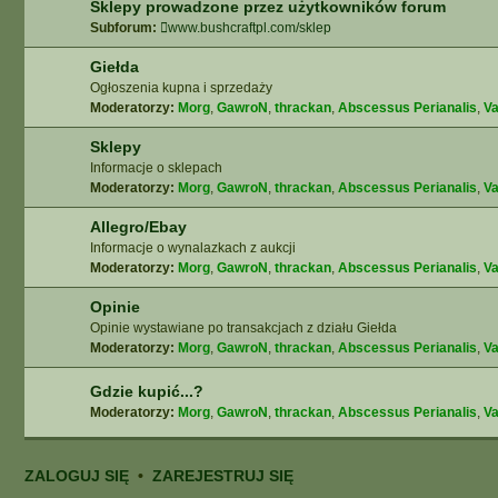
Sklepy prowadzone przez użytkowników forum
Subforum:
www.bushcraftpl.com/sklep
Giełda
Ogłoszenia kupna i sprzedaży
Moderatorzy:
Morg
,
GawroN
,
thrackan
,
Abscessus Perianalis
,
Va
Sklepy
Informacje o sklepach
Moderatorzy:
Morg
,
GawroN
,
thrackan
,
Abscessus Perianalis
,
Va
Allegro/Ebay
Informacje o wynalazkach z aukcji
Moderatorzy:
Morg
,
GawroN
,
thrackan
,
Abscessus Perianalis
,
Va
Opinie
Opinie wystawiane po transakcjach z działu Giełda
Moderatorzy:
Morg
,
GawroN
,
thrackan
,
Abscessus Perianalis
,
Va
Gdzie kupić...?
Moderatorzy:
Morg
,
GawroN
,
thrackan
,
Abscessus Perianalis
,
Va
ZALOGUJ SIĘ
•
ZAREJESTRUJ SIĘ