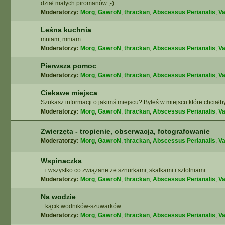
dział małych piromanów ;-)
Moderatorzy:
Morg
,
GawroN
,
thrackan
,
Abscessus Perianalis
,
Va
Leśna kuchnia
mniam, mniam...
Moderatorzy:
Morg
,
GawroN
,
thrackan
,
Abscessus Perianalis
,
Va
Pierwsza pomoc
Moderatorzy:
Morg
,
GawroN
,
thrackan
,
Abscessus Perianalis
,
Va
Ciekawe miejsca
Szukasz informacji o jakimś miejscu? Byłeś w miejscu które chciałb
Moderatorzy:
Morg
,
GawroN
,
thrackan
,
Abscessus Perianalis
,
Va
Zwierzęta - tropienie, obserwacja, fotografowanie
Moderatorzy:
Morg
,
GawroN
,
thrackan
,
Abscessus Perianalis
,
Va
Wspinaczka
...i wszystko co związane ze sznurkami, skałkami i sztolniami
Moderatorzy:
Morg
,
GawroN
,
thrackan
,
Abscessus Perianalis
,
Va
Na wodzie
...kącik wodników-szuwarków
Moderatorzy:
Morg
,
GawroN
,
thrackan
,
Abscessus Perianalis
,
Va