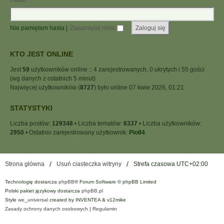
Hasło:
Nie pamiętam hasła
|
Zapamiętaj mnie
KTO JEST ONLINE
Jest
59
użytkowników online :: 4 zarejestrowanych, 0 ukrytych i 55 gości
(wg danych z ostatnich 5 minut)
Najwięcej użytkowników (
8727
) było online 07 kwie 2026, 01:21
STATYSTYKI
Liczba postów:
129348
• Liczba tematów:
6337
• Liczba użytkowników:
2950
• Ostatnio zarejestrowany użytkownik:
Pio84
Strona główna
Usuń ciasteczka witryny
Strefa czasowa
UTC+02:00
Technologię dostarcza
phpBB
® Forum Software © phpBB Limited
Polski pakiet językowy dostarcza
phpBB.pl
Style
we_universal
created by INVENTEA & v12mike
Zasady ochrony danych osobowych
|
Regulamin