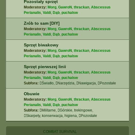
Pozostały sprzęt
Moderatorzy:
Morg
,
GawroN
,
thrackan
,
Abscessus
Perianalis
,
Valdi
,
Dąb
,
puchalsw
Zrób to sam [DIY]
Moderatorzy:
Morg
,
GawroN
,
thrackan
,
Abscessus
Perianalis
,
Valdi
,
Dąb
,
puchalsw
Sprzęt biwakowy
Moderatorzy:
Morg
,
GawroN
,
thrackan
,
Abscessus
Perianalis
,
Valdi
,
Dąb
,
puchalsw
Sprzęt pierwszej linii
Moderatorzy:
Morg
,
GawroN
,
thrackan
,
Abscessus
Perianalis
,
Valdi
,
Dąb
,
puchalsw
Subfora:
Światło
,
Narzędzia
,
Nawigacja
,
Pozostałe
Obuwie
Moderatorzy:
Morg
,
GawroN
,
thrackan
,
Abscessus
Perianalis
,
Valdi
,
Dąb
,
puchalsw
Subfora:
Militarne
,
Górskie, trekingowe
,
Skarpety, konserwacja, higiena
,
Pozostałe
COMBAT SURVIVAL