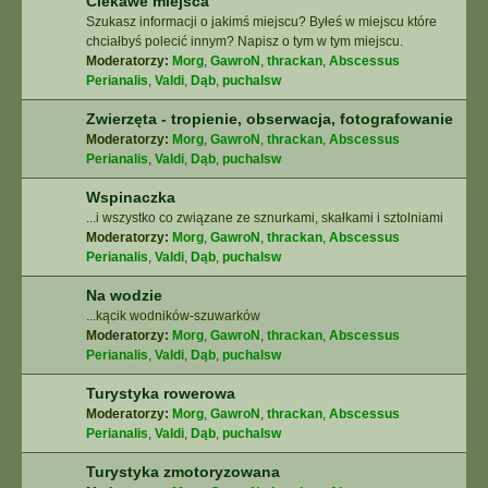
Ciekawe miejsca
Szukasz informacji o jakimś miejscu? Byłeś w miejscu które
chciałbyś polecić innym? Napisz o tym w tym miejscu.
Moderatorzy:
Morg
,
GawroN
,
thrackan
,
Abscessus
Perianalis
,
Valdi
,
Dąb
,
puchalsw
Zwierzęta - tropienie, obserwacja, fotografowanie
Moderatorzy:
Morg
,
GawroN
,
thrackan
,
Abscessus
Perianalis
,
Valdi
,
Dąb
,
puchalsw
Wspinaczka
...i wszystko co związane ze sznurkami, skałkami i sztolniami
Moderatorzy:
Morg
,
GawroN
,
thrackan
,
Abscessus
Perianalis
,
Valdi
,
Dąb
,
puchalsw
Na wodzie
...kącik wodników-szuwarków
Moderatorzy:
Morg
,
GawroN
,
thrackan
,
Abscessus
Perianalis
,
Valdi
,
Dąb
,
puchalsw
Turystyka rowerowa
Moderatorzy:
Morg
,
GawroN
,
thrackan
,
Abscessus
Perianalis
,
Valdi
,
Dąb
,
puchalsw
Turystyka zmotoryzowana