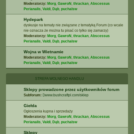
Moderatorzy:
Morg
,
GawroN
,
thrackan
,
Abscessus
Perianalis
,
Valdi
,
Dąb
,
puchalsw
Hydepark
dyskusje na tematy nie związane z tematyką Forum (co wcale
nie oznacza że można tu pisać co tylko się zamarzy)
Moderatorzy:
Morg
,
GawroN
,
thrackan
,
Abscessus
Perianalis
,
Valdi
,
Dąb
,
puchalsw
Wojna w Wietnamie
Moderatorzy:
Morg
,
GawroN
,
thrackan
,
Abscessus
Perianalis
,
Valdi
,
Dąb
,
puchalsw
STREFA WOLNEGO HANDLU
Sklepy prowadzone przez użytkowników forum
Subforum:
www.bushcraftpl.com/sklep
Giełda
Ogłoszenia kupna i sprzedaży
Moderatorzy:
Morg
,
GawroN
,
thrackan
,
Abscessus
Perianalis
,
Valdi
,
Dąb
,
puchalsw
Sklepy