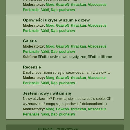
Moderatorzy:
Morg
,
GawroN
,
thrackan
,
Abscessus
Perianalis
,
Valdi
,
Dąb
,
puchalsw
Opowieści ukryte w szumie drzew
Moderatorzy:
Morg
,
GawroN
,
thrackan
,
Abscessus
Perianalis
,
Valdi
,
Dąb
,
puchalsw
Galeria
Moderatorzy:
Morg
,
GawroN
,
thrackan
,
Abscessus
Perianalis
,
Valdi
,
Dąb
,
puchalsw
Subfora:
Fotki survivalowo-turystyczne
,
Fotki militarne
Recenzje
Dział z recenzjami sprzętu, sprawozdaniami z testów itp.
Moderatorzy:
Morg
,
GawroN
,
thrackan
,
Abscessus
Perianalis
,
Valdi
,
Dąb
,
puchalsw
Jestem nowy i witam się
Nowy użytkownik? Przywitaj się i napisz coś o sobie. OK,
wyżeracze też mogą się tu pochwalić dokonaniami ;-)
Moderatorzy:
Morg
,
GawroN
,
thrackan
,
Abscessus
Perianalis
,
Valdi
,
Dąb
,
puchalsw
SURVIVAL I TURYSTYKA