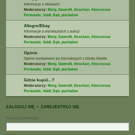
Informacje o sklepach
Moderatorzy:
Morg
,
GawroN
,
thrackan
,
Abscessus
Perianalis
,
Valdi
,
Dąb
,
puchalsw
Allegro/Ebay
Informacje o wynalazkach z aukcji
Moderatorzy:
Morg
,
GawroN
,
thrackan
,
Abscessus
Perianalis
,
Valdi
,
Dąb
,
puchalsw
Opinie
Opinie wystawiane po transakcjach z działu Giełda
Moderatorzy:
Morg
,
GawroN
,
thrackan
,
Abscessus
Perianalis
,
Valdi
,
Dąb
,
puchalsw
Gdzie kupić...?
Moderatorzy:
Morg
,
GawroN
,
thrackan
,
Abscessus
Perianalis
,
Valdi
,
Dąb
,
puchalsw
ZALOGUJ SIĘ
•
ZAREJESTRUJ SIĘ
Nazwa użytkownika: