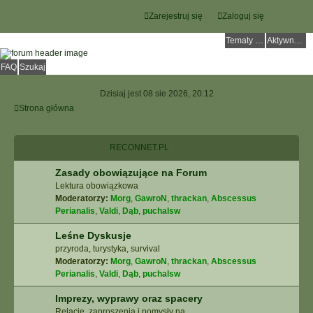
Zarejestruj się
Zaloguj się
Tematy bez odpowiedzi
Aktywne tematy
FAQ
Szukaj
Dzisiaj jest 08 sie 2026, 20:12
Strona główna
RECONNET.PL
Zasady obowiązujące na Forum
Lektura obowiązkowa
Moderatorzy:
Morg
,
GawroN
,
thrackan
,
Abscessus
Perianalis
,
Valdi
,
Dąb
,
puchalsw
Leśne Dyskusje
przyroda, turystyka, survival
Moderatorzy:
Morg
,
GawroN
,
thrackan
,
Abscessus
Perianalis
,
Valdi
,
Dąb
,
puchalsw
Imprezy, wyprawy oraz spacery
Relacje, zaproszenia i pomysły na ...