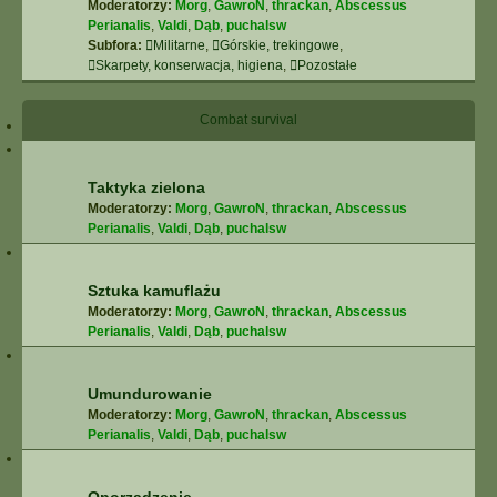
Moderatorzy:
Morg
,
GawroN
,
thrackan
,
Abscessus
Perianalis
,
Valdi
,
Dąb
,
puchalsw
Subfora:
Militarne
,
Górskie, trekingowe
,
Skarpety, konserwacja, higiena
,
Pozostałe
Combat survival
Taktyka zielona
Moderatorzy:
Morg
,
GawroN
,
thrackan
,
Abscessus
Perianalis
,
Valdi
,
Dąb
,
puchalsw
Sztuka kamuflażu
Moderatorzy:
Morg
,
GawroN
,
thrackan
,
Abscessus
Perianalis
,
Valdi
,
Dąb
,
puchalsw
Umundurowanie
Moderatorzy:
Morg
,
GawroN
,
thrackan
,
Abscessus
Perianalis
,
Valdi
,
Dąb
,
puchalsw