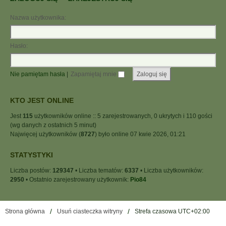
Nazwa użytkownika:
Hasło:
Nie pamiętam hasła
|
Zapamiętaj mnie
KTO JEST ONLINE
Jest
115
użytkowników online :: 5 zarejestrowanych, 0 ukrytych i 110 gości
(wg danych z ostatnich 5 minut)
Najwięcej użytkowników (
8727
) było online 07 kwie 2026, 01:21
STATYSTYKI
Liczba postów:
129347
• Liczba tematów:
6337
• Liczba użytkowników:
2950
• Ostatnio zarejestrowany użytkownik:
Pio84
Strona główna
Usuń ciasteczka witryny
Strefa czasowa
UTC+02:00