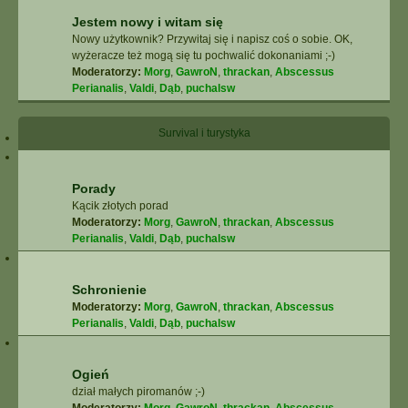
Jestem nowy i witam się
Nowy użytkownik? Przywitaj się i napisz coś o sobie. OK,
wyżeracze też mogą się tu pochwalić dokonaniami ;-)
Moderatorzy:
Morg
,
GawroN
,
thrackan
,
Abscessus
Perianalis
,
Valdi
,
Dąb
,
puchalsw
Survival i turystyka
Porady
Kącik złotych porad
Moderatorzy:
Morg
,
GawroN
,
thrackan
,
Abscessus
Perianalis
,
Valdi
,
Dąb
,
puchalsw
Schronienie
Moderatorzy:
Morg
,
GawroN
,
thrackan
,
Abscessus
Perianalis
,
Valdi
,
Dąb
,
puchalsw
Ogień
dział małych piromanów ;-)