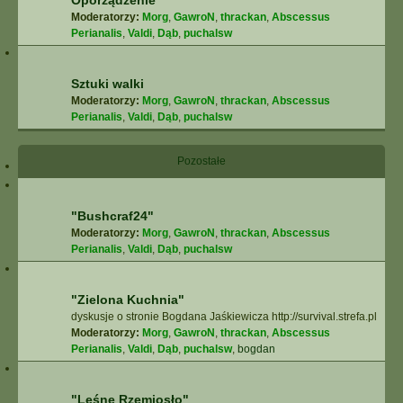
Oporządzenie
Moderatorzy:
Morg
,
GawroN
,
thrackan
,
Abscessus
Perianalis
,
Valdi
,
Dąb
,
puchalsw
Sztuki walki
Moderatorzy:
Morg
,
GawroN
,
thrackan
,
Abscessus
Perianalis
,
Valdi
,
Dąb
,
puchalsw
Pozostałe
"Bushcraf24"
Moderatorzy:
Morg
,
GawroN
,
thrackan
,
Abscessus
Perianalis
,
Valdi
,
Dąb
,
puchalsw
"Zielona Kuchnia"
dyskusje o stronie Bogdana Jaśkiewicza http://survival.strefa.pl
Moderatorzy:
Morg
,
GawroN
,
thrackan
,
Abscessus
Perianalis
,
Valdi
,
Dąb
,
puchalsw
,
bogdan
"Leśne Rzemiosło"