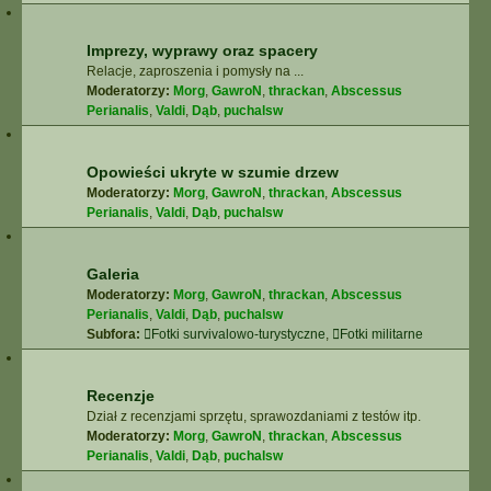
Imprezy, wyprawy oraz spacery
Relacje, zaproszenia i pomysły na ...
Moderatorzy:
Morg
,
GawroN
,
thrackan
,
Abscessus
Perianalis
,
Valdi
,
Dąb
,
puchalsw
Opowieści ukryte w szumie drzew
Moderatorzy:
Morg
,
GawroN
,
thrackan
,
Abscessus
Perianalis
,
Valdi
,
Dąb
,
puchalsw
Galeria
Moderatorzy:
Morg
,
GawroN
,
thrackan
,
Abscessus
Perianalis
,
Valdi
,
Dąb
,
puchalsw
Subfora:
Fotki survivalowo-turystyczne
,
Fotki militarne
Recenzje
Dział z recenzjami sprzętu, sprawozdaniami z testów itp.
Moderatorzy:
Morg
,
GawroN
,
thrackan
,
Abscessus
Perianalis
,
Valdi
,
Dąb
,
puchalsw