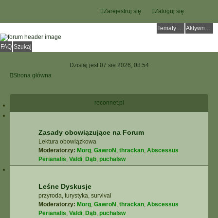
Zarejestruj się
Zaloguj się
Tematy bez odpowiedzi
Aktywne tematy
FAQ
Szukaj
Dzisiaj jest 07 sie 2026, 08:54
Strona główna
reconnet.pl
Zasady obowiązujące na Forum
Lektura obowiązkowa
Moderatorzy:
Morg
,
GawroN
,
thrackan
,
Abscessus
Perianalis
,
Valdi
,
Dąb
,
puchalsw
Leśne Dyskusje
przyroda, turystyka, survival
Moderatorzy:
Morg
,
GawroN
,
thrackan
,
Abscessus
Perianalis
,
Valdi
,
Dąb
,
puchalsw