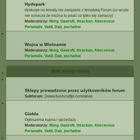
Hydepark
dyskusje na tematy nie związane z tematyką Forum (co wcale
nie oznacza że można tu pisać co tylko się zamarzy)
Moderatorzy:
Morg
,
GawroN
,
thrackan
,
Abscessus
Perianalis
,
Valdi
,
Dąb
,
puchalsw
Wojna w Wietnamie
Moderatorzy:
Morg
,
GawroN
,
thrackan
,
Abscessus
Perianalis
,
Valdi
,
Dąb
,
puchalsw
Strefa wolnego handlu
Sklepy prowadzone przez użytkowników forum
Subforum:
www.bushcraftpl.com/sklep
Giełda
Ogłoszenia kupna i sprzedaży
Moderatorzy:
Morg
,
GawroN
,
thrackan
,
Abscessus
Perianalis
,
Valdi
,
Dąb
,
puchalsw