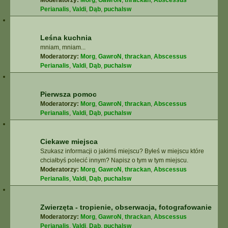
Moderatorzy:
Morg
,
GawroN
,
thrackan
,
Abscessus
Perianalis
,
Valdi
,
Dąb
,
puchalsw
Leśna kuchnia
mniam, mniam...
Moderatorzy:
Morg
,
GawroN
,
thrackan
,
Abscessus
Perianalis
,
Valdi
,
Dąb
,
puchalsw
Pierwsza pomoc
Moderatorzy:
Morg
,
GawroN
,
thrackan
,
Abscessus
Perianalis
,
Valdi
,
Dąb
,
puchalsw
Ciekawe miejsca
Szukasz informacji o jakimś miejscu? Byłeś w miejscu które
chciałbyś polecić innym? Napisz o tym w tym miejscu.
Moderatorzy:
Morg
,
GawroN
,
thrackan
,
Abscessus
Perianalis
,
Valdi
,
Dąb
,
puchalsw
Zwierzęta - tropienie, obserwacja, fotografowanie
Moderatorzy:
Morg
,
GawroN
,
thrackan
,
Abscessus
Perianalis
,
Valdi
,
Dąb
,
puchalsw