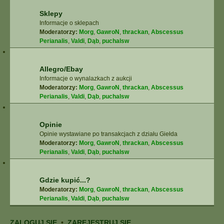
Sklepy
Informacje o sklepach
Moderatorzy:
Morg
,
GawroN
,
thrackan
,
Abscessus
Perianalis
,
Valdi
,
Dąb
,
puchalsw
Allegro/Ebay
Informacje o wynalazkach z aukcji
Moderatorzy:
Morg
,
GawroN
,
thrackan
,
Abscessus
Perianalis
,
Valdi
,
Dąb
,
puchalsw
Opinie
Opinie wystawiane po transakcjach z działu Giełda
Moderatorzy:
Morg
,
GawroN
,
thrackan
,
Abscessus
Perianalis
,
Valdi
,
Dąb
,
puchalsw
Gdzie kupić...?
Moderatorzy:
Morg
,
GawroN
,
thrackan
,
Abscessus
Perianalis
,
Valdi
,
Dąb
,
puchalsw
ZALOGUJ SIĘ
•
ZAREJESTRUJ SIĘ