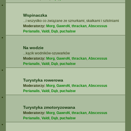
Wspinaczka
...i wszystko co związane ze sznurkami, skałkami i sztolniami
Moderatorzy:
Morg
,
GawroN
,
thrackan
,
Abscessus
Perianalis
,
Valdi
,
Dąb
,
puchalsw
Na wodzie
...kącik wodników-szuwarków
Moderatorzy:
Morg
,
GawroN
,
thrackan
,
Abscessus
Perianalis
,
Valdi
,
Dąb
,
puchalsw
Turystyka rowerowa
Moderatorzy:
Morg
,
GawroN
,
thrackan
,
Abscessus
Perianalis
,
Valdi
,
Dąb
,
puchalsw
Turystyka zmotoryzowana
Moderatorzy:
Morg
,
GawroN
,
thrackan
,
Abscessus
Perianalis
,
Valdi
,
Dąb
,
puchalsw