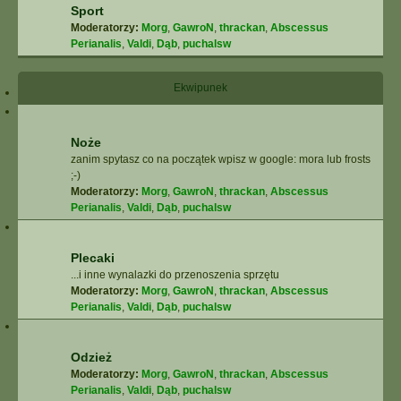
Sport
Moderatorzy:
Morg
,
GawroN
,
thrackan
,
Abscessus
Perianalis
,
Valdi
,
Dąb
,
puchalsw
Ekwipunek
Noże
zanim spytasz co na początek wpisz w google: mora lub frosts
;-)
Moderatorzy:
Morg
,
GawroN
,
thrackan
,
Abscessus
Perianalis
,
Valdi
,
Dąb
,
puchalsw
Plecaki
...i inne wynalazki do przenoszenia sprzętu
Moderatorzy:
Morg
,
GawroN
,
thrackan
,
Abscessus
Perianalis
,
Valdi
,
Dąb
,
puchalsw
Odzież
Moderatorzy:
Morg
,
GawroN
,
thrackan
,
Abscessus
Perianalis
,
Valdi
,
Dąb
,
puchalsw