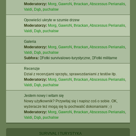
Moderatorzy:
Morg
,
GawroN
,
thrackan
,
Abscessus Perianalis
,
Valdi
,
Dąb
,
puchalsw
Opowieści ukryte w szumie drzew
Moderatorzy:
Morg
,
GawroN
,
thrackan
,
Abscessus Perianalis
,
Valdi
,
Dąb
,
puchalsw
Galeria
Moderatorzy:
Morg
,
GawroN
,
thrackan
,
Abscessus Perianalis
,
Valdi
,
Dąb
,
puchalsw
Subfora:
Fotki survivalowo-turystyczne
,
Fotki militarne
Recenzje
Dział z recenzjami sprzętu, sprawozdaniami z testów itp.
Moderatorzy:
Morg
,
GawroN
,
thrackan
,
Abscessus Perianalis
,
Valdi
,
Dąb
,
puchalsw
Jestem nowy i witam się
Nowy użytkownik? Przywitaj się i napisz coś o sobie. OK,
wyżeracze też mogą się tu pochwalić dokonaniami ;-)
Moderatorzy:
Morg
,
GawroN
,
thrackan
,
Abscessus Perianalis
,
Valdi
,
Dąb
,
puchalsw
SURVIVAL I TURYSTYKA