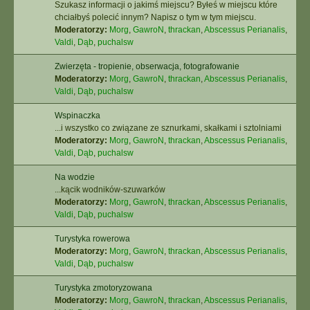
Szukasz informacji o jakimś miejscu? Byłeś w miejscu które
chciałbyś polecić innym? Napisz o tym w tym miejscu.
Moderatorzy:
Morg
,
GawroN
,
thrackan
,
Abscessus Perianalis
,
Valdi
,
Dąb
,
puchalsw
Zwierzęta - tropienie, obserwacja, fotografowanie
Moderatorzy:
Morg
,
GawroN
,
thrackan
,
Abscessus Perianalis
,
Valdi
,
Dąb
,
puchalsw
Wspinaczka
...i wszystko co związane ze sznurkami, skałkami i sztolniami
Moderatorzy:
Morg
,
GawroN
,
thrackan
,
Abscessus Perianalis
,
Valdi
,
Dąb
,
puchalsw
Na wodzie
...kącik wodników-szuwarków
Moderatorzy:
Morg
,
GawroN
,
thrackan
,
Abscessus Perianalis
,
Valdi
,
Dąb
,
puchalsw
Turystyka rowerowa
Moderatorzy:
Morg
,
GawroN
,
thrackan
,
Abscessus Perianalis
,
Valdi
,
Dąb
,
puchalsw
Turystyka zmotoryzowana
Moderatorzy:
Morg
,
GawroN
,
thrackan
,
Abscessus Perianalis
,