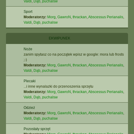
Valdi
,
Dąb
,
puchalsw
Sport
Moderatorzy:
Morg
,
GawroN
,
thrackan
,
Abscessus Perianalis
,
Valdi
,
Dąb
,
puchalsw
EKWIPUNEK
Noże
zanim spytasz co na początek wpisz w google: mora lub frosts
;-)
Moderatorzy:
Morg
,
GawroN
,
thrackan
,
Abscessus Perianalis
,
Valdi
,
Dąb
,
puchalsw
Plecaki
...i inne wynalazki do przenoszenia sprzętu
Moderatorzy:
Morg
,
GawroN
,
thrackan
,
Abscessus Perianalis
,
Valdi
,
Dąb
,
puchalsw
Odzież
Moderatorzy:
Morg
,
GawroN
,
thrackan
,
Abscessus Perianalis
,
Valdi
,
Dąb
,
puchalsw
Pozostały sprzęt