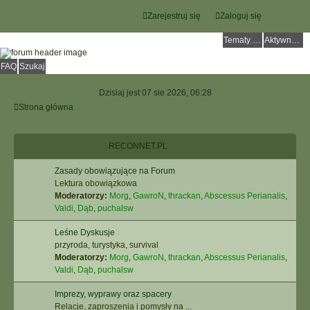
Zarejestruj się
Zaloguj się
Tematy bez odpowiedzi
Aktywne tematy
FAQ
Szukaj
Dzisiaj jest 07 sie 2026, 06:28
Strona główna
RECONNET.PL
Zasady obowiązujące na Forum
Lektura obowiązkowa
Moderatorzy:
Morg
,
GawroN
,
thrackan
,
Abscessus Perianalis
,
Valdi
,
Dąb
,
puchalsw
Leśne Dyskusje
przyroda, turystyka, survival
Moderatorzy:
Morg
,
GawroN
,
thrackan
,
Abscessus Perianalis
,
Valdi
,
Dąb
,
puchalsw
Imprezy, wyprawy oraz spacery
Relacje, zaproszenia i pomysły na ...