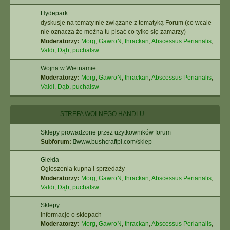
Hydepark
dyskusje na tematy nie związane z tematyką Forum (co wcale
nie oznacza że można tu pisać co tylko się zamarzy)
Moderatorzy:
Morg
,
GawroN
,
thrackan
,
Abscessus Perianalis
,
Valdi
,
Dąb
,
puchalsw
Wojna w Wietnamie
Moderatorzy:
Morg
,
GawroN
,
thrackan
,
Abscessus Perianalis
,
Valdi
,
Dąb
,
puchalsw
STREFA WOLNEGO HANDLU
Sklepy prowadzone przez użytkowników forum
Subforum:
www.bushcraftpl.com/sklep
Giełda
Ogłoszenia kupna i sprzedaży
Moderatorzy:
Morg
,
GawroN
,
thrackan
,
Abscessus Perianalis
,
Valdi
,
Dąb
,
puchalsw
Sklepy
Informacje o sklepach
Moderatorzy:
Morg
,
GawroN
,
thrackan
,
Abscessus Perianalis
,