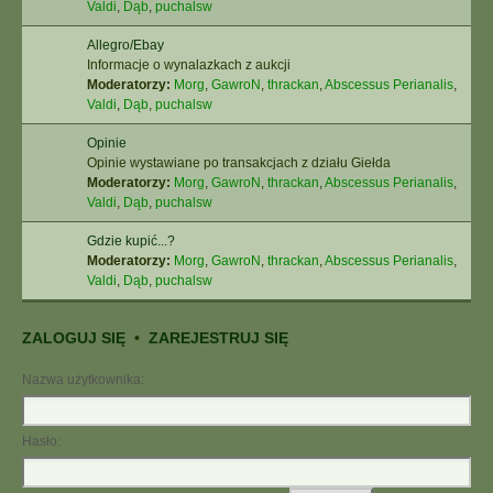
Valdi
,
Dąb
,
puchalsw
Allegro/Ebay
Informacje o wynalazkach z aukcji
Moderatorzy:
Morg
,
GawroN
,
thrackan
,
Abscessus Perianalis
,
Valdi
,
Dąb
,
puchalsw
Opinie
Opinie wystawiane po transakcjach z działu Giełda
Moderatorzy:
Morg
,
GawroN
,
thrackan
,
Abscessus Perianalis
,
Valdi
,
Dąb
,
puchalsw
Gdzie kupić...?
Moderatorzy:
Morg
,
GawroN
,
thrackan
,
Abscessus Perianalis
,
Valdi
,
Dąb
,
puchalsw
ZALOGUJ SIĘ
•
ZAREJESTRUJ SIĘ
Nazwa użytkownika:
Hasło: