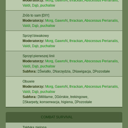
Moderatorzy:
Morg
,
GawroN
,
thrackan
,
Abscessus Perianalis
,
Valdi
,
Dąb
,
puchalsw
Zrób to sam [DIY]
Moderatorzy:
Morg
,
GawroN
,
thrackan
,
Abscessus Perianalis
,
Valdi
,
Dąb
,
puchalsw
Sprzęt biwakowy
Moderatorzy:
Morg
,
GawroN
,
thrackan
,
Abscessus Perianalis
,
Valdi
,
Dąb
,
puchalsw
Sprzęt pierwszej linii
Moderatorzy:
Morg
,
GawroN
,
thrackan
,
Abscessus Perianalis
,
Valdi
,
Dąb
,
puchalsw
Subfora:
Światło
,
Narzędzia
,
Nawigacja
,
Pozostałe
Obuwie
Moderatorzy:
Morg
,
GawroN
,
thrackan
,
Abscessus Perianalis
,
Valdi
,
Dąb
,
puchalsw
Subfora:
Militarne
,
Górskie, trekingowe
,
Skarpety, konserwacja, higiena
,
Pozostałe
COMBAT SURVIVAL
Taktyka zielona