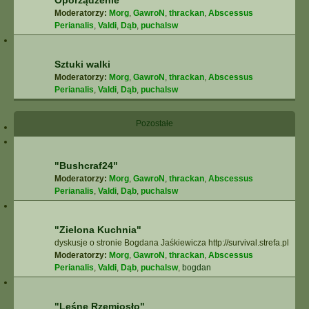
Oporządzenie
Moderatorzy:
Morg
,
GawroN
,
thrackan
,
Abscessus
Perianalis
,
Valdi
,
Dąb
,
puchalsw
Sztuki walki
Moderatorzy:
Morg
,
GawroN
,
thrackan
,
Abscessus
Perianalis
,
Valdi
,
Dąb
,
puchalsw
Pozostałe
"Bushcraf24"
Moderatorzy:
Morg
,
GawroN
,
thrackan
,
Abscessus
Perianalis
,
Valdi
,
Dąb
,
puchalsw
"Zielona Kuchnia"
dyskusje o stronie Bogdana Jaśkiewicza http://survival.strefa.pl
Moderatorzy:
Morg
,
GawroN
,
thrackan
,
Abscessus
Perianalis
,
Valdi
,
Dąb
,
puchalsw
,
bogdan
"Leśne Rzemiosło"