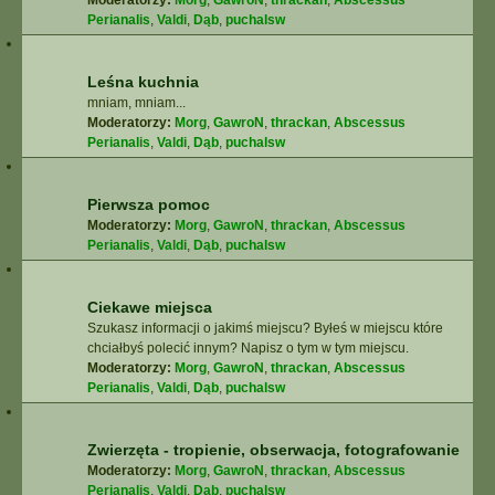
Moderatorzy:
Morg
,
GawroN
,
thrackan
,
Abscessus
Perianalis
,
Valdi
,
Dąb
,
puchalsw
Leśna kuchnia
mniam, mniam...
Moderatorzy:
Morg
,
GawroN
,
thrackan
,
Abscessus
Perianalis
,
Valdi
,
Dąb
,
puchalsw
Pierwsza pomoc
Moderatorzy:
Morg
,
GawroN
,
thrackan
,
Abscessus
Perianalis
,
Valdi
,
Dąb
,
puchalsw
Ciekawe miejsca
Szukasz informacji o jakimś miejscu? Byłeś w miejscu które
chciałbyś polecić innym? Napisz o tym w tym miejscu.
Moderatorzy:
Morg
,
GawroN
,
thrackan
,
Abscessus
Perianalis
,
Valdi
,
Dąb
,
puchalsw
Zwierzęta - tropienie, obserwacja, fotografowanie
Moderatorzy:
Morg
,
GawroN
,
thrackan
,
Abscessus
Perianalis
,
Valdi
,
Dąb
,
puchalsw