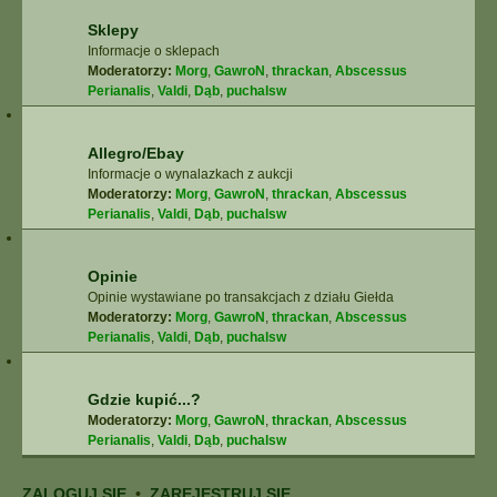
Sklepy
Informacje o sklepach
Moderatorzy:
Morg
,
GawroN
,
thrackan
,
Abscessus
Perianalis
,
Valdi
,
Dąb
,
puchalsw
Allegro/Ebay
Informacje o wynalazkach z aukcji
Moderatorzy:
Morg
,
GawroN
,
thrackan
,
Abscessus
Perianalis
,
Valdi
,
Dąb
,
puchalsw
Opinie
Opinie wystawiane po transakcjach z działu Giełda
Moderatorzy:
Morg
,
GawroN
,
thrackan
,
Abscessus
Perianalis
,
Valdi
,
Dąb
,
puchalsw
Gdzie kupić...?
Moderatorzy:
Morg
,
GawroN
,
thrackan
,
Abscessus
Perianalis
,
Valdi
,
Dąb
,
puchalsw
ZALOGUJ SIĘ
•
ZAREJESTRUJ SIĘ