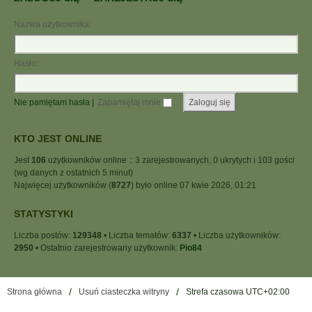
Nazwa użytkownika:
Hasło:
Nie pamiętam hasła
|
Zapamiętaj mnie
KTO JEST ONLINE
Jest
106
użytkowników online :: 3 zarejestrowanych, 0 ukrytych i 103 gości
(wg danych z ostatnich 5 minut)
Najwięcej użytkowników (
8727
) było online 07 kwie 2026, 01:21
STATYSTYKI
Liczba postów:
129348
• Liczba tematów:
6337
• Liczba użytkowników:
2950
• Ostatnio zarejestrowany użytkownik:
Pio84
Strona główna
Usuń ciasteczka witryny
Strefa czasowa
UTC+02:00