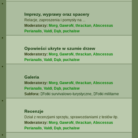
Imprezy, wyprawy oraz spacery
Relacje, zaproszenia i pomysły na ...
Moderatorzy:
Morg
,
GawroN
,
thrackan
,
Abscessus
Perianalis
,
Valdi
,
Dąb
,
puchalsw
Opowieści ukryte w szumie drzew
Moderatorzy:
Morg
,
GawroN
,
thrackan
,
Abscessus
Perianalis
,
Valdi
,
Dąb
,
puchalsw
Galeria
Moderatorzy:
Morg
,
GawroN
,
thrackan
,
Abscessus
Perianalis
,
Valdi
,
Dąb
,
puchalsw
Subfora:
Fotki survivalowo-turystyczne
,
Fotki militarne
Recenzje
Dział z recenzjami sprzętu, sprawozdaniami z testów itp.
Moderatorzy:
Morg
,
GawroN
,
thrackan
,
Abscessus
Perianalis
,
Valdi
,
Dąb
,
puchalsw