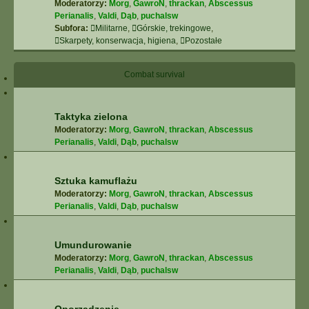
Moderatorzy:
Morg
,
GawroN
,
thrackan
,
Abscessus
Perianalis
,
Valdi
,
Dąb
,
puchalsw
Subfora:
Militarne
,
Górskie, trekingowe
,
Skarpety, konserwacja, higiena
,
Pozostałe
Combat survival
Taktyka zielona
Moderatorzy:
Morg
,
GawroN
,
thrackan
,
Abscessus
Perianalis
,
Valdi
,
Dąb
,
puchalsw
Sztuka kamuflażu
Moderatorzy:
Morg
,
GawroN
,
thrackan
,
Abscessus
Perianalis
,
Valdi
,
Dąb
,
puchalsw
Umundurowanie
Moderatorzy:
Morg
,
GawroN
,
thrackan
,
Abscessus
Perianalis
,
Valdi
,
Dąb
,
puchalsw