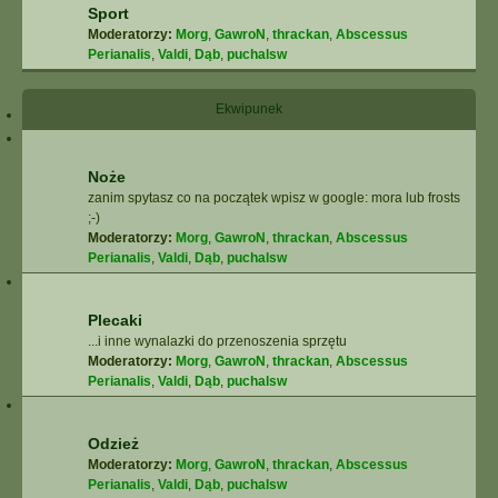
Sport
Moderatorzy:
Morg
,
GawroN
,
thrackan
,
Abscessus
Perianalis
,
Valdi
,
Dąb
,
puchalsw
Ekwipunek
Noże
zanim spytasz co na początek wpisz w google: mora lub frosts
;-)
Moderatorzy:
Morg
,
GawroN
,
thrackan
,
Abscessus
Perianalis
,
Valdi
,
Dąb
,
puchalsw
Plecaki
...i inne wynalazki do przenoszenia sprzętu
Moderatorzy:
Morg
,
GawroN
,
thrackan
,
Abscessus
Perianalis
,
Valdi
,
Dąb
,
puchalsw
Odzież
Moderatorzy:
Morg
,
GawroN
,
thrackan
,
Abscessus
Perianalis
,
Valdi
,
Dąb
,
puchalsw