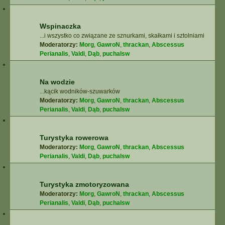
Wspinaczka
...i wszystko co związane ze sznurkami, skałkami i sztolniami
Moderatorzy:
Morg
,
GawroN
,
thrackan
,
Abscessus
Perianalis
,
Valdi
,
Dąb
,
puchalsw
Na wodzie
...kącik wodników-szuwarków
Moderatorzy:
Morg
,
GawroN
,
thrackan
,
Abscessus
Perianalis
,
Valdi
,
Dąb
,
puchalsw
Turystyka rowerowa
Moderatorzy:
Morg
,
GawroN
,
thrackan
,
Abscessus
Perianalis
,
Valdi
,
Dąb
,
puchalsw
Turystyka zmotoryzowana
Moderatorzy:
Morg
,
GawroN
,
thrackan
,
Abscessus
Perianalis
,
Valdi
,
Dąb
,
puchalsw