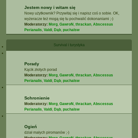
Jestem nowy i witam się
Nowy użytkownik? Przywitaj się i napisz coś o sobie. OK,
wyżeracze też mogą się tu pochwalić dokonaniami ;-)
Moderatorzy:
Morg
,
GawroN
,
thrackan
,
Abscessus
Perianalis
,
Valdi
,
Dąb
,
puchalsw
Survival i turystyka
Porady
Kącik złotych porad
Moderatorzy:
Morg
,
GawroN
,
thrackan
,
Abscessus
Perianalis
,
Valdi
,
Dąb
,
puchalsw
Schronienie
Moderatorzy:
Morg
,
GawroN
,
thrackan
,
Abscessus
Perianalis
,
Valdi
,
Dąb
,
puchalsw
Ogień
dział małych piromanów ;-)