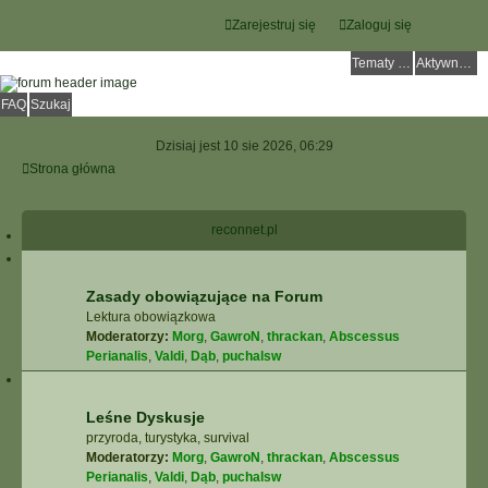
Zarejestruj się
Zaloguj się
Tematy bez odpowiedzi
Aktywne tematy
FAQ
Szukaj
Dzisiaj jest 10 sie 2026, 06:29
Strona główna
reconnet.pl
Zasady obowiązujące na Forum
Lektura obowiązkowa
Moderatorzy:
Morg
,
GawroN
,
thrackan
,
Abscessus
Perianalis
,
Valdi
,
Dąb
,
puchalsw
Leśne Dyskusje
przyroda, turystyka, survival
Moderatorzy:
Morg
,
GawroN
,
thrackan
,
Abscessus
Perianalis
,
Valdi
,
Dąb
,
puchalsw