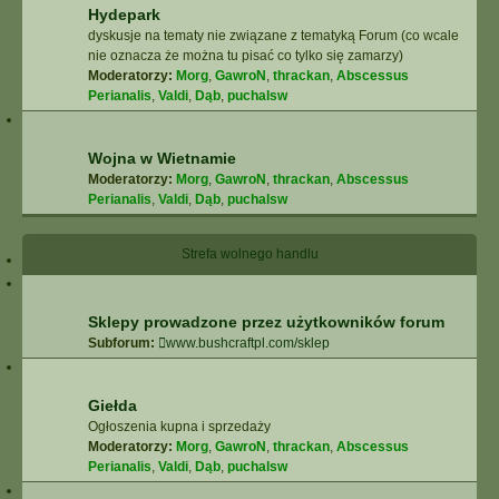
Hydepark
dyskusje na tematy nie związane z tematyką Forum (co wcale
nie oznacza że można tu pisać co tylko się zamarzy)
Moderatorzy:
Morg
,
GawroN
,
thrackan
,
Abscessus
Perianalis
,
Valdi
,
Dąb
,
puchalsw
Wojna w Wietnamie
Moderatorzy:
Morg
,
GawroN
,
thrackan
,
Abscessus
Perianalis
,
Valdi
,
Dąb
,
puchalsw
Strefa wolnego handlu
Sklepy prowadzone przez użytkowników forum
Subforum:
www.bushcraftpl.com/sklep
Giełda
Ogłoszenia kupna i sprzedaży
Moderatorzy:
Morg
,
GawroN
,
thrackan
,
Abscessus
Perianalis
,
Valdi
,
Dąb
,
puchalsw