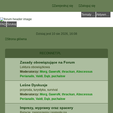
Zarejestruj się
Zaloguj się
Tematy bez odpowiedzi
Aktywne tematy
FAQ
Szukaj
Dzisiaj jest 10 sie 2026, 16:08
Strona główna
RECONNET.PL
Zasady obowiązujące na Forum
Lektura obowiązkowa
Moderatorzy:
Morg
,
GawroN
,
thrackan
,
Abscessus
Perianalis
,
Valdi
,
Dąb
,
puchalsw
Leśne Dyskusje
przyroda, turystyka, survival
Moderatorzy:
Morg
,
GawroN
,
thrackan
,
Abscessus
Perianalis
,
Valdi
,
Dąb
,
puchalsw
Imprezy, wyprawy oraz spacery
Relacje, zaproszenia i pomysły na ...