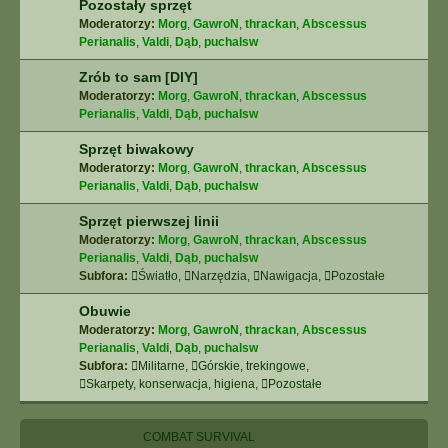
Pozostały sprzęt
Moderatorzy:
Morg
,
GawroN
,
thrackan
,
Abscessus
Perianalis
,
Valdi
,
Dąb
,
puchalsw
Zrób to sam [DIY]
Moderatorzy:
Morg
,
GawroN
,
thrackan
,
Abscessus
Perianalis
,
Valdi
,
Dąb
,
puchalsw
Sprzęt biwakowy
Moderatorzy:
Morg
,
GawroN
,
thrackan
,
Abscessus
Perianalis
,
Valdi
,
Dąb
,
puchalsw
Sprzęt pierwszej linii
Moderatorzy:
Morg
,
GawroN
,
thrackan
,
Abscessus
Perianalis
,
Valdi
,
Dąb
,
puchalsw
Subfora:
Światło
,
Narzędzia
,
Nawigacja
,
Pozostałe
Obuwie
Moderatorzy:
Morg
,
GawroN
,
thrackan
,
Abscessus
Perianalis
,
Valdi
,
Dąb
,
puchalsw
Subfora:
Militarne
,
Górskie, trekingowe
,
Skarpety, konserwacja, higiena
,
Pozostałe
COMBAT SURVIVAL