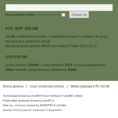
Hasło:
Nie pamiętam hasła
|
Zapamiętaj mnie
KTO JEST ONLINE
Jest
91
użytkowników online :: 6 zarejestrowanych, 0 ukrytych i 85 gości
(wg danych z ostatnich 5 minut)
Najwięcej użytkowników (
8727
) było online 07 kwie 2026, 01:21
STATYSTYKI
Liczba postów:
129348
• Liczba tematów:
6337
• Liczba użytkowników:
2950
• Ostatnio zarejestrowany użytkownik:
Pio84
Strona główna
Usuń ciasteczka witryny
Strefa czasowa
UTC+02:00
Technologię dostarcza
phpBB
® Forum Software © phpBB Limited
Polski pakiet językowy dostarcza
phpBB.pl
Style
we_universal
created by INVENTEA & v12mike
Zasady ochrony danych osobowych
|
Regulamin