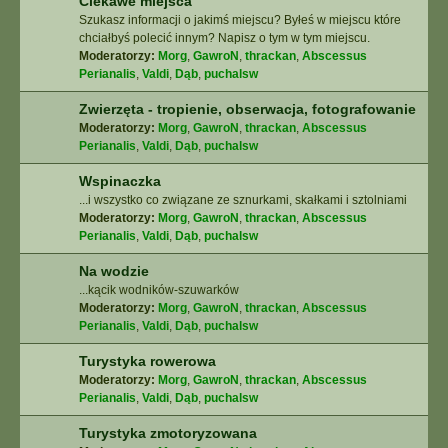
Ciekawe miejsca
Szukasz informacji o jakimś miejscu? Byłeś w miejscu które
chciałbyś polecić innym? Napisz o tym w tym miejscu.
Moderatorzy:
Morg
,
GawroN
,
thrackan
,
Abscessus
Perianalis
,
Valdi
,
Dąb
,
puchalsw
Zwierzęta - tropienie, obserwacja, fotografowanie
Moderatorzy:
Morg
,
GawroN
,
thrackan
,
Abscessus
Perianalis
,
Valdi
,
Dąb
,
puchalsw
Wspinaczka
...i wszystko co związane ze sznurkami, skałkami i sztolniami
Moderatorzy:
Morg
,
GawroN
,
thrackan
,
Abscessus
Perianalis
,
Valdi
,
Dąb
,
puchalsw
Na wodzie
...kącik wodników-szuwarków
Moderatorzy:
Morg
,
GawroN
,
thrackan
,
Abscessus
Perianalis
,
Valdi
,
Dąb
,
puchalsw
Turystyka rowerowa
Moderatorzy:
Morg
,
GawroN
,
thrackan
,
Abscessus
Perianalis
,
Valdi
,
Dąb
,
puchalsw
Turystyka zmotoryzowana