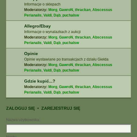
Informacje o sklepach
Moderatorzy:
Morg
,
GawroN
,
thrackan
,
Abscessus
Perianalis
,
Valdi
,
Dąb
,
puchalsw
Allegro/Ebay
Informacje o wynalazkach z aukcji
Moderatorzy:
Morg
,
GawroN
,
thrackan
,
Abscessus
Perianalis
,
Valdi
,
Dąb
,
puchalsw
Opinie
Opinie wystawiane po transakcjach z działu Giełda
Moderatorzy:
Morg
,
GawroN
,
thrackan
,
Abscessus
Perianalis
,
Valdi
,
Dąb
,
puchalsw
Gdzie kupić...?
Moderatorzy:
Morg
,
GawroN
,
thrackan
,
Abscessus
Perianalis
,
Valdi
,
Dąb
,
puchalsw
ZALOGUJ SIĘ
•
ZAREJESTRUJ SIĘ
Nazwa użytkownika: