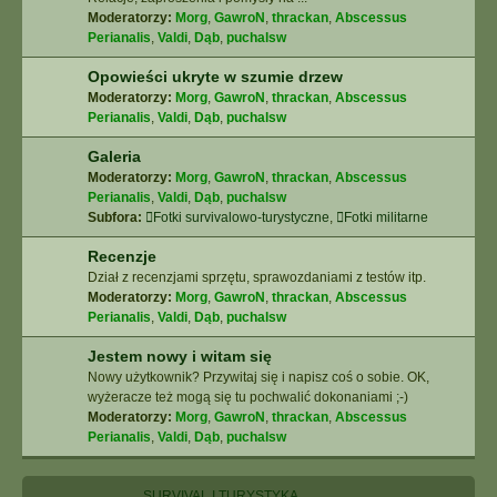
Moderatorzy:
Morg
,
GawroN
,
thrackan
,
Abscessus
Perianalis
,
Valdi
,
Dąb
,
puchalsw
Opowieści ukryte w szumie drzew
Moderatorzy:
Morg
,
GawroN
,
thrackan
,
Abscessus
Perianalis
,
Valdi
,
Dąb
,
puchalsw
Galeria
Moderatorzy:
Morg
,
GawroN
,
thrackan
,
Abscessus
Perianalis
,
Valdi
,
Dąb
,
puchalsw
Subfora:
Fotki survivalowo-turystyczne
,
Fotki militarne
Recenzje
Dział z recenzjami sprzętu, sprawozdaniami z testów itp.
Moderatorzy:
Morg
,
GawroN
,
thrackan
,
Abscessus
Perianalis
,
Valdi
,
Dąb
,
puchalsw
Jestem nowy i witam się
Nowy użytkownik? Przywitaj się i napisz coś o sobie. OK,
wyżeracze też mogą się tu pochwalić dokonaniami ;-)
Moderatorzy:
Morg
,
GawroN
,
thrackan
,
Abscessus
Perianalis
,
Valdi
,
Dąb
,
puchalsw
SURVIVAL I TURYSTYKA