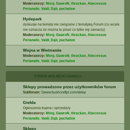
Moderatorzy:
Morg
,
GawroN
,
thrackan
,
Abscessus
Perianalis
,
Valdi
,
Dąb
,
puchalsw
Hydepark
dyskusje na tematy nie związane z tematyką Forum (co wcale
nie oznacza że można tu pisać co tylko się zamarzy)
Moderatorzy:
Morg
,
GawroN
,
thrackan
,
Abscessus
Perianalis
,
Valdi
,
Dąb
,
puchalsw
Wojna w Wietnamie
Moderatorzy:
Morg
,
GawroN
,
thrackan
,
Abscessus
Perianalis
,
Valdi
,
Dąb
,
puchalsw
STREFA WOLNEGO HANDLU
Sklepy prowadzone przez użytkowników forum
Subforum:
www.bushcraftpl.com/sklep
Giełda
Ogłoszenia kupna i sprzedaży
Moderatorzy:
Morg
,
GawroN
,
thrackan
,
Abscessus
Perianalis
,
Valdi
,
Dąb
,
puchalsw
Sklepy