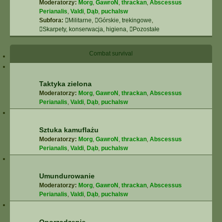
Moderatorzy:
Morg
,
GawroN
,
thrackan
,
Abscessus
Perianalis
,
Valdi
,
Dąb
,
puchalsw
Subfora:
Militarne
,
Górskie, trekingowe
,
Skarpety, konserwacja, higiena
,
Pozostałe
Combat survival
Taktyka zielona
Moderatorzy:
Morg
,
GawroN
,
thrackan
,
Abscessus
Perianalis
,
Valdi
,
Dąb
,
puchalsw
Sztuka kamuflażu
Moderatorzy:
Morg
,
GawroN
,
thrackan
,
Abscessus
Perianalis
,
Valdi
,
Dąb
,
puchalsw
Umundurowanie
Moderatorzy:
Morg
,
GawroN
,
thrackan
,
Abscessus
Perianalis
,
Valdi
,
Dąb
,
puchalsw