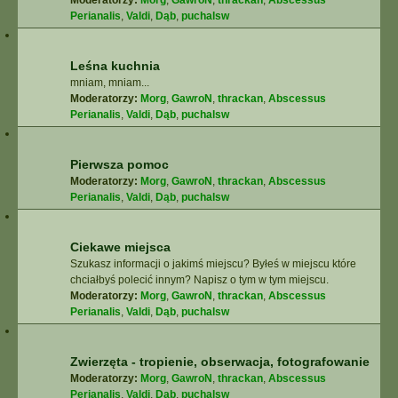
Moderatorzy:
Morg
,
GawroN
,
thrackan
,
Abscessus
Perianalis
,
Valdi
,
Dąb
,
puchalsw
Leśna kuchnia
mniam, mniam...
Moderatorzy:
Morg
,
GawroN
,
thrackan
,
Abscessus
Perianalis
,
Valdi
,
Dąb
,
puchalsw
Pierwsza pomoc
Moderatorzy:
Morg
,
GawroN
,
thrackan
,
Abscessus
Perianalis
,
Valdi
,
Dąb
,
puchalsw
Ciekawe miejsca
Szukasz informacji o jakimś miejscu? Byłeś w miejscu które
chciałbyś polecić innym? Napisz o tym w tym miejscu.
Moderatorzy:
Morg
,
GawroN
,
thrackan
,
Abscessus
Perianalis
,
Valdi
,
Dąb
,
puchalsw
Zwierzęta - tropienie, obserwacja, fotografowanie
Moderatorzy:
Morg
,
GawroN
,
thrackan
,
Abscessus
Perianalis
,
Valdi
,
Dąb
,
puchalsw