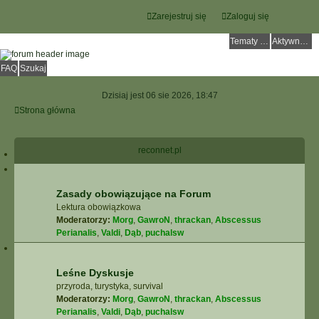
Zarejestruj się
Zaloguj się
Tematy bez odpowiedzi
Aktywne tematy
FAQ
Szukaj
Dzisiaj jest 06 sie 2026, 18:47
Strona główna
reconnet.pl
Zasady obowiązujące na Forum
Lektura obowiązkowa
Moderatorzy:
Morg
,
GawroN
,
thrackan
,
Abscessus
Perianalis
,
Valdi
,
Dąb
,
puchalsw
Leśne Dyskusje
przyroda, turystyka, survival
Moderatorzy:
Morg
,
GawroN
,
thrackan
,
Abscessus
Perianalis
,
Valdi
,
Dąb
,
puchalsw