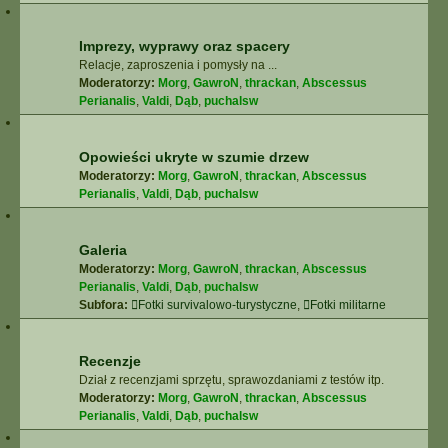
Imprezy, wyprawy oraz spacery
Relacje, zaproszenia i pomysły na ...
Moderatorzy:
Morg
,
GawroN
,
thrackan
,
Abscessus
Perianalis
,
Valdi
,
Dąb
,
puchalsw
Opowieści ukryte w szumie drzew
Moderatorzy:
Morg
,
GawroN
,
thrackan
,
Abscessus
Perianalis
,
Valdi
,
Dąb
,
puchalsw
Galeria
Moderatorzy:
Morg
,
GawroN
,
thrackan
,
Abscessus
Perianalis
,
Valdi
,
Dąb
,
puchalsw
Subfora:
Fotki survivalowo-turystyczne
,
Fotki militarne
Recenzje
Dział z recenzjami sprzętu, sprawozdaniami z testów itp.
Moderatorzy:
Morg
,
GawroN
,
thrackan
,
Abscessus
Perianalis
,
Valdi
,
Dąb
,
puchalsw