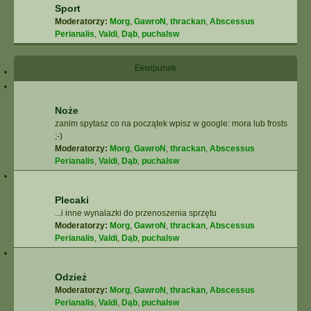
Sport
Moderatorzy:
Morg
,
GawroN
,
thrackan
,
Abscessus
Perianalis
,
Valdi
,
Dąb
,
puchalsw
Ekwipunek
Noże
zanim spytasz co na początek wpisz w google: mora lub frosts
;-)
Moderatorzy:
Morg
,
GawroN
,
thrackan
,
Abscessus
Perianalis
,
Valdi
,
Dąb
,
puchalsw
Plecaki
...i inne wynalazki do przenoszenia sprzętu
Moderatorzy:
Morg
,
GawroN
,
thrackan
,
Abscessus
Perianalis
,
Valdi
,
Dąb
,
puchalsw
Odzież
Moderatorzy:
Morg
,
GawroN
,
thrackan
,
Abscessus
Perianalis
,
Valdi
,
Dąb
,
puchalsw