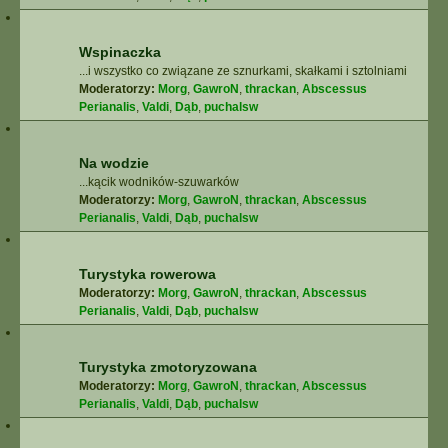
Wspinaczka
...i wszystko co związane ze sznurkami, skałkami i sztolniami
Moderatorzy:
Morg
,
GawroN
,
thrackan
,
Abscessus
Perianalis
,
Valdi
,
Dąb
,
puchalsw
Na wodzie
...kącik wodników-szuwarków
Moderatorzy:
Morg
,
GawroN
,
thrackan
,
Abscessus
Perianalis
,
Valdi
,
Dąb
,
puchalsw
Turystyka rowerowa
Moderatorzy:
Morg
,
GawroN
,
thrackan
,
Abscessus
Perianalis
,
Valdi
,
Dąb
,
puchalsw
Turystyka zmotoryzowana
Moderatorzy:
Morg
,
GawroN
,
thrackan
,
Abscessus
Perianalis
,
Valdi
,
Dąb
,
puchalsw