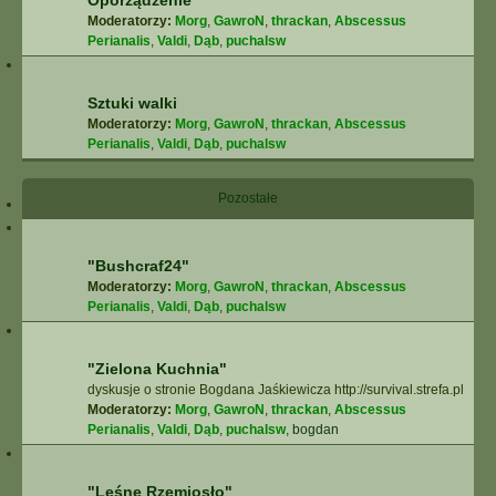
Oporządzenie
Moderatorzy:
Morg
,
GawroN
,
thrackan
,
Abscessus
Perianalis
,
Valdi
,
Dąb
,
puchalsw
Sztuki walki
Moderatorzy:
Morg
,
GawroN
,
thrackan
,
Abscessus
Perianalis
,
Valdi
,
Dąb
,
puchalsw
Pozostałe
"Bushcraf24"
Moderatorzy:
Morg
,
GawroN
,
thrackan
,
Abscessus
Perianalis
,
Valdi
,
Dąb
,
puchalsw
"Zielona Kuchnia"
dyskusje o stronie Bogdana Jaśkiewicza http://survival.strefa.pl
Moderatorzy:
Morg
,
GawroN
,
thrackan
,
Abscessus
Perianalis
,
Valdi
,
Dąb
,
puchalsw
,
bogdan
"Leśne Rzemiosło"