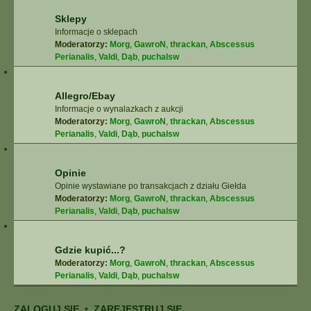
Sklepy
Informacje o sklepach
Moderatorzy:
Morg
,
GawroN
,
thrackan
,
Abscessus
Perianalis
,
Valdi
,
Dąb
,
puchalsw
Allegro/Ebay
Informacje o wynalazkach z aukcji
Moderatorzy:
Morg
,
GawroN
,
thrackan
,
Abscessus
Perianalis
,
Valdi
,
Dąb
,
puchalsw
Opinie
Opinie wystawiane po transakcjach z działu Giełda
Moderatorzy:
Morg
,
GawroN
,
thrackan
,
Abscessus
Perianalis
,
Valdi
,
Dąb
,
puchalsw
Gdzie kupić...?
Moderatorzy:
Morg
,
GawroN
,
thrackan
,
Abscessus
Perianalis
,
Valdi
,
Dąb
,
puchalsw
ZALOGUJ SIĘ
•
ZAREJESTRUJ SIĘ