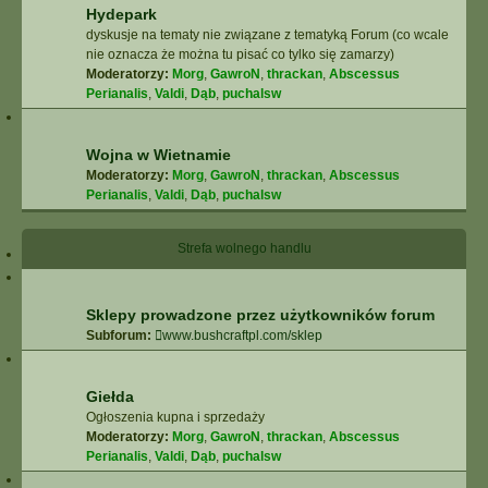
Hydepark
dyskusje na tematy nie związane z tematyką Forum (co wcale
nie oznacza że można tu pisać co tylko się zamarzy)
Moderatorzy:
Morg
,
GawroN
,
thrackan
,
Abscessus
Perianalis
,
Valdi
,
Dąb
,
puchalsw
Wojna w Wietnamie
Moderatorzy:
Morg
,
GawroN
,
thrackan
,
Abscessus
Perianalis
,
Valdi
,
Dąb
,
puchalsw
Strefa wolnego handlu
Sklepy prowadzone przez użytkowników forum
Subforum:
www.bushcraftpl.com/sklep
Giełda
Ogłoszenia kupna i sprzedaży
Moderatorzy:
Morg
,
GawroN
,
thrackan
,
Abscessus
Perianalis
,
Valdi
,
Dąb
,
puchalsw