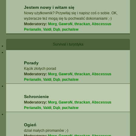
Jestem nowy i witam się
Nowy użytkownik? Przywitaj się i napisz coś o sobie. OK,
wyżeracze też mogą się tu pochwalić dokonaniami ;-)
Moderatorzy:
Morg
,
GawroN
,
thrackan
,
Abscessus
Perianalis
,
Valdi
,
Dąb
,
puchalsw
Survival i turystyka
Porady
Kącik złotych porad
Moderatorzy:
Morg
,
GawroN
,
thrackan
,
Abscessus
Perianalis
,
Valdi
,
Dąb
,
puchalsw
Schronienie
Moderatorzy:
Morg
,
GawroN
,
thrackan
,
Abscessus
Perianalis
,
Valdi
,
Dąb
,
puchalsw
Ogień
dział małych piromanów ;-)