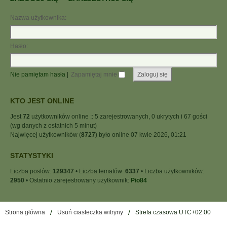
Nazwa użytkownika:
Hasło:
Nie pamiętam hasła
|
Zapamiętaj mnie
KTO JEST ONLINE
Jest
72
użytkowników online :: 5 zarejestrowanych, 0 ukrytych i 67 gości
(wg danych z ostatnich 5 minut)
Najwięcej użytkowników (
8727
) było online 07 kwie 2026, 01:21
STATYSTYKI
Liczba postów:
129347
• Liczba tematów:
6337
• Liczba użytkowników:
2950
• Ostatnio zarejestrowany użytkownik:
Pio84
Strona główna
Usuń ciasteczka witryny
Strefa czasowa
UTC+02:00