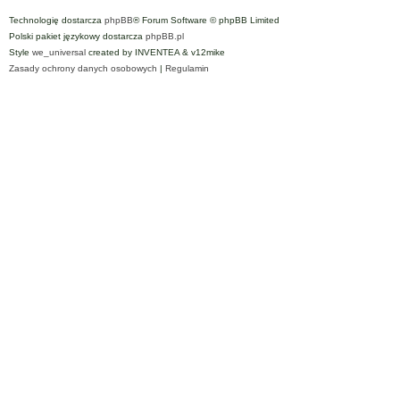
Technologię dostarcza
phpBB
® Forum Software © phpBB Limited
Polski pakiet językowy dostarcza
phpBB.pl
Style
we_universal
created by INVENTEA & v12mike
Zasady ochrony danych osobowych
|
Regulamin