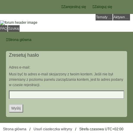
Zarejestruj się
Zaloguj się
Tematy bez odpowiedzi
Aktywne tematy
FAQ
Szukaj
Strona główna
Zresetuj hasło
Adres e-mail:
Musi być to adres e-mail skojarzony z twoim kontem. Jeśli nie był
zmieniany z poziomu panelu zarządzania kontem, jest to adres podany
w czasie rejestracji.
Strona główna
Usuń ciasteczka witryny
Strefa czasowa
UTC+02:00