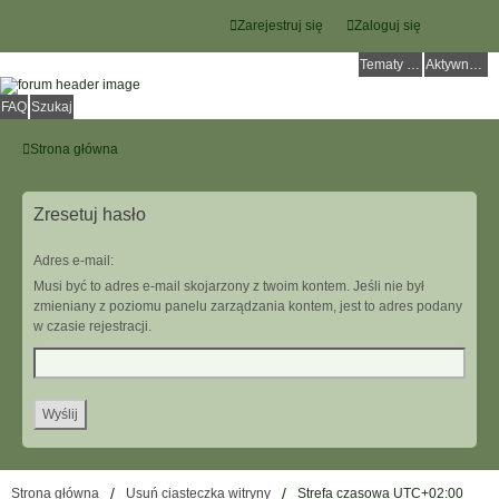
Zarejestruj się
Zaloguj się
Tematy bez odpowiedzi
Aktywne tematy
FAQ
Szukaj
Strona główna
Zresetuj hasło
Adres e-mail:
Musi być to adres e-mail skojarzony z twoim kontem. Jeśli nie był
zmieniany z poziomu panelu zarządzania kontem, jest to adres podany
w czasie rejestracji.
Strona główna
Usuń ciasteczka witryny
Strefa czasowa
UTC+02:00