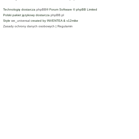
Technologię dostarcza
phpBB
® Forum Software © phpBB Limited
Polski pakiet językowy dostarcza
phpBB.pl
Style
we_universal
created by INVENTEA & v12mike
Zasady ochrony danych osobowych
|
Regulamin