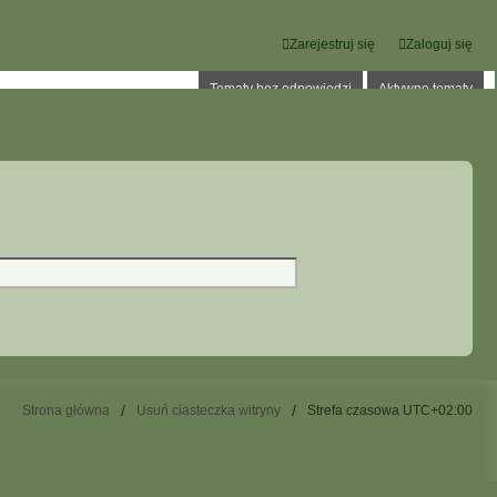
Zarejestruj się
Zaloguj się
Tematy bez odpowiedzi
Aktywne tematy
Strona główna
Usuń ciasteczka witryny
Strefa czasowa
UTC+02:00