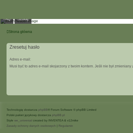
FAQ
Szukaj
Strona główna
Zresetuj hasło
Adres e-mail:
Musi być to adres e-mail skojarzony z twoim kontem. Jeśli nie był zmieniany 
Technologię dostarcza
phpBB
® Forum Software © phpBB Limited
Polski pakiet językowy dostarcza
phpBB.pl
Style
we_universal
created by INVENTEA & v12mike
Zasady ochrony danych osobowych
|
Regulamin