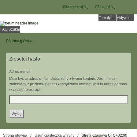
Zarejestruj się
Zaloguj się
Tematy bez odpowiedzi
Aktywne tematy
FAQ
Szukaj
Strona główna
Zresetuj hasło
Adres e-mail:
Musi być to adres e-mail skojarzony z twoim kontem. Jeśli nie był
zmieniany z poziomu panelu zarządzania kontem, jest to adres podany
w czasie rejestracji.
Strona główna
Usuń ciasteczka witryny
Strefa czasowa
UTC+02:00