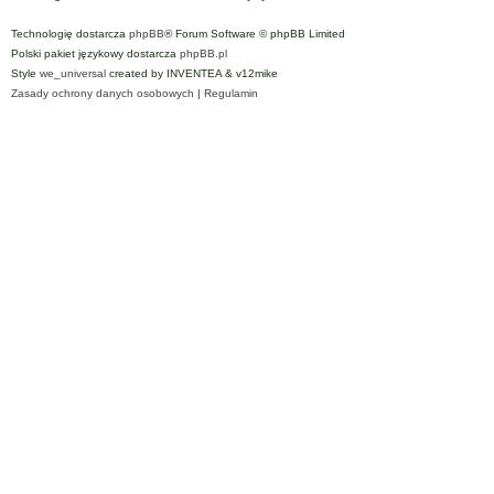
Technologię dostarcza
phpBB
® Forum Software © phpBB Limited
Polski pakiet językowy dostarcza
phpBB.pl
Style
we_universal
created by INVENTEA & v12mike
Zasady ochrony danych osobowych
|
Regulamin