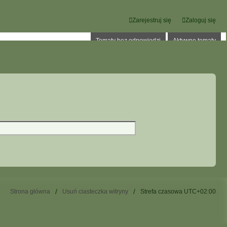
Zarejestruj się
Zaloguj się
Tematy bez odpowiedzi
Aktywne tematy
Strona główna
Usuń ciasteczka witryny
Strefa czasowa
UTC+02:00