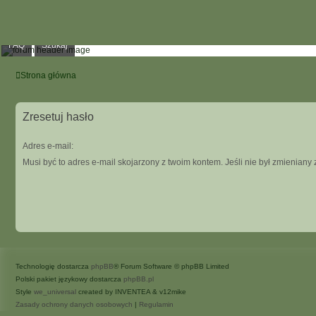
FAQ
Szukaj
Strona główna
Zresetuj hasło
Adres e-mail:
Musi być to adres e-mail skojarzony z twoim kontem. Jeśli nie był zmieniany 
Technologię dostarcza
phpBB
® Forum Software © phpBB Limited
Polski pakiet językowy dostarcza
phpBB.pl
Style
we_universal
created by INVENTEA & v12mike
Zasady ochrony danych osobowych
|
Regulamin