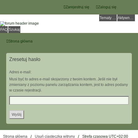
Zarejestruj się
Zaloguj się
Tematy bez odpowiedzi
Aktywne tematy
FAQ
Szukaj
Strona główna
Zresetuj hasło
Adres e-mail:
Musi być to adres e-mail skojarzony z twoim kontem. Jeśli nie był
zmieniany z poziomu panelu zarządzania kontem, jest to adres podany
w czasie rejestracji.
Strona główna
Usuń ciasteczka witryny
Strefa czasowa
UTC+02:00