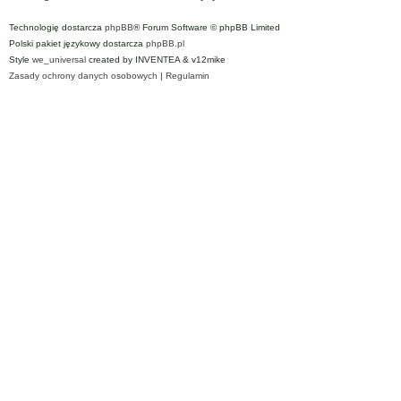
Technologię dostarcza
phpBB
® Forum Software © phpBB Limited
Polski pakiet językowy dostarcza
phpBB.pl
Style
we_universal
created by INVENTEA & v12mike
Zasady ochrony danych osobowych
|
Regulamin