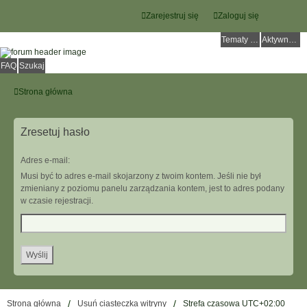
Zarejestruj się
Zaloguj się
Tematy bez odpowiedzi
Aktywne tematy
FAQ
Szukaj
Strona główna
Zresetuj hasło
Adres e-mail:
Musi być to adres e-mail skojarzony z twoim kontem. Jeśli nie był
zmieniany z poziomu panelu zarządzania kontem, jest to adres podany
w czasie rejestracji.
Strona główna
Usuń ciasteczka witryny
Strefa czasowa
UTC+02:00