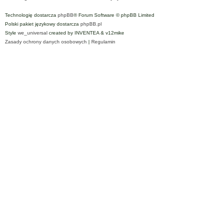
Technologię dostarcza
phpBB
® Forum Software © phpBB Limited
Polski pakiet językowy dostarcza
phpBB.pl
Style
we_universal
created by INVENTEA & v12mike
Zasady ochrony danych osobowych
|
Regulamin