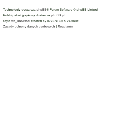
Technologię dostarcza
phpBB
® Forum Software © phpBB Limited
Polski pakiet językowy dostarcza
phpBB.pl
Style
we_universal
created by INVENTEA & v12mike
Zasady ochrony danych osobowych
|
Regulamin