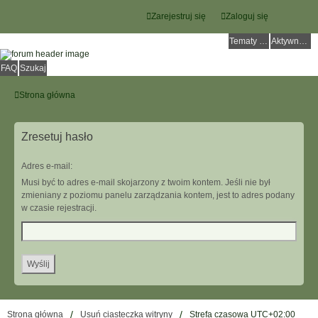
Zarejestruj się
Zaloguj się
Tematy bez odpowiedzi
Aktywne tematy
FAQ
Szukaj
Strona główna
Zresetuj hasło
Adres e-mail:
Musi być to adres e-mail skojarzony z twoim kontem. Jeśli nie był
zmieniany z poziomu panelu zarządzania kontem, jest to adres podany
w czasie rejestracji.
Strona główna
Usuń ciasteczka witryny
Strefa czasowa
UTC+02:00