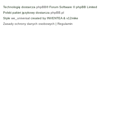
Technologię dostarcza
phpBB
® Forum Software © phpBB Limited
Polski pakiet językowy dostarcza
phpBB.pl
Style
we_universal
created by INVENTEA & v12mike
Zasady ochrony danych osobowych
|
Regulamin