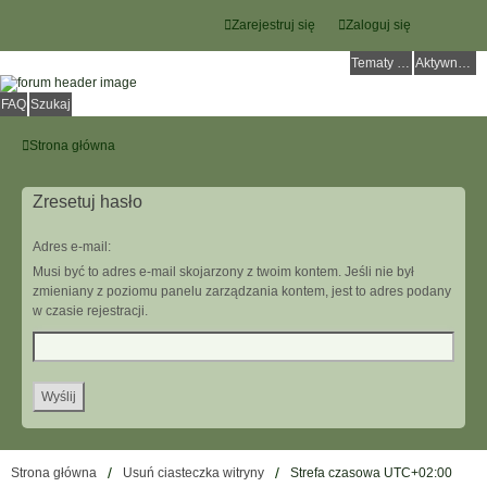
Zarejestruj się
Zaloguj się
Tematy bez odpowiedzi
Aktywne tematy
FAQ
Szukaj
Strona główna
Zresetuj hasło
Adres e-mail:
Musi być to adres e-mail skojarzony z twoim kontem. Jeśli nie był
zmieniany z poziomu panelu zarządzania kontem, jest to adres podany
w czasie rejestracji.
Strona główna
Usuń ciasteczka witryny
Strefa czasowa
UTC+02:00