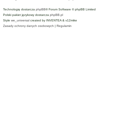
Technologię dostarcza
phpBB
® Forum Software © phpBB Limited
Polski pakiet językowy dostarcza
phpBB.pl
Style
we_universal
created by INVENTEA & v12mike
Zasady ochrony danych osobowych
|
Regulamin