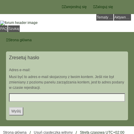
Zarejestruj się
Zaloguj się
Tematy bez odpowiedzi
Aktywne tematy
FAQ
Szukaj
Strona główna
Zresetuj hasło
Adres e-mail:
Musi być to adres e-mail skojarzony z twoim kontem. Jeśli nie był
zmieniany z poziomu panelu zarządzania kontem, jest to adres podany
w czasie rejestracji.
Strona główna
Usuń ciasteczka witryny
Strefa czasowa
UTC+02:00