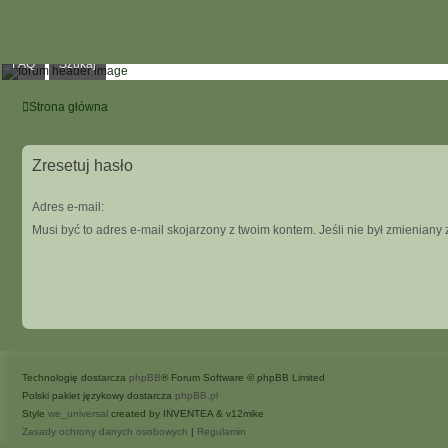
FAQ
Szukaj
Strona główna
Zresetuj hasło
Adres e-mail:
Musi być to adres e-mail skojarzony z twoim kontem. Jeśli nie był zmieniany 
Technologię dostarcza
phpBB
® Forum Software © phpBB Limited
Polski pakiet językowy dostarcza
phpBB.pl
Style
we_universal
created by INVENTEA & v12mike
Zasady ochrony danych osobowych
|
Regulamin