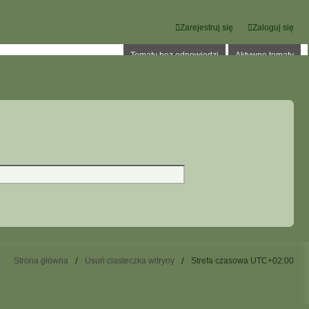
Zarejestruj się
Zaloguj się
Tematy bez odpowiedzi
Aktywne tematy
Strona główna
Usuń ciasteczka witryny
Strefa czasowa
UTC+02:00