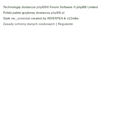
Technologię dostarcza
phpBB
® Forum Software © phpBB Limited
Polski pakiet językowy dostarcza
phpBB.pl
Style
we_universal
created by INVENTEA & v12mike
Zasady ochrony danych osobowych
|
Regulamin