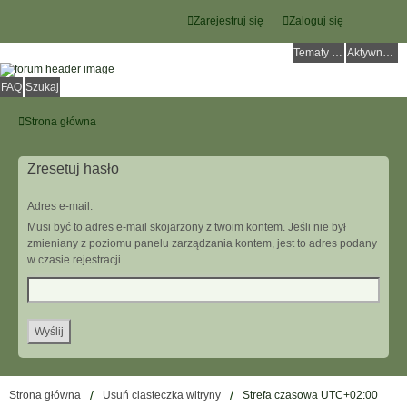
Zarejestruj się
Zaloguj się
Tematy bez odpowiedzi
Aktywne tematy
FAQ
Szukaj
Strona główna
Zresetuj hasło
Adres e-mail:
Musi być to adres e-mail skojarzony z twoim kontem. Jeśli nie był
zmieniany z poziomu panelu zarządzania kontem, jest to adres podany
w czasie rejestracji.
Strona główna
Usuń ciasteczka witryny
Strefa czasowa
UTC+02:00