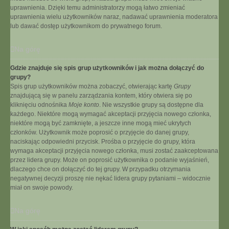
uprawnienia. Dzięki temu administratorzy mogą łatwo zmieniać
uprawnienia wielu użytkowników naraz, nadawać uprawnienia moderatora
lub dawać dostęp użytkownikom do prywatnego forum.
Na górę
Gdzie znajduje się spis grup użytkowników i jak można dołączyć do
grupy?
Spis grup użytkowników można zobaczyć, otwierając kartę
Grupy
znajdującą się w panelu zarządzania kontem, który otwiera się po
kliknięciu odnośnika
Moje konto
. Nie wszystkie grupy są dostępne dla
każdego. Niektóre mogą wymagać akceptacji przyjęcia nowego członka,
niektóre mogą być zamknięte, a jeszcze inne mogą mieć ukrytych
członków. Użytkownik może poprosić o przyjęcie do danej grupy,
naciskając odpowiedni przycisk. Prośba o przyjęcie do grupy, która
wymaga akceptacji przyjęcia nowego członka, musi zostać zaakceptowana
przez lidera grupy. Może on poprosić użytkownika o podanie wyjaśnień,
dlaczego chce on dołączyć do tej grupy. W przypadku otrzymania
negatywnej decyzji proszę nie nękać lidera grupy pytaniami – widocznie
miał on swoje powody.
Na górę