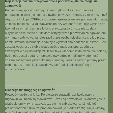
Rejestracja została przeprowadzona poprawnie, ale nie mogę się
zalogować!
Po pierwsze, sprawdź swoją nazwę użytkownika i hasło. Jeśli są
poprawne, to wystąpiła jedna z dwóch przyczyn. Pierwszą z nich może być
włączona funkcja COPPA, a w czasie rejestracji została podana informacja,
że masz mniej niż 13 lat. Wówczas należy wykonać instrukcje wysłane na
twój adres e-mail. Jeśli nie to było przyczyną, być może nie została
aktywowana rejestracja. Niektóre witryny przed pierwszym zalogowaniem
wymagają aktywowania rejestracji przez osobę rejestrującą się lub przez
administratora. Informacja o tym była wyświetlona podczas rejestracji. Jeśli
została wysłana do ciebie wiadomość e-mail, postępuj zgodnie z
zawartymi w niej instrukcjami. Jeżeli taka wiadomość do ciebie nie dotarła,
być może został podany nieprawidłowy adres e-mail lub wiadomość
została zatrzymana przez filtr antyspamowy. Jeśli na pewno podany przez
ciebie adres e-mail jest prawidłowy, spróbuj skontaktować się z
administratorem.
Na górę
Dlaczego nie mogę się zalogować?
Powodów może być kilka. Po pierwsze sprawdź, czy twoja nazwa
użytkownika i hasło są prawidłowe. Jeżeli są prawidłowe, skontaktuj się z
właścicielem witryny i zapytaj, czy cię nie zablokowano. Istnieje też
prawdopodobieństwo, że problem powoduje błędna konfiguracja witryny,
na której znajduje się forum. Skontaktuj się z właścicielem witryny i