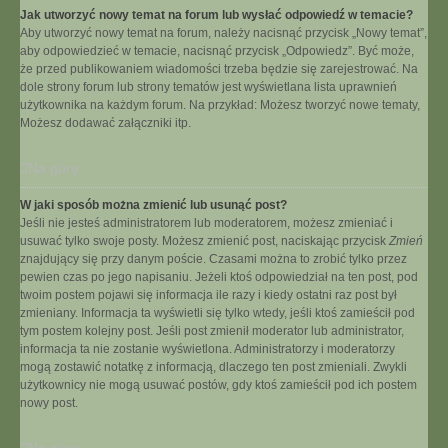
Jak utworzyć nowy temat na forum lub wysłać odpowiedź w temacie?
Aby utworzyć nowy temat na forum, należy nacisnąć przycisk „Nowy temat”,
aby odpowiedzieć w temacie, nacisnąć przycisk „Odpowiedz”. Być może,
że przed publikowaniem wiadomości trzeba będzie się zarejestrować. Na
dole strony forum lub strony tematów jest wyświetlana lista uprawnień
użytkownika na każdym forum. Na przykład: Możesz tworzyć nowe tematy,
Możesz dodawać załączniki itp.
Na górę
W jaki sposób można zmienić lub usunąć post?
Jeśli nie jesteś administratorem lub moderatorem, możesz zmieniać i
usuwać tylko swoje posty. Możesz zmienić post, naciskając przycisk
Zmień
znajdujący się przy danym poście. Czasami można to zrobić tylko przez
pewien czas po jego napisaniu. Jeżeli ktoś odpowiedział na ten post, pod
twoim postem pojawi się informacja ile razy i kiedy ostatni raz post był
zmieniany. Informacja ta wyświetli się tylko wtedy, jeśli ktoś zamieścił pod
tym postem kolejny post. Jeśli post zmienił moderator lub administrator,
informacja ta nie zostanie wyświetlona. Administratorzy i moderatorzy
mogą zostawić notatkę z informacją, dlaczego ten post zmieniali. Zwykli
użytkownicy nie mogą usuwać postów, gdy ktoś zamieścił pod ich postem
nowy post.