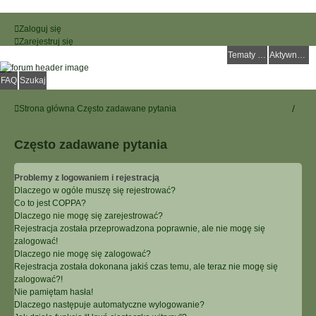
Zaloguj się
Zarejestruj się
Tematy bez odpowiedzi
Aktywne tematy
FAQ
Szukaj
Strona główna
Często zadawane pytania
Często zadawane pytania
Problemy z logowaniem i rejestracją
Dlaczego w ogóle muszę się rejestrować?
Co to jest COPPA?
Dlaczego nie mogę się zarejestrować?
Rejestracja została przeprowadzona poprawnie, ale nie mogę się
zalogować!
Dlaczego nie mogę się zalogować?
Rejestracja została dokonana jakiś czas temu, ale teraz nie mogę się
zalogować?!
Nie pamiętam hasła!
Dlaczego następuje automatyczne wylogowanie?