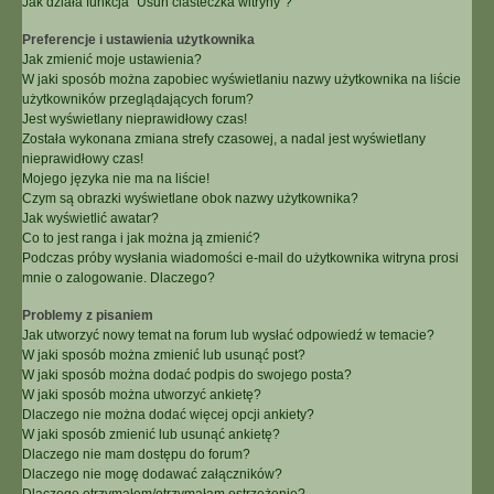
Jak działa funkcja “Usuń ciasteczka witryny”?
Preferencje i ustawienia użytkownika
Jak zmienić moje ustawienia?
W jaki sposób można zapobiec wyświetlaniu nazwy użytkownika na liście
użytkowników przeglądających forum?
Jest wyświetlany nieprawidłowy czas!
Została wykonana zmiana strefy czasowej, a nadal jest wyświetlany
nieprawidłowy czas!
Mojego języka nie ma na liście!
Czym są obrazki wyświetlane obok nazwy użytkownika?
Jak wyświetlić awatar?
Co to jest ranga i jak można ją zmienić?
Podczas próby wysłania wiadomości e-mail do użytkownika witryna prosi
mnie o zalogowanie. Dlaczego?
Problemy z pisaniem
Jak utworzyć nowy temat na forum lub wysłać odpowiedź w temacie?
W jaki sposób można zmienić lub usunąć post?
W jaki sposób można dodać podpis do swojego posta?
W jaki sposób można utworzyć ankietę?
Dlaczego nie można dodać więcej opcji ankiety?
W jaki sposób zmienić lub usunąć ankietę?
Dlaczego nie mam dostępu do forum?
Dlaczego nie mogę dodawać załączników?