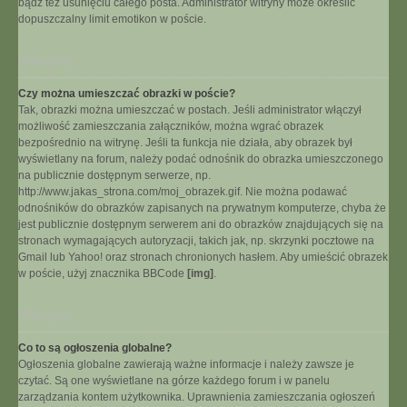
bądź też usunięciu całego posta. Administrator witryny może określić
dopuszczalny limit emotikon w poście.
Na górę
Czy można umieszczać obrazki w poście?
Tak, obrazki można umieszczać w postach. Jeśli administrator włączył
możliwość zamieszczania załączników, można wgrać obrazek
bezpośrednio na witrynę. Jeśli ta funkcja nie działa, aby obrazek był
wyświetlany na forum, należy podać odnośnik do obrazka umieszczonego
na publicznie dostępnym serwerze, np.
http://www.jakas_strona.com/moj_obrazek.gif. Nie można podawać
odnośników do obrazków zapisanych na prywatnym komputerze, chyba że
jest publicznie dostępnym serwerem ani do obrazków znajdujących się na
stronach wymagających autoryzacji, takich jak, np. skrzynki pocztowe na
Gmail lub Yahoo! oraz stronach chronionych hasłem. Aby umieścić obrazek
w poście, użyj znacznika BBCode
[img]
.
Na górę
Co to są ogłoszenia globalne?
Ogłoszenia globalne zawierają ważne informacje i należy zawsze je
czytać. Są one wyświetlane na górze każdego forum i w panelu
zarządzania kontem użytkownika. Uprawnienia zamieszczania ogłoszeń