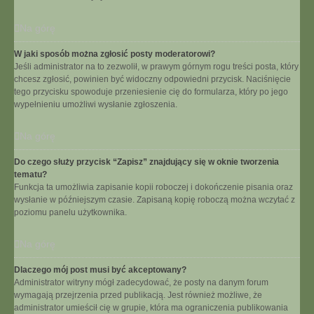
Na górę
W jaki sposób można zgłosić posty moderatorowi?
Jeśli administrator na to zezwolił, w prawym górnym rogu treści posta, który
chcesz zgłosić, powinien być widoczny odpowiedni przycisk. Naciśnięcie
tego przycisku spowoduje przeniesienie cię do formularza, który po jego
wypełnieniu umożliwi wysłanie zgłoszenia.
Na górę
Do czego służy przycisk “Zapisz” znajdujący się w oknie tworzenia
tematu?
Funkcja ta umożliwia zapisanie kopii roboczej i dokończenie pisania oraz
wysłanie w późniejszym czasie. Zapisaną kopię roboczą można wczytać z
poziomu panelu użytkownika.
Na górę
Dlaczego mój post musi być akceptowany?
Administrator witryny mógł zadecydować, że posty na danym forum
wymagają przejrzenia przed publikacją. Jest również możliwe, że
administrator umieścił cię w grupie, która ma ograniczenia publikowania