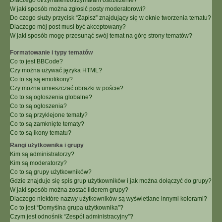
Dlaczego otrzymałem/otrzymałam ostrzeżenie?
W jaki sposób można zgłosić posty moderatorowi?
Do czego służy przycisk “Zapisz” znajdujący się w oknie tworzenia tematu?
Dlaczego mój post musi być akceptowany?
W jaki sposób mogę przesunąć swój temat na górę strony tematów?
Formatowanie i typy tematów
Co to jest BBCode?
Czy można używać języka HTML?
Co to są są emotikony?
Czy można umieszczać obrazki w poście?
Co to są ogłoszenia globalne?
Co to są ogłoszenia?
Co to są przyklejone tematy?
Co to są zamknięte tematy?
Co to są ikony tematu?
Rangi użytkownika i grupy
Kim są administratorzy?
Kim są moderatorzy?
Co to są grupy użytkowników?
Gdzie znajduje się spis grup użytkowników i jak można dołączyć do grupy?
W jaki sposób można zostać liderem grupy?
Dlaczego niektóre nazwy użytkowników są wyświetlane innymi kolorami?
Co to jest “Domyślna grupa użytkownika”?
Czym jest odnośnik “Zespół administracyjny”?