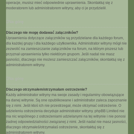
operacje, musisz mieć odpowiednie uprawnienia. Skontaktuj się z
moderatorem lub administratorem witryny, aby ci je przydzielił.
Na górę
Dlaczego nie mogę dodawać załączników?
Uprawnienia dotyczące załączników są przydzielane dla każdego forum,
dla każdej grupy i dla każdego użytkownika. Administrator witryny mógł nie
zezwolić na zamieszczanie załączników na forum, na którym piszesz lub
przyznał uprawnienia tylko niektórym grupom. Jeśli nadal nie masz
jasności, dlaczego nie możesz zamieszczać załączników, skontaktuj się z
administratorem witryny.
Na górę
Dlaczego otrzymałem/otrzymałam ostrzeżenie?
Każdy administrator witryny ma swoje zasady i regulaminy obowiązujące
na danej witrynie. Są one opublikowane i administrator zaleca zapoznanie
się z nimi. Jeśli ktoś ich nie przestrzegał, może otrzymać ostrzeżenie. O
udzieleniu ostrzeżenia decyduje administrator witryny. phpBB Limited nie
ma nic wspólnego z ostrzeżeniami udzielanymi na tej witrynie i nie ponosi
żadnej odpowiedzialności związanej z nimi. Jeśli nadal nie masz jasności,
dlaczego otrzymałeś/otrzymałaś ostrzeżenie, skontaktuj się z
administratorem witryny.