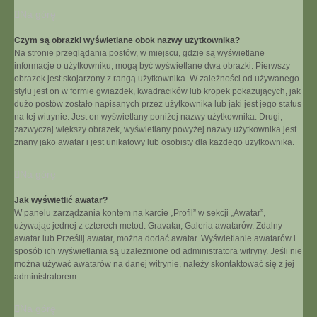
Na górę
Czym są obrazki wyświetlane obok nazwy użytkownika?
Na stronie przeglądania postów, w miejscu, gdzie są wyświetlane
informacje o użytkowniku, mogą być wyświetlane dwa obrazki. Pierwszy
obrazek jest skojarzony z rangą użytkownika. W zależności od używanego
stylu jest on w formie gwiazdek, kwadracików lub kropek pokazujących, jak
dużo postów zostało napisanych przez użytkownika lub jaki jest jego status
na tej witrynie. Jest on wyświetlany poniżej nazwy użytkownika. Drugi,
zazwyczaj większy obrazek, wyświetlany powyżej nazwy użytkownika jest
znany jako awatar i jest unikatowy lub osobisty dla każdego użytkownika.
Na górę
Jak wyświetlić awatar?
W panelu zarządzania kontem na karcie „Profil” w sekcji „Awatar”,
używając jednej z czterech metod: Gravatar, Galeria awatarów, Zdalny
awatar lub Prześlij awatar, można dodać awatar. Wyświetlanie awatarów i
sposób ich wyświetlania są uzależnione od administratora witryny. Jeśli nie
można używać awatarów na danej witrynie, należy skontaktować się z jej
administratorem.
Na górę