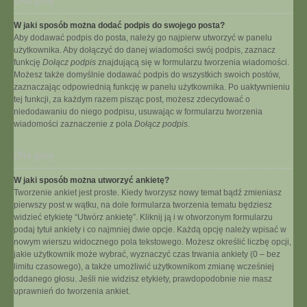
Na górę
W jaki sposób można dodać podpis do swojego posta?
Aby dodawać podpis do posta, należy go najpierw utworzyć w panelu
użytkownika. Aby dołączyć do danej wiadomości swój podpis, zaznacz
funkcję
Dołącz podpis
znajdującą się w formularzu tworzenia wiadomości.
Możesz także domyślnie dodawać podpis do wszystkich swoich postów,
zaznaczając odpowiednią funkcję w panelu użytkownika. Po uaktywnieniu
tej funkcji, za każdym razem pisząc post, możesz zdecydować o
niedodawaniu do niego podpisu, usuwając w formularzu tworzenia
wiadomości zaznaczenie z pola
Dołącz podpis
.
Na górę
W jaki sposób można utworzyć ankietę?
Tworzenie ankiet jest proste. Kiedy tworzysz nowy temat bądź zmieniasz
pierwszy post w wątku, na dole formularza tworzenia tematu będziesz
widzieć etykietę “Utwórz ankietę”. Kliknij ją i w otworzonym formularzu
podaj tytuł ankiety i co najmniej dwie opcje. Każdą opcję należy wpisać w
nowym wierszu widocznego pola tekstowego. Możesz określić liczbę opcji,
jakie użytkownik może wybrać, wyznaczyć czas trwania ankiety (0 – bez
limitu czasowego), a także umożliwić użytkownikom zmianę wcześniej
oddanego głosu. Jeśli nie widzisz etykiety, prawdopodobnie nie masz
uprawnień do tworzenia ankiet.