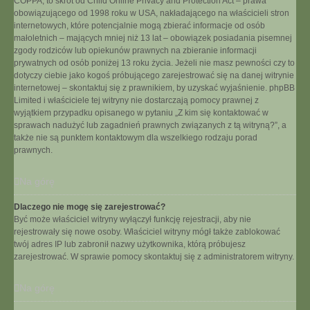
COPPA, to skrót od Child Online Privacy and Protection Act – prawa
obowiązującego od 1998 roku w USA, nakładającego na właścicieli stron
internetowych, które potencjalnie mogą zbierać informacje od osób
małoletnich – mających mniej niż 13 lat – obowiązek posiadania pisemnej
zgody rodziców lub opiekunów prawnych na zbieranie informacji
prywatnych od osób poniżej 13 roku życia. Jeżeli nie masz pewności czy to
dotyczy ciebie jako kogoś próbującego zarejestrować się na danej witrynie
internetowej – skontaktuj się z prawnikiem, by uzyskać wyjaśnienie. phpBB
Limited i właściciele tej witryny nie dostarczają pomocy prawnej z
wyjątkiem przypadku opisanego w pytaniu „Z kim się kontaktować w
sprawach nadużyć lub zagadnień prawnych związanych z tą witryną?”, a
także nie są punktem kontaktowym dla wszelkiego rodzaju porad
prawnych.
Na górę
Dlaczego nie mogę się zarejestrować?
Być może właściciel witryny wyłączył funkcję rejestracji, aby nie
rejestrowały się nowe osoby. Właściciel witryny mógł także zablokować
twój adres IP lub zabronił nazwy użytkownika, którą próbujesz
zarejestrować. W sprawie pomocy skontaktuj się z administratorem witryny.
Na górę