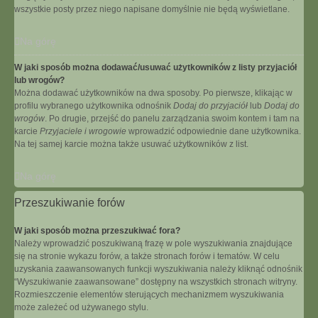
wszystkie posty przez niego napisane domyślnie nie będą wyświetlane.
Na górę
W jaki sposób można dodawać/usuwać użytkowników z listy przyjaciół
lub wrogów?
Można dodawać użytkowników na dwa sposoby. Po pierwsze, klikając w
profilu wybranego użytkownika odnośnik
Dodaj do przyjaciół
lub
Dodaj do
wrogów
. Po drugie, przejść do panelu zarządzania swoim kontem i tam na
karcie
Przyjaciele i wrogowie
wprowadzić odpowiednie dane użytkownika.
Na tej samej karcie można także usuwać użytkowników z list.
Na górę
Przeszukiwanie forów
W jaki sposób można przeszukiwać fora?
Należy wprowadzić poszukiwaną frazę w pole wyszukiwania znajdujące
się na stronie wykazu forów, a także stronach forów i tematów. W celu
uzyskania zaawansowanych funkcji wyszukiwania należy kliknąć odnośnik
“Wyszukiwanie zaawansowane” dostępny na wszystkich stronach witryny.
Rozmieszczenie elementów sterujących mechanizmem wyszukiwania
może zależeć od używanego stylu.