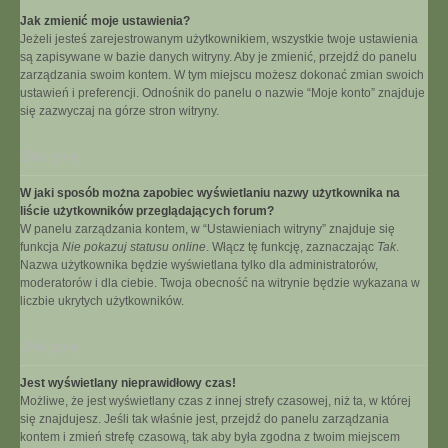
Jak zmienić moje ustawienia?
Jeżeli jesteś zarejestrowanym użytkownikiem, wszystkie twoje ustawienia
są zapisywane w bazie danych witryny. Aby je zmienić, przejdź do panelu
zarządzania swoim kontem. W tym miejscu możesz dokonać zmian swoich
ustawień i preferencji. Odnośnik do panelu o nazwie “Moje konto” znajduje
się zazwyczaj na górze stron witryny.
Na górę
W jaki sposób można zapobiec wyświetlaniu nazwy użytkownika na
liście użytkowników przeglądających forum?
W panelu zarządzania kontem, w “Ustawieniach witryny” znajduje się
funkcja
Nie pokazuj statusu online
. Włącz tę funkcję, zaznaczając
Tak
.
Nazwa użytkownika będzie wyświetlana tylko dla administratorów,
moderatorów i dla ciebie. Twoja obecność na witrynie będzie wykazana w
liczbie ukrytych użytkowników.
Na górę
Jest wyświetlany nieprawidłowy czas!
Możliwe, że jest wyświetlany czas z innej strefy czasowej, niż ta, w której
się znajdujesz. Jeśli tak właśnie jest, przejdź do panelu zarządzania
kontem i zmień strefę czasową, tak aby była zgodna z twoim miejscem