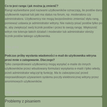
Co to jest ranga i jak można ją zmienić?
Rangi wyświetlane pod nazwami użytkowników oznaczają, ile postów dany
użytkownik napisał lub jaki ma status na forum, np. moderatora czy
administratora. Użytkownicy nie mogą bezpośrednio zmieniać stylu rang,
ponieważ ustawia je administrator witryny. Nie należy pisać postów tylko po
to, aby zwiększyć swój licznik postów i przez to swoją rangę. Większość
witryn nie toleruje takich działań i moderator lub administrator obniży
licznik postów takiego użytkownika.
Na górę
Podczas próby wysłania wiadomości e-mail do użytkownika witryna
prosi mnie o zalogowanie. Dlaczego?
Tylko zarejestrowani użytkownicy mogą wysyłać e-maile do innych
użytkowników przez wbudowany formularz wysyłania e-maili i tylko wtedy,
jeżeli administrator włączył tę funkcję. Ma to zabezpieczać przed
nieprawidłowym używaniem systemu poczty elektronicznej witryny przez
anonimowych użytkowników.
Na górę
Problemy z pisaniem