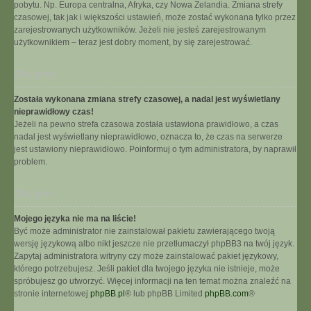
pobytu. Np. Europa centralna, Afryka, czy Nowa Zelandia. Zmiana strefy
czasowej, tak jak i większości ustawień, może zostać wykonana tylko przez
zarejestrowanych użytkowników. Jeżeli nie jesteś zarejestrowanym
użytkownikiem – teraz jest dobry moment, by się zarejestrować.
Na górę
Została wykonana zmiana strefy czasowej, a nadal jest wyświetlany
nieprawidłowy czas!
Jeżeli na pewno strefa czasowa została ustawiona prawidłowo, a czas
nadal jest wyświetlany nieprawidłowo, oznacza to, że czas na serwerze
jest ustawiony nieprawidłowo. Poinformuj o tym administratora, by naprawił
problem.
Na górę
Mojego języka nie ma na liście!
Być może administrator nie zainstalował pakietu zawierającego twoją
wersję językową albo nikt jeszcze nie przetłumaczył phpBB3 na twój język.
Zapytaj administratora witryny czy może zainstalować pakiet językowy,
którego potrzebujesz. Jeśli pakiet dla twojego języka nie istnieje, może
spróbujesz go utworzyć. Więcej informacji na ten temat można znaleźć na
stronie internetowej
phpBB.pl
® lub phpBB Limited
phpBB.com
®