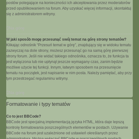
postów polegające na konieczności ich akceptowania przez moderatorów
przed opublikowaniem na forum. Aby uzyskać więcej informacji, skontaktuj
się z administratorem witryny.
Na górę
W jaki sposób mogę przesunąć swój temat na górę strony tematów?
Klikając odnośnik “Przesuń temat w górę”, znajdujący się w widoku tematu
zazwyczaj na dole strony, możesz przesunąć go na samą górę pierwszej
strony forum. Jeśli nie widać takiego odnośnika, oznacza to, że funkcja ta
jest wyłączona lub nie upłynął jeszcze wymagany czas, zanim będzie
możliwe użycie tej funkcji. Innym, łatwym sposobem na przesunięcie
tematu na początek, jest napisanie w nim posta. Należy pamiętać, aby przy
tym przestrzegać regulaminu witryny.
Na górę
Formatowanie i typy tematów
Co to jest BBCode?
BBCode jest specjalną implementacją języka HTML, która daje lepszą
kontrolę formatowania poszczególnych elementów w postach. Używanie
BBCode na forum jest uzależnione od ustawień określanych przez
administratora. Można wyłączyć BBCode w poszczególnych postach,