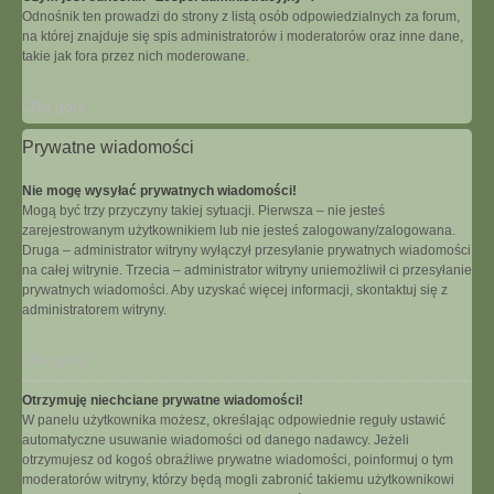
Odnośnik ten prowadzi do strony z listą osób odpowiedzialnych za forum,
na której znajduje się spis administratorów i moderatorów oraz inne dane,
takie jak fora przez nich moderowane.
Na górę
Prywatne wiadomości
Nie mogę wysyłać prywatnych wiadomości!
Mogą być trzy przyczyny takiej sytuacji. Pierwsza – nie jesteś
zarejestrowanym użytkownikiem lub nie jesteś zalogowany/zalogowana.
Druga – administrator witryny wyłączył przesyłanie prywatnych wiadomości
na całej witrynie. Trzecia – administrator witryny uniemożliwił ci przesyłanie
prywatnych wiadomości. Aby uzyskać więcej informacji, skontaktuj się z
administratorem witryny.
Na górę
Otrzymuję niechciane prywatne wiadomości!
W panelu użytkownika możesz, określając odpowiednie reguły ustawić
automatyczne usuwanie wiadomości od danego nadawcy. Jeżeli
otrzymujesz od kogoś obraźliwe prywatne wiadomości, poinformuj o tym
moderatorów witryny, którzy będą mogli zabronić takiemu użytkownikowi