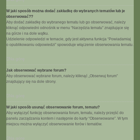
W jaki sposób można dodać zakładkę do wybranych tematów lub je
obserwować??
Aby dodać zakładkę do wybranego tematu lub go obserwować, należy
kliknąć odpowiedni odnośnik w menu “Narzędzia tematu” znajdujące się
na górze i na dole wątku.
Udzielenie odpowiedzi w temacie, gdy jest aktywna funkcja “Powiadamiaj
o opublikowaniu odpowiedzi” spowoduje włączenie obserwowania tematu.
Na górę
Jak obserwować wybrane forum?
Aby obserwować wybrane forum, należy kliknąć „Obserwuj forum”
znajdujący się na dole strony.
Na górę
W jaki sposób usunąć obserwowanie forum, tematu?
Aby wyłączyć funkcję obserwowania forum, tematu, należy przejść do
panelu zarządzania kontem i następnie do karty “Obserwowane”. W tym
miejscu można wyłączyć obserwowanie forów i tematów.
Na górę