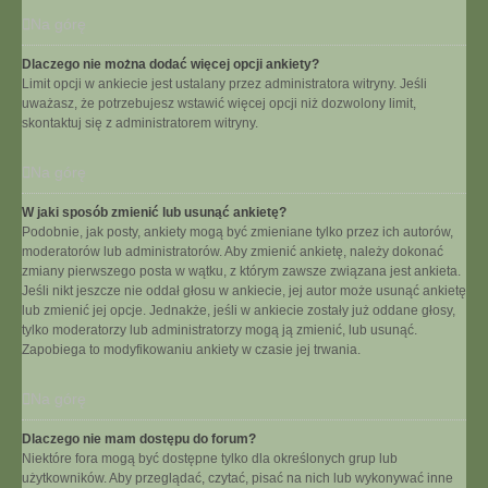
Na górę
Dlaczego nie można dodać więcej opcji ankiety?
Limit opcji w ankiecie jest ustalany przez administratora witryny. Jeśli
uważasz, że potrzebujesz wstawić więcej opcji niż dozwolony limit,
skontaktuj się z administratorem witryny.
Na górę
W jaki sposób zmienić lub usunąć ankietę?
Podobnie, jak posty, ankiety mogą być zmieniane tylko przez ich autorów,
moderatorów lub administratorów. Aby zmienić ankietę, należy dokonać
zmiany pierwszego posta w wątku, z którym zawsze związana jest ankieta.
Jeśli nikt jeszcze nie oddał głosu w ankiecie, jej autor może usunąć ankietę
lub zmienić jej opcje. Jednakże, jeśli w ankiecie zostały już oddane głosy,
tylko moderatorzy lub administratorzy mogą ją zmienić, lub usunąć.
Zapobiega to modyfikowaniu ankiety w czasie jej trwania.
Na górę
Dlaczego nie mam dostępu do forum?
Niektóre fora mogą być dostępne tylko dla określonych grup lub
użytkowników. Aby przeglądać, czytać, pisać na nich lub wykonywać inne