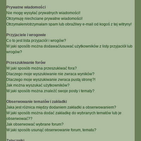
Prywatne wiadomości
Nie mogę wysyłać prywatnych wiadomości!
Otrzymuję niechciane prywatne wiadomości!
Otrzymałem/otrzymałam spam lub obraźliwy e-mail od kogoś z tej witryny!
Przyjaciele i wrogowie
Co to jest lista przyjaciół i wrogów?
W jaki sposób można dodawać/usuwać użytkowników z listy przyjaciół lub
wrogów?
Przeszukiwanie forów
W jaki sposób można przeszukiwać fora?
Dlaczego moje wyszukiwanie nie zwraca wyników?
Dlaczego moje wyszukiwanie zwraca pustą stronę?!
Jak można wyszukać użytkowników?
W jaki sposób można znaleźć swoje posty i tematy?
Obserwowanie tematów i zakładki
Jaka jest różnica między dodaniem zakładki a obserwowaniem?
W jaki sposób można dodać zakładkę do wybranych tematów lub je
obserwować??
Jak obserwować wybrane forum?
W jaki sposób usunąć obserwowanie forum, tematu?
Załączniki