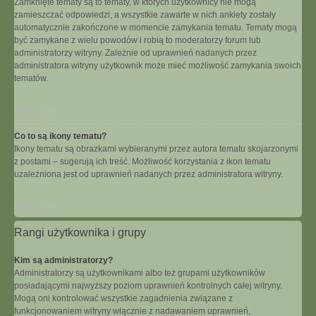
Zamknięte tematy są to tematy, w których użytkownicy nie mogą
zamieszczać odpowiedzi, a wszystkie zawarte w nich ankiety zostały
automatycznie zakończone w momencie zamykania tematu. Tematy mogą
być zamykane z wielu powodów i robią to moderatorzy forum lub
administratorzy witryny. Zależnie od uprawnień nadanych przez
administratora witryny użytkownik może mieć możliwość zamykania swoich
tematów.
Na górę
Co to są ikony tematu?
Ikony tematu są obrazkami wybieranymi przez autora tematu skojarzonymi
z postami – sugerują ich treść. Możliwość korzystania z ikon tematu
uzależniona jest od uprawnień nadanych przez administratora witryny.
Na górę
Rangi użytkownika i grupy
Kim są administratorzy?
Administratorzy są użytkownikami albo też grupami użytkowników
posiadającymi najwyższy poziom uprawnień kontrolnych całej witryny.
Mogą oni kontrolować wszystkie zagadnienia związane z
funkcjonowaniem witryny włącznie z nadawaniem uprawnień,