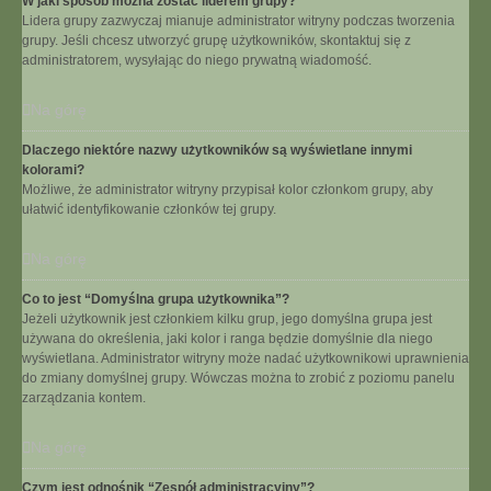
W jaki sposób można zostać liderem grupy?
Lidera grupy zazwyczaj mianuje administrator witryny podczas tworzenia
grupy. Jeśli chcesz utworzyć grupę użytkowników, skontaktuj się z
administratorem, wysyłając do niego prywatną wiadomość.
Na górę
Dlaczego niektóre nazwy użytkowników są wyświetlane innymi
kolorami?
Możliwe, że administrator witryny przypisał kolor członkom grupy, aby
ułatwić identyfikowanie członków tej grupy.
Na górę
Co to jest “Domyślna grupa użytkownika”?
Jeżeli użytkownik jest członkiem kilku grup, jego domyślna grupa jest
używana do określenia, jaki kolor i ranga będzie domyślnie dla niego
wyświetlana. Administrator witryny może nadać użytkownikowi uprawnienia
do zmiany domyślnej grupy. Wówczas można to zrobić z poziomu panelu
zarządzania kontem.
Na górę
Czym jest odnośnik “Zespół administracyjny”?