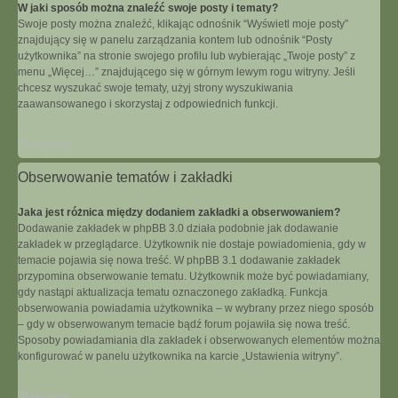
W jaki sposób można znaleźć swoje posty i tematy?
Swoje posty można znaleźć, klikając odnośnik “Wyświetl moje posty”
znajdujący się w panelu zarządzania kontem lub odnośnik “Posty
użytkownika” na stronie swojego profilu lub wybierając „Twoje posty” z
menu „Więcej…” znajdującego się w górnym lewym rogu witryny. Jeśli
chcesz wyszukać swoje tematy, użyj strony wyszukiwania
zaawansowanego i skorzystaj z odpowiednich funkcji.
Na górę
Obserwowanie tematów i zakładki
Jaka jest różnica między dodaniem zakładki a obserwowaniem?
Dodawanie zakładek w phpBB 3.0 działa podobnie jak dodawanie
zakładek w przeglądarce. Użytkownik nie dostaje powiadomienia, gdy w
temacie pojawia się nowa treść. W phpBB 3.1 dodawanie zakładek
przypomina obserwowanie tematu. Użytkownik może być powiadamiany,
gdy nastąpi aktualizacja tematu oznaczonego zakładką. Funkcja
obserwowania powiadamia użytkownika – w wybrany przez niego sposób
– gdy w obserwowanym temacie bądź forum pojawiła się nowa treść.
Sposoby powiadamiania dla zakładek i obserwowanych elementów można
konfigurować w panelu użytkownika na karcie „Ustawienia witryny”.
Na górę