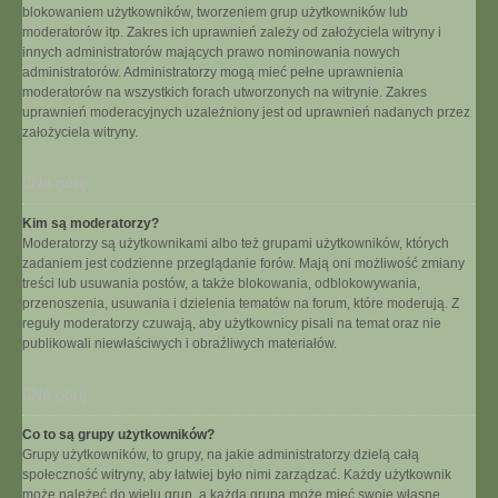
blokowaniem użytkowników, tworzeniem grup użytkowników lub
moderatorów itp. Zakres ich uprawnień zależy od założyciela witryny i
innych administratorów mających prawo nominowania nowych
administratorów. Administratorzy mogą mieć pełne uprawnienia
moderatorów na wszystkich forach utworzonych na witrynie. Zakres
uprawnień moderacyjnych uzależniony jest od uprawnień nadanych przez
założyciela witryny.
Na górę
Kim są moderatorzy?
Moderatorzy są użytkownikami albo też grupami użytkowników, których
zadaniem jest codzienne przeglądanie forów. Mają oni możliwość zmiany
treści lub usuwania postów, a także blokowania, odblokowywania,
przenoszenia, usuwania i dzielenia tematów na forum, które moderują. Z
reguły moderatorzy czuwają, aby użytkownicy pisali na temat oraz nie
publikowali niewłaściwych i obraźliwych materiałów.
Na górę
Co to są grupy użytkowników?
Grupy użytkowników, to grupy, na jakie administratorzy dzielą całą
społeczność witryny, aby łatwiej było nimi zarządzać. Każdy użytkownik
może należeć do wielu grup, a każda grupa może mieć swoje własne