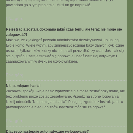
powiadom go o tym problemie. Musi on go naprawić.
Na górę
Rejestracja została dokonana jakiś czas temu, ale teraz nie mogę się
zalogować?!
Możliwe, że z jakiegoś powodu administrator dezaktywował lub usunął
twoje konto. Wiele witryn, aby zmniejszyć rozmiar bazy danych, cyklicznie
usuwa użytkowników, którzy nic nie pisali przez dłuższy czas. Jeśli tak się
stało, spróbuj zarejestrować się ponownie i bądź bardziej aktywnym i
zaangażowanym w dyskusje użytkownikiem.
Na górę
Nie pamiętam hasła!
Zachowaj spokój! Twoje hasło wprawdzie nie może zostać odzyskane, ale
bez problemu może zostać zresetowane. Przejdź na stronę logowania i
kliknij odnośnik “Nie pamiętam hasła”. Postępuj zgodnie z instrukcjami, a
prawdopodobnie niedługo znów będziesz móc się zalogować.
Na górę
Dlaczego następuje automatyczne wylogowanie?