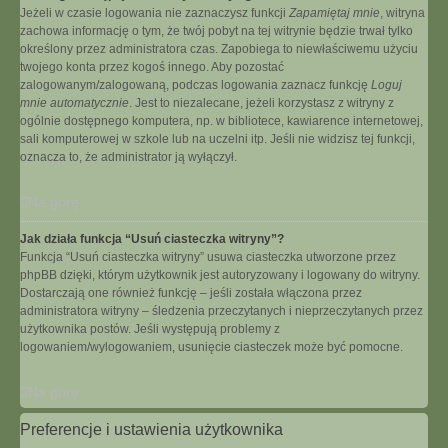
Jeżeli w czasie logowania nie zaznaczysz funkcji
Zapamiętaj mnie
, witryna
zachowa informację o tym, że twój pobyt na tej witrynie będzie trwał tylko
określony przez administratora czas. Zapobiega to niewłaściwemu użyciu
twojego konta przez kogoś innego. Aby pozostać
zalogowanym/zalogowaną, podczas logowania zaznacz funkcję
Loguj
mnie automatycznie
. Jest to niezalecane, jeżeli korzystasz z witryny z
ogólnie dostępnego komputera, np. w bibliotece, kawiarence internetowej,
sali komputerowej w szkole lub na uczelni itp. Jeśli nie widzisz tej funkcji,
oznacza to, że administrator ją wyłączył.
Na górę
Jak działa funkcja “Usuń ciasteczka witryny”?
Funkcja “Usuń ciasteczka witryny” usuwa ciasteczka utworzone przez
phpBB dzięki, którym użytkownik jest autoryzowany i logowany do witryny.
Dostarczają one również funkcję – jeśli została włączona przez
administratora witryny – śledzenia przeczytanych i nieprzeczytanych przez
użytkownika postów. Jeśli występują problemy z
logowaniem/wylogowaniem, usunięcie ciasteczek może być pomocne.
Na górę
Preferencje i ustawienia użytkownika