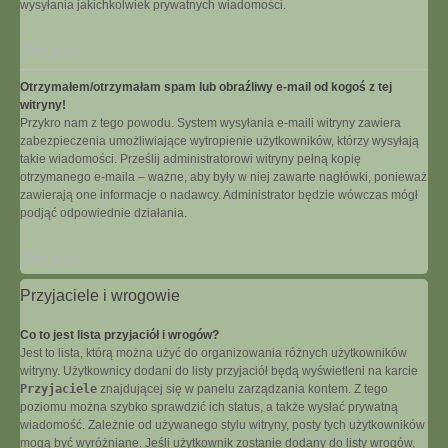
wysyłania jakichkolwiek prywatnych wiadomości.
Na górę
Otrzymałem/otrzymałam spam lub obraźliwy e-mail od kogoś z tej
witryny!
Przykro nam z tego powodu. System wysyłania e-maili witryny zawiera
zabezpieczenia umożliwiające wytropienie użytkowników, którzy wysyłają
takie wiadomości. Prześlij administratorowi witryny pełną kopię
otrzymanego e-maila – ważne, aby były w niej zawarte nagłówki, ponieważ
zawierają one informacje o nadawcy. Administrator będzie wówczas mógł
podjąć odpowiednie działania.
Na górę
Przyjaciele i wrogowie
Co to jest lista przyjaciół i wrogów?
Jest to lista, którą można użyć do organizowania różnych użytkowników
witryny. Użytkownicy dodani do listy przyjaciół będą wyświetleni na karcie
Przyjaciele
znajdującej się w panelu zarządzania kontem. Z tego
poziomu można szybko sprawdzić ich status, a także wysłać prywatną
wiadomość. Zależnie od używanego stylu witryny, posty tych użytkowników
mogą być wyróżniane. Jeśli użytkownik zostanie dodany do listy wrogów,