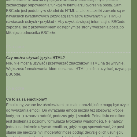
zaznaczając odpowiednią funkcję w formularzu tworzenia posta. Sam
BBCode jest podobny w składni do HTML-a, ale znaczniki zawarte są w
nawiasach kwadratowych [przykład] zamiast w używanych w HTML-u
nawiasach ostrych <przykład>. Aby uzyskać więcej informacji o BBCode,
zapoznaj się z przewodnikiem dostępnym ze strony tworzenia posta po
kliknięciu odnośnika
BBCode
.
Na górę
Czy można używać języka HTML?
Nie. Nie można używać i przetwarzać znaczników HTML na tej witrynie.
Większość formatowania, które dostarcza HTML, można uzyskać, używając
BBCode.
Na górę
Co to są są emotikony?
Emotikony, zwane też uśmieszkami, to małe obrazki, które mogą być użyte
do wyrażania emocji. Do wyrażania emocji można też stosować krótkie
kody, np. :) oznacza radość, podczas gdy :( smutek. Pełna lista emotikon
jest dostępna z poziomu formularza tworzenia wiadomości. Nie należy
jednak nadmiernie używać emotikon, gdyż mogą spowodować, że post
stanie się nieczytelny i moderator może podjąć decyzję o ich usunięciu