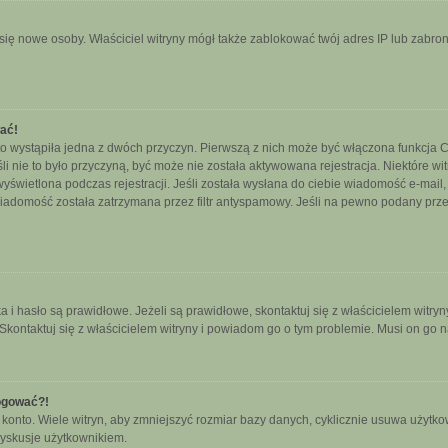
ały się nowe osoby. Właściciel witryny mógł także zablokować twój adres IP lub zab
wać!
o wystąpiła jedna z dwóch przyczyn. Pierwszą z nich może być włączona funkcja CO
śli nie to było przyczyną, być może nie została aktywowana rejestracja. Niektóre
 wyświetlona podczas rejestracji. Jeśli została wysłana do ciebie wiadomość e-mail
wiadomość została zatrzymana przez filtr antyspamowy. Jeśli na pewno podany przez
hasło są prawidłowe. Jeżeli są prawidłowe, skontaktuj się z właścicielem witryny
 Skontaktuj się z właścicielem witryny i powiadom go o tym problemie. Musi on go 
logować?!
nto. Wiele witryn, aby zmniejszyć rozmiar bazy danych, cyklicznie usuwa użytkownikó
yskusje użytkownikiem.