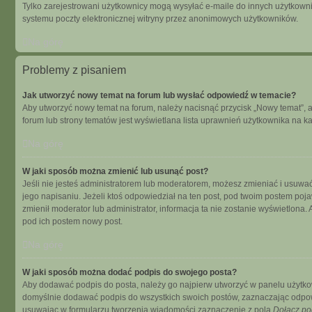
Tylko zarejestrowani użytkownicy mogą wysyłać e-maile do innych użytkowni
systemu poczty elektronicznej witryny przez anonimowych użytkowników.
Na górę
Problemy z pisaniem
Jak utworzyć nowy temat na forum lub wysłać odpowiedź w temacie?
Aby utworzyć nowy temat na forum, należy nacisnąć przycisk „Nowy temat”, 
forum lub strony tematów jest wyświetlana lista uprawnień użytkownika na 
Na górę
W jaki sposób można zmienić lub usunąć post?
Jeśli nie jesteś administratorem lub moderatorem, możesz zmieniać i usuwać
jego napisaniu. Jeżeli ktoś odpowiedział na ten post, pod twoim postem pojawi s
zmienił moderator lub administrator, informacja ta nie zostanie wyświetlona
pod ich postem nowy post.
Na górę
W jaki sposób można dodać podpis do swojego posta?
Aby dodawać podpis do posta, należy go najpierw utworzyć w panelu użytko
domyślnie dodawać podpis do wszystkich swoich postów, zaznaczając odpowi
usuwając w formularzu tworzenia wiadomości zaznaczenie z pola
Dołącz po