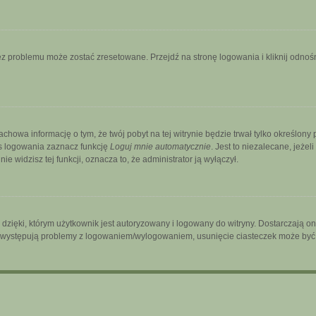
 problemu może zostać zresetowane. Przejdź na stronę logowania i kliknij odnośni
zachowa informację o tym, że twój pobyt na tej witrynie będzie trwał tylko określo
s logowania zaznacz funkcję
Loguj mnie automatycznie
. Jest to niezalecane, jeżel
ie widzisz tej funkcji, oznacza to, że administrator ją wyłączył.
ięki, którym użytkownik jest autoryzowany i logowany do witryny. Dostarczają one 
śli występują problemy z logowaniem/wylogowaniem, usunięcie ciasteczek może by