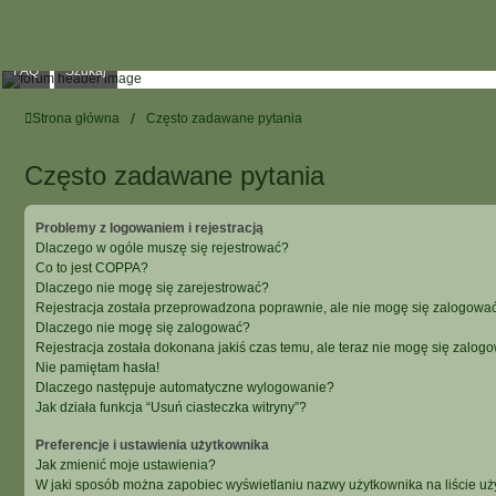
FAQ
Szukaj
Strona główna
Często zadawane pytania
Często zadawane pytania
Problemy z logowaniem i rejestracją
Dlaczego w ogóle muszę się rejestrować?
Co to jest COPPA?
Dlaczego nie mogę się zarejestrować?
Rejestracja została przeprowadzona poprawnie, ale nie mogę się zalogować
Dlaczego nie mogę się zalogować?
Rejestracja została dokonana jakiś czas temu, ale teraz nie mogę się zalog
Nie pamiętam hasła!
Dlaczego następuje automatyczne wylogowanie?
Jak działa funkcja “Usuń ciasteczka witryny”?
Preferencje i ustawienia użytkownika
Jak zmienić moje ustawienia?
W jaki sposób można zapobiec wyświetlaniu nazwy użytkownika na liście u