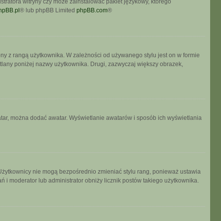
stratora witryny czy może zainstalować pakiet językowy, którego
hpBB.pl
® lub phpBB Limited
phpBB.com
®
ony z rangą użytkownika. W zależności od używanego stylu jest on w formie
etlany poniżej nazwy użytkownika. Drugi, zazwyczaj większy obrazek,
watar, można dodać awatar. Wyświetlanie awatarów i sposób ich wyświetlania
 Użytkownicy nie mogą bezpośrednio zmieniać stylu rang, ponieważ ustawia
łań i moderator lub administrator obniży licznik postów takiego użytkownika.