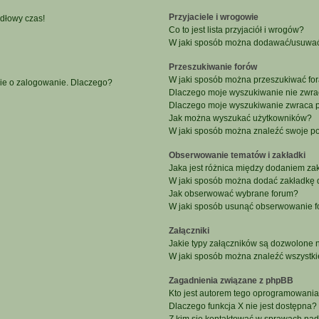
Przyjaciele i wrogowie
idłowy czas!
Co to jest lista przyjaciół i wrogów?
W jaki sposób można dodawać/usuwać u
Przeszukiwanie forów
W jaki sposób można przeszukiwać fo
nie o zalogowanie. Dlaczego?
Dlaczego moje wyszukiwanie nie zwr
Dlaczego moje wyszukiwanie zwraca p
Jak można wyszukać użytkowników?
W jaki sposób można znaleźć swoje po
Obserwowanie tematów i zakładki
Jaka jest różnica między dodaniem z
W jaki sposób można dodać zakładkę 
Jak obserwować wybrane forum?
W jaki sposób usunąć obserwowanie f
Załączniki
Jakie typy załączników są dozwolone na
W jaki sposób można znaleźć wszystki
Zagadnienia związane z phpBB
Kto jest autorem tego oprogramowani
Dlaczego funkcja X nie jest dostępna?