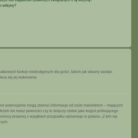
użyć lub zagadnień prawnych związanych z tą witryną?
m witryny?
datkowych funkcji niedostępnych dla gości, takich jak własny awatar,
leca się jej wykonanie.
tóre potencjalnie mogą zbierać informacje od osób małoletnich – mających
Jeżeli nie masz pewności czy to dotyczy ciebie jako kogoś próbującego
ją pomocy prawnej z wyjątkiem przypadku opisanego w pytaniu „Z kim się
nych.