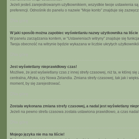
Jeżeli jesteś zarejestrowanym użytkownikiem, wszystkie twoje ustawienia s
preferencji. Odnośnik do panelu o nazwie “Moje konto” znajduje się zazwycza
Na górę
W jaki sposób można zapobiec wyświetlaniu nazwy użytkownika na liści
W panelu zarządzania kontem, w “Ustawieniach witryny” znajduje się funkcj
Twoja obecność na witrynie będzie wykazana w liczbie ukrytych użytkownikó
Na górę
Jest wyświetlany nieprawidłowy czas!
Możliwe, że jest wyświetlany czas z innej strefy czasowej, niż ta, w której 
centralna, Afryka, czy Nowa Zelandia. Zmiana strefy czasowej, tak jak i wię
moment, by się zarejestrować.
Na górę
Została wykonana zmiana strefy czasowej, a nadal jest wyświetlany niep
Jeżeli na pewno strefa czasowa została ustawiona prawidłowo, a czas nadal 
Na górę
Mojego języka nie ma na liście!