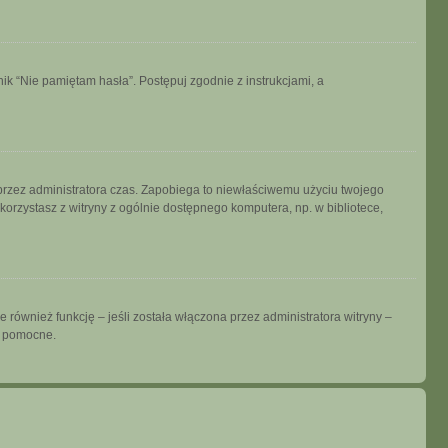
k “Nie pamiętam hasła”. Postępuj zgodnie z instrukcjami, a
ny przez administratora czas. Zapobiega to niewłaściwemu użyciu twojego
i korzystasz z witryny z ogólnie dostępnego komputera, np. w bibliotece,
również funkcję – jeśli została włączona przez administratora witryny –
ć pomocne.