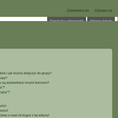
Zarejestruj się
Zaloguj się
Tematy bez odpowiedzi
Aktywne tematy
ików i jak można dołączyć do grupy?
rupy?
 są wyświetlane innymi kolorami?
ka”?
cyjny”?
ści!
mości!
iwy e-mail od kogoś z tej witryny!