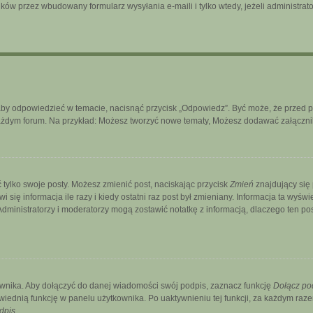
ków przez wbudowany formularz wysyłania e-maili i tylko wtedy, jeżeli administra
aby odpowiedzieć w temacie, nacisnąć przycisk „Odpowiedz”. Być może, że przed 
każdym forum. Na przykład: Możesz tworzyć nowe tematy, Możesz dodawać załączniki
 tylko swoje posty. Możesz zmienić post, naciskając przycisk
Zmień
znajdujący się
ię informacja ile razy i kiedy ostatni raz post był zmieniany. Informacja ta wyświetl
. Administratorzy i moderatorzy mogą zostawić notatkę z informacją, dlaczego ten p
wnika. Aby dołączyć do danej wiadomości swój podpis, zaznacz funkcję
Dołącz po
ednią funkcję w panelu użytkownika. Po uaktywnieniu tej funkcji, za każdym ra
dpis
.