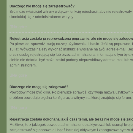
Dlaczego nie mogę się zarejestrować?
Być może właściciel witryny wyłączył funkcję rejestracji, aby nie rejestrow
skontaktuj się z administratorem witryny.
Na górę
Rejestracja została przeprowadzona poprawnie, ale nie mogę się zalogo
Po pierwsze, sprawdź swoją nazwę użytkownika i hasło. Jeśli są poprawne, t
13 lat. Wówczas należy wykonać instrukcje wysłane na twój adres e-mail. Je
przez osobę rejestrującą się lub przez administratora. Informacja o tym była
ciebie nie dotarła, być może został podany nieprawidłowy adres e-mail lub 
administratorem.
Na górę
Dlaczego nie mogę się zalogować?
Powodów może być kilka. Po pierwsze sprawdź, czy twoja nazwa użytkownika i 
problem powoduje błędna konfiguracja witryny, na której znajduje się forum.
Na górę
Rejestracja została dokonana jakiś czas temu, ale teraz nie mogę się za
Możliwe, że z jakiegoś powodu administrator dezaktywował lub usunął twoje ko
zarejestrować się ponownie i bądź bardziej aktywnym i zaangażowanym w d