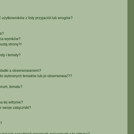
żytkowników z listy przyjaciół lub wrogów?
ra?
aca wyników?
ustą stronę?!
sty i tematy?
akładki a obserwowaniem?
do wybranych tematów lub je obserwować??
orum, tematu?
 tej witrynie?
e swoje załączniki?
a?