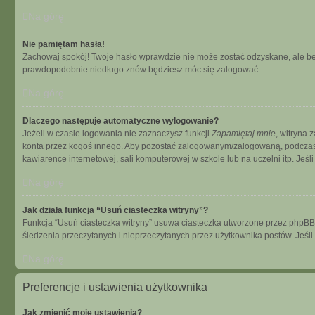
Na górę
Nie pamiętam hasła!
Zachowaj spokój! Twoje hasło wprawdzie nie może zostać odzyskane, ale bez
prawdopodobnie niedługo znów będziesz móc się zalogować.
Na górę
Dlaczego następuje automatyczne wylogowanie?
Jeżeli w czasie logowania nie zaznaczysz funkcji
Zapamiętaj mnie
, witryna 
konta przez kogoś innego. Aby pozostać zalogowanym/zalogowaną, podcza
kawiarence internetowej, sali komputerowej w szkole lub na uczelni itp. Jeśli n
Na górę
Jak działa funkcja “Usuń ciasteczka witryny”?
Funkcja “Usuń ciasteczka witryny” usuwa ciasteczka utworzone przez phpBB dz
śledzenia przeczytanych i nieprzeczytanych przez użytkownika postów. Je
Na górę
Preferencje i ustawienia użytkownika
Jak zmienić moje ustawienia?