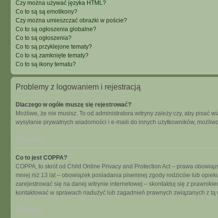
Czy można używać języka HTML?
Co to są są emotikony?
Czy można umieszczać obrazki w poście?
Co to są ogłoszenia globalne?
Co to są ogłoszenia?
Co to są przyklejone tematy?
Co to są zamknięte tematy?
Co to są ikony tematu?
Problemy z logowaniem i rejestracją
Dlaczego w ogóle muszę się rejestrować?
Możliwe, że nie musisz. To od administratora witryny zależy czy, aby pisać w
wysyłanie prywatnych wiadomości i e-maili do innych użytkowników, możliwość
Na górę
Co to jest COPPA?
COPPA, to skrót od Child Online Privacy and Protection Act – prawa obowiąz
mniej niż 13 lat – obowiązek posiadania pisemnej zgody rodziców lub opieku
zarejestrować się na danej witrynie internetowej – skontaktuj się z prawnik
kontaktować w sprawach nadużyć lub zagadnień prawnych związanych z tą w
Na górę