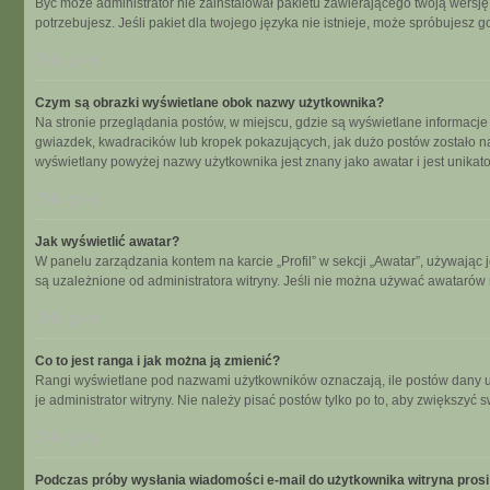
Być może administrator nie zainstalował pakietu zawierającego twoją wersję 
potrzebujesz. Jeśli pakiet dla twojego języka nie istnieje, może spróbujesz 
Na górę
Czym są obrazki wyświetlane obok nazwy użytkownika?
Na stronie przeglądania postów, w miejscu, gdzie są wyświetlane informacje
gwiazdek, kwadracików lub kropek pokazujących, jak dużo postów zostało napi
wyświetlany powyżej nazwy użytkownika jest znany jako awatar i jest unikat
Na górę
Jak wyświetlić awatar?
W panelu zarządzania kontem na karcie „Profil” w sekcji „Awatar”, używając 
są uzależnione od administratora witryny. Jeśli nie można używać awatarów n
Na górę
Co to jest ranga i jak można ją zmienić?
Rangi wyświetlane pod nazwami użytkowników oznaczają, ile postów dany uży
je administrator witryny. Nie należy pisać postów tylko po to, aby zwiększyć s
Na górę
Podczas próby wysłania wiadomości e-mail do użytkownika witryna prosi