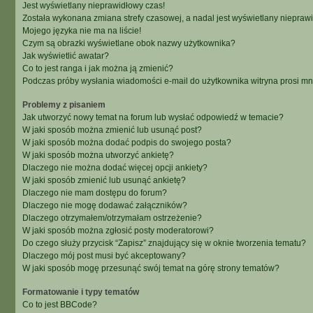
Jest wyświetlany nieprawidłowy czas!
Została wykonana zmiana strefy czasowej, a nadal jest wyświetlany niepraw
Mojego języka nie ma na liście!
Czym są obrazki wyświetlane obok nazwy użytkownika?
Jak wyświetlić awatar?
Co to jest ranga i jak można ją zmienić?
Podczas próby wysłania wiadomości e-mail do użytkownika witryna prosi m
Problemy z pisaniem
Jak utworzyć nowy temat na forum lub wysłać odpowiedź w temacie?
W jaki sposób można zmienić lub usunąć post?
W jaki sposób można dodać podpis do swojego posta?
W jaki sposób można utworzyć ankietę?
Dlaczego nie można dodać więcej opcji ankiety?
W jaki sposób zmienić lub usunąć ankietę?
Dlaczego nie mam dostępu do forum?
Dlaczego nie mogę dodawać załączników?
Dlaczego otrzymałem/otrzymałam ostrzeżenie?
W jaki sposób można zgłosić posty moderatorowi?
Do czego służy przycisk “Zapisz” znajdujący się w oknie tworzenia tematu?
Dlaczego mój post musi być akceptowany?
W jaki sposób mogę przesunąć swój temat na górę strony tematów?
Formatowanie i typy tematów
Co to jest BBCode?