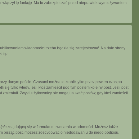
tor włączył tę funkcję. Ma to zabezpieczać przed nieprawidłowym używaniem
publikowaniem wiadomości trzeba będzie się zarejestrować. Na dole strony
 itp.
 przy danym poście. Czasami można to zrobić tylko przez pewien czas po
i się tylko wtedy, jeśli ktoś zamieścił pod tym postem kolejny post. Jeśli post
ost zmieniali. Zwykli użytkownicy nie mogą usuwać postów, gdy ktoś zamieścił
dpis
znajdującą się w formularzu tworzenia wiadomości. Możesz także
zem pisząc post, możesz zdecydować o niedodawaniu do niego podpisu,