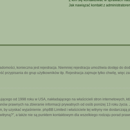
Z kim się kontaktować w sprawach nad
Jak nawiązać kontakt z administratore
iadomości, konieczna jest rejestracja. Niemniej rejestracja umożliwia dostęp do do
 przypisania do grup użytkowników itp. Rejestracja zajmuje tylko chwilę, więc za
ującego od 1998 roku w USA, nakładającego na właścicieli stron internetowych, k
nów prawnych na zbieranie informacji prywatnych od osób poniżej 13 roku życia. 
iem, by uzyskać wyjaśnienie. phpBB Limited i właściciele tej witryny nie dostarcza
itryną?”, a także nie są punktem kontaktowym dla wszelkiego rodzaju porad praw