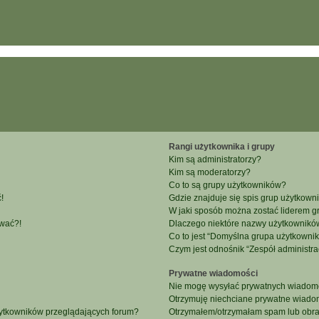
Rangi użytkownika i grupy
Kim są administratorzy?
Kim są moderatorzy?
Co to są grupy użytkowników?
!
Gdzie znajduje się spis grup użytkown
W jaki sposób można zostać liderem g
ować?!
Dlaczego niektóre nazwy użytkowników
Co to jest “Domyślna grupa użytkowni
Czym jest odnośnik “Zespół administra
Prywatne wiadomości
Nie mogę wysyłać prywatnych wiadomo
Otrzymuję niechciane prywatne wiado
żytkowników przeglądających forum?
Otrzymałem/otrzymałam spam lub obraźl