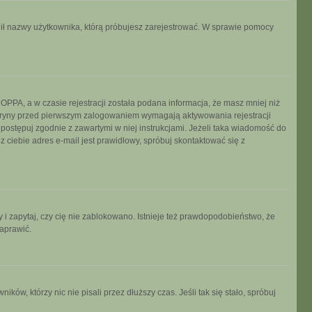
ronił nazwy użytkownika, którą próbujesz zarejestrować. W sprawie pomocy
PPA, a w czasie rejestracji została podana informacja, że masz mniej niż
 witryny przed pierwszym zalogowaniem wymagają aktywowania rejestracji
, postępuj zgodnie z zawartymi w niej instrukcjami. Jeżeli taka wiadomość do
 ciebie adres e-mail jest prawidłowy, spróbuj skontaktować się z
 i zapytaj, czy cię nie zablokowano. Istnieje też prawdopodobieństwo, że
naprawić.
w, którzy nic nie pisali przez dłuższy czas. Jeśli tak się stało, spróbuj