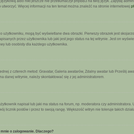
językową albo nikt jeszcze nie przetłumaczył phpBB3 na twój język. Zapytaj admini
go utworzyć. Więcej informacji na ten temat można znaleźć na stronie internetowej
p
 o użytkowniku, mogą być wyświetlane dwa obrazki. Pierwszy obrazek jest skojarz
sanych przez użytkownika lub jaki jest jego status na tej witrynie. Jest on wyświ
owy lub osobisty dla każdego użytkownika.
jednej z czterech metod: Gravatar, Galeria awatarów, Zdalny awatar lub Prześlij a
a danej witrynie, należy skontaktować się z jej administratorem.
tkownik napisał lub jaki ma status na forum, np. moderatora czy administratora.
wój licznik postów i przez to swoją rangę. Większość witryn nie toleruje takich dzia
 mnie o zalogowanie. Dlaczego?