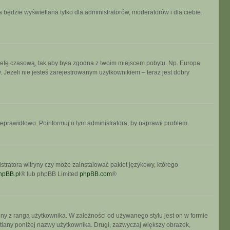
 będzie wyświetlana tylko dla administratorów, moderatorów i dla ciebie.
ń strefę czasową, tak aby była zgodna z twoim miejscem pobytu. Np. Europa
 Jeżeli nie jesteś zarejestrowanym użytkownikiem – teraz jest dobry
ieprawidłowo. Poinformuj o tym administratora, by naprawił problem.
stratora witryny czy może zainstalować pakiet językowy, którego
hpBB.pl
® lub phpBB Limited
phpBB.com
®
ony z rangą użytkownika. W zależności od używanego stylu jest on w formie
etlany poniżej nazwy użytkownika. Drugi, zazwyczaj większy obrazek,