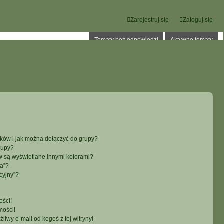
Zarejestruj się
Zaloguj się
Tematy bez odpowiedzi
Aktywne tematy
ików i jak można dołączyć do grupy?
rupy?
 są wyświetlane innymi kolorami?
ka”?
cyjny”?
ści!
mości!
iwy e-mail od kogoś z tej witryny!