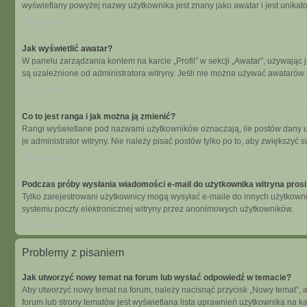
wyświetlany powyżej nazwy użytkownika jest znany jako awatar i jest unikat
Na górę
Jak wyświetlić awatar?
W panelu zarządzania kontem na karcie „Profil” w sekcji „Awatar”, używając 
są uzależnione od administratora witryny. Jeśli nie można używać awatarów n
Na górę
Co to jest ranga i jak można ją zmienić?
Rangi wyświetlane pod nazwami użytkowników oznaczają, ile postów dany uży
je administrator witryny. Nie należy pisać postów tylko po to, aby zwiększyć s
Na górę
Podczas próby wysłania wiadomości e-mail do użytkownika witryna prosi
Tylko zarejestrowani użytkownicy mogą wysyłać e-maile do innych użytkowni
systemu poczty elektronicznej witryny przez anonimowych użytkowników.
Na górę
Problemy z pisaniem
Jak utworzyć nowy temat na forum lub wysłać odpowiedź w temacie?
Aby utworzyć nowy temat na forum, należy nacisnąć przycisk „Nowy temat”, 
forum lub strony tematów jest wyświetlana lista uprawnień użytkownika na 