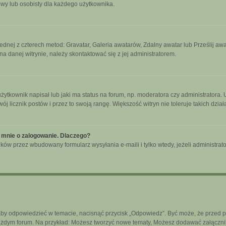
owy lub osobisty dla każdego użytkownika.
jednej z czterech metod: Gravatar, Galeria awatarów, Zdalny awatar lub Prześlij a
a danej witrynie, należy skontaktować się z jej administratorem.
tkownik napisał lub jaki ma status na forum, np. moderatora czy administratora.
wój licznik postów i przez to swoją rangę. Większość witryn nie toleruje takich dzia
 mnie o zalogowanie. Dlaczego?
ków przez wbudowany formularz wysyłania e-maili i tylko wtedy, jeżeli administra
aby odpowiedzieć w temacie, nacisnąć przycisk „Odpowiedz”. Być może, że przed 
każdym forum. Na przykład: Możesz tworzyć nowe tematy, Możesz dodawać załączniki