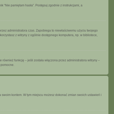
k “Nie pamiętam hasła”. Postępuj zgodnie z instrukcjami, a
ny przez administratora czas. Zapobiega to niewłaściwemu użyciu twojego
i korzystasz z witryny z ogólnie dostępnego komputera, np. w bibliotece,
również funkcję – jeśli została włączona przez administratora witryny –
ć pomocne.
ania swoim kontem. W tym miejscu możesz dokonać zmian swoich ustawień i