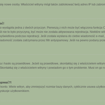
ały się nowe osoby. Właściciel witryny mógł także zablokować twój adres IP lub zab
wać!
o wystąpiła jedna z dwóch przyczyn. Pierwszą z nich może być włączona funkcja CO
śli nie to było przyczyną, być może nie została aktywowana rejestracja. Niektóre
 wyświetlona podczas rejestracji. Jeśli została wysłana do ciebie wiadomość e-mail
wiadomość została zatrzymana przez filtr antyspamowy. Jeśli na pewno podany przez
hasło są prawidłowe. Jeżeli są prawidłowe, skontaktuj się z właścicielem witryny
 Skontaktuj się z właścicielem witryny i powiadom go o tym problemie. Musi on go 
logować?!
nto. Wiele witryn, aby zmniejszyć rozmiar bazy danych, cyklicznie usuwa użytkownikó
yskusje użytkownikiem.