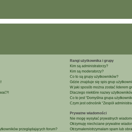
Rangi użytkownika i grupy
Kim są administratorzy?
Kim są moderatorzy?
Co to są grupy użytkowników?
!
Gdzie znajduje się spis grup użytkown
W jaki sposób można zostać liderem g
ować?!
Dlaczego niektóre nazwy użytkowników
Co to jest “Domyślna grupa użytkowni
Czym jest odnośnik “Zespół administra
Prywatne wiadomości
Nie mogę wysyłać prywatnych wiadomo
Otrzymuję niechciane prywatne wiado
żytkowników przeglądających forum?
Otrzymałem/otrzymałam spam lub obraźl