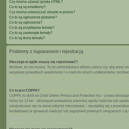
Czy można używać języka HTML?
Co to są są emotikony?
Czy można umieszczać obrazki w poście?
Co to są ogłoszenia globalne?
Co to są ogłoszenia?
Co to są przyklejone tematy?
Co to są zamknięte tematy?
Co to są ikony tematu?
Problemy z logowaniem i rejestracją
Dlaczego w ogóle muszę się rejestrować?
Możliwe, że nie musisz. To od administratora witryny zależy czy, aby pisać w
wysyłanie prywatnych wiadomości i e-maili do innych użytkowników, możliwość
Na górę
Co to jest COPPA?
COPPA, to skrót od Child Online Privacy and Protection Act – prawa obowiąz
mniej niż 13 lat – obowiązek posiadania pisemnej zgody rodziców lub opieku
zarejestrować się na danej witrynie internetowej – skontaktuj się z prawnik
kontaktować w sprawach nadużyć lub zagadnień prawnych związanych z tą w
Na górę