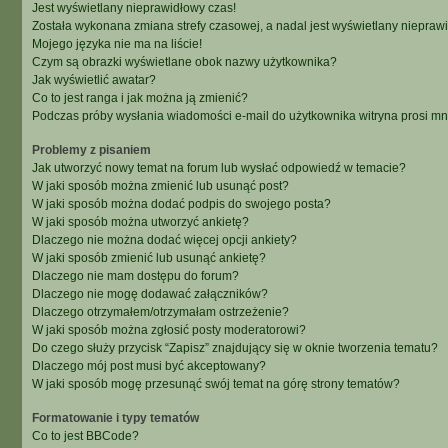
Jest wyświetlany nieprawidłowy czas!
Została wykonana zmiana strefy czasowej, a nadal jest wyświetlany niepraw
Mojego języka nie ma na liście!
Czym są obrazki wyświetlane obok nazwy użytkownika?
Jak wyświetlić awatar?
Co to jest ranga i jak można ją zmienić?
Podczas próby wysłania wiadomości e-mail do użytkownika witryna prosi m
Problemy z pisaniem
Jak utworzyć nowy temat na forum lub wysłać odpowiedź w temacie?
W jaki sposób można zmienić lub usunąć post?
W jaki sposób można dodać podpis do swojego posta?
W jaki sposób można utworzyć ankietę?
Dlaczego nie można dodać więcej opcji ankiety?
W jaki sposób zmienić lub usunąć ankietę?
Dlaczego nie mam dostępu do forum?
Dlaczego nie mogę dodawać załączników?
Dlaczego otrzymałem/otrzymałam ostrzeżenie?
W jaki sposób można zgłosić posty moderatorowi?
Do czego służy przycisk “Zapisz” znajdujący się w oknie tworzenia tematu?
Dlaczego mój post musi być akceptowany?
W jaki sposób mogę przesunąć swój temat na górę strony tematów?
Formatowanie i typy tematów
Co to jest BBCode?