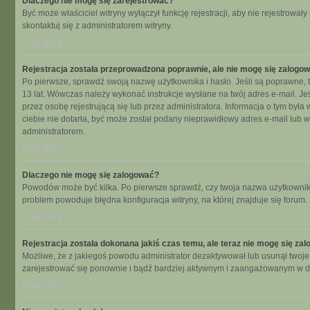
Dlaczego nie mogę się zarejestrować?
Być może właściciel witryny wyłączył funkcję rejestracji, aby nie rejestrow
skontaktuj się z administratorem witryny.
Na górę
Rejestracja została przeprowadzona poprawnie, ale nie mogę się zalogo
Po pierwsze, sprawdź swoją nazwę użytkownika i hasło. Jeśli są poprawne, t
13 lat. Wówczas należy wykonać instrukcje wysłane na twój adres e-mail. Je
przez osobę rejestrującą się lub przez administratora. Informacja o tym była
ciebie nie dotarła, być może został podany nieprawidłowy adres e-mail lub 
administratorem.
Na górę
Dlaczego nie mogę się zalogować?
Powodów może być kilka. Po pierwsze sprawdź, czy twoja nazwa użytkownika i 
problem powoduje błędna konfiguracja witryny, na której znajduje się forum.
Na górę
Rejestracja została dokonana jakiś czas temu, ale teraz nie mogę się za
Możliwe, że z jakiegoś powodu administrator dezaktywował lub usunął twoje ko
zarejestrować się ponownie i bądź bardziej aktywnym i zaangażowanym w d
Na górę