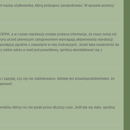
ronił nazwy użytkownika, którą próbujesz zarejestrować. W sprawie pomocy
PPA, a w czasie rejestracji została podana informacja, że masz mniej niż
 witryny przed pierwszym zalogowaniem wymagają aktywowania rejestracji
, postępuj zgodnie z zawartymi w niej instrukcjami. Jeżeli taka wiadomość do
 ciebie adres e-mail jest prawidłowy, spróbuj skontaktować się z
 i zapytaj, czy cię nie zablokowano. Istnieje też prawdopodobieństwo, że
naprawić.
w, którzy nic nie pisali przez dłuższy czas. Jeśli tak się stało, spróbuj