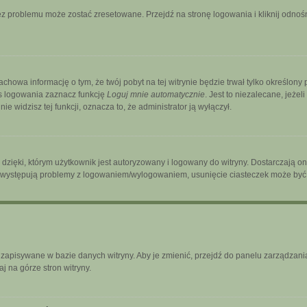
 problemu może zostać zresetowane. Przejdź na stronę logowania i kliknij odnośni
zachowa informację o tym, że twój pobyt na tej witrynie będzie trwał tylko określo
s logowania zaznacz funkcję
Loguj mnie automatycznie
. Jest to niezalecane, jeżel
ie widzisz tej funkcji, oznacza to, że administrator ją wyłączył.
ięki, którym użytkownik jest autoryzowany i logowany do witryny. Dostarczają one 
śli występują problemy z logowaniem/wylogowaniem, usunięcie ciasteczek może by
ą zapisywane w bazie danych witryny. Aby je zmienić, przejdź do panelu zarządz
j na górze stron witryny.