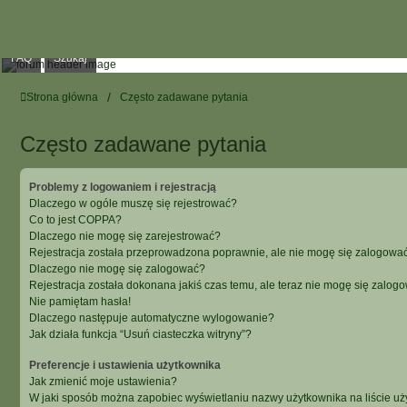
FAQ
Szukaj
Strona główna
Często zadawane pytania
Często zadawane pytania
Problemy z logowaniem i rejestracją
Dlaczego w ogóle muszę się rejestrować?
Co to jest COPPA?
Dlaczego nie mogę się zarejestrować?
Rejestracja została przeprowadzona poprawnie, ale nie mogę się zalogować
Dlaczego nie mogę się zalogować?
Rejestracja została dokonana jakiś czas temu, ale teraz nie mogę się zalog
Nie pamiętam hasła!
Dlaczego następuje automatyczne wylogowanie?
Jak działa funkcja “Usuń ciasteczka witryny”?
Preferencje i ustawienia użytkownika
Jak zmienić moje ustawienia?
W jaki sposób można zapobiec wyświetlaniu nazwy użytkownika na liście u