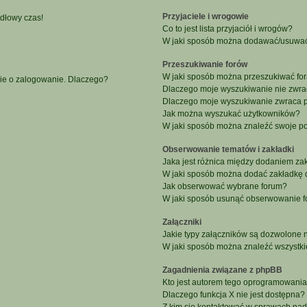
Przyjaciele i wrogowie
idłowy czas!
Co to jest lista przyjaciół i wrogów?
W jaki sposób można dodawać/usuwać u
Przeszukiwanie forów
W jaki sposób można przeszukiwać fo
nie o zalogowanie. Dlaczego?
Dlaczego moje wyszukiwanie nie zwr
Dlaczego moje wyszukiwanie zwraca p
Jak można wyszukać użytkowników?
W jaki sposób można znaleźć swoje po
Obserwowanie tematów i zakładki
Jaka jest różnica między dodaniem z
W jaki sposób można dodać zakładkę 
Jak obserwować wybrane forum?
W jaki sposób usunąć obserwowanie f
Załączniki
Jakie typy załączników są dozwolone na
W jaki sposób można znaleźć wszystki
Zagadnienia związane z phpBB
Kto jest autorem tego oprogramowani
Dlaczego funkcja X nie jest dostępna?