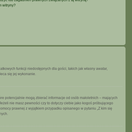
użyć lub zagadnień prawnych związanych z tą witryną?
m witryny?
datkowych funkcji niedostępnych dla gości, takich jak własny awatar,
leca się jej wykonanie.
tóre potencjalnie mogą zbierać informacje od osób małoletnich – mających
Jeżeli nie masz pewności czy to dotyczy ciebie jako kogoś próbującego
ją pomocy prawnej z wyjątkiem przypadku opisanego w pytaniu „Z kim się
nych.