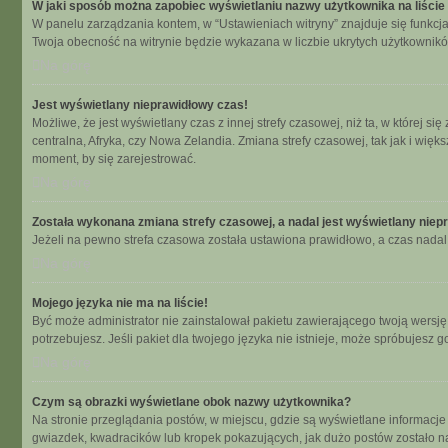
W jaki sposób można zapobiec wyświetlaniu nazwy użytkownika na liści
W panelu zarządzania kontem, w “Ustawieniach witryny” znajduje się funkcj
Twoja obecność na witrynie będzie wykazana w liczbie ukrytych użytkownikó
Na górę
Jest wyświetlany nieprawidłowy czas!
Możliwe, że jest wyświetlany czas z innej strefy czasowej, niż ta, w której 
centralna, Afryka, czy Nowa Zelandia. Zmiana strefy czasowej, tak jak i wię
moment, by się zarejestrować.
Na górę
Została wykonana zmiana strefy czasowej, a nadal jest wyświetlany niep
Jeżeli na pewno strefa czasowa została ustawiona prawidłowo, a czas nadal 
Na górę
Mojego języka nie ma na liście!
Być może administrator nie zainstalował pakietu zawierającego twoją wersję 
potrzebujesz. Jeśli pakiet dla twojego języka nie istnieje, może spróbujesz 
Na górę
Czym są obrazki wyświetlane obok nazwy użytkownika?
Na stronie przeglądania postów, w miejscu, gdzie są wyświetlane informacje
gwiazdek, kwadracików lub kropek pokazujących, jak dużo postów zostało napi