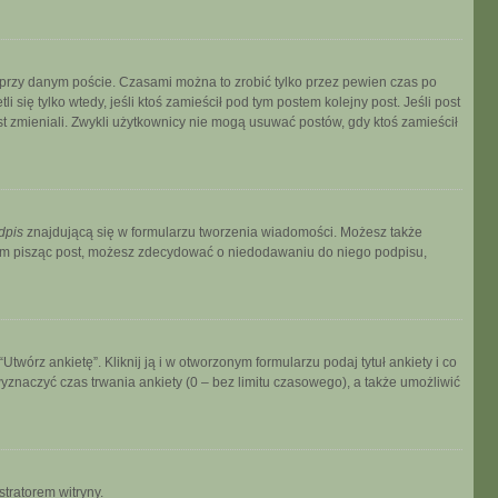
 przy danym poście. Czasami można to zrobić tylko przez pewien czas po
i się tylko wtedy, jeśli ktoś zamieścił pod tym postem kolejny post. Jeśli post
ost zmieniali. Zwykli użytkownicy nie mogą usuwać postów, gdy ktoś zamieścił
dpis
znajdującą się w formularzu tworzenia wiadomości. Możesz także
zem pisząc post, możesz zdecydować o niedodawaniu do niego podpisu,
wórz ankietę”. Kliknij ją i w otworzonym formularzu podaj tytuł ankiety i co
znaczyć czas trwania ankiety (0 – bez limitu czasowego), a także umożliwić
stratorem witryny.