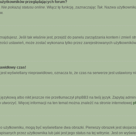
e użytkowników przeglądających forum?
a
Nie pokazuj statusu online
. Włącz tę funkcję, zaznaczając
Tak
. Nazwa użytkownika
w.
się znajdujesz. Jeśli tak właśnie jest, przejdź do panelu zarządzania kontem i zmie
kszości ustawień, może zostać wykonana tylko przez zarejestrowanych użytkowników.
rawidłowy czas!
jest wyświetlany nieprawidłowo, oznacza to, że czas na serwerze jest ustawiony n
językową albo nikt jeszcze nie przetłumaczył phpBB3 na twój język. Zapytaj admini
go utworzyć. Więcej informacji na ten temat można znaleźć na stronie internetowej
p
 o użytkowniku, mogą być wyświetlane dwa obrazki. Pierwszy obrazek jest skojarz
sanych przez użytkownika lub jaki jest jego status na tej witrynie. Jest on wyświ