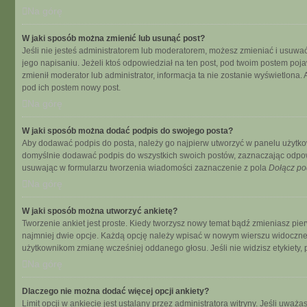
Na górę
W jaki sposób można zmienić lub usunąć post?
Jeśli nie jesteś administratorem lub moderatorem, możesz zmieniać i usuwać
jego napisaniu. Jeżeli ktoś odpowiedział na ten post, pod twoim postem pojawi s
zmienił moderator lub administrator, informacja ta nie zostanie wyświetlona
pod ich postem nowy post.
Na górę
W jaki sposób można dodać podpis do swojego posta?
Aby dodawać podpis do posta, należy go najpierw utworzyć w panelu użytko
domyślnie dodawać podpis do wszystkich swoich postów, zaznaczając odpowi
usuwając w formularzu tworzenia wiadomości zaznaczenie z pola
Dołącz po
Na górę
W jaki sposób można utworzyć ankietę?
Tworzenie ankiet jest proste. Kiedy tworzysz nowy temat bądź zmieniasz pierw
najmniej dwie opcje. Każdą opcję należy wpisać w nowym wierszu widocznego
użytkownikom zmianę wcześniej oddanego głosu. Jeśli nie widzisz etykiety
Na górę
Dlaczego nie można dodać więcej opcji ankiety?
Limit opcji w ankiecie jest ustalany przez administratora witryny. Jeśli uważa