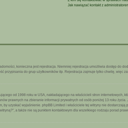
Z kim się kontaktować w sprawach nad
Jak nawiązać kontakt z administratore
iadomości, konieczna jest rejestracja. Niemniej rejestracja umożliwia dostęp do do
 przypisania do grup użytkowników itp. Rejestracja zajmuje tylko chwilę, więc za
ującego od 1998 roku w USA, nakładającego na właścicieli stron internetowych, k
nów prawnych na zbieranie informacji prywatnych od osób poniżej 13 roku życia. 
iem, by uzyskać wyjaśnienie. phpBB Limited i właściciele tej witryny nie dostarcza
itryną?”, a także nie są punktem kontaktowym dla wszelkiego rodzaju porad praw