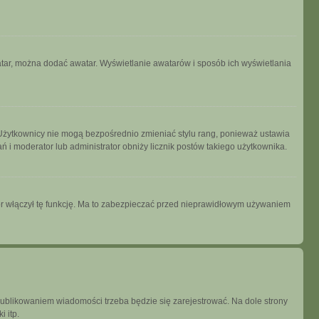
watar, można dodać awatar. Wyświetlanie awatarów i sposób ich wyświetlania
 Użytkownicy nie mogą bezpośrednio zmieniać stylu rang, ponieważ ustawia
łań i moderator lub administrator obniży licznik postów takiego użytkownika.
tor włączył tę funkcję. Ma to zabezpieczać przed nieprawidłowym używaniem
publikowaniem wiadomości trzeba będzie się zarejestrować. Na dole strony
 itp.