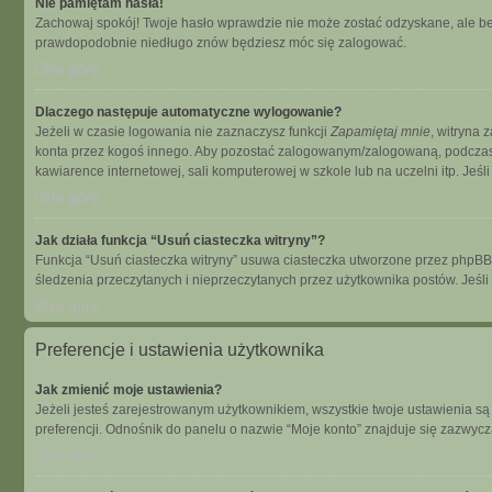
Nie pamiętam hasła!
Zachowaj spokój! Twoje hasło wprawdzie nie może zostać odzyskane, ale bez
prawdopodobnie niedługo znów będziesz móc się zalogować.
Na górę
Dlaczego następuje automatyczne wylogowanie?
Jeżeli w czasie logowania nie zaznaczysz funkcji
Zapamiętaj mnie
, witryna 
konta przez kogoś innego. Aby pozostać zalogowanym/zalogowaną, podcza
kawiarence internetowej, sali komputerowej w szkole lub na uczelni itp. Jeśli n
Na górę
Jak działa funkcja “Usuń ciasteczka witryny”?
Funkcja “Usuń ciasteczka witryny” usuwa ciasteczka utworzone przez phpBB dz
śledzenia przeczytanych i nieprzeczytanych przez użytkownika postów. Je
Na górę
Preferencje i ustawienia użytkownika
Jak zmienić moje ustawienia?
Jeżeli jesteś zarejestrowanym użytkownikiem, wszystkie twoje ustawienia s
preferencji. Odnośnik do panelu o nazwie “Moje konto” znajduje się zazwycza
Na górę