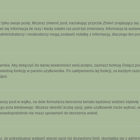
 tylko swoje posty. Możesz zmienić post, naciskając przycisk
Zmień
znajdujący się
ię informacja ile razy i kiedy ostatni raz post był zmieniany. Informacja ta wyświetl
. Administratorzy i moderatorzy mogą zostawić notatkę z informacją, dlaczego ten p
wnika. Aby dołączyć do danej wiadomości swój podpis, zaznacz funkcję
Dołącz po
ednią funkcję w panelu użytkownika. Po uaktywnieniu tej funkcji, za każdym ra
dpis
.
szy post w wątku, na dole formularza tworzenia tematu będziesz widzieć etykietę “Ut
 pola tekstowego. Możesz określić liczbę opcji, jakie użytkownik może wybrać, wy
, prawdopodobnie nie masz uprawnień do tworzenia ankiet.
sz, że potrzebujesz wstawić więcej opcji niż dozwolony limit, skontaktuj się z admini