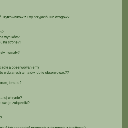
żytkowników z listy przyjaciół lub wrogów?
ra?
aca wyników?
ustą stronę?!
sty i tematy?
akładki a obserwowaniem?
do wybranych tematów lub je obserwować??
orum, tematu?
 tej witrynie?
e swoje załączniki?
a?