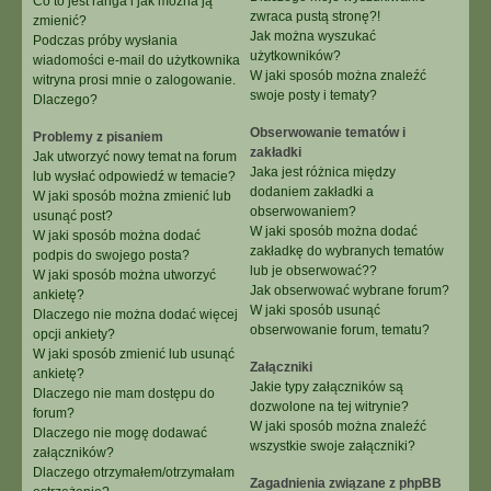
Co to jest ranga i jak można ją
zwraca pustą stronę?!
zmienić?
Jak można wyszukać
Podczas próby wysłania
użytkowników?
wiadomości e-mail do użytkownika
W jaki sposób można znaleźć
witryna prosi mnie o zalogowanie.
swoje posty i tematy?
Dlaczego?
Obserwowanie tematów i
Problemy z pisaniem
zakładki
Jak utworzyć nowy temat na forum
Jaka jest różnica między
lub wysłać odpowiedź w temacie?
dodaniem zakładki a
W jaki sposób można zmienić lub
obserwowaniem?
usunąć post?
W jaki sposób można dodać
W jaki sposób można dodać
zakładkę do wybranych tematów
podpis do swojego posta?
lub je obserwować??
W jaki sposób można utworzyć
Jak obserwować wybrane forum?
ankietę?
W jaki sposób usunąć
Dlaczego nie można dodać więcej
obserwowanie forum, tematu?
opcji ankiety?
W jaki sposób zmienić lub usunąć
Załączniki
ankietę?
Jakie typy załączników są
Dlaczego nie mam dostępu do
dozwolone na tej witrynie?
forum?
W jaki sposób można znaleźć
Dlaczego nie mogę dodawać
wszystkie swoje załączniki?
załączników?
Dlaczego otrzymałem/otrzymałam
Zagadnienia związane z phpBB