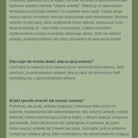
zmieniasz pierwszy post w wątku, na dole formularza tworzenia tematu
będziesz widzieć etykietę “Utwórz ankietę”. Kliknij ją i w otworzonym
formularzu podaj tytuł ankiety i co najmniej dwie opcje. Każdą opcję
należy wpisać w nowym wierszu widocznego pola tekstowego. Możesz
określić liczbę opcji, jakie użytkownik może wybrać, wyznaczyć czas
trwania ankiety (0 – bez limitu czasowego), a także umożliwić
użytkownikom zmianę wcześniej oddanego głosu. Jeśli nie widzisz
etykiety, prawdopodobnie nie masz uprawnień do tworzenia ankiet.
Na górę
Dlaczego nie można dodać więcej opcji ankiety?
Limit opcji w ankiecie jest ustalany przez administratora witryny. Jeśli
uważasz, że potrzebujesz wstawić więcej opcji niż dozwolony limit,
skontaktuj się z administratorem witryny.
Na górę
W jaki sposób zmienić lub usunąć ankietę?
Podobnie, jak posty, ankiety mogą być zmieniane tylko przez ich
autorów, moderatorów lub administratorów. Aby zmienić ankietę, należy
dokonać zmiany pierwszego posta w wątku, z którym zawsze związana
jest ankieta. Jeśli nikt jeszcze nie oddał głosu w ankiecie, jej autor
może usunąć ankietę lub zmienić jej opcje. Jednakże, jeśli w ankiecie
zostały już oddane głosy, tylko moderatorzy lub administratorzy mogą ją