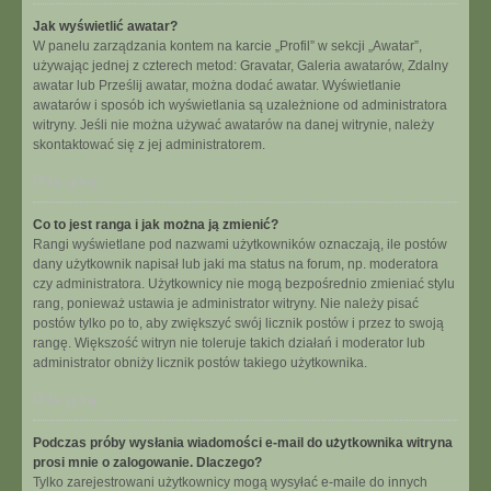
Jak wyświetlić awatar?
W panelu zarządzania kontem na karcie „Profil” w sekcji „Awatar”,
używając jednej z czterech metod: Gravatar, Galeria awatarów, Zdalny
awatar lub Prześlij awatar, można dodać awatar. Wyświetlanie
awatarów i sposób ich wyświetlania są uzależnione od administratora
witryny. Jeśli nie można używać awatarów na danej witrynie, należy
skontaktować się z jej administratorem.
Na górę
Co to jest ranga i jak można ją zmienić?
Rangi wyświetlane pod nazwami użytkowników oznaczają, ile postów
dany użytkownik napisał lub jaki ma status na forum, np. moderatora
czy administratora. Użytkownicy nie mogą bezpośrednio zmieniać stylu
rang, ponieważ ustawia je administrator witryny. Nie należy pisać
postów tylko po to, aby zwiększyć swój licznik postów i przez to swoją
rangę. Większość witryn nie toleruje takich działań i moderator lub
administrator obniży licznik postów takiego użytkownika.
Na górę
Podczas próby wysłania wiadomości e-mail do użytkownika witryna
prosi mnie o zalogowanie. Dlaczego?
Tylko zarejestrowani użytkownicy mogą wysyłać e-maile do innych