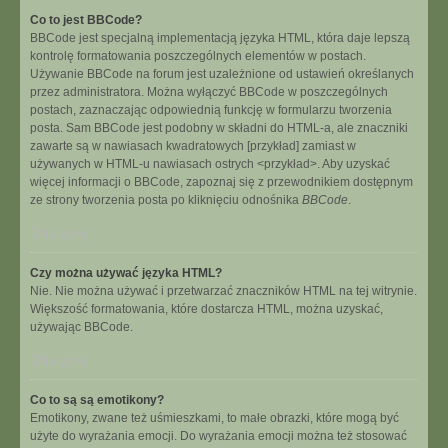
Co to jest BBCode?
BBCode jest specjalną implementacją języka HTML, która daje lepszą
kontrolę formatowania poszczególnych elementów w postach.
Używanie BBCode na forum jest uzależnione od ustawień określanych
przez administratora. Można wyłączyć BBCode w poszczególnych
postach, zaznaczając odpowiednią funkcję w formularzu tworzenia
posta. Sam BBCode jest podobny w składni do HTML-a, ale znaczniki
zawarte są w nawiasach kwadratowych [przykład] zamiast w
używanych w HTML-u nawiasach ostrych <przykład>. Aby uzyskać
więcej informacji o BBCode, zapoznaj się z przewodnikiem dostępnym
ze strony tworzenia posta po kliknięciu odnośnika
BBCode
.
Na górę
Czy można używać języka HTML?
Nie. Nie można używać i przetwarzać znaczników HTML na tej witrynie.
Większość formatowania, które dostarcza HTML, można uzyskać,
używając BBCode.
Na górę
Co to są są emotikony?
Emotikony, zwane też uśmieszkami, to małe obrazki, które mogą być
użyte do wyrażania emocji. Do wyrażania emocji można też stosować