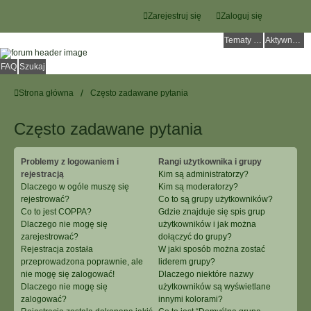
Zarejestruj się
Zaloguj się
Tematy bez odpowiedzi
Aktywne tematy
FAQ
Szukaj
Strona główna
Często zadawane pytania
Często zadawane pytania
Problemy z logowaniem i
Rangi użytkownika i grupy
rejestracją
Kim są administratorzy?
Dlaczego w ogóle muszę się
Kim są moderatorzy?
rejestrować?
Co to są grupy użytkowników?
Co to jest COPPA?
Gdzie znajduje się spis grup
Dlaczego nie mogę się
użytkowników i jak można
zarejestrować?
dołączyć do grupy?
Rejestracja została
W jaki sposób można zostać
przeprowadzona poprawnie, ale
liderem grupy?
nie mogę się zalogować!
Dlaczego niektóre nazwy
Dlaczego nie mogę się
użytkowników są wyświetlane
zalogować?
innymi kolorami?