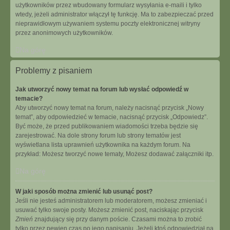
użytkowników przez wbudowany formularz wysyłania e-maili i tylko
wtedy, jeżeli administrator włączył tę funkcję. Ma to zabezpieczać przed
nieprawidłowym używaniem systemu poczty elektronicznej witryny
przez anonimowych użytkowników.
Na górę
Problemy z pisaniem
Jak utworzyć nowy temat na forum lub wysłać odpowiedź w
temacie?
Aby utworzyć nowy temat na forum, należy nacisnąć przycisk „Nowy
temat”, aby odpowiedzieć w temacie, nacisnąć przycisk „Odpowiedz”.
Być może, że przed publikowaniem wiadomości trzeba będzie się
zarejestrować. Na dole strony forum lub strony tematów jest
wyświetlana lista uprawnień użytkownika na każdym forum. Na
przykład: Możesz tworzyć nowe tematy, Możesz dodawać załączniki itp.
Na górę
W jaki sposób można zmienić lub usunąć post?
Jeśli nie jesteś administratorem lub moderatorem, możesz zmieniać i
usuwać tylko swoje posty. Możesz zmienić post, naciskając przycisk
Zmień
znajdujący się przy danym poście. Czasami można to zrobić
tylko przez pewien czas po jego napisaniu. Jeżeli ktoś odpowiedział na