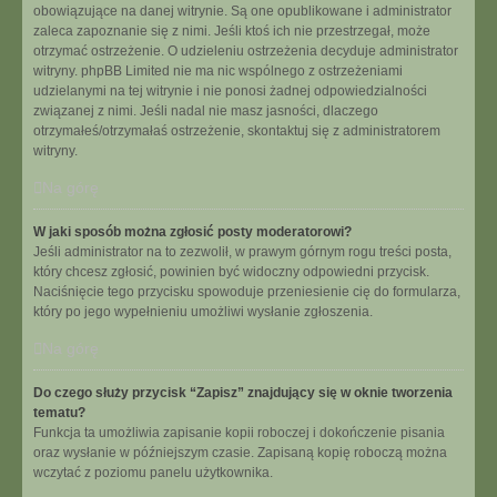
obowiązujące na danej witrynie. Są one opublikowane i administrator
zaleca zapoznanie się z nimi. Jeśli ktoś ich nie przestrzegał, może
otrzymać ostrzeżenie. O udzieleniu ostrzeżenia decyduje administrator
witryny. phpBB Limited nie ma nic wspólnego z ostrzeżeniami
udzielanymi na tej witrynie i nie ponosi żadnej odpowiedzialności
związanej z nimi. Jeśli nadal nie masz jasności, dlaczego
otrzymałeś/otrzymałaś ostrzeżenie, skontaktuj się z administratorem
witryny.
Na górę
W jaki sposób można zgłosić posty moderatorowi?
Jeśli administrator na to zezwolił, w prawym górnym rogu treści posta,
który chcesz zgłosić, powinien być widoczny odpowiedni przycisk.
Naciśnięcie tego przycisku spowoduje przeniesienie cię do formularza,
który po jego wypełnieniu umożliwi wysłanie zgłoszenia.
Na górę
Do czego służy przycisk “Zapisz” znajdujący się w oknie tworzenia
tematu?
Funkcja ta umożliwia zapisanie kopii roboczej i dokończenie pisania
oraz wysłanie w późniejszym czasie. Zapisaną kopię roboczą można
wczytać z poziomu panelu użytkownika.