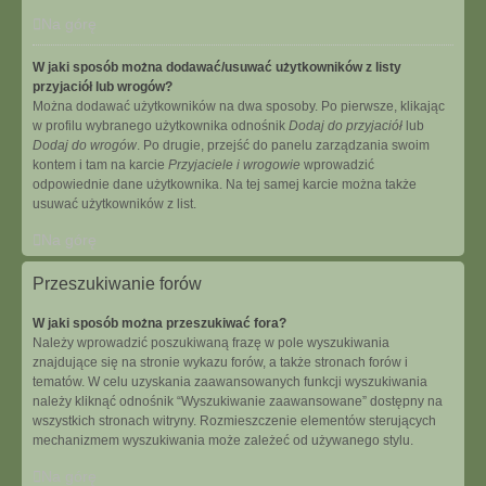
Na górę
W jaki sposób można dodawać/usuwać użytkowników z listy
przyjaciół lub wrogów?
Można dodawać użytkowników na dwa sposoby. Po pierwsze, klikając
w profilu wybranego użytkownika odnośnik
Dodaj do przyjaciół
lub
Dodaj do wrogów
. Po drugie, przejść do panelu zarządzania swoim
kontem i tam na karcie
Przyjaciele i wrogowie
wprowadzić
odpowiednie dane użytkownika. Na tej samej karcie można także
usuwać użytkowników z list.
Na górę
Przeszukiwanie forów
W jaki sposób można przeszukiwać fora?
Należy wprowadzić poszukiwaną frazę w pole wyszukiwania
znajdujące się na stronie wykazu forów, a także stronach forów i
tematów. W celu uzyskania zaawansowanych funkcji wyszukiwania
należy kliknąć odnośnik “Wyszukiwanie zaawansowane” dostępny na
wszystkich stronach witryny. Rozmieszczenie elementów sterujących
mechanizmem wyszukiwania może zależeć od używanego stylu.
Na górę