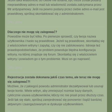
Jeżeli taka wiadomość do ciebie nie dotarła, być może został podany
nieprawidłowy adres e-mail lub wiadomość została zatrzymana przez
filtr antyspamowy. Jeśli na pewno podany przez ciebie adres e-mail jest
prawidłowy, spróbuj skontaktować się z administratorem.
Na górę
Dlaczego nie mogę się zalogować?
Powodów może być kilka. Po pierwsze sprawdź, czy twoja nazwa
użytkownika i hasło są prawidłowe. Jeżeli są prawidłowe, skontaktuj się
z właścicielem witryny i zapytaj, czy cię nie zablokowano. Istnieje też
prawdopodobieństwo, że problem powoduje błędna konfiguracja
witryny, na której znajduje się forum. Skontaktuj się z właścicielem
witryny i powiadom go o tym problemie. Musi on go naprawić.
Na górę
Rejestracja została dokonana jakiś czas temu, ale teraz nie mogę
się zalogować?!
Możliwe, że z jakiegoś powodu administrator dezaktywował lub usunął
twoje konto. Wiele witryn, aby zmniejszyć rozmiar bazy danych,
cyklicznie usuwa użytkowników, którzy nic nie pisali przez dłuższy czas.
Jeśli tak się stało, spróbuj zarejestrować się ponownie i bądź bardziej
aktywnym i zaangażowanym w dyskusje użytkownikiem.