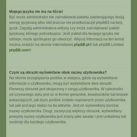
Mojego języka nie ma na liście!
Być może administrator nie zainstalował pakietu zawierającego twoją
wersję językową albo nikt jeszcze nie przetłumaczył phpBB3 na twój
język. Zapytaj administratora witryny czy może zainstalować pakiet
językowy, którego potrzebujesz. Jeśli pakiet dla twojego języka nie
istnieje, może spróbujesz go utworzyć. Więcej informacji na ten temat
można znaleźć na stronie internetowej
phpBB.pl
® lub phpBB Limited
phpBB.com
®
Na górę
Czym są obrazki wyświetlane obok nazwy użytkownika?
Na stronie przeglądania postów, w miejscu, gdzie są wyświetlane
informacje o użytkowniku, mogą być wyświetlane dwa obrazki.
Pierwszy obrazek jest skojarzony z rangą użytkownika. W zależności
od używanego stylu jest on w formie gwiazdek, kwadracików lub kropek
pokazujących, jak dużo postów zostało napisanych przez użytkownika
lub jaki jest jego status na tej witrynie. Jest on wyświetlany poniżej
nazwy użytkownika. Drugi, zazwyczaj większy obrazek, wyświetlany
powyżej nazwy użytkownika jest znany jako awatar i jest unikatowy lub
osobisty dla każdego użytkownika.
Na górę