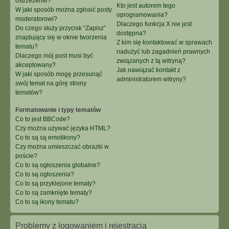
ostrzeżenie?
Kto jest autorem tego
W jaki sposób można zgłosić posty
oprogramowania?
moderatorowi?
Dlaczego funkcja X nie jest
Do czego służy przycisk “Zapisz”
dostępna?
znajdujący się w oknie tworzenia
Z kim się kontaktować w sprawach
tematu?
nadużyć lub zagadnień prawnych
Dlaczego mój post musi być
związanych z tą witryną?
akceptowany?
Jak nawiązać kontakt z
W jaki sposób mogę przesunąć
administratorem witryny?
swój temat na górę strony
tematów?
Formatowanie i typy tematów
Co to jest BBCode?
Czy można używać języka HTML?
Co to są są emotikony?
Czy można umieszczać obrazki w
poście?
Co to są ogłoszenia globalne?
Co to są ogłoszenia?
Co to są przyklejone tematy?
Co to są zamknięte tematy?
Co to są ikony tematu?
Problemy z logowaniem i rejestracją