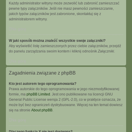
Każdy administrator witryny może zezwolić lub zabronić zamieszczać
pewne typy załączników. Jeśli nie masz pewności zamieszczanie,
jakich typów załączników jest zabronione, skontaktuj się z
administratorem witryny.
Na górę
W jaki sposób można znaleźć wszystkie swoje załączniki?
Aby wyświetlić listę zamieszczonych przez ciebie załączników, przejdź
do panelu zarządzania swoim kontem i kliknij odnośnik
Załączniki
.
Na górę
Zagadnienia związane z phpBB
Kto jest autorem tego oprogramowania?
Prawa autorskie do tego oprogramowania w jego niezmodyfikowanej
formie, ma
phpBB Limited
. Jest ono publikowane na licencji GNU
General Public License wersja 2 (GPL-2.0), co w praktyce oznacza, że
może być bez ograniczeń dystrybuowane. Więcej na ten temat dowiesz
się na stronie
About phpBB
.
Na górę
Dlaczego funkcja X nie jest dostępna?