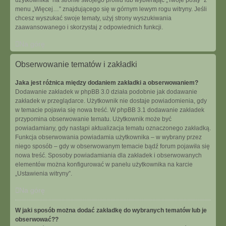
użytkownika” na stronie swojego profilu lub wybierając „Twoje posty” z
menu „Więcej…” znajdującego się w górnym lewym rogu witryny. Jeśli
chcesz wyszukać swoje tematy, użyj strony wyszukiwania
zaawansowanego i skorzystaj z odpowiednich funkcji.
Na górę
Obserwowanie tematów i zakładki
Jaka jest różnica między dodaniem zakładki a obserwowaniem?
Dodawanie zakładek w phpBB 3.0 działa podobnie jak dodawanie
zakładek w przeglądarce. Użytkownik nie dostaje powiadomienia, gdy
w temacie pojawia się nowa treść. W phpBB 3.1 dodawanie zakładek
przypomina obserwowanie tematu. Użytkownik może być
powiadamiany, gdy nastąpi aktualizacja tematu oznaczonego zakładką.
Funkcja obserwowania powiadamia użytkownika – w wybrany przez
niego sposób – gdy w obserwowanym temacie bądź forum pojawiła się
nowa treść. Sposoby powiadamiania dla zakładek i obserwowanych
elementów można konfigurować w panelu użytkownika na karcie
„Ustawienia witryny”.
Na górę
W jaki sposób można dodać zakładkę do wybranych tematów lub je
obserwować??