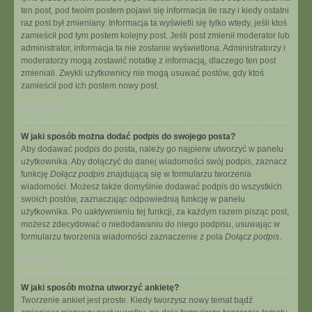
ten post, pod twoim postem pojawi się informacja ile razy i kiedy ostatni
raz post był zmieniany. Informacja ta wyświetli się tylko wtedy, jeśli ktoś
zamieścił pod tym postem kolejny post. Jeśli post zmienił moderator lub
administrator, informacja ta nie zostanie wyświetlona. Administratorzy i
moderatorzy mogą zostawić notatkę z informacją, dlaczego ten post
zmieniali. Zwykli użytkownicy nie mogą usuwać postów, gdy ktoś
zamieścił pod ich postem nowy post.
Na górę
W jaki sposób można dodać podpis do swojego posta?
Aby dodawać podpis do posta, należy go najpierw utworzyć w panelu
użytkownika. Aby dołączyć do danej wiadomości swój podpis, zaznacz
funkcję
Dołącz podpis
znajdującą się w formularzu tworzenia
wiadomości. Możesz także domyślnie dodawać podpis do wszystkich
swoich postów, zaznaczając odpowiednią funkcję w panelu
użytkownika. Po uaktywnieniu tej funkcji, za każdym razem pisząc post,
możesz zdecydować o niedodawaniu do niego podpisu, usuwając w
formularzu tworzenia wiadomości zaznaczenie z pola
Dołącz podpis
.
Na górę
W jaki sposób można utworzyć ankietę?
Tworzenie ankiet jest proste. Kiedy tworzysz nowy temat bądź