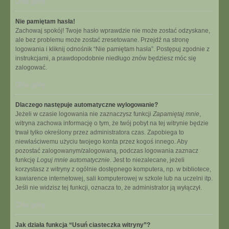
Na górę
Nie pamiętam hasła!
Zachowaj spokój! Twoje hasło wprawdzie nie może zostać odzyskane,
ale bez problemu może zostać zresetowane. Przejdź na stronę
logowania i kliknij odnośnik “Nie pamiętam hasła”. Postępuj zgodnie z
instrukcjami, a prawdopodobnie niedługo znów będziesz móc się
zalogować.
Na górę
Dlaczego następuje automatyczne wylogowanie?
Jeżeli w czasie logowania nie zaznaczysz funkcji
Zapamiętaj mnie
,
witryna zachowa informację o tym, że twój pobyt na tej witrynie będzie
trwał tylko określony przez administratora czas. Zapobiega to
niewłaściwemu użyciu twojego konta przez kogoś innego. Aby
pozostać zalogowanym/zalogowaną, podczas logowania zaznacz
funkcję
Loguj mnie automatycznie
. Jest to niezalecane, jeżeli
korzystasz z witryny z ogólnie dostępnego komputera, np. w bibliotece,
kawiarence internetowej, sali komputerowej w szkole lub na uczelni itp.
Jeśli nie widzisz tej funkcji, oznacza to, że administrator ją wyłączył.
Na górę
Jak działa funkcja “Usuń ciasteczka witryny”?