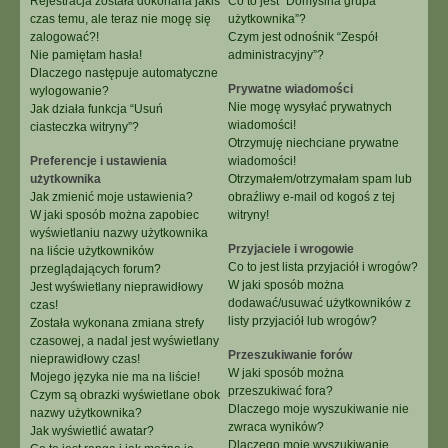
Rejestracja została dokonana jakiś
Co to jest “Domyślna grupa
czas temu, ale teraz nie mogę się
użytkownika”?
zalogować?!
Czym jest odnośnik “Zespół
Nie pamiętam hasła!
administracyjny”?
Dlaczego następuje automatyczne
Prywatne wiadomości
wylogowanie?
Nie mogę wysyłać prywatnych
Jak działa funkcja “Usuń
wiadomości!
ciasteczka witryny”?
Otrzymuję niechciane prywatne
Preferencje i ustawienia
wiadomości!
użytkownika
Otrzymałem/otrzymałam spam lub
Jak zmienić moje ustawienia?
obraźliwy e-mail od kogoś z tej
W jaki sposób można zapobiec
witryny!
wyświetlaniu nazwy użytkownika
Przyjaciele i wrogowie
na liście użytkowników
Co to jest lista przyjaciół i wrogów?
przeglądających forum?
W jaki sposób można
Jest wyświetlany nieprawidłowy
dodawać/usuwać użytkowników z
czas!
listy przyjaciół lub wrogów?
Została wykonana zmiana strefy
czasowej, a nadal jest wyświetlany
Przeszukiwanie forów
nieprawidłowy czas!
W jaki sposób można
Mojego języka nie ma na liście!
przeszukiwać fora?
Czym są obrazki wyświetlane obok
Dlaczego moje wyszukiwanie nie
nazwy użytkownika?
zwraca wyników?
Jak wyświetlić awatar?
Dlaczego moje wyszukiwanie