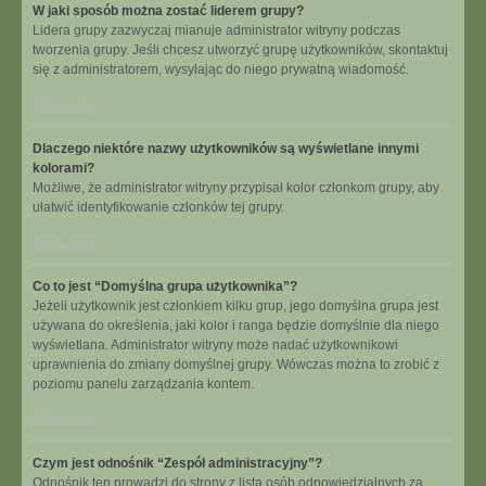
W jaki sposób można zostać liderem grupy?
Lidera grupy zazwyczaj mianuje administrator witryny podczas
tworzenia grupy. Jeśli chcesz utworzyć grupę użytkowników, skontaktuj
się z administratorem, wysyłając do niego prywatną wiadomość.
Na górę
Dlaczego niektóre nazwy użytkowników są wyświetlane innymi
kolorami?
Możliwe, że administrator witryny przypisał kolor członkom grupy, aby
ułatwić identyfikowanie członków tej grupy.
Na górę
Co to jest “Domyślna grupa użytkownika”?
Jeżeli użytkownik jest członkiem kilku grup, jego domyślna grupa jest
używana do określenia, jaki kolor i ranga będzie domyślnie dla niego
wyświetlana. Administrator witryny może nadać użytkownikowi
uprawnienia do zmiany domyślnej grupy. Wówczas można to zrobić z
poziomu panelu zarządzania kontem.
Na górę
Czym jest odnośnik “Zespół administracyjny”?
Odnośnik ten prowadzi do strony z listą osób odpowiedzialnych za