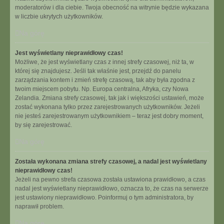
moderatorów i dla ciebie. Twoja obecność na witrynie będzie wykazana
w liczbie ukrytych użytkowników.
Na górę
Jest wyświetlany nieprawidłowy czas!
Możliwe, że jest wyświetlany czas z innej strefy czasowej, niż ta, w
której się znajdujesz. Jeśli tak właśnie jest, przejdź do panelu
zarządzania kontem i zmień strefę czasową, tak aby była zgodna z
twoim miejscem pobytu. Np. Europa centralna, Afryka, czy Nowa
Zelandia. Zmiana strefy czasowej, tak jak i większości ustawień, może
zostać wykonana tylko przez zarejestrowanych użytkowników. Jeżeli
nie jesteś zarejestrowanym użytkownikiem – teraz jest dobry moment,
by się zarejestrować.
Na górę
Została wykonana zmiana strefy czasowej, a nadal jest wyświetlany
nieprawidłowy czas!
Jeżeli na pewno strefa czasowa została ustawiona prawidłowo, a czas
nadal jest wyświetlany nieprawidłowo, oznacza to, że czas na serwerze
jest ustawiony nieprawidłowo. Poinformuj o tym administratora, by
naprawił problem.
Na górę