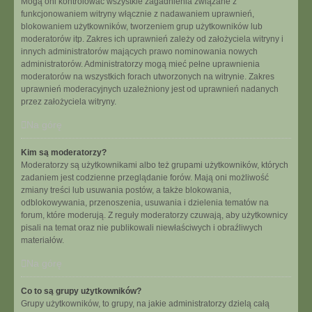
Mogą oni kontrolować wszystkie zagadnienia związane z
funkcjonowaniem witryny włącznie z nadawaniem uprawnień,
blokowaniem użytkowników, tworzeniem grup użytkowników lub
moderatorów itp. Zakres ich uprawnień zależy od założyciela witryny i
innych administratorów mających prawo nominowania nowych
administratorów. Administratorzy mogą mieć pełne uprawnienia
moderatorów na wszystkich forach utworzonych na witrynie. Zakres
uprawnień moderacyjnych uzależniony jest od uprawnień nadanych
przez założyciela witryny.
Na górę
Kim są moderatorzy?
Moderatorzy są użytkownikami albo też grupami użytkowników, których
zadaniem jest codzienne przeglądanie forów. Mają oni możliwość
zmiany treści lub usuwania postów, a także blokowania,
odblokowywania, przenoszenia, usuwania i dzielenia tematów na
forum, które moderują. Z reguły moderatorzy czuwają, aby użytkownicy
pisali na temat oraz nie publikowali niewłaściwych i obraźliwych
materiałów.
Na górę
Co to są grupy użytkowników?
Grupy użytkowników, to grupy, na jakie administratorzy dzielą całą