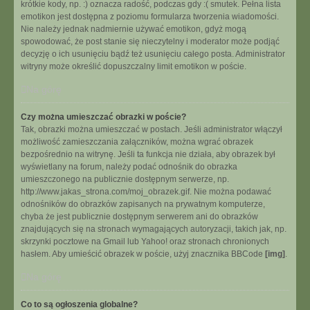
krótkie kody, np. :) oznacza radość, podczas gdy :( smutek. Pełna lista
emotikon jest dostępna z poziomu formularza tworzenia wiadomości.
Nie należy jednak nadmiernie używać emotikon, gdyż mogą
spowodować, że post stanie się nieczytelny i moderator może podjąć
decyzję o ich usunięciu bądź też usunięciu całego posta. Administrator
witryny może określić dopuszczalny limit emotikon w poście.
Na górę
Czy można umieszczać obrazki w poście?
Tak, obrazki można umieszczać w postach. Jeśli administrator włączył
możliwość zamieszczania załączników, można wgrać obrazek
bezpośrednio na witrynę. Jeśli ta funkcja nie działa, aby obrazek był
wyświetlany na forum, należy podać odnośnik do obrazka
umieszczonego na publicznie dostępnym serwerze, np.
http://www.jakas_strona.com/moj_obrazek.gif. Nie można podawać
odnośników do obrazków zapisanych na prywatnym komputerze,
chyba że jest publicznie dostępnym serwerem ani do obrazków
znajdujących się na stronach wymagających autoryzacji, takich jak, np.
skrzynki pocztowe na Gmail lub Yahoo! oraz stronach chronionych
hasłem. Aby umieścić obrazek w poście, użyj znacznika BBCode
[img]
.
Na górę
Co to są ogłoszenia globalne?