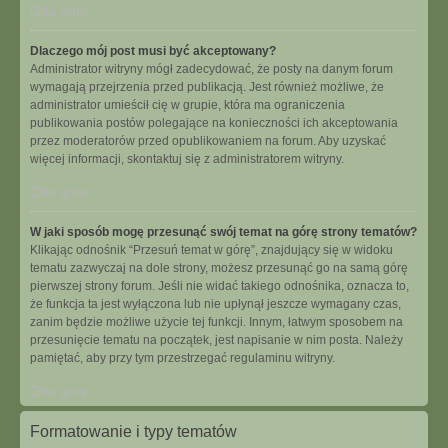
Na górę
Dlaczego mój post musi być akceptowany?
Administrator witryny mógł zadecydować, że posty na danym forum
wymagają przejrzenia przed publikacją. Jest również możliwe, że
administrator umieścił cię w grupie, która ma ograniczenia
publikowania postów polegające na konieczności ich akceptowania
przez moderatorów przed opublikowaniem na forum. Aby uzyskać
więcej informacji, skontaktuj się z administratorem witryny.
Na górę
W jaki sposób mogę przesunąć swój temat na górę strony tematów?
Klikając odnośnik “Przesuń temat w górę”, znajdujący się w widoku
tematu zazwyczaj na dole strony, możesz przesunąć go na samą górę
pierwszej strony forum. Jeśli nie widać takiego odnośnika, oznacza to,
że funkcja ta jest wyłączona lub nie upłynął jeszcze wymagany czas,
zanim będzie możliwe użycie tej funkcji. Innym, łatwym sposobem na
przesunięcie tematu na początek, jest napisanie w nim posta. Należy
pamiętać, aby przy tym przestrzegać regulaminu witryny.
Na górę
Formatowanie i typy tematów