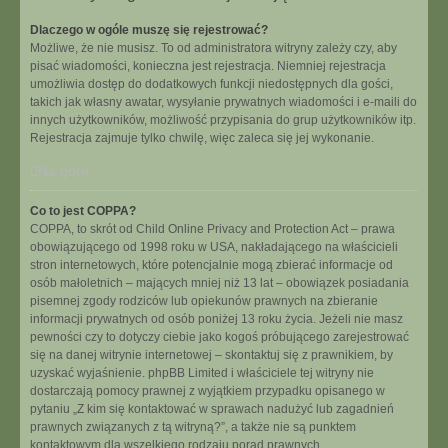
Dlaczego w ogóle muszę się rejestrować?
Możliwe, że nie musisz. To od administratora witryny zależy czy, aby
pisać wiadomości, konieczna jest rejestracja. Niemniej rejestracja
umożliwia dostęp do dodatkowych funkcji niedostępnych dla gości,
takich jak własny awatar, wysyłanie prywatnych wiadomości i e-maili do
innych użytkowników, możliwość przypisania do grup użytkowników itp.
Rejestracja zajmuje tylko chwilę, więc zaleca się jej wykonanie.
Na górę
Co to jest COPPA?
COPPA, to skrót od Child Online Privacy and Protection Act – prawa
obowiązującego od 1998 roku w USA, nakładającego na właścicieli
stron internetowych, które potencjalnie mogą zbierać informacje od
osób małoletnich – mających mniej niż 13 lat – obowiązek posiadania
pisemnej zgody rodziców lub opiekunów prawnych na zbieranie
informacji prywatnych od osób poniżej 13 roku życia. Jeżeli nie masz
pewności czy to dotyczy ciebie jako kogoś próbującego zarejestrować
się na danej witrynie internetowej – skontaktuj się z prawnikiem, by
uzyskać wyjaśnienie. phpBB Limited i właściciele tej witryny nie
dostarczają pomocy prawnej z wyjątkiem przypadku opisanego w
pytaniu „Z kim się kontaktować w sprawach nadużyć lub zagadnień
prawnych związanych z tą witryną?”, a także nie są punktem
kontaktowym dla wszelkiego rodzaju porad prawnych.