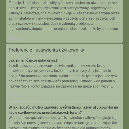
Funkcja “Usuń ciasteczka witryny” usuwa ciasteczka utworzone przez
phpBB dzięki, którym użytkownik jest autoryzowany i logowany do
witryny. Dostarczają one również funkcję – jeśli została włączona przez
administratora witryny – śledzenia przeczytanych i nieprzeczytanych
przez użytkownika postów. Jeśli występują problemy z
logowaniem/wylogowaniem, usunięcie ciasteczek może być pomocne.
Na górę
Preferencje i ustawienia użytkownika
Jak zmienić moje ustawienia?
Jeżeli jesteś zarejestrowanym użytkownikiem, wszystkie twoje
ustawienia są zapisywane w bazie danych witryny. Aby je zmienić,
przejdź do panelu zarządzania swoim kontem. W tym miejscu możesz
dokonać zmian swoich ustawień i preferencji. Odnośnik do panelu o
nazwie “Moje konto” znajduje się zazwyczaj na górze stron witryny.
Na górę
W jaki sposób można zapobiec wyświetlaniu nazwy użytkownika na
liście użytkowników przeglądających forum?
W panelu zarządzania kontem, w “Ustawieniach witryny” znajduje się
funkcja
Nie pokazuj statusu online
. Włącz tę funkcję, zaznaczając
Tak
.
Nazwa użytkownika będzie wyświetlana tylko dla administratorów,