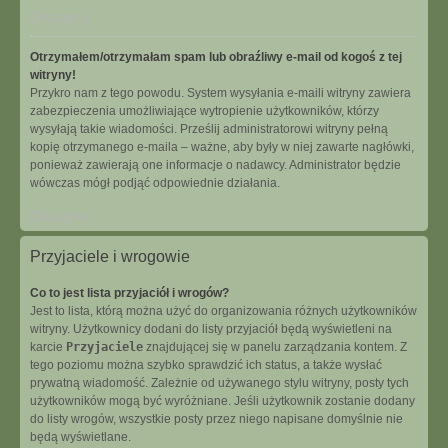
Na górę
Otrzymałem/otrzymałam spam lub obraźliwy e-mail od kogoś z tej
witryny!
Przykro nam z tego powodu. System wysyłania e-maili witryny zawiera
zabezpieczenia umożliwiające wytropienie użytkowników, którzy
wysyłają takie wiadomości. Prześlij administratorowi witryny pełną
kopię otrzymanego e-maila – ważne, aby były w niej zawarte nagłówki,
ponieważ zawierają one informacje o nadawcy. Administrator będzie
wówczas mógł podjąć odpowiednie działania.
Na górę
Przyjaciele i wrogowie
Co to jest lista przyjaciół i wrogów?
Jest to lista, którą można użyć do organizowania różnych użytkowników
witryny. Użytkownicy dodani do listy przyjaciół będą wyświetleni na
karcie
Przyjaciele
znajdującej się w panelu zarządzania kontem. Z
tego poziomu można szybko sprawdzić ich status, a także wysłać
prywatną wiadomość. Zależnie od używanego stylu witryny, posty tych
użytkowników mogą być wyróżniane. Jeśli użytkownik zostanie dodany
do listy wrogów, wszystkie posty przez niego napisane domyślnie nie
będą wyświetlane.