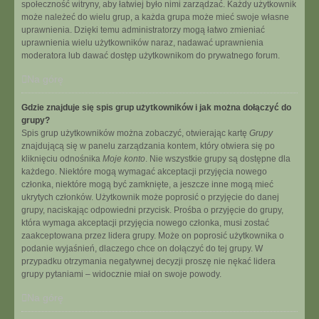
społeczność witryny, aby łatwiej było nimi zarządzać. Każdy użytkownik
może należeć do wielu grup, a każda grupa może mieć swoje własne
uprawnienia. Dzięki temu administratorzy mogą łatwo zmieniać
uprawnienia wielu użytkowników naraz, nadawać uprawnienia
moderatora lub dawać dostęp użytkownikom do prywatnego forum.
Na górę
Gdzie znajduje się spis grup użytkowników i jak można dołączyć do
grupy?
Spis grup użytkowników można zobaczyć, otwierając kartę
Grupy
znajdującą się w panelu zarządzania kontem, który otwiera się po
kliknięciu odnośnika
Moje konto
. Nie wszystkie grupy są dostępne dla
każdego. Niektóre mogą wymagać akceptacji przyjęcia nowego
członka, niektóre mogą być zamknięte, a jeszcze inne mogą mieć
ukrytych członków. Użytkownik może poprosić o przyjęcie do danej
grupy, naciskając odpowiedni przycisk. Prośba o przyjęcie do grupy,
która wymaga akceptacji przyjęcia nowego członka, musi zostać
zaakceptowana przez lidera grupy. Może on poprosić użytkownika o
podanie wyjaśnień, dlaczego chce on dołączyć do tej grupy. W
przypadku otrzymania negatywnej decyzji proszę nie nękać lidera
grupy pytaniami – widocznie miał on swoje powody.
Na górę