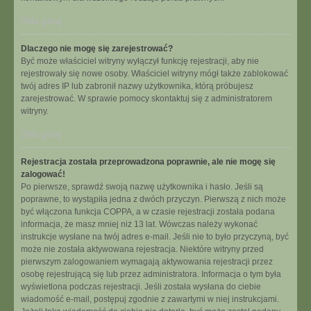
Na górę
Dlaczego nie mogę się zarejestrować?
Być może właściciel witryny wyłączył funkcję rejestracji, aby nie
rejestrowały się nowe osoby. Właściciel witryny mógł także zablokować
twój adres IP lub zabronił nazwy użytkownika, którą próbujesz
zarejestrować. W sprawie pomocy skontaktuj się z administratorem
witryny.
Na górę
Rejestracja została przeprowadzona poprawnie, ale nie mogę się
zalogować!
Po pierwsze, sprawdź swoją nazwę użytkownika i hasło. Jeśli są
poprawne, to wystąpiła jedna z dwóch przyczyn. Pierwszą z nich może
być włączona funkcja COPPA, a w czasie rejestracji została podana
informacja, że masz mniej niż 13 lat. Wówczas należy wykonać
instrukcje wysłane na twój adres e-mail. Jeśli nie to było przyczyną, być
może nie została aktywowana rejestracja. Niektóre witryny przed
pierwszym zalogowaniem wymagają aktywowania rejestracji przez
osobę rejestrującą się lub przez administratora. Informacja o tym była
wyświetlona podczas rejestracji. Jeśli została wysłana do ciebie
wiadomość e-mail, postępuj zgodnie z zawartymi w niej instrukcjami.