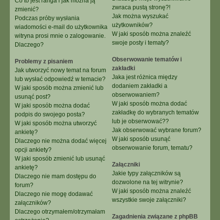
Co to jest ranga i jak można ją
zwraca pustą stronę?!
zmienić?
Jak można wyszukać
Podczas próby wysłania
użytkowników?
wiadomości e-mail do użytkownika
W jaki sposób można znaleźć
witryna prosi mnie o zalogowanie.
swoje posty i tematy?
Dlaczego?
Obserwowanie tematów i
Problemy z pisaniem
zakładki
Jak utworzyć nowy temat na forum
Jaka jest różnica między
lub wysłać odpowiedź w temacie?
dodaniem zakładki a
W jaki sposób można zmienić lub
obserwowaniem?
usunąć post?
W jaki sposób można dodać
W jaki sposób można dodać
zakładkę do wybranych tematów
podpis do swojego posta?
lub je obserwować??
W jaki sposób można utworzyć
Jak obserwować wybrane forum?
ankietę?
W jaki sposób usunąć
Dlaczego nie można dodać więcej
obserwowanie forum, tematu?
opcji ankiety?
W jaki sposób zmienić lub usunąć
Załączniki
ankietę?
Jakie typy załączników są
Dlaczego nie mam dostępu do
dozwolone na tej witrynie?
forum?
W jaki sposób można znaleźć
Dlaczego nie mogę dodawać
wszystkie swoje załączniki?
załączników?
Dlaczego otrzymałem/otrzymałam
Zagadnienia związane z phpBB