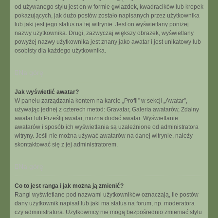
od używanego stylu jest on w formie gwiazdek, kwadracików lub kropek
pokazujących, jak dużo postów zostało napisanych przez użytkownika
lub jaki jest jego status na tej witrynie. Jest on wyświetlany poniżej
nazwy użytkownika. Drugi, zazwyczaj większy obrazek, wyświetlany
powyżej nazwy użytkownika jest znany jako awatar i jest unikatowy lub
osobisty dla każdego użytkownika.
Na górę
Jak wyświetlić awatar?
W panelu zarządzania kontem na karcie „Profil” w sekcji „Awatar”,
używając jednej z czterech metod: Gravatar, Galeria awatarów, Zdalny
awatar lub Prześlij awatar, można dodać awatar. Wyświetlanie
awatarów i sposób ich wyświetlania są uzależnione od administratora
witryny. Jeśli nie można używać awatarów na danej witrynie, należy
skontaktować się z jej administratorem.
Na górę
Co to jest ranga i jak można ją zmienić?
Rangi wyświetlane pod nazwami użytkowników oznaczają, ile postów
dany użytkownik napisał lub jaki ma status na forum, np. moderatora
czy administratora. Użytkownicy nie mogą bezpośrednio zmieniać stylu