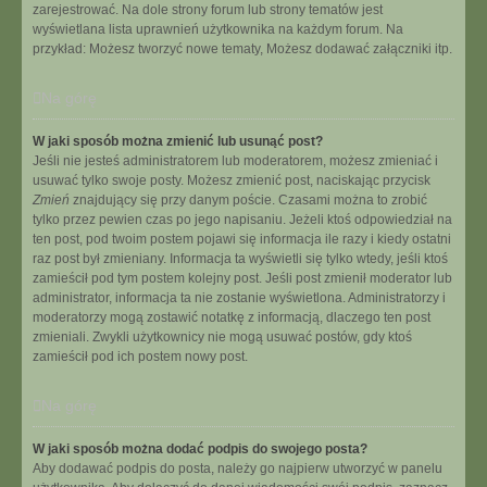
zarejestrować. Na dole strony forum lub strony tematów jest
wyświetlana lista uprawnień użytkownika na każdym forum. Na
przykład: Możesz tworzyć nowe tematy, Możesz dodawać załączniki itp.
Na górę
W jaki sposób można zmienić lub usunąć post?
Jeśli nie jesteś administratorem lub moderatorem, możesz zmieniać i
usuwać tylko swoje posty. Możesz zmienić post, naciskając przycisk
Zmień
znajdujący się przy danym poście. Czasami można to zrobić
tylko przez pewien czas po jego napisaniu. Jeżeli ktoś odpowiedział na
ten post, pod twoim postem pojawi się informacja ile razy i kiedy ostatni
raz post był zmieniany. Informacja ta wyświetli się tylko wtedy, jeśli ktoś
zamieścił pod tym postem kolejny post. Jeśli post zmienił moderator lub
administrator, informacja ta nie zostanie wyświetlona. Administratorzy i
moderatorzy mogą zostawić notatkę z informacją, dlaczego ten post
zmieniali. Zwykli użytkownicy nie mogą usuwać postów, gdy ktoś
zamieścił pod ich postem nowy post.
Na górę
W jaki sposób można dodać podpis do swojego posta?
Aby dodawać podpis do posta, należy go najpierw utworzyć w panelu