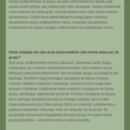
Grupy użytkowników, to grupy, na jakie administratorzy dzielą całą
społeczność witryny, aby łatwiej było nimi zarządzać. Każdy użytkownik
może należeć do wielu grup, a każda grupa może mieć swoje własne
uprawnienia. Dzięki temu administratorzy mogą łatwo zmieniać
uprawnienia wielu użytkowników naraz, nadawać uprawnienia
moderatora lub dawać dostęp użytkownikom do prywatnego forum.
Na górę
Gdzie znajduje się spis grup użytkowników i jak można dołączyć do
grupy?
Spis grup użytkowników można zobaczyć, otwierając kartę
Grupy
znajdującą się w panelu zarządzania kontem, który otwiera się po
kliknięciu odnośnika
Moje konto
. Nie wszystkie grupy są dostępne dla
każdego. Niektóre mogą wymagać akceptacji przyjęcia nowego
członka, niektóre mogą być zamknięte, a jeszcze inne mogą mieć
ukrytych członków. Użytkownik może poprosić o przyjęcie do danej
grupy, naciskając odpowiedni przycisk. Prośba o przyjęcie do grupy,
która wymaga akceptacji przyjęcia nowego członka, musi zostać
zaakceptowana przez lidera grupy. Może on poprosić użytkownika o
podanie wyjaśnień, dlaczego chce on dołączyć do tej grupy. W
przypadku otrzymania negatywnej decyzji proszę nie nękać lidera
grupy pytaniami – widocznie miał on swoje powody.