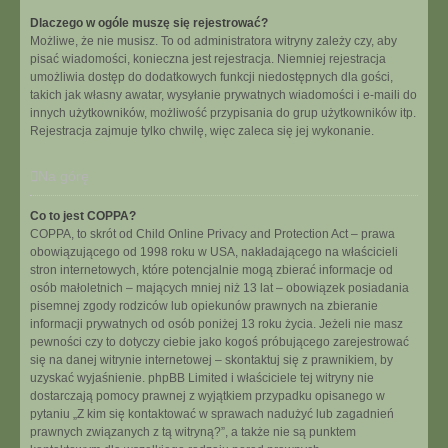
Dlaczego w ogóle muszę się rejestrować?
Możliwe, że nie musisz. To od administratora witryny zależy czy, aby
pisać wiadomości, konieczna jest rejestracja. Niemniej rejestracja
umożliwia dostęp do dodatkowych funkcji niedostępnych dla gości,
takich jak własny awatar, wysyłanie prywatnych wiadomości i e-maili do
innych użytkowników, możliwość przypisania do grup użytkowników itp.
Rejestracja zajmuje tylko chwilę, więc zaleca się jej wykonanie.
Na górę
Co to jest COPPA?
COPPA, to skrót od Child Online Privacy and Protection Act – prawa
obowiązującego od 1998 roku w USA, nakładającego na właścicieli
stron internetowych, które potencjalnie mogą zbierać informacje od
osób małoletnich – mających mniej niż 13 lat – obowiązek posiadania
pisemnej zgody rodziców lub opiekunów prawnych na zbieranie
informacji prywatnych od osób poniżej 13 roku życia. Jeżeli nie masz
pewności czy to dotyczy ciebie jako kogoś próbującego zarejestrować
się na danej witrynie internetowej – skontaktuj się z prawnikiem, by
uzyskać wyjaśnienie. phpBB Limited i właściciele tej witryny nie
dostarczają pomocy prawnej z wyjątkiem przypadku opisanego w
pytaniu „Z kim się kontaktować w sprawach nadużyć lub zagadnień
prawnych związanych z tą witryną?”, a także nie są punktem