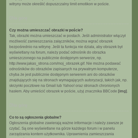
witryny może określić dopuszczalny limit emotikon w poście.
Na górę
Czy można umieszczać obrazki w poście?
Tak, obrazki można umieszczać w postach. Jeśli administrator włączył
możliwość zamieszczania załączników, można wgrać obrazek
bezpośrednio na witrynę. Jeśli ta funkcja nie działa, aby obrazek był
wyświetlany na forum, należy podać odnośnik do obrazka
umieszczonego na publicznie dostępnym serwerze, np.
http://www.jakas_strona.com/moj_obrazek.gif. Nie można podawać
odnośników do obrazków zapisanych na prywatnym komputerze,
chyba że jest publicznie dostępnym serwerem ani do obrazków
znajdujących się na stronach wymagających autoryzacji, takich jak, np.
skrzynki pocztowe na Gmail lub Yahoo! oraz stronach chronionych
hasłem. Aby umieścić obrazek w poście, użyj znacznika BBCode
[img]
.
Na górę
Co to są ogłoszenia globalne?
Ogłoszenia globalne zawierają ważne informacje i należy zawsze je
czytać. Są one wyświetlane na górze każdego forum i w panelu
zarządzania kontem użytkownika. Uprawnienia zamieszczania