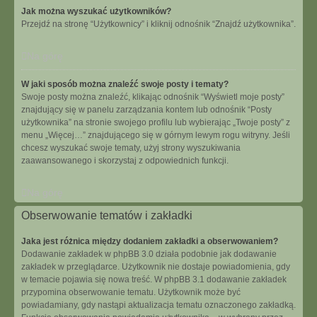
Jak można wyszukać użytkowników?
Przejdź na stronę “Użytkownicy” i kliknij odnośnik “Znajdź użytkownika”.
Na górę
W jaki sposób można znaleźć swoje posty i tematy?
Swoje posty można znaleźć, klikając odnośnik “Wyświetl moje posty”
znajdujący się w panelu zarządzania kontem lub odnośnik “Posty
użytkownika” na stronie swojego profilu lub wybierając „Twoje posty” z
menu „Więcej…” znajdującego się w górnym lewym rogu witryny. Jeśli
chcesz wyszukać swoje tematy, użyj strony wyszukiwania
zaawansowanego i skorzystaj z odpowiednich funkcji.
Na górę
Obserwowanie tematów i zakładki
Jaka jest różnica między dodaniem zakładki a obserwowaniem?
Dodawanie zakładek w phpBB 3.0 działa podobnie jak dodawanie
zakładek w przeglądarce. Użytkownik nie dostaje powiadomienia, gdy
w temacie pojawia się nowa treść. W phpBB 3.1 dodawanie zakładek
przypomina obserwowanie tematu. Użytkownik może być
powiadamiany, gdy nastąpi aktualizacja tematu oznaczonego zakładką.