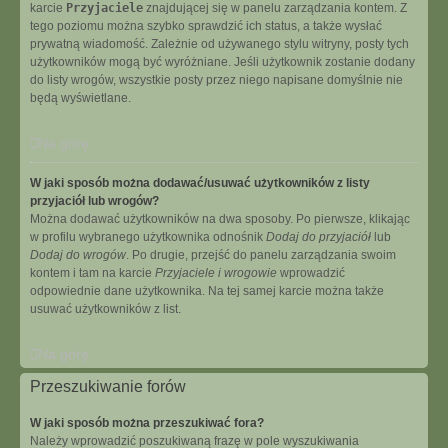
karcie
Przyjaciele
znajdującej się w panelu zarządzania kontem. Z
tego poziomu można szybko sprawdzić ich status, a także wysłać
prywatną wiadomość. Zależnie od używanego stylu witryny, posty tych
użytkowników mogą być wyróżniane. Jeśli użytkownik zostanie dodany
do listy wrogów, wszystkie posty przez niego napisane domyślnie nie
będą wyświetlane.
Na górę
W jaki sposób można dodawać/usuwać użytkowników z listy
przyjaciół lub wrogów?
Można dodawać użytkowników na dwa sposoby. Po pierwsze, klikając
w profilu wybranego użytkownika odnośnik
Dodaj do przyjaciół
lub
Dodaj do wrogów
. Po drugie, przejść do panelu zarządzania swoim
kontem i tam na karcie
Przyjaciele i wrogowie
wprowadzić
odpowiednie dane użytkownika. Na tej samej karcie można także
usuwać użytkowników z list.
Na górę
Przeszukiwanie forów
W jaki sposób można przeszukiwać fora?
Należy wprowadzić poszukiwaną frazę w pole wyszukiwania