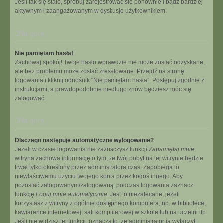
Jeśli tak się stało, spróbuj zarejestrować się ponownie i bądź bardziej
aktywnym i zaangażowanym w dyskusje użytkownikiem.
Na górę
Nie pamiętam hasła!
Zachowaj spokój! Twoje hasło wprawdzie nie może zostać odzyskane,
ale bez problemu może zostać zresetowane. Przejdź na stronę
logowania i kliknij odnośnik “Nie pamiętam hasła”. Postępuj zgodnie z
instrukcjami, a prawdopodobnie niedługo znów będziesz móc się
zalogować.
Na górę
Dlaczego następuje automatyczne wylogowanie?
Jeżeli w czasie logowania nie zaznaczysz funkcji
Zapamiętaj mnie
,
witryna zachowa informację o tym, że twój pobyt na tej witrynie będzie
trwał tylko określony przez administratora czas. Zapobiega to
niewłaściwemu użyciu twojego konta przez kogoś innego. Aby
pozostać zalogowanym/zalogowaną, podczas logowania zaznacz
funkcję
Loguj mnie automatycznie
. Jest to niezalecane, jeżeli
korzystasz z witryny z ogólnie dostępnego komputera, np. w bibliotece,
kawiarence internetowej, sali komputerowej w szkole lub na uczelni itp.
Jeśli nie widzisz tej funkcji, oznacza to, że administrator ją wyłączył.