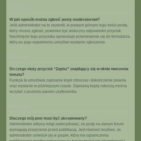
Na górę
W jaki sposób można zgłosić posty moderatorowi?
Jeśli administrator na to zezwolił, w prawym górnym rogu treści posta,
który chcesz zgłosić, powinien być widoczny odpowiedni przycisk.
Naciśnięcie tego przycisku spowoduje przeniesienie cię do formularza,
który po jego wypełnieniu umożliwi wysłanie zgłoszenia.
Na górę
Do czego służy przycisk “Zapisz” znajdujący się w oknie tworzenia
tematu?
Funkcja ta umożliwia zapisanie kopii roboczej i dokończenie pisania
oraz wysłanie w późniejszym czasie. Zapisaną kopię roboczą można
wczytać z poziomu panelu użytkownika.
Na górę
Dlaczego mój post musi być akceptowany?
Administrator witryny mógł zadecydować, że posty na danym forum
wymagają przejrzenia przed publikacją. Jest również możliwe, że
administrator umieścił cię w grupie, która ma ograniczenia