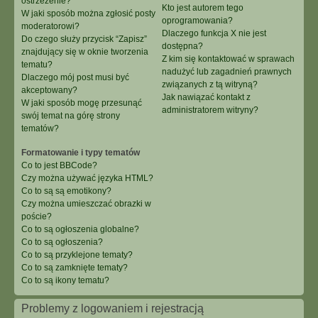
ostrzeżenie?
Kto jest autorem tego
W jaki sposób można zgłosić posty
oprogramowania?
moderatorowi?
Dlaczego funkcja X nie jest
Do czego służy przycisk “Zapisz”
dostępna?
znajdujący się w oknie tworzenia
Z kim się kontaktować w sprawach
tematu?
nadużyć lub zagadnień prawnych
Dlaczego mój post musi być
związanych z tą witryną?
akceptowany?
Jak nawiązać kontakt z
W jaki sposób mogę przesunąć
administratorem witryny?
swój temat na górę strony
tematów?
Formatowanie i typy tematów
Co to jest BBCode?
Czy można używać języka HTML?
Co to są są emotikony?
Czy można umieszczać obrazki w
poście?
Co to są ogłoszenia globalne?
Co to są ogłoszenia?
Co to są przyklejone tematy?
Co to są zamknięte tematy?
Co to są ikony tematu?
Problemy z logowaniem i rejestracją