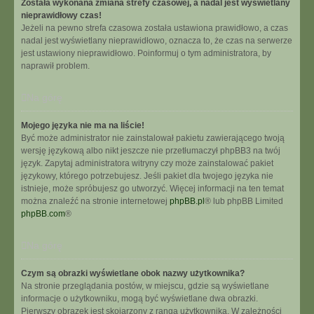
Została wykonana zmiana strefy czasowej, a nadal jest wyświetlany
nieprawidłowy czas!
Jeżeli na pewno strefa czasowa została ustawiona prawidłowo, a czas
nadal jest wyświetlany nieprawidłowo, oznacza to, że czas na serwerze
jest ustawiony nieprawidłowo. Poinformuj o tym administratora, by
naprawił problem.
Na górę
Mojego języka nie ma na liście!
Być może administrator nie zainstalował pakietu zawierającego twoją
wersję językową albo nikt jeszcze nie przetłumaczył phpBB3 na twój
język. Zapytaj administratora witryny czy może zainstalować pakiet
językowy, którego potrzebujesz. Jeśli pakiet dla twojego języka nie
istnieje, może spróbujesz go utworzyć. Więcej informacji na ten temat
można znaleźć na stronie internetowej
phpBB.pl
® lub phpBB Limited
phpBB.com
®
Na górę
Czym są obrazki wyświetlane obok nazwy użytkownika?
Na stronie przeglądania postów, w miejscu, gdzie są wyświetlane
informacje o użytkowniku, mogą być wyświetlane dwa obrazki.
Pierwszy obrazek jest skojarzony z rangą użytkownika. W zależności