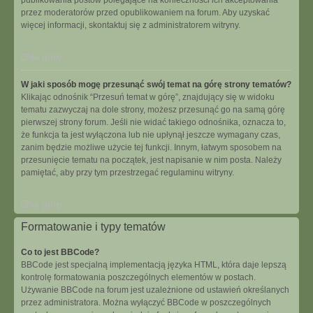
publikowania postów polegające na konieczności ich akceptowania
przez moderatorów przed opublikowaniem na forum. Aby uzyskać
więcej informacji, skontaktuj się z administratorem witryny.
Na górę
W jaki sposób mogę przesunąć swój temat na górę strony tematów?
Klikając odnośnik “Przesuń temat w górę”, znajdujący się w widoku
tematu zazwyczaj na dole strony, możesz przesunąć go na samą górę
pierwszej strony forum. Jeśli nie widać takiego odnośnika, oznacza to,
że funkcja ta jest wyłączona lub nie upłynął jeszcze wymagany czas,
zanim będzie możliwe użycie tej funkcji. Innym, łatwym sposobem na
przesunięcie tematu na początek, jest napisanie w nim posta. Należy
pamiętać, aby przy tym przestrzegać regulaminu witryny.
Na górę
Formatowanie i typy tematów
Co to jest BBCode?
BBCode jest specjalną implementacją języka HTML, która daje lepszą
kontrolę formatowania poszczególnych elementów w postach.
Używanie BBCode na forum jest uzależnione od ustawień określanych
przez administratora. Można wyłączyć BBCode w poszczególnych