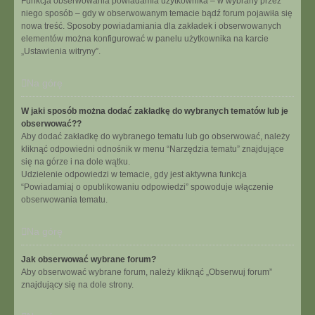
Funkcja obserwowania powiadamia użytkownika – w wybrany przez
niego sposób – gdy w obserwowanym temacie bądź forum pojawiła się
nowa treść. Sposoby powiadamiania dla zakładek i obserwowanych
elementów można konfigurować w panelu użytkownika na karcie
„Ustawienia witryny”.
Na górę
W jaki sposób można dodać zakładkę do wybranych tematów lub je
obserwować??
Aby dodać zakładkę do wybranego tematu lub go obserwować, należy
kliknąć odpowiedni odnośnik w menu “Narzędzia tematu” znajdujące
się na górze i na dole wątku.
Udzielenie odpowiedzi w temacie, gdy jest aktywna funkcja
“Powiadamiaj o opublikowaniu odpowiedzi” spowoduje włączenie
obserwowania tematu.
Na górę
Jak obserwować wybrane forum?
Aby obserwować wybrane forum, należy kliknąć „Obserwuj forum”
znajdujący się na dole strony.