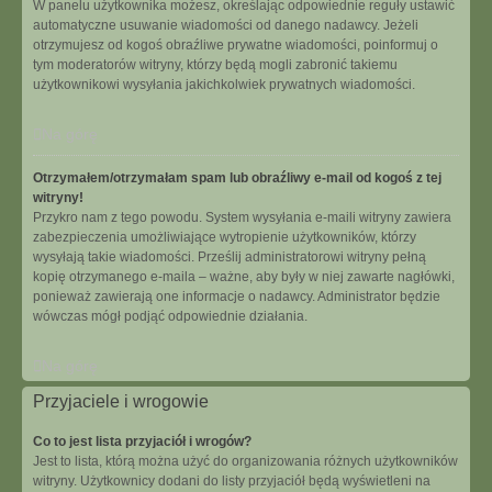
W panelu użytkownika możesz, określając odpowiednie reguły ustawić
automatyczne usuwanie wiadomości od danego nadawcy. Jeżeli
otrzymujesz od kogoś obraźliwe prywatne wiadomości, poinformuj o
tym moderatorów witryny, którzy będą mogli zabronić takiemu
użytkownikowi wysyłania jakichkolwiek prywatnych wiadomości.
Na górę
Otrzymałem/otrzymałam spam lub obraźliwy e-mail od kogoś z tej
witryny!
Przykro nam z tego powodu. System wysyłania e-maili witryny zawiera
zabezpieczenia umożliwiające wytropienie użytkowników, którzy
wysyłają takie wiadomości. Prześlij administratorowi witryny pełną
kopię otrzymanego e-maila – ważne, aby były w niej zawarte nagłówki,
ponieważ zawierają one informacje o nadawcy. Administrator będzie
wówczas mógł podjąć odpowiednie działania.
Na górę
Przyjaciele i wrogowie
Co to jest lista przyjaciół i wrogów?
Jest to lista, którą można użyć do organizowania różnych użytkowników
witryny. Użytkownicy dodani do listy przyjaciół będą wyświetleni na