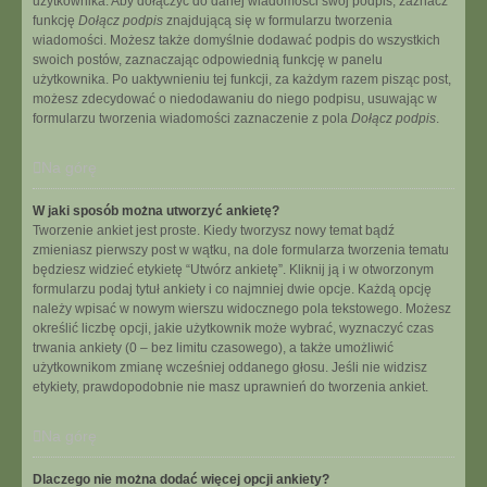
użytkownika. Aby dołączyć do danej wiadomości swój podpis, zaznacz
funkcję
Dołącz podpis
znajdującą się w formularzu tworzenia
wiadomości. Możesz także domyślnie dodawać podpis do wszystkich
swoich postów, zaznaczając odpowiednią funkcję w panelu
użytkownika. Po uaktywnieniu tej funkcji, za każdym razem pisząc post,
możesz zdecydować o niedodawaniu do niego podpisu, usuwając w
formularzu tworzenia wiadomości zaznaczenie z pola
Dołącz podpis
.
Na górę
W jaki sposób można utworzyć ankietę?
Tworzenie ankiet jest proste. Kiedy tworzysz nowy temat bądź
zmieniasz pierwszy post w wątku, na dole formularza tworzenia tematu
będziesz widzieć etykietę “Utwórz ankietę”. Kliknij ją i w otworzonym
formularzu podaj tytuł ankiety i co najmniej dwie opcje. Każdą opcję
należy wpisać w nowym wierszu widocznego pola tekstowego. Możesz
określić liczbę opcji, jakie użytkownik może wybrać, wyznaczyć czas
trwania ankiety (0 – bez limitu czasowego), a także umożliwić
użytkownikom zmianę wcześniej oddanego głosu. Jeśli nie widzisz
etykiety, prawdopodobnie nie masz uprawnień do tworzenia ankiet.
Na górę
Dlaczego nie można dodać więcej opcji ankiety?