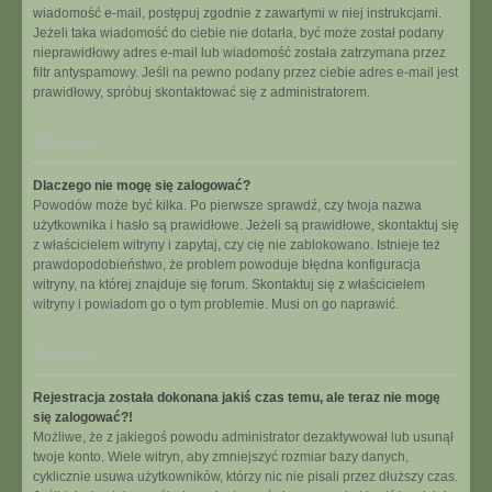
wiadomość e-mail, postępuj zgodnie z zawartymi w niej instrukcjami.
Jeżeli taka wiadomość do ciebie nie dotarła, być może został podany
nieprawidłowy adres e-mail lub wiadomość została zatrzymana przez
filtr antyspamowy. Jeśli na pewno podany przez ciebie adres e-mail jest
prawidłowy, spróbuj skontaktować się z administratorem.
Na górę
Dlaczego nie mogę się zalogować?
Powodów może być kilka. Po pierwsze sprawdź, czy twoja nazwa
użytkownika i hasło są prawidłowe. Jeżeli są prawidłowe, skontaktuj się
z właścicielem witryny i zapytaj, czy cię nie zablokowano. Istnieje też
prawdopodobieństwo, że problem powoduje błędna konfiguracja
witryny, na której znajduje się forum. Skontaktuj się z właścicielem
witryny i powiadom go o tym problemie. Musi on go naprawić.
Na górę
Rejestracja została dokonana jakiś czas temu, ale teraz nie mogę
się zalogować?!
Możliwe, że z jakiegoś powodu administrator dezaktywował lub usunął
twoje konto. Wiele witryn, aby zmniejszyć rozmiar bazy danych,
cyklicznie usuwa użytkowników, którzy nic nie pisali przez dłuższy czas.