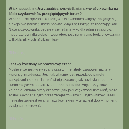
W jaki sposób można zapobiec wyświetlaniu nazwy użytkownika na
liście użytkowników przeglądających forum?
W panelu zarządzania kontem, w “Ustawieniach witryny” znajduje się
funkcja
Nie pokazuj statusu online
. Włącz tę funkcję, zaznaczając
Tak
.
Nazwa użytkownika będzie wyświetlana tylko dla administratorów,
moderatorów i dla ciebie. Twoja obecność na witrynie będzie wykazana
w liczbie ukrytych użytkowników.
Na górę
Jest wyświetlany nieprawidłowy czas!
Możliwe, że jest wyświetlany czas z innej strefy czasowej, niż ta, w
której się znajdujesz. Jeśli tak właśnie jest, przejdź do panelu
zarządzania kontem i zmień strefę czasową, tak aby była zgodna z
twoim miejscem pobytu. Np. Europa centralna, Afryka, czy Nowa
Zelandia. Zmiana strefy czasowej, tak jak i większości ustawień, może
zostać wykonana tylko przez zarejestrowanych użytkowników. Jeżeli
nie jesteś zarejestrowanym użytkownikiem – teraz jest dobry moment,
by się zarejestrować.
Na górę