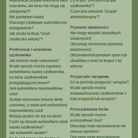
Rejestracja została dokonana jakiś
Co to jest “Domyślna grupa
czas temu, ale teraz nie mogę się
użytkownika”?
zalogować?!
Czym jest odnośnik “Zespół
Nie pamiętam hasła!
administracyjny”?
Dlaczego następuje automatyczne
Prywatne wiadomości
wylogowanie?
Nie mogę wysyłać prywatnych
Jak działa funkcja “Usuń
wiadomości!
ciasteczka witryny”?
Otrzymuję niechciane prywatne
Preferencje i ustawienia
wiadomości!
użytkownika
Otrzymałem/otrzymałam spam lub
Jak zmienić moje ustawienia?
obraźliwy e-mail od kogoś z tej
W jaki sposób można zapobiec
witryny!
wyświetlaniu nazwy użytkownika
Przyjaciele i wrogowie
na liście użytkowników
Co to jest lista przyjaciół i wrogów?
przeglądających forum?
W jaki sposób można
Jest wyświetlany nieprawidłowy
dodawać/usuwać użytkowników z
czas!
listy przyjaciół lub wrogów?
Została wykonana zmiana strefy
czasowej, a nadal jest wyświetlany
Przeszukiwanie forów
nieprawidłowy czas!
W jaki sposób można
Mojego języka nie ma na liście!
przeszukiwać fora?
Czym są obrazki wyświetlane obok
Dlaczego moje wyszukiwanie nie
nazwy użytkownika?
zwraca wyników?
Jak wyświetlić awatar?
Dlaczego moje wyszukiwanie