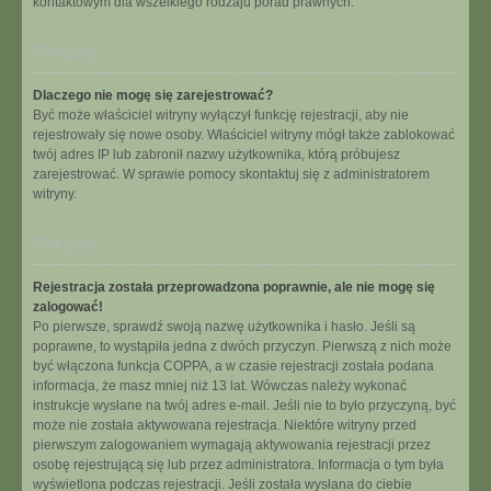
kontaktowym dla wszelkiego rodzaju porad prawnych.
Na górę
Dlaczego nie mogę się zarejestrować?
Być może właściciel witryny wyłączył funkcję rejestracji, aby nie
rejestrowały się nowe osoby. Właściciel witryny mógł także zablokować
twój adres IP lub zabronił nazwy użytkownika, którą próbujesz
zarejestrować. W sprawie pomocy skontaktuj się z administratorem
witryny.
Na górę
Rejestracja została przeprowadzona poprawnie, ale nie mogę się
zalogować!
Po pierwsze, sprawdź swoją nazwę użytkownika i hasło. Jeśli są
poprawne, to wystąpiła jedna z dwóch przyczyn. Pierwszą z nich może
być włączona funkcja COPPA, a w czasie rejestracji została podana
informacja, że masz mniej niż 13 lat. Wówczas należy wykonać
instrukcje wysłane na twój adres e-mail. Jeśli nie to było przyczyną, być
może nie została aktywowana rejestracja. Niektóre witryny przed
pierwszym zalogowaniem wymagają aktywowania rejestracji przez
osobę rejestrującą się lub przez administratora. Informacja o tym była
wyświetlona podczas rejestracji. Jeśli została wysłana do ciebie