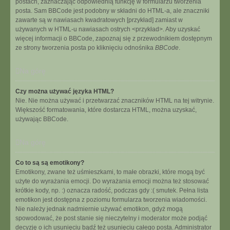
postach, zaznaczając odpowiednią funkcję w formularzu tworzenia
posta. Sam BBCode jest podobny w składni do HTML-a, ale znaczniki
zawarte są w nawiasach kwadratowych [przykład] zamiast w
używanych w HTML-u nawiasach ostrych <przykład>. Aby uzyskać
więcej informacji o BBCode, zapoznaj się z przewodnikiem dostępnym
ze strony tworzenia posta po kliknięciu odnośnika
BBCode
.
Na górę
Czy można używać języka HTML?
Nie. Nie można używać i przetwarzać znaczników HTML na tej witrynie.
Większość formatowania, które dostarcza HTML, można uzyskać,
używając BBCode.
Na górę
Co to są są emotikony?
Emotikony, zwane też uśmieszkami, to małe obrazki, które mogą być
użyte do wyrażania emocji. Do wyrażania emocji można też stosować
krótkie kody, np. :) oznacza radość, podczas gdy :( smutek. Pełna lista
emotikon jest dostępna z poziomu formularza tworzenia wiadomości.
Nie należy jednak nadmiernie używać emotikon, gdyż mogą
spowodować, że post stanie się nieczytelny i moderator może podjąć
decyzję o ich usunięciu bądź też usunięciu całego posta. Administrator