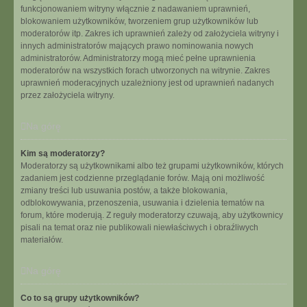
funkcjonowaniem witryny włącznie z nadawaniem uprawnień,
blokowaniem użytkowników, tworzeniem grup użytkowników lub
moderatorów itp. Zakres ich uprawnień zależy od założyciela witryny i
innych administratorów mających prawo nominowania nowych
administratorów. Administratorzy mogą mieć pełne uprawnienia
moderatorów na wszystkich forach utworzonych na witrynie. Zakres
uprawnień moderacyjnych uzależniony jest od uprawnień nadanych
przez założyciela witryny.
Na górę
Kim są moderatorzy?
Moderatorzy są użytkownikami albo też grupami użytkowników, których
zadaniem jest codzienne przeglądanie forów. Mają oni możliwość
zmiany treści lub usuwania postów, a także blokowania,
odblokowywania, przenoszenia, usuwania i dzielenia tematów na
forum, które moderują. Z reguły moderatorzy czuwają, aby użytkownicy
pisali na temat oraz nie publikowali niewłaściwych i obraźliwych
materiałów.
Na górę
Co to są grupy użytkowników?