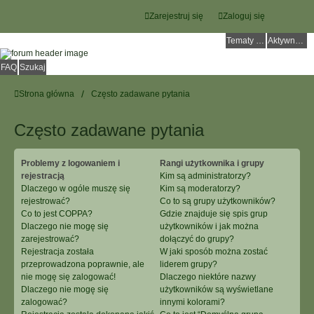
Zarejestruj się
Zaloguj się
Tematy bez odpowiedzi
Aktywne tematy
FAQ
Szukaj
Strona główna
Często zadawane pytania
Często zadawane pytania
Problemy z logowaniem i
Rangi użytkownika i grupy
rejestracją
Kim są administratorzy?
Dlaczego w ogóle muszę się
Kim są moderatorzy?
rejestrować?
Co to są grupy użytkowników?
Co to jest COPPA?
Gdzie znajduje się spis grup
Dlaczego nie mogę się
użytkowników i jak można
zarejestrować?
dołączyć do grupy?
Rejestracja została
W jaki sposób można zostać
przeprowadzona poprawnie, ale
liderem grupy?
nie mogę się zalogować!
Dlaczego niektóre nazwy
Dlaczego nie mogę się
użytkowników są wyświetlane
zalogować?
innymi kolorami?