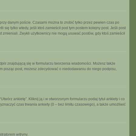
 przy danym poście. Czasami można to zrobić tylko przez pewien czas po
i się tylko wtedy, jeśli ktoś zamieścił pod tym postem kolejny post. Jeśli post
ost zmieniali. Zwykli użytkownicy nie mogą usuwać postów, gdy ktoś zamieścił
dpis
znajdującą się w formularzu tworzenia wiadomości. Możesz także
zem pisząc post, możesz zdecydować o niedodawaniu do niego podpisu,
wórz ankietę”. Kliknij ją i w otworzonym formularzu podaj tytuł ankiety i co
znaczyć czas trwania ankiety (0 – bez limitu czasowego), a także umożliwić
stratorem witryny.