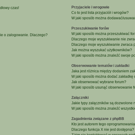
Przyjaciele i wrogowie
idłowy czas!
Co to jest lista przyjaciół i wrogów?
W jaki sposób można dodawać/usuwać u
Przeszukiwanie forów
W jaki sposób można przeszukiwać fo
nie o zalogowanie. Dlaczego?
Dlaczego moje wyszukiwanie nie zwr
Dlaczego moje wyszukiwanie zwraca p
Jak można wyszukać użytkowników?
W jaki sposób można znaleźć swoje po
Obserwowanie tematów i zakładki
Jaka jest różnica między dodaniem z
W jaki sposób można dodać zakładkę 
Jak obserwować wybrane forum?
W jaki sposób usunąć obserwowanie f
Załączniki
Jakie typy załączników są dozwolone na
W jaki sposób można znaleźć wszystki
Zagadnienia związane z phpBB
Kto jest autorem tego oprogramowani
Dlaczego funkcja X nie jest dostępna?