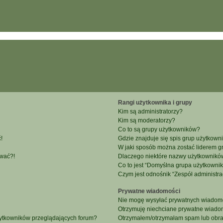
Rangi użytkownika i grupy
Kim są administratorzy?
Kim są moderatorzy?
Co to są grupy użytkowników?
!
Gdzie znajduje się spis grup użytkown
W jaki sposób można zostać liderem g
ować?!
Dlaczego niektóre nazwy użytkowników
Co to jest “Domyślna grupa użytkowni
Czym jest odnośnik “Zespół administra
Prywatne wiadomości
Nie mogę wysyłać prywatnych wiadomo
Otrzymuję niechciane prywatne wiado
żytkowników przeglądających forum?
Otrzymałem/otrzymałam spam lub obraźl