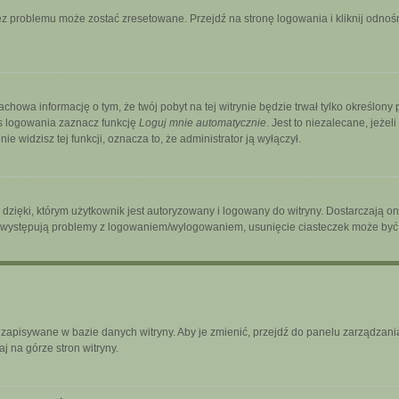
 problemu może zostać zresetowane. Przejdź na stronę logowania i kliknij odnośni
zachowa informację o tym, że twój pobyt na tej witrynie będzie trwał tylko określo
s logowania zaznacz funkcję
Loguj mnie automatycznie
. Jest to niezalecane, jeżel
ie widzisz tej funkcji, oznacza to, że administrator ją wyłączył.
ięki, którym użytkownik jest autoryzowany i logowany do witryny. Dostarczają one 
śli występują problemy z logowaniem/wylogowaniem, usunięcie ciasteczek może by
ą zapisywane w bazie danych witryny. Aby je zmienić, przejdź do panelu zarządz
j na górze stron witryny.