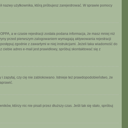
ronił nazwy użytkownika, którą próbujesz zarejestrować. W sprawie pomocy
PPA, a w czasie rejestracji została podana informacja, że masz mniej niż
 witryny przed pierwszym zalogowaniem wymagają aktywowania rejestracji
, postępuj zgodnie z zawartymi w niej instrukcjami. Jeżeli taka wiadomość do
 ciebie adres e-mail jest prawidłowy, spróbuj skontaktować się z
 i zapytaj, czy cię nie zablokowano. Istnieje też prawdopodobieństwo, że
naprawić.
w, którzy nic nie pisali przez dłuższy czas. Jeśli tak się stało, spróbuj