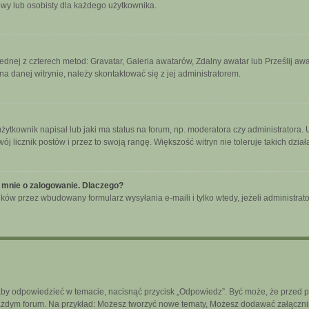
owy lub osobisty dla każdego użytkownika.
jednej z czterech metod: Gravatar, Galeria awatarów, Zdalny awatar lub Prześlij a
a danej witrynie, należy skontaktować się z jej administratorem.
tkownik napisał lub jaki ma status na forum, np. moderatora czy administratora.
wój licznik postów i przez to swoją rangę. Większość witryn nie toleruje takich dzia
 mnie o zalogowanie. Dlaczego?
ków przez wbudowany formularz wysyłania e-maili i tylko wtedy, jeżeli administra
aby odpowiedzieć w temacie, nacisnąć przycisk „Odpowiedz”. Być może, że przed 
każdym forum. Na przykład: Możesz tworzyć nowe tematy, Możesz dodawać załączniki