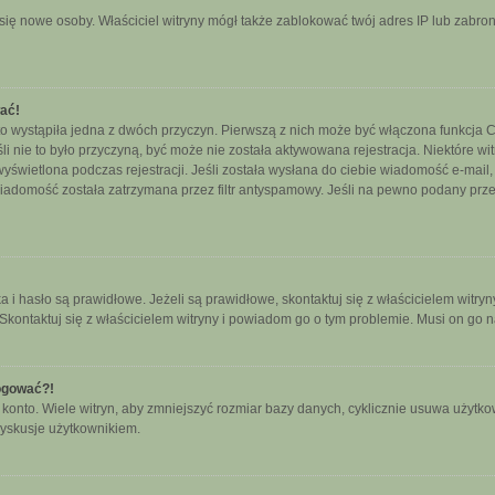
ały się nowe osoby. Właściciel witryny mógł także zablokować twój adres IP lub zab
wać!
o wystąpiła jedna z dwóch przyczyn. Pierwszą z nich może być włączona funkcja CO
śli nie to było przyczyną, być może nie została aktywowana rejestracja. Niektóre
 wyświetlona podczas rejestracji. Jeśli została wysłana do ciebie wiadomość e-mail
wiadomość została zatrzymana przez filtr antyspamowy. Jeśli na pewno podany przez
hasło są prawidłowe. Jeżeli są prawidłowe, skontaktuj się z właścicielem witryny
 Skontaktuj się z właścicielem witryny i powiadom go o tym problemie. Musi on go 
logować?!
nto. Wiele witryn, aby zmniejszyć rozmiar bazy danych, cyklicznie usuwa użytkownikó
yskusje użytkownikiem.