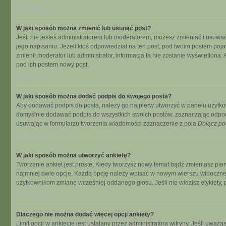
Na górę
W jaki sposób można zmienić lub usunąć post?
Jeśli nie jesteś administratorem lub moderatorem, możesz zmieniać i usuwać
jego napisaniu. Jeżeli ktoś odpowiedział na ten post, pod twoim postem pojawi s
zmienił moderator lub administrator, informacja ta nie zostanie wyświetlona
pod ich postem nowy post.
Na górę
W jaki sposób można dodać podpis do swojego posta?
Aby dodawać podpis do posta, należy go najpierw utworzyć w panelu użytko
domyślnie dodawać podpis do wszystkich swoich postów, zaznaczając odpowi
usuwając w formularzu tworzenia wiadomości zaznaczenie z pola
Dołącz po
Na górę
W jaki sposób można utworzyć ankietę?
Tworzenie ankiet jest proste. Kiedy tworzysz nowy temat bądź zmieniasz pierw
najmniej dwie opcje. Każdą opcję należy wpisać w nowym wierszu widocznego
użytkownikom zmianę wcześniej oddanego głosu. Jeśli nie widzisz etykiety
Na górę
Dlaczego nie można dodać więcej opcji ankiety?
Limit opcji w ankiecie jest ustalany przez administratora witryny. Jeśli uważa