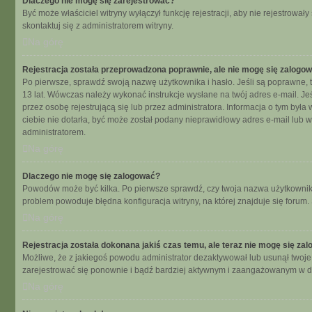
Dlaczego nie mogę się zarejestrować?
Być może właściciel witryny wyłączył funkcję rejestracji, aby nie rejestrow
skontaktuj się z administratorem witryny.
Na górę
Rejestracja została przeprowadzona poprawnie, ale nie mogę się zalogo
Po pierwsze, sprawdź swoją nazwę użytkownika i hasło. Jeśli są poprawne, t
13 lat. Wówczas należy wykonać instrukcje wysłane na twój adres e-mail. Je
przez osobę rejestrującą się lub przez administratora. Informacja o tym była
ciebie nie dotarła, być może został podany nieprawidłowy adres e-mail lub 
administratorem.
Na górę
Dlaczego nie mogę się zalogować?
Powodów może być kilka. Po pierwsze sprawdź, czy twoja nazwa użytkownika i 
problem powoduje błędna konfiguracja witryny, na której znajduje się forum.
Na górę
Rejestracja została dokonana jakiś czas temu, ale teraz nie mogę się za
Możliwe, że z jakiegoś powodu administrator dezaktywował lub usunął twoje ko
zarejestrować się ponownie i bądź bardziej aktywnym i zaangażowanym w d
Na górę