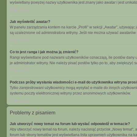
wyświetlany powyżej nazwy użytkownika jest znany jako awatar i jest unikat
Na górę
Jak wyświetlić awatar?
W panelu zarządzania kontem na karcie „Profil” w sekcji „Awatar”, używając 
są uzależnione od administratora witryny. Jeśli nie można używać awatarów n
Na górę
Co to jest ranga i jak można ją zmienić?
Rangi wyświetlane pod nazwami użytkowników oznaczają, ile postów dany uży
je administrator witryny. Nie należy pisać postów tylko po to, aby zwiększyć s
Na górę
Podczas próby wysłania wiadomości e-mail do użytkownika witryna prosi
Tylko zarejestrowani użytkownicy mogą wysyłać e-maile do innych użytkowni
systemu poczty elektronicznej witryny przez anonimowych użytkowników.
Na górę
Problemy z pisaniem
Jak utworzyć nowy temat na forum lub wysłać odpowiedź w temacie?
Aby utworzyć nowy temat na forum, należy nacisnąć przycisk „Nowy temat”, 
forum lub strony tematów jest wyświetlana lista uprawnień użytkownika na 