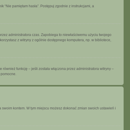
k “Nie pamiętam hasła”. Postępuj zgodnie z instrukcjami, a
ny przez administratora czas. Zapobiega to niewłaściwemu użyciu twojego
i korzystasz z witryny z ogólnie dostępnego komputera, np. w bibliotece,
również funkcję – jeśli została włączona przez administratora witryny –
ć pomocne.
ania swoim kontem. W tym miejscu możesz dokonać zmian swoich ustawień i