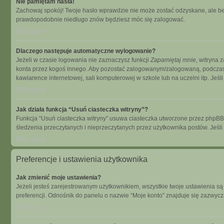
Nie pamiętam hasła!
Zachowaj spokój! Twoje hasło wprawdzie nie może zostać odzyskane, ale bez
prawdopodobnie niedługo znów będziesz móc się zalogować.
Na górę
Dlaczego następuje automatyczne wylogowanie?
Jeżeli w czasie logowania nie zaznaczysz funkcji
Zapamiętaj mnie
, witryna 
konta przez kogoś innego. Aby pozostać zalogowanym/zalogowaną, podcza
kawiarence internetowej, sali komputerowej w szkole lub na uczelni itp. Jeśli n
Na górę
Jak działa funkcja “Usuń ciasteczka witryny”?
Funkcja “Usuń ciasteczka witryny” usuwa ciasteczka utworzone przez phpBB dz
śledzenia przeczytanych i nieprzeczytanych przez użytkownika postów. Je
Na górę
Preferencje i ustawienia użytkownika
Jak zmienić moje ustawienia?
Jeżeli jesteś zarejestrowanym użytkownikiem, wszystkie twoje ustawienia s
preferencji. Odnośnik do panelu o nazwie “Moje konto” znajduje się zazwycza
Na górę