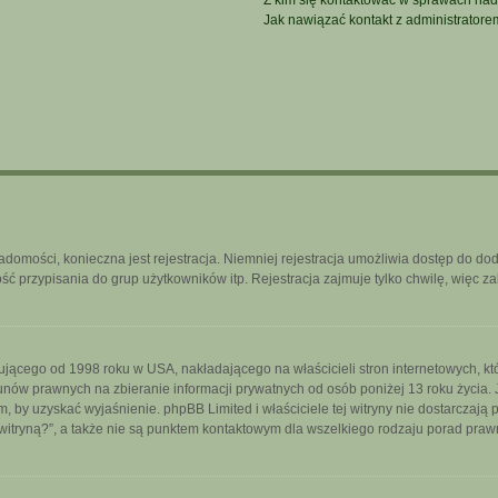
Z kim się kontaktować w sprawach nad
Jak nawiązać kontakt z administratore
iadomości, konieczna jest rejestracja. Niemniej rejestracja umożliwia dostęp do do
 przypisania do grup użytkowników itp. Rejestracja zajmuje tylko chwilę, więc za
ującego od 1998 roku w USA, nakładającego na właścicieli stron internetowych, k
nów prawnych na zbieranie informacji prywatnych od osób poniżej 13 roku życia. 
iem, by uzyskać wyjaśnienie. phpBB Limited i właściciele tej witryny nie dostarcza
itryną?”, a także nie są punktem kontaktowym dla wszelkiego rodzaju porad praw