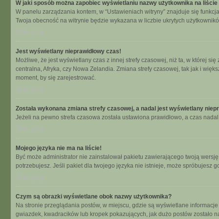
W jaki sposób można zapobiec wyświetlaniu nazwy użytkownika na liści
W panelu zarządzania kontem, w “Ustawieniach witryny” znajduje się funkcj
Twoja obecność na witrynie będzie wykazana w liczbie ukrytych użytkownikó
Na górę
Jest wyświetlany nieprawidłowy czas!
Możliwe, że jest wyświetlany czas z innej strefy czasowej, niż ta, w której 
centralna, Afryka, czy Nowa Zelandia. Zmiana strefy czasowej, tak jak i wię
moment, by się zarejestrować.
Na górę
Została wykonana zmiana strefy czasowej, a nadal jest wyświetlany niep
Jeżeli na pewno strefa czasowa została ustawiona prawidłowo, a czas nadal 
Na górę
Mojego języka nie ma na liście!
Być może administrator nie zainstalował pakietu zawierającego twoją wersję 
potrzebujesz. Jeśli pakiet dla twojego języka nie istnieje, może spróbujesz 
Na górę
Czym są obrazki wyświetlane obok nazwy użytkownika?
Na stronie przeglądania postów, w miejscu, gdzie są wyświetlane informacje
gwiazdek, kwadracików lub kropek pokazujących, jak dużo postów zostało napi