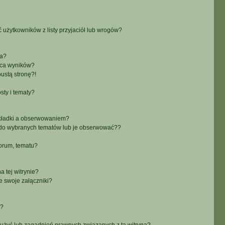
żytkowników z listy przyjaciół lub wrogów?
ra?
aca wyników?
ustą stronę?!
sty i tematy?
akładki a obserwowaniem?
do wybranych tematów lub je obserwować??
orum, tematu?
 tej witrynie?
e swoje załączniki?
a?