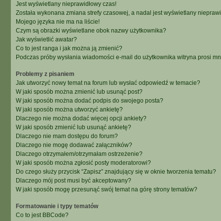
Jest wyświetlany nieprawidłowy czas!
Została wykonana zmiana strefy czasowej, a nadal jest wyświetlany niepraw
Mojego języka nie ma na liście!
Czym są obrazki wyświetlane obok nazwy użytkownika?
Jak wyświetlić awatar?
Co to jest ranga i jak można ją zmienić?
Podczas próby wysłania wiadomości e-mail do użytkownika witryna prosi m
Problemy z pisaniem
Jak utworzyć nowy temat na forum lub wysłać odpowiedź w temacie?
W jaki sposób można zmienić lub usunąć post?
W jaki sposób można dodać podpis do swojego posta?
W jaki sposób można utworzyć ankietę?
Dlaczego nie można dodać więcej opcji ankiety?
W jaki sposób zmienić lub usunąć ankietę?
Dlaczego nie mam dostępu do forum?
Dlaczego nie mogę dodawać załączników?
Dlaczego otrzymałem/otrzymałam ostrzeżenie?
W jaki sposób można zgłosić posty moderatorowi?
Do czego służy przycisk “Zapisz” znajdujący się w oknie tworzenia tematu?
Dlaczego mój post musi być akceptowany?
W jaki sposób mogę przesunąć swój temat na górę strony tematów?
Formatowanie i typy tematów
Co to jest BBCode?