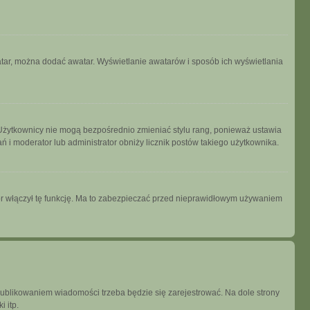
watar, można dodać awatar. Wyświetlanie awatarów i sposób ich wyświetlania
 Użytkownicy nie mogą bezpośrednio zmieniać stylu rang, ponieważ ustawia
łań i moderator lub administrator obniży licznik postów takiego użytkownika.
tor włączył tę funkcję. Ma to zabezpieczać przed nieprawidłowym używaniem
publikowaniem wiadomości trzeba będzie się zarejestrować. Na dole strony
 itp.