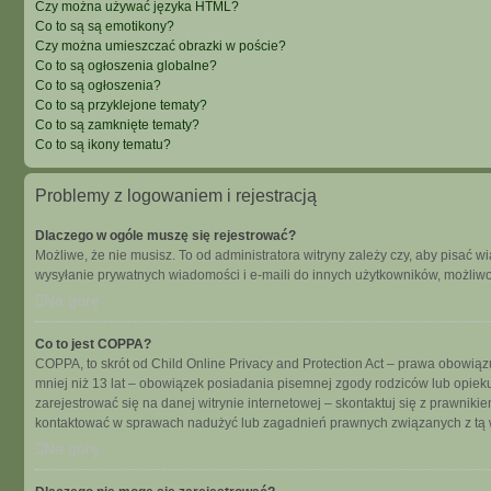
Czy można używać języka HTML?
Co to są są emotikony?
Czy można umieszczać obrazki w poście?
Co to są ogłoszenia globalne?
Co to są ogłoszenia?
Co to są przyklejone tematy?
Co to są zamknięte tematy?
Co to są ikony tematu?
Problemy z logowaniem i rejestracją
Dlaczego w ogóle muszę się rejestrować?
Możliwe, że nie musisz. To od administratora witryny zależy czy, aby pisać w
wysyłanie prywatnych wiadomości i e-maili do innych użytkowników, możliwość
Na górę
Co to jest COPPA?
COPPA, to skrót od Child Online Privacy and Protection Act – prawa obowiąz
mniej niż 13 lat – obowiązek posiadania pisemnej zgody rodziców lub opieku
zarejestrować się na danej witrynie internetowej – skontaktuj się z prawnik
kontaktować w sprawach nadużyć lub zagadnień prawnych związanych z tą w
Na górę