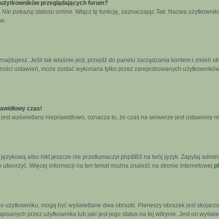
e użytkowników przeglądających forum?
a
Nie pokazuj statusu online
. Włącz tę funkcję, zaznaczając
Tak
. Nazwa użytkownika
w.
się znajdujesz. Jeśli tak właśnie jest, przejdź do panelu zarządzania kontem i zmie
kszości ustawień, może zostać wykonana tylko przez zarejestrowanych użytkowników.
rawidłowy czas!
jest wyświetlany nieprawidłowo, oznacza to, że czas na serwerze jest ustawiony n
językową albo nikt jeszcze nie przetłumaczył phpBB3 na twój język. Zapytaj admini
go utworzyć. Więcej informacji na ten temat można znaleźć na stronie internetowej
p
 o użytkowniku, mogą być wyświetlane dwa obrazki. Pierwszy obrazek jest skojarz
sanych przez użytkownika lub jaki jest jego status na tej witrynie. Jest on wyświ