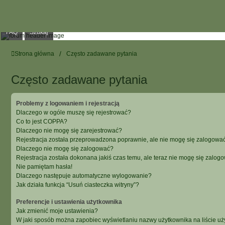
FAQ
Szukaj
Strona główna
Często zadawane pytania
Często zadawane pytania
Problemy z logowaniem i rejestracją
Dlaczego w ogóle muszę się rejestrować?
Co to jest COPPA?
Dlaczego nie mogę się zarejestrować?
Rejestracja została przeprowadzona poprawnie, ale nie mogę się zalogować
Dlaczego nie mogę się zalogować?
Rejestracja została dokonana jakiś czas temu, ale teraz nie mogę się zalog
Nie pamiętam hasła!
Dlaczego następuje automatyczne wylogowanie?
Jak działa funkcja “Usuń ciasteczka witryny”?
Preferencje i ustawienia użytkownika
Jak zmienić moje ustawienia?
W jaki sposób można zapobiec wyświetlaniu nazwy użytkownika na liście u