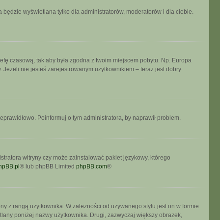
 będzie wyświetlana tylko dla administratorów, moderatorów i dla ciebie.
ń strefę czasową, tak aby była zgodna z twoim miejscem pobytu. Np. Europa
 Jeżeli nie jesteś zarejestrowanym użytkownikiem – teraz jest dobry
ieprawidłowo. Poinformuj o tym administratora, by naprawił problem.
stratora witryny czy może zainstalować pakiet językowy, którego
hpBB.pl
® lub phpBB Limited
phpBB.com
®
ony z rangą użytkownika. W zależności od używanego stylu jest on w formie
etlany poniżej nazwy użytkownika. Drugi, zazwyczaj większy obrazek,