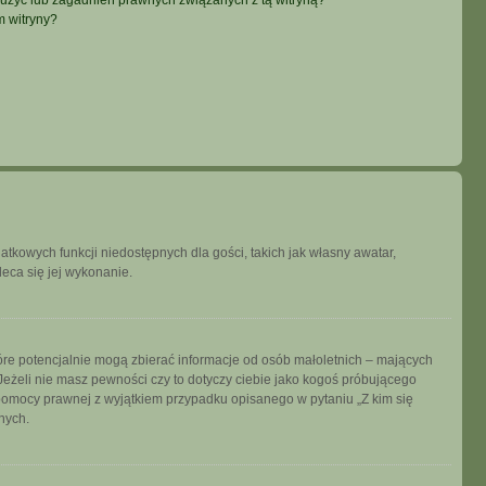
użyć lub zagadnień prawnych związanych z tą witryną?
m witryny?
datkowych funkcji niedostępnych dla gości, takich jak własny awatar,
leca się jej wykonanie.
tóre potencjalnie mogą zbierać informacje od osób małoletnich – mających
Jeżeli nie masz pewności czy to dotyczy ciebie jako kogoś próbującego
ją pomocy prawnej z wyjątkiem przypadku opisanego w pytaniu „Z kim się
nych.