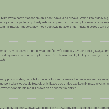
 tylko swoje posty. Możesz zmienić post, naciskając przycisk
Zmień
znajdujący się
ię informacja ile razy i kiedy ostatni raz post był zmieniany. Informacja ta wyświetl
. Administratorzy i moderatorzy mogą zostawić notatkę z informacją, dlaczego ten p
wnika. Aby dołączyć do danej wiadomości swój podpis, zaznacz funkcję
Dołącz po
ednią funkcję w panelu użytkownika. Po uaktywnieniu tej funkcji, za każdym ra
dpis
.
szy post w wątku, na dole formularza tworzenia tematu będziesz widzieć etykietę “Ut
 pola tekstowego. Możesz określić liczbę opcji, jakie użytkownik może wybrać, wy
, prawdopodobnie nie masz uprawnień do tworzenia ankiet.
sz, że potrzebujesz wstawić więcej opcji niż dozwolony limit, skontaktuj się z admini