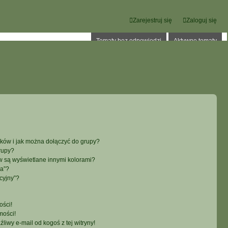
Zarejestruj się
Zaloguj się
Tematy bez odpowiedzi
Aktywne tematy
ików i jak można dołączyć do grupy?
rupy?
 są wyświetlane innymi kolorami?
ka”?
cyjny”?
ści!
mości!
iwy e-mail od kogoś z tej witryny!