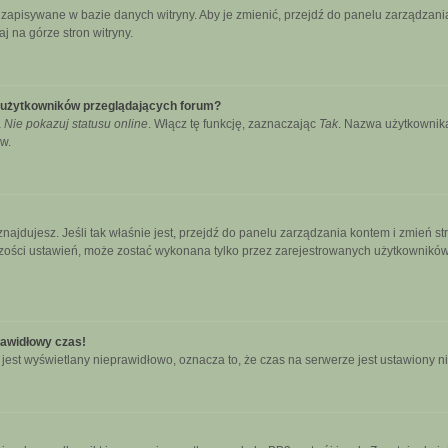
ą zapisywane w bazie danych witryny. Aby je zmienić, przejdź do panelu zarządz
j na górze stron witryny.
e użytkowników przeglądających forum?
a
Nie pokazuj statusu online
. Włącz tę funkcję, zaznaczając
Tak
. Nazwa użytkownika
w.
się znajdujesz. Jeśli tak właśnie jest, przejdź do panelu zarządzania kontem i zmie
kszości ustawień, może zostać wykonana tylko przez zarejestrowanych użytkowników.
rawidłowy czas!
jest wyświetlany nieprawidłowo, oznacza to, że czas na serwerze jest ustawiony n