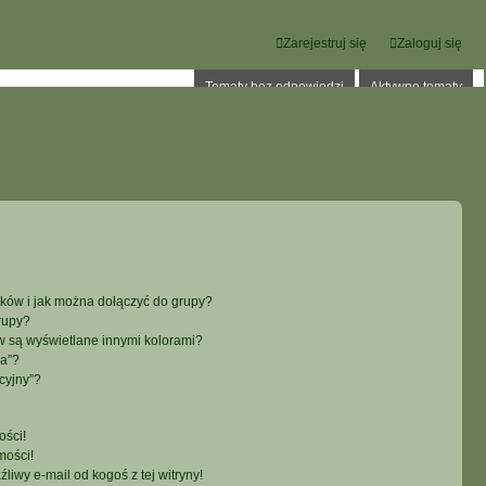
Zarejestruj się
Zaloguj się
Tematy bez odpowiedzi
Aktywne tematy
ików i jak można dołączyć do grupy?
rupy?
 są wyświetlane innymi kolorami?
ka”?
cyjny”?
ści!
mości!
iwy e-mail od kogoś z tej witryny!