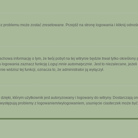
 problemu może zostać zresetowane. Przejdź na stronę logowania i kliknij odnośni
zachowa informację o tym, że twój pobyt na tej witrynie będzie trwał tylko określo
s logowania zaznacz funkcję
Loguj mnie automatycznie
. Jest to niezalecane, jeżel
ie widzisz tej funkcji, oznacza to, że administrator ją wyłączył.
ięki, którym użytkownik jest autoryzowany i logowany do witryny. Dostarczają one 
śli występują problemy z logowaniem/wylogowaniem, usunięcie ciasteczek może by