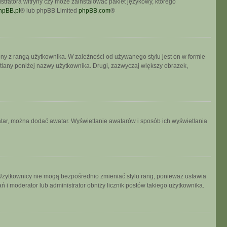
stratora witryny czy może zainstalować pakiet językowy, którego
hpBB.pl
® lub phpBB Limited
phpBB.com
®
ony z rangą użytkownika. W zależności od używanego stylu jest on w formie
etlany poniżej nazwy użytkownika. Drugi, zazwyczaj większy obrazek,
watar, można dodać awatar. Wyświetlanie awatarów i sposób ich wyświetlania
 Użytkownicy nie mogą bezpośrednio zmieniać stylu rang, ponieważ ustawia
łań i moderator lub administrator obniży licznik postów takiego użytkownika.