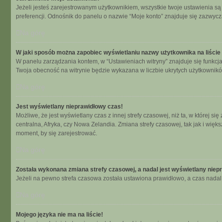
Jeżeli jesteś zarejestrowanym użytkownikiem, wszystkie twoje ustawienia s
preferencji. Odnośnik do panelu o nazwie “Moje konto” znajduje się zazwycza
Na górę
W jaki sposób można zapobiec wyświetlaniu nazwy użytkownika na liści
W panelu zarządzania kontem, w “Ustawieniach witryny” znajduje się funkcj
Twoja obecność na witrynie będzie wykazana w liczbie ukrytych użytkownikó
Na górę
Jest wyświetlany nieprawidłowy czas!
Możliwe, że jest wyświetlany czas z innej strefy czasowej, niż ta, w której 
centralna, Afryka, czy Nowa Zelandia. Zmiana strefy czasowej, tak jak i wię
moment, by się zarejestrować.
Na górę
Została wykonana zmiana strefy czasowej, a nadal jest wyświetlany niep
Jeżeli na pewno strefa czasowa została ustawiona prawidłowo, a czas nadal 
Na górę
Mojego języka nie ma na liście!