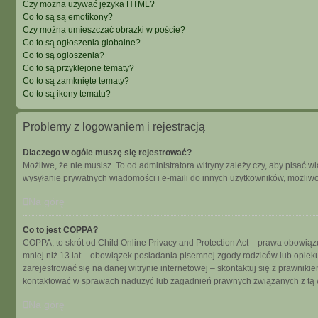
Czy można używać języka HTML?
Co to są są emotikony?
Czy można umieszczać obrazki w poście?
Co to są ogłoszenia globalne?
Co to są ogłoszenia?
Co to są przyklejone tematy?
Co to są zamknięte tematy?
Co to są ikony tematu?
Problemy z logowaniem i rejestracją
Dlaczego w ogóle muszę się rejestrować?
Możliwe, że nie musisz. To od administratora witryny zależy czy, aby pisać w
wysyłanie prywatnych wiadomości i e-maili do innych użytkowników, możliwość
Na górę
Co to jest COPPA?
COPPA, to skrót od Child Online Privacy and Protection Act – prawa obowiąz
mniej niż 13 lat – obowiązek posiadania pisemnej zgody rodziców lub opieku
zarejestrować się na danej witrynie internetowej – skontaktuj się z prawnik
kontaktować w sprawach nadużyć lub zagadnień prawnych związanych z tą w
Na górę