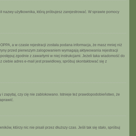
ronił nazwy użytkownika, którą próbujesz zarejestrować. W sprawie pomocy
PPA, a w czasie rejestracji została podana informacja, że masz mniej niż
 witryny przed pierwszym zalogowaniem wymagają aktywowania rejestracji
, postępuj zgodnie z zawartymi w niej instrukcjami. Jeżeli taka wiadomość do
 ciebie adres e-mail jest prawidłowy, spróbuj skontaktować się z
 i zapytaj, czy cię nie zablokowano. Istnieje też prawdopodobieństwo, że
naprawić.
w, którzy nic nie pisali przez dłuższy czas. Jeśli tak się stało, spróbuj