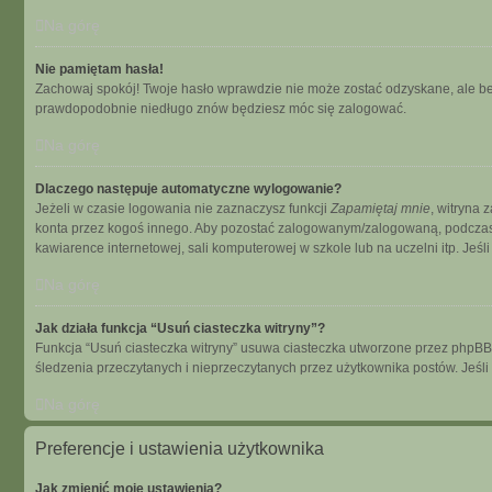
Na górę
Nie pamiętam hasła!
Zachowaj spokój! Twoje hasło wprawdzie nie może zostać odzyskane, ale bez
prawdopodobnie niedługo znów będziesz móc się zalogować.
Na górę
Dlaczego następuje automatyczne wylogowanie?
Jeżeli w czasie logowania nie zaznaczysz funkcji
Zapamiętaj mnie
, witryna 
konta przez kogoś innego. Aby pozostać zalogowanym/zalogowaną, podcza
kawiarence internetowej, sali komputerowej w szkole lub na uczelni itp. Jeśli n
Na górę
Jak działa funkcja “Usuń ciasteczka witryny”?
Funkcja “Usuń ciasteczka witryny” usuwa ciasteczka utworzone przez phpBB dz
śledzenia przeczytanych i nieprzeczytanych przez użytkownika postów. Je
Na górę
Preferencje i ustawienia użytkownika
Jak zmienić moje ustawienia?