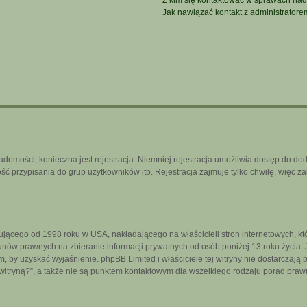
Z kim się kontaktować w sprawach nad
Jak nawiązać kontakt z administratore
iadomości, konieczna jest rejestracja. Niemniej rejestracja umożliwia dostęp do do
 przypisania do grup użytkowników itp. Rejestracja zajmuje tylko chwilę, więc za
ującego od 1998 roku w USA, nakładającego na właścicieli stron internetowych, k
nów prawnych na zbieranie informacji prywatnych od osób poniżej 13 roku życia. 
iem, by uzyskać wyjaśnienie. phpBB Limited i właściciele tej witryny nie dostarcza
itryną?”, a także nie są punktem kontaktowym dla wszelkiego rodzaju porad praw