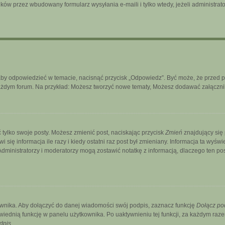
ków przez wbudowany formularz wysyłania e-maili i tylko wtedy, jeżeli administra
aby odpowiedzieć w temacie, nacisnąć przycisk „Odpowiedz”. Być może, że przed 
każdym forum. Na przykład: Możesz tworzyć nowe tematy, Możesz dodawać załączniki
 tylko swoje posty. Możesz zmienić post, naciskając przycisk
Zmień
znajdujący się
ię informacja ile razy i kiedy ostatni raz post był zmieniany. Informacja ta wyświetl
. Administratorzy i moderatorzy mogą zostawić notatkę z informacją, dlaczego ten p
wnika. Aby dołączyć do danej wiadomości swój podpis, zaznacz funkcję
Dołącz po
ednią funkcję w panelu użytkownika. Po uaktywnieniu tej funkcji, za każdym ra
dpis
.