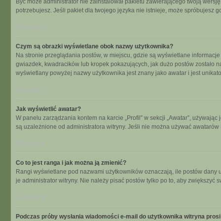
Być może administrator nie zainstalował pakietu zawierającego twoją wersję 
potrzebujesz. Jeśli pakiet dla twojego języka nie istnieje, może spróbujesz 
Na górę
Czym są obrazki wyświetlane obok nazwy użytkownika?
Na stronie przeglądania postów, w miejscu, gdzie są wyświetlane informacje
gwiazdek, kwadracików lub kropek pokazujących, jak dużo postów zostało napi
wyświetlany powyżej nazwy użytkownika jest znany jako awatar i jest unikat
Na górę
Jak wyświetlić awatar?
W panelu zarządzania kontem na karcie „Profil” w sekcji „Awatar”, używając 
są uzależnione od administratora witryny. Jeśli nie można używać awatarów n
Na górę
Co to jest ranga i jak można ją zmienić?
Rangi wyświetlane pod nazwami użytkowników oznaczają, ile postów dany uży
je administrator witryny. Nie należy pisać postów tylko po to, aby zwiększyć s
Na górę
Podczas próby wysłania wiadomości e-mail do użytkownika witryna prosi