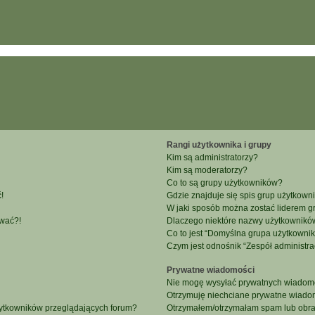
Rangi użytkownika i grupy
Kim są administratorzy?
Kim są moderatorzy?
Co to są grupy użytkowników?
!
Gdzie znajduje się spis grup użytkown
W jaki sposób można zostać liderem g
ować?!
Dlaczego niektóre nazwy użytkowników
Co to jest “Domyślna grupa użytkowni
Czym jest odnośnik “Zespół administra
Prywatne wiadomości
Nie mogę wysyłać prywatnych wiadomo
Otrzymuję niechciane prywatne wiado
żytkowników przeglądających forum?
Otrzymałem/otrzymałam spam lub obraźl