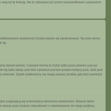
tor włączył tę funkcję. Ma to zabezpieczać przed nieprawidłowym używaniem
publikowaniem wiadomości trzeba będzie się zarejestrować. Na dole strony
 itp.
 przy danym poście. Czasami można to zrobić tylko przez pewien czas po
i się tylko wtedy, jeśli ktoś zamieścił pod tym postem kolejny post. Jeśli post
ost zmieniali. Zwykli użytkownicy nie mogą usuwać postów, gdy ktoś zamieścił
dpis
znajdującą się w formularzu tworzenia wiadomości. Możesz także
zem pisząc post, możesz zdecydować o niedodawaniu do niego podpisu,