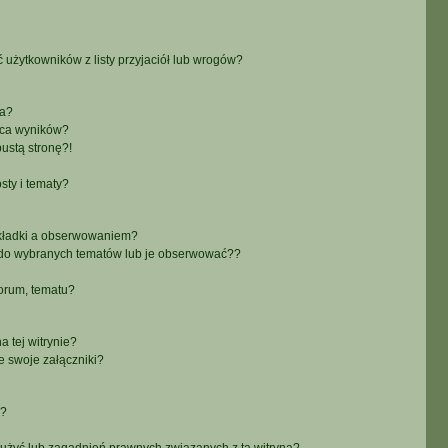
żytkowników z listy przyjaciół lub wrogów?
ra?
aca wyników?
ustą stronę?!
sty i tematy?
akładki a obserwowaniem?
do wybranych tematów lub je obserwować??
orum, tematu?
 tej witrynie?
e swoje załączniki?
a?