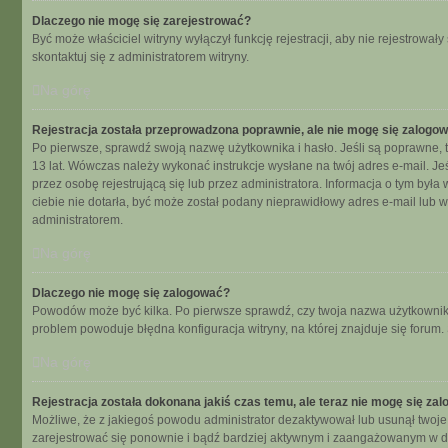
Dlaczego nie mogę się zarejestrować?
Być może właściciel witryny wyłączył funkcję rejestracji, aby nie rejestrow
skontaktuj się z administratorem witryny.
Na górę
Rejestracja została przeprowadzona poprawnie, ale nie mogę się zalogo
Po pierwsze, sprawdź swoją nazwę użytkownika i hasło. Jeśli są poprawne, t
13 lat. Wówczas należy wykonać instrukcje wysłane na twój adres e-mail. Je
przez osobę rejestrującą się lub przez administratora. Informacja o tym była
ciebie nie dotarła, być może został podany nieprawidłowy adres e-mail lub 
administratorem.
Na górę
Dlaczego nie mogę się zalogować?
Powodów może być kilka. Po pierwsze sprawdź, czy twoja nazwa użytkownika i 
problem powoduje błędna konfiguracja witryny, na której znajduje się forum.
Na górę
Rejestracja została dokonana jakiś czas temu, ale teraz nie mogę się za
Możliwe, że z jakiegoś powodu administrator dezaktywował lub usunął twoje ko
zarejestrować się ponownie i bądź bardziej aktywnym i zaangażowanym w d