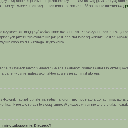
językową albo nikt jeszcze nie przetłumaczył phpBB3 na twój język. Zapytaj admini
go utworzyć. Więcej informacji na ten temat można znaleźć na stronie internetowej
p
 o użytkowniku, mogą być wyświetlane dwa obrazki. Pierwszy obrazek jest skojarz
sanych przez użytkownika lub jaki jest jego status na tej witrynie. Jest on wyświ
owy lub osobisty dla każdego użytkownika.
jednej z czterech metod: Gravatar, Galeria awatarów, Zdalny awatar lub Prześlij a
a danej witrynie, należy skontaktować się z jej administratorem.
tkownik napisał lub jaki ma status na forum, np. moderatora czy administratora.
wój licznik postów i przez to swoją rangę. Większość witryn nie toleruje takich dzia
 mnie o zalogowanie. Dlaczego?