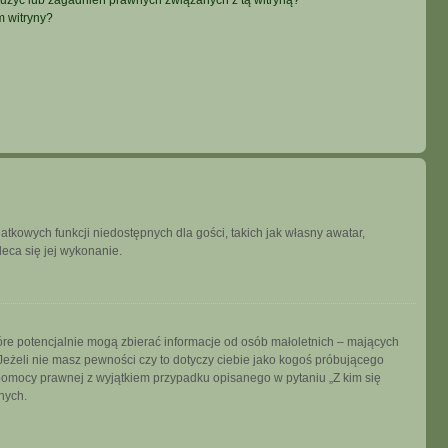
użyć lub zagadnień prawnych związanych z tą witryną?
m witryny?
datkowych funkcji niedostępnych dla gości, takich jak własny awatar,
leca się jej wykonanie.
tóre potencjalnie mogą zbierać informacje od osób małoletnich – mających
Jeżeli nie masz pewności czy to dotyczy ciebie jako kogoś próbującego
ją pomocy prawnej z wyjątkiem przypadku opisanego w pytaniu „Z kim się
nych.