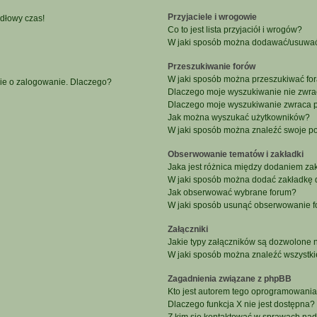
Przyjaciele i wrogowie
idłowy czas!
Co to jest lista przyjaciół i wrogów?
W jaki sposób można dodawać/usuwać u
Przeszukiwanie forów
W jaki sposób można przeszukiwać fo
nie o zalogowanie. Dlaczego?
Dlaczego moje wyszukiwanie nie zwr
Dlaczego moje wyszukiwanie zwraca p
Jak można wyszukać użytkowników?
W jaki sposób można znaleźć swoje po
Obserwowanie tematów i zakładki
Jaka jest różnica między dodaniem z
W jaki sposób można dodać zakładkę 
Jak obserwować wybrane forum?
W jaki sposób usunąć obserwowanie f
Załączniki
Jakie typy załączników są dozwolone na
W jaki sposób można znaleźć wszystki
Zagadnienia związane z phpBB
Kto jest autorem tego oprogramowani
Dlaczego funkcja X nie jest dostępna?