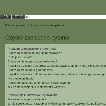
FAQ
Szukaj
Strona główna
Często zadawane pytania
Często zadawane pytania
Problemy z logowaniem i rejestracją
Dlaczego w ogóle muszę się rejestrować?
Co to jest COPPA?
Dlaczego nie mogę się zarejestrować?
Rejestracja została przeprowadzona poprawnie, ale nie mogę się zalogować
Dlaczego nie mogę się zalogować?
Rejestracja została dokonana jakiś czas temu, ale teraz nie mogę się zalog
Nie pamiętam hasła!
Dlaczego następuje automatyczne wylogowanie?
Jak działa funkcja “Usuń ciasteczka witryny”?
Preferencje i ustawienia użytkownika
Jak zmienić moje ustawienia?
W jaki sposób można zapobiec wyświetlaniu nazwy użytkownika na liście u