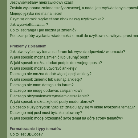
Jest wyświetlany nieprawidłowy czas!
Została wykonana zmiana strefy czasowej, a nadal jest wyświetlany niepraw
Mojego języka nie ma na liście!
Czym są obrazki wyświetlane obok nazwy użytkownika?
Jak wyświetlić awatar?
Co to jest ranga i jak można ją zmienić?
Podczas próby wysłania wiadomości e-mail do użytkownika witryna prosi m
Problemy z pisaniem
Jak utworzyć nowy temat na forum lub wysłać odpowiedź w temacie?
W jaki sposób można zmienić lub usunąć post?
W jaki sposób można dodać podpis do swojego posta?
W jaki sposób można utworzyć ankietę?
Dlaczego nie można dodać więcej opcji ankiety?
W jaki sposób zmienić lub usunąć ankietę?
Dlaczego nie mam dostępu do forum?
Dlaczego nie mogę dodawać załączników?
Dlaczego otrzymałem/otrzymałam ostrzeżenie?
W jaki sposób można zgłosić posty moderatorowi?
Do czego służy przycisk “Zapisz” znajdujący się w oknie tworzenia tematu?
Dlaczego mój post musi być akceptowany?
W jaki sposób mogę przesunąć swój temat na górę strony tematów?
Formatowanie i typy tematów
Co to jest BBCode?