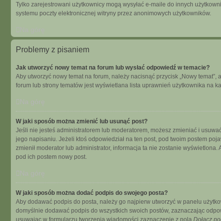
Tylko zarejestrowani użytkownicy mogą wysyłać e-maile do innych użytkowni
systemu poczty elektronicznej witryny przez anonimowych użytkowników.
Na górę
Problemy z pisaniem
Jak utworzyć nowy temat na forum lub wysłać odpowiedź w temacie?
Aby utworzyć nowy temat na forum, należy nacisnąć przycisk „Nowy temat”, 
forum lub strony tematów jest wyświetlana lista uprawnień użytkownika na 
Na górę
W jaki sposób można zmienić lub usunąć post?
Jeśli nie jesteś administratorem lub moderatorem, możesz zmieniać i usuwać
jego napisaniu. Jeżeli ktoś odpowiedział na ten post, pod twoim postem pojawi s
zmienił moderator lub administrator, informacja ta nie zostanie wyświetlona
pod ich postem nowy post.
Na górę
W jaki sposób można dodać podpis do swojego posta?
Aby dodawać podpis do posta, należy go najpierw utworzyć w panelu użytko
domyślnie dodawać podpis do wszystkich swoich postów, zaznaczając odpowi
usuwając w formularzu tworzenia wiadomości zaznaczenie z pola
Dołącz po