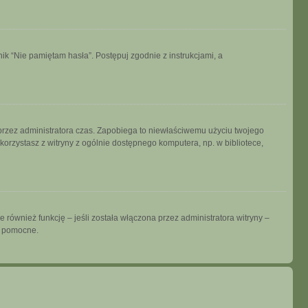
k “Nie pamiętam hasła”. Postępuj zgodnie z instrukcjami, a
ny przez administratora czas. Zapobiega to niewłaściwemu użyciu twojego
i korzystasz z witryny z ogólnie dostępnego komputera, np. w bibliotece,
również funkcję – jeśli została włączona przez administratora witryny –
ć pomocne.