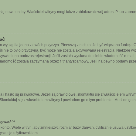
ały się nowe osoby. Właściciel witryny mógł także zablokować twój adres IP lub zab
wać!
o wystąpiła jedna z dwóch przyczyn. Pierwszą z nich może być włączona funkcja CO
śli nie to było przyczyną, być może nie została aktywowana rejestracja. Niektóre
 wyświetlona podczas rejestracji. Jeśli została wysłana do ciebie wiadomość e-mail
wiadomość została zatrzymana przez filtr antyspamowy. Jeśli na pewno podany przez
hasło są prawidłowe. Jeżeli są prawidłowe, skontaktuj się z właścicielem witryny
 Skontaktuj się z właścicielem witryny i powiadom go o tym problemie. Musi on go 
logować?!
nto. Wiele witryn, aby zmniejszyć rozmiar bazy danych, cyklicznie usuwa użytkownikó
yskusje użytkownikiem.