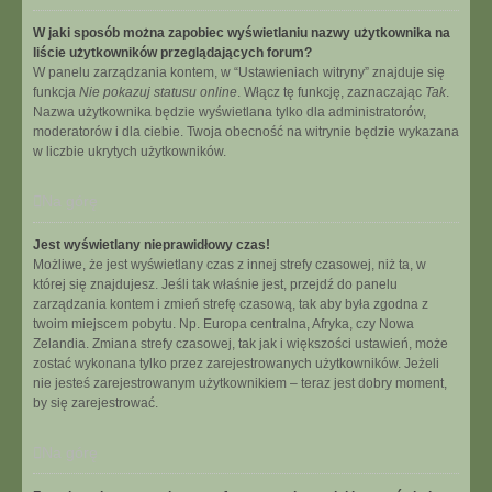
W jaki sposób można zapobiec wyświetlaniu nazwy użytkownika na
liście użytkowników przeglądających forum?
W panelu zarządzania kontem, w “Ustawieniach witryny” znajduje się
funkcja
Nie pokazuj statusu online
. Włącz tę funkcję, zaznaczając
Tak
.
Nazwa użytkownika będzie wyświetlana tylko dla administratorów,
moderatorów i dla ciebie. Twoja obecność na witrynie będzie wykazana
w liczbie ukrytych użytkowników.
Na górę
Jest wyświetlany nieprawidłowy czas!
Możliwe, że jest wyświetlany czas z innej strefy czasowej, niż ta, w
której się znajdujesz. Jeśli tak właśnie jest, przejdź do panelu
zarządzania kontem i zmień strefę czasową, tak aby była zgodna z
twoim miejscem pobytu. Np. Europa centralna, Afryka, czy Nowa
Zelandia. Zmiana strefy czasowej, tak jak i większości ustawień, może
zostać wykonana tylko przez zarejestrowanych użytkowników. Jeżeli
nie jesteś zarejestrowanym użytkownikiem – teraz jest dobry moment,
by się zarejestrować.
Na górę