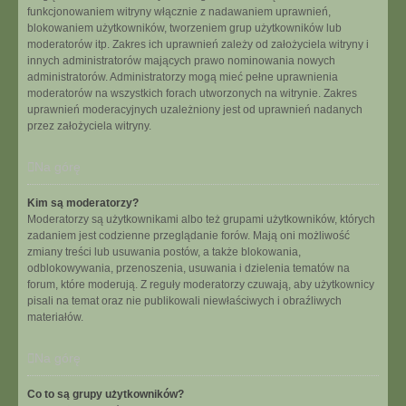
funkcjonowaniem witryny włącznie z nadawaniem uprawnień,
blokowaniem użytkowników, tworzeniem grup użytkowników lub
moderatorów itp. Zakres ich uprawnień zależy od założyciela witryny i
innych administratorów mających prawo nominowania nowych
administratorów. Administratorzy mogą mieć pełne uprawnienia
moderatorów na wszystkich forach utworzonych na witrynie. Zakres
uprawnień moderacyjnych uzależniony jest od uprawnień nadanych
przez założyciela witryny.
Na górę
Kim są moderatorzy?
Moderatorzy są użytkownikami albo też grupami użytkowników, których
zadaniem jest codzienne przeglądanie forów. Mają oni możliwość
zmiany treści lub usuwania postów, a także blokowania,
odblokowywania, przenoszenia, usuwania i dzielenia tematów na
forum, które moderują. Z reguły moderatorzy czuwają, aby użytkownicy
pisali na temat oraz nie publikowali niewłaściwych i obraźliwych
materiałów.
Na górę
Co to są grupy użytkowników?