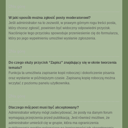
Na górę
W jaki sposób można zgłosić posty moderatorowi?
Jeśli administrator na to zezwolił, w prawym górnym rogu treści posta,
który chcesz zgłosić, powinien być widoczny odpowiedni przycisk.
Naciśnięcie tego przycisku spowoduje przeniesienie cię do formularza,
który po jego wypełnieniu umożliwi wysłanie zgłoszenia.
Na górę
Do czego służy przycisk “Zapisz” znajdujący się w oknie tworzenia
tematu?
Funkcja ta umożliwia zapisanie kopii roboczej i dokończenie pisania
oraz wysłanie w późniejszym czasie. Zapisaną kopię roboczą można
wczytać z poziomu panelu użytkownika.
Na górę
Dlaczego mój post musi być akceptowany?
Administrator witryny mógł zadecydować, że posty na danym forum
wymagają przejrzenia przed publikacją. Jest również możliwe, że
administrator umieścił cię w grupie, która ma ograniczenia