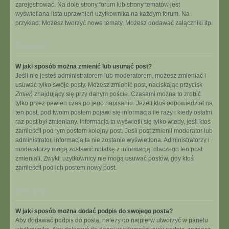
zarejestrować. Na dole strony forum lub strony tematów jest
wyświetlana lista uprawnień użytkownika na każdym forum. Na
przykład: Możesz tworzyć nowe tematy, Możesz dodawać załączniki itp.
Na górę
W jaki sposób można zmienić lub usunąć post?
Jeśli nie jesteś administratorem lub moderatorem, możesz zmieniać i
usuwać tylko swoje posty. Możesz zmienić post, naciskając przycisk
Zmień
znajdujący się przy danym poście. Czasami można to zrobić
tylko przez pewien czas po jego napisaniu. Jeżeli ktoś odpowiedział na
ten post, pod twoim postem pojawi się informacja ile razy i kiedy ostatni
raz post był zmieniany. Informacja ta wyświetli się tylko wtedy, jeśli ktoś
zamieścił pod tym postem kolejny post. Jeśli post zmienił moderator lub
administrator, informacja ta nie zostanie wyświetlona. Administratorzy i
moderatorzy mogą zostawić notatkę z informacją, dlaczego ten post
zmieniali. Zwykli użytkownicy nie mogą usuwać postów, gdy ktoś
zamieścił pod ich postem nowy post.
Na górę
W jaki sposób można dodać podpis do swojego posta?
Aby dodawać podpis do posta, należy go najpierw utworzyć w panelu