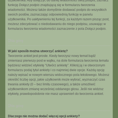
użytkownika. Aby dołączyć do danej wiadomości swój podpis, zaznacz
funkcję
Dołącz podpis
znajdującą się w formularzu tworzenia
wiadomości. Możesz także domyślnie dodawać podpis do wszystkich
swoich postów, zaznaczając odpowiednią funkcję w panelu
użytkownika. Po uaktywnieniu tej funkcji, za każdym razem pisząc post,
możesz zdecydować o niedodawaniu do niego podpisu, usuwając w
formularzu tworzenia wiadomości zaznaczenie z pola
Dołącz podpis
.
Na górę
W jaki sposób można utworzyć ankietę?
Tworzenie ankiet jest proste. Kiedy tworzysz nowy temat bądź
zmieniasz pierwszy post w wątku, na dole formularza tworzenia tematu
będziesz widzieć etykietę “Utwórz ankietę”. Kliknij ją i w otworzonym
formularzu podaj tytuł ankiety i co najmniej dwie opcje. Każdą opcję
należy wpisać w nowym wierszu widocznego pola tekstowego. Możesz
określić liczbę opcji, jakie użytkownik może wybrać, wyznaczyć czas
trwania ankiety (0 – bez limitu czasowego), a także umożliwić
użytkownikom zmianę wcześniej oddanego głosu. Jeśli nie widzisz
etykiety, prawdopodobnie nie masz uprawnień do tworzenia ankiet.
Na górę
Dlaczego nie można dodać więcej opcji ankiety?