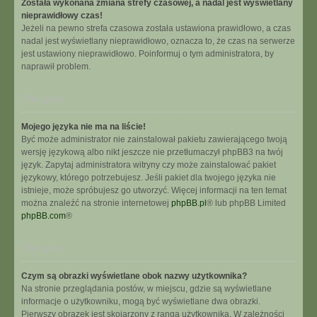
Została wykonana zmiana strefy czasowej, a nadal jest wyświetlany
nieprawidłowy czas!
Jeżeli na pewno strefa czasowa została ustawiona prawidłowo, a czas
nadal jest wyświetlany nieprawidłowo, oznacza to, że czas na serwerze
jest ustawiony nieprawidłowo. Poinformuj o tym administratora, by
naprawił problem.
Na górę
Mojego języka nie ma na liście!
Być może administrator nie zainstalował pakietu zawierającego twoją
wersję językową albo nikt jeszcze nie przetłumaczył phpBB3 na twój
język. Zapytaj administratora witryny czy może zainstalować pakiet
językowy, którego potrzebujesz. Jeśli pakiet dla twojego języka nie
istnieje, może spróbujesz go utworzyć. Więcej informacji na ten temat
można znaleźć na stronie internetowej
phpBB.pl
® lub phpBB Limited
phpBB.com
®
Na górę
Czym są obrazki wyświetlane obok nazwy użytkownika?
Na stronie przeglądania postów, w miejscu, gdzie są wyświetlane
informacje o użytkowniku, mogą być wyświetlane dwa obrazki.
Pierwszy obrazek jest skojarzony z rangą użytkownika. W zależności