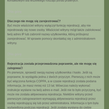
kontaktowym dla wszelkiego rodzaju porad prawnych.
Na górę
Dlaczego nie mogę się zarejestrować?
Być może właściciel witryny wyłączył funkcję rejestracji, aby nie
rejestrowały się nowe osoby. Właściciel witryny mógł także zablokować
twój adres IP lub zabronił nazwy użytkownika, którą próbujesz
zarejestrować. W sprawie pomocy skontaktuj się z administratorem
witryny.
Na górę
Rejestracja została przeprowadzona poprawnie, ale nie mogę się
zalogować!
Po pierwsze, sprawdź swoją nazwę użytkownika i hasło. Jeśli są
poprawne, to wystąpiła jedna z dwóch przyczyn. Pierwszą z nich może
być włączona funkcja COPPA, a w czasie rejestracji została podana
informacja, że masz mniej niż 13 lat. Wówczas należy wykonać
instrukcje wysłane na twój adres e-mail. Jeśli nie to było przyczyną, być
może nie została aktywowana rejestracja. Niektóre witryny przed
pierwszym zalogowaniem wymagają aktywowania rejestracji przez
osobę rejestrującą się lub przez administratora. Informacja o tym była
wyświetlona podczas rejestracji. Jeśli została wysłana do ciebie