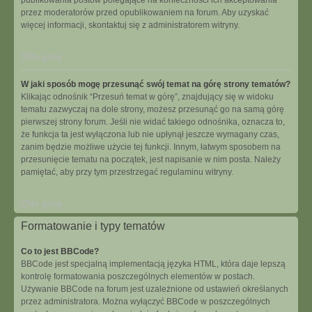
publikowania postów polegające na konieczności ich akceptowania
przez moderatorów przed opublikowaniem na forum. Aby uzyskać
więcej informacji, skontaktuj się z administratorem witryny.
Na górę
W jaki sposób mogę przesunąć swój temat na górę strony tematów?
Klikając odnośnik “Przesuń temat w górę”, znajdujący się w widoku
tematu zazwyczaj na dole strony, możesz przesunąć go na samą górę
pierwszej strony forum. Jeśli nie widać takiego odnośnika, oznacza to,
że funkcja ta jest wyłączona lub nie upłynął jeszcze wymagany czas,
zanim będzie możliwe użycie tej funkcji. Innym, łatwym sposobem na
przesunięcie tematu na początek, jest napisanie w nim posta. Należy
pamiętać, aby przy tym przestrzegać regulaminu witryny.
Na górę
Formatowanie i typy tematów
Co to jest BBCode?
BBCode jest specjalną implementacją języka HTML, która daje lepszą
kontrolę formatowania poszczególnych elementów w postach.
Używanie BBCode na forum jest uzależnione od ustawień określanych
przez administratora. Można wyłączyć BBCode w poszczególnych