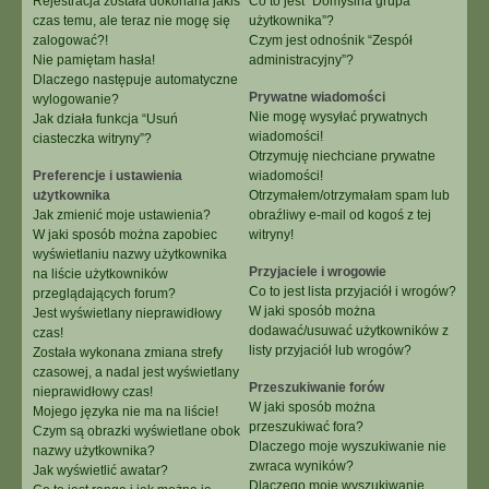
Rejestracja została dokonana jakiś
Co to jest “Domyślna grupa
czas temu, ale teraz nie mogę się
użytkownika”?
zalogować?!
Czym jest odnośnik “Zespół
Nie pamiętam hasła!
administracyjny”?
Dlaczego następuje automatyczne
Prywatne wiadomości
wylogowanie?
Nie mogę wysyłać prywatnych
Jak działa funkcja “Usuń
wiadomości!
ciasteczka witryny”?
Otrzymuję niechciane prywatne
Preferencje i ustawienia
wiadomości!
użytkownika
Otrzymałem/otrzymałam spam lub
Jak zmienić moje ustawienia?
obraźliwy e-mail od kogoś z tej
W jaki sposób można zapobiec
witryny!
wyświetlaniu nazwy użytkownika
Przyjaciele i wrogowie
na liście użytkowników
Co to jest lista przyjaciół i wrogów?
przeglądających forum?
W jaki sposób można
Jest wyświetlany nieprawidłowy
dodawać/usuwać użytkowników z
czas!
listy przyjaciół lub wrogów?
Została wykonana zmiana strefy
czasowej, a nadal jest wyświetlany
Przeszukiwanie forów
nieprawidłowy czas!
W jaki sposób można
Mojego języka nie ma na liście!
przeszukiwać fora?
Czym są obrazki wyświetlane obok
Dlaczego moje wyszukiwanie nie
nazwy użytkownika?
zwraca wyników?
Jak wyświetlić awatar?
Dlaczego moje wyszukiwanie