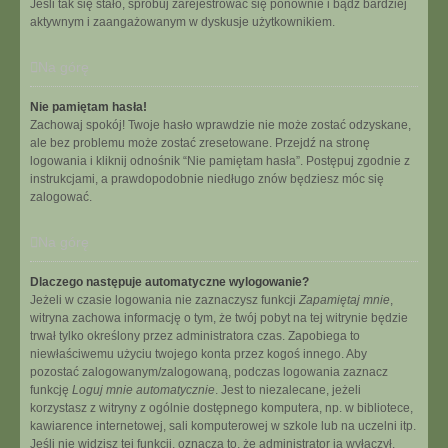
Jeśli tak się stało, spróbuj zarejestrować się ponownie i bądź bardziej
aktywnym i zaangażowanym w dyskusje użytkownikiem.
Na górę
Nie pamiętam hasła!
Zachowaj spokój! Twoje hasło wprawdzie nie może zostać odzyskane,
ale bez problemu może zostać zresetowane. Przejdź na stronę
logowania i kliknij odnośnik “Nie pamiętam hasła”. Postępuj zgodnie z
instrukcjami, a prawdopodobnie niedługo znów będziesz móc się
zalogować.
Na górę
Dlaczego następuje automatyczne wylogowanie?
Jeżeli w czasie logowania nie zaznaczysz funkcji
Zapamiętaj mnie
,
witryna zachowa informację o tym, że twój pobyt na tej witrynie będzie
trwał tylko określony przez administratora czas. Zapobiega to
niewłaściwemu użyciu twojego konta przez kogoś innego. Aby
pozostać zalogowanym/zalogowaną, podczas logowania zaznacz
funkcję
Loguj mnie automatycznie
. Jest to niezalecane, jeżeli
korzystasz z witryny z ogólnie dostępnego komputera, np. w bibliotece,
kawiarence internetowej, sali komputerowej w szkole lub na uczelni itp.
Jeśli nie widzisz tej funkcji, oznacza to, że administrator ją wyłączył.