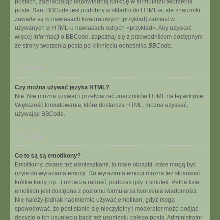
postach, zaznaczając odpowiednią funkcję w formularzu tworzenia
posta. Sam BBCode jest podobny w składni do HTML-a, ale znaczniki
zawarte są w nawiasach kwadratowych [przykład] zamiast w
używanych w HTML-u nawiasach ostrych <przykład>. Aby uzyskać
więcej informacji o BBCode, zapoznaj się z przewodnikiem dostępnym
ze strony tworzenia posta po kliknięciu odnośnika
BBCode
.
Na górę
Czy można używać języka HTML?
Nie. Nie można używać i przetwarzać znaczników HTML na tej witrynie.
Większość formatowania, które dostarcza HTML, można uzyskać,
używając BBCode.
Na górę
Co to są są emotikony?
Emotikony, zwane też uśmieszkami, to małe obrazki, które mogą być
użyte do wyrażania emocji. Do wyrażania emocji można też stosować
krótkie kody, np. :) oznacza radość, podczas gdy :( smutek. Pełna lista
emotikon jest dostępna z poziomu formularza tworzenia wiadomości.
Nie należy jednak nadmiernie używać emotikon, gdyż mogą
spowodować, że post stanie się nieczytelny i moderator może podjąć
decyzję o ich usunięciu bądź też usunięciu całego posta. Administrator