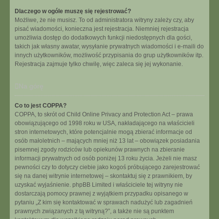
Dlaczego w ogóle muszę się rejestrować?
Możliwe, że nie musisz. To od administratora witryny zależy czy, aby
pisać wiadomości, konieczna jest rejestracja. Niemniej rejestracja
umożliwia dostęp do dodatkowych funkcji niedostępnych dla gości,
takich jak własny awatar, wysyłanie prywatnych wiadomości i e-maili do
innych użytkowników, możliwość przypisania do grup użytkowników itp.
Rejestracja zajmuje tylko chwilę, więc zaleca się jej wykonanie.
Na górę
Co to jest COPPA?
COPPA, to skrót od Child Online Privacy and Protection Act – prawa
obowiązującego od 1998 roku w USA, nakładającego na właścicieli
stron internetowych, które potencjalnie mogą zbierać informacje od
osób małoletnich – mających mniej niż 13 lat – obowiązek posiadania
pisemnej zgody rodziców lub opiekunów prawnych na zbieranie
informacji prywatnych od osób poniżej 13 roku życia. Jeżeli nie masz
pewności czy to dotyczy ciebie jako kogoś próbującego zarejestrować
się na danej witrynie internetowej – skontaktuj się z prawnikiem, by
uzyskać wyjaśnienie. phpBB Limited i właściciele tej witryny nie
dostarczają pomocy prawnej z wyjątkiem przypadku opisanego w
pytaniu „Z kim się kontaktować w sprawach nadużyć lub zagadnień
prawnych związanych z tą witryną?”, a także nie są punktem