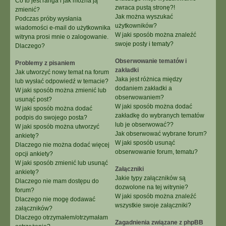
Co to jest ranga i jak można ją
zwraca pustą stronę?!
zmienić?
Jak można wyszukać
Podczas próby wysłania
użytkowników?
wiadomości e-mail do użytkownika
W jaki sposób można znaleźć
witryna prosi mnie o zalogowanie.
swoje posty i tematy?
Dlaczego?
Obserwowanie tematów i
Problemy z pisaniem
zakładki
Jak utworzyć nowy temat na forum
Jaka jest różnica między
lub wysłać odpowiedź w temacie?
dodaniem zakładki a
W jaki sposób można zmienić lub
obserwowaniem?
usunąć post?
W jaki sposób można dodać
W jaki sposób można dodać
zakładkę do wybranych tematów
podpis do swojego posta?
lub je obserwować??
W jaki sposób można utworzyć
Jak obserwować wybrane forum?
ankietę?
W jaki sposób usunąć
Dlaczego nie można dodać więcej
obserwowanie forum, tematu?
opcji ankiety?
W jaki sposób zmienić lub usunąć
Załączniki
ankietę?
Jakie typy załączników są
Dlaczego nie mam dostępu do
dozwolone na tej witrynie?
forum?
W jaki sposób można znaleźć
Dlaczego nie mogę dodawać
wszystkie swoje załączniki?
załączników?
Dlaczego otrzymałem/otrzymałam
Zagadnienia związane z phpBB