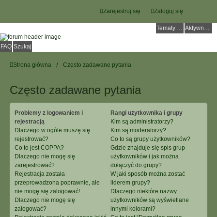
Zarejestruj się
Zaloguj się
Tematy bez odpowiedzi
Aktywne tematy
FAQ
Szukaj
Strona główna
Często zadawane pytania
Często zadawane pytania
Problemy z logowaniem i
Rangi użytkownika i grupy
rejestracją
Kim są administratorzy?
Dlaczego w ogóle muszę się
Kim są moderatorzy?
rejestrować?
Co to są grupy użytkowników?
Co to jest COPPA?
Gdzie znajduje się spis grup
Dlaczego nie mogę się
użytkowników i jak można
zarejestrować?
dołączyć do grupy?
Rejestracja została
W jaki sposób można zostać
przeprowadzona poprawnie, ale
liderem grupy?
nie mogę się zalogować!
Dlaczego niektóre nazwy
Dlaczego nie mogę się
użytkowników są wyświetlane
zalogować?
innymi kolorami?