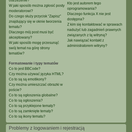
ostrzeżenie?
Kto jest autorem tego
W jaki sposób można zgłosić posty
oprogramowania?
moderatorowi?
Dlaczego funkcja X nie jest
Do czego służy przycisk “Zapisz”
dostępna?
znajdujący się w oknie tworzenia
Z kim się kontaktować w sprawach
tematu?
nadużyć lub zagadnień prawnych
Dlaczego mój post musi być
związanych z tą witryną?
akceptowany?
Jak nawiązać kontakt z
W jaki sposób mogę przesunąć
administratorem witryny?
swój temat na górę strony
tematów?
Formatowanie i typy tematów
Co to jest BBCode?
Czy można używać języka HTML?
Co to są są emotikony?
Czy można umieszczać obrazki w
poście?
Co to są ogłoszenia globalne?
Co to są ogłoszenia?
Co to są przyklejone tematy?
Co to są zamknięte tematy?
Co to są ikony tematu?
Problemy z logowaniem i rejestracją