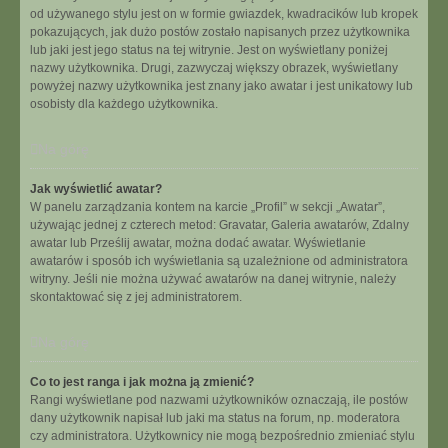
od używanego stylu jest on w formie gwiazdek, kwadracików lub kropek
pokazujących, jak dużo postów zostało napisanych przez użytkownika
lub jaki jest jego status na tej witrynie. Jest on wyświetlany poniżej
nazwy użytkownika. Drugi, zazwyczaj większy obrazek, wyświetlany
powyżej nazwy użytkownika jest znany jako awatar i jest unikatowy lub
osobisty dla każdego użytkownika.
Na górę
Jak wyświetlić awatar?
W panelu zarządzania kontem na karcie „Profil” w sekcji „Awatar”,
używając jednej z czterech metod: Gravatar, Galeria awatarów, Zdalny
awatar lub Prześlij awatar, można dodać awatar. Wyświetlanie
awatarów i sposób ich wyświetlania są uzależnione od administratora
witryny. Jeśli nie można używać awatarów na danej witrynie, należy
skontaktować się z jej administratorem.
Na górę
Co to jest ranga i jak można ją zmienić?
Rangi wyświetlane pod nazwami użytkowników oznaczają, ile postów
dany użytkownik napisał lub jaki ma status na forum, np. moderatora
czy administratora. Użytkownicy nie mogą bezpośrednio zmieniać stylu