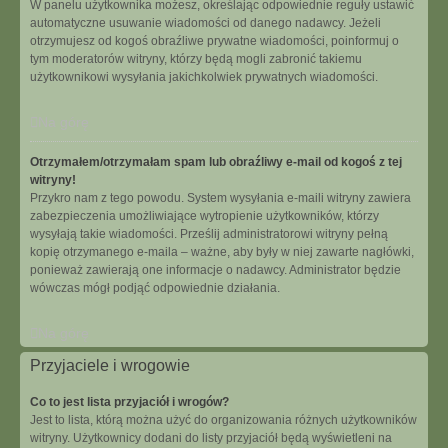
W panelu użytkownika możesz, określając odpowiednie reguły ustawić
automatyczne usuwanie wiadomości od danego nadawcy. Jeżeli
otrzymujesz od kogoś obraźliwe prywatne wiadomości, poinformuj o
tym moderatorów witryny, którzy będą mogli zabronić takiemu
użytkownikowi wysyłania jakichkolwiek prywatnych wiadomości.
Na górę
Otrzymałem/otrzymałam spam lub obraźliwy e-mail od kogoś z tej
witryny!
Przykro nam z tego powodu. System wysyłania e-maili witryny zawiera
zabezpieczenia umożliwiające wytropienie użytkowników, którzy
wysyłają takie wiadomości. Prześlij administratorowi witryny pełną
kopię otrzymanego e-maila – ważne, aby były w niej zawarte nagłówki,
ponieważ zawierają one informacje o nadawcy. Administrator będzie
wówczas mógł podjąć odpowiednie działania.
Na górę
Przyjaciele i wrogowie
Co to jest lista przyjaciół i wrogów?
Jest to lista, którą można użyć do organizowania różnych użytkowników
witryny. Użytkownicy dodani do listy przyjaciół będą wyświetleni na