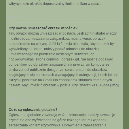
witryny może określić dopuszczalny limit emotikon w poście.
Na górę
Czy można umieszczać obrazki w poście?
Tak, obrazki można umieszczać w postach. Jeśli administrator włączył
możliwość zamieszczania załączników, można wgrać obrazek
bezpośrednio na witrynę. Jeśli ta funkcja nie działa, aby obrazek był
wyświetlany na forum, należy podać odnośnik do obrazka
umieszczonego na publicznie dostępnym serwerze, np.
http://www.jakas_strona.com/moj_obrazek.gif. Nie można podawać
odnośników do obrazków zapisanych na prywatnym komputerze,
chyba że jest publicznie dostępnym serwerem ani do obrazków
znajdujących się na stronach wymagających autoryzacji, takich jak, np.
skrzynki pocztowe na Gmail lub Yahoo! oraz stronach chronionych
hasłem. Aby umieścić obrazek w poście, użyj znacznika BBCode
[img]
.
Na górę
Co to są ogłoszenia globalne?
Ogłoszenia globalne zawierają ważne informacje i należy zawsze je
czytać. Są one wyświetlane na górze każdego forum i w panelu
zarządzania kontem użytkownika. Uprawnienia zamieszczania