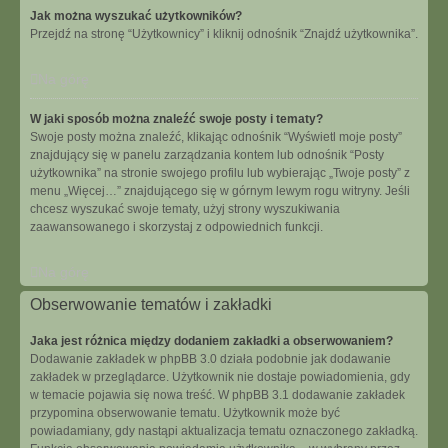
Jak można wyszukać użytkowników?
Przejdź na stronę “Użytkownicy” i kliknij odnośnik “Znajdź użytkownika”.
Na górę
W jaki sposób można znaleźć swoje posty i tematy?
Swoje posty można znaleźć, klikając odnośnik “Wyświetl moje posty”
znajdujący się w panelu zarządzania kontem lub odnośnik “Posty
użytkownika” na stronie swojego profilu lub wybierając „Twoje posty” z
menu „Więcej…” znajdującego się w górnym lewym rogu witryny. Jeśli
chcesz wyszukać swoje tematy, użyj strony wyszukiwania
zaawansowanego i skorzystaj z odpowiednich funkcji.
Na górę
Obserwowanie tematów i zakładki
Jaka jest różnica między dodaniem zakładki a obserwowaniem?
Dodawanie zakładek w phpBB 3.0 działa podobnie jak dodawanie
zakładek w przeglądarce. Użytkownik nie dostaje powiadomienia, gdy
w temacie pojawia się nowa treść. W phpBB 3.1 dodawanie zakładek
przypomina obserwowanie tematu. Użytkownik może być
powiadamiany, gdy nastąpi aktualizacja tematu oznaczonego zakładką.