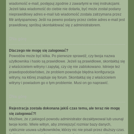
wiadomość e-mail, postępuj zgodnie z zawartymi w niej instrukcjami.
Jeżeli taka wiadomość do ciebie nie dotarła, być może został podany
nieprawidłowy adres e-mail lub wiadomość została zatrzymana przez
filtr antyspamowy. Jeśli na pewno podany przez ciebie adres e-mail jest
prawidłowy, spróbuj skontaktować się z administratorem.
Na górę
Dlaczego nie mogę się zalogować?
Powodów może być kilka. Po pierwsze sprawdź, czy twoja nazwa
użytkownika i hasło są prawidłowe. Jeżeli są prawidłowe, skontaktuj się
z właścicielem witryny i zapytaj, czy cię nie zablokowano. Istnieje też
prawdopodobieństwo, że problem powoduje błędna konfiguracja
witryny, na której znajduje się forum. Skontaktuj się z właścicielem
witryny i powiadom go o tym problemie. Musi on go naprawić.
Na górę
Rejestracja została dokonana jakiś czas temu, ale teraz nie mogę
się zalogować?!
Możliwe, że z jakiegoś powodu administrator dezaktywował lub usunął
twoje konto. Wiele witryn, aby zmniejszyć rozmiar bazy danych,
cyklicznie usuwa użytkowników, którzy nic nie pisali przez dłuższy czas.