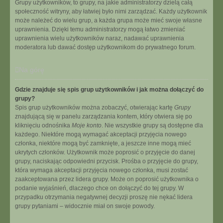
Grupy użytkowników, to grupy, na jakie administratorzy dzielą całą
społeczność witryny, aby łatwiej było nimi zarządzać. Każdy użytkownik
może należeć do wielu grup, a każda grupa może mieć swoje własne
uprawnienia. Dzięki temu administratorzy mogą łatwo zmieniać
uprawnienia wielu użytkowników naraz, nadawać uprawnienia
moderatora lub dawać dostęp użytkownikom do prywatnego forum.
Na górę
Gdzie znajduje się spis grup użytkowników i jak można dołączyć do
grupy?
Spis grup użytkowników można zobaczyć, otwierając kartę
Grupy
znajdującą się w panelu zarządzania kontem, który otwiera się po
kliknięciu odnośnika
Moje konto
. Nie wszystkie grupy są dostępne dla
każdego. Niektóre mogą wymagać akceptacji przyjęcia nowego
członka, niektóre mogą być zamknięte, a jeszcze inne mogą mieć
ukrytych członków. Użytkownik może poprosić o przyjęcie do danej
grupy, naciskając odpowiedni przycisk. Prośba o przyjęcie do grupy,
która wymaga akceptacji przyjęcia nowego członka, musi zostać
zaakceptowana przez lidera grupy. Może on poprosić użytkownika o
podanie wyjaśnień, dlaczego chce on dołączyć do tej grupy. W
przypadku otrzymania negatywnej decyzji proszę nie nękać lidera
grupy pytaniami – widocznie miał on swoje powody.