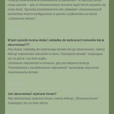
Funkcja obserwowania powiadamia użytkownika – w wybrany przez
niego sposób – gdy w obserwowanym temacie bądź forum pojawiła się
nowa treść. Sposoby powiadamiania dla zakładek i obserwowanych
elementów można konfigurować w panelu użytkownika na karcie
„Ustawienia witryny”.
Na górę
W jaki sposób można dodać zakładkę do wybranych tematów lub je
obserwować??
Aby dodać zakładkę do wybranego tematu lub go obserwować, należy
kliknąć odpowiedni odnośnik w menu “Narzędzia tematu” znajdujące
się na górze i na dole wątku.
Udzielenie odpowiedzi w temacie, gdy jest aktywna funkcja
“Powiadamiaj o opublikowaniu odpowiedzi” spowoduje włączenie
obserwowania tematu.
Na górę
Jak obserwować wybrane forum?
Aby obserwować wybrane forum, należy kliknąć „Obserwuj forum”
znajdujący się na dole strony.