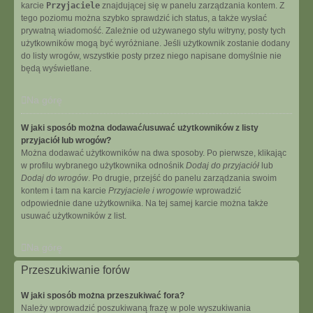
karcie
Przyjaciele
znajdującej się w panelu zarządzania kontem. Z
tego poziomu można szybko sprawdzić ich status, a także wysłać
prywatną wiadomość. Zależnie od używanego stylu witryny, posty tych
użytkowników mogą być wyróżniane. Jeśli użytkownik zostanie dodany
do listy wrogów, wszystkie posty przez niego napisane domyślnie nie
będą wyświetlane.
Na górę
W jaki sposób można dodawać/usuwać użytkowników z listy
przyjaciół lub wrogów?
Można dodawać użytkowników na dwa sposoby. Po pierwsze, klikając
w profilu wybranego użytkownika odnośnik
Dodaj do przyjaciół
lub
Dodaj do wrogów
. Po drugie, przejść do panelu zarządzania swoim
kontem i tam na karcie
Przyjaciele i wrogowie
wprowadzić
odpowiednie dane użytkownika. Na tej samej karcie można także
usuwać użytkowników z list.
Na górę
Przeszukiwanie forów
W jaki sposób można przeszukiwać fora?
Należy wprowadzić poszukiwaną frazę w pole wyszukiwania