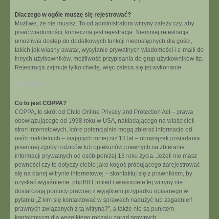
Dlaczego w ogóle muszę się rejestrować?
Możliwe, że nie musisz. To od administratora witryny zależy czy, aby
pisać wiadomości, konieczna jest rejestracja. Niemniej rejestracja
umożliwia dostęp do dodatkowych funkcji niedostępnych dla gości,
takich jak własny awatar, wysyłanie prywatnych wiadomości i e-maili do
innych użytkowników, możliwość przypisania do grup użytkowników itp.
Rejestracja zajmuje tylko chwilę, więc zaleca się jej wykonanie.
Na górę
Co to jest COPPA?
COPPA, to skrót od Child Online Privacy and Protection Act – prawa
obowiązującego od 1998 roku w USA, nakładającego na właścicieli
stron internetowych, które potencjalnie mogą zbierać informacje od
osób małoletnich – mających mniej niż 13 lat – obowiązek posiadania
pisemnej zgody rodziców lub opiekunów prawnych na zbieranie
informacji prywatnych od osób poniżej 13 roku życia. Jeżeli nie masz
pewności czy to dotyczy ciebie jako kogoś próbującego zarejestrować
się na danej witrynie internetowej – skontaktuj się z prawnikiem, by
uzyskać wyjaśnienie. phpBB Limited i właściciele tej witryny nie
dostarczają pomocy prawnej z wyjątkiem przypadku opisanego w
pytaniu „Z kim się kontaktować w sprawach nadużyć lub zagadnień
prawnych związanych z tą witryną?”, a także nie są punktem
kontaktowym dla wszelkiego rodzaju porad prawnych.