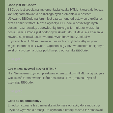
Co to jest BBCode?
BBCode jest specjalną implementacją języka HTML, która daje lepszą
kontrolę formatowania poszczególnych elementów w postach.
Używanie BBCode na forum jest uzależnione od ustawień określanych
przez administratora. Można wyłączyć BBCode w poszczególnych
postach, zaznaczając odpowiednią funkcję w formularzu tworzenia
posta. Sam BBCode jest podobny w składni do HTML-a, ale znaczniki
zawarte są w nawiasach kwadratowych [przykład] zamiast w
używanych w HTML-u nawiasach ostrych <przykład>. Aby uzyskać
więcej informacji o BBCode, zapoznaj się z przewodnikiem dostępnym
ze strony tworzenia posta po kliknięciu odnośnika
BBCode
.
Na górę
Czy można używać języka HTML?
Nie. Nie można używać i przetwarzać znaczników HTML na tej witrynie.
Większość formatowania, które dostarcza HTML, można uzyskać,
używając BBCode.
Na górę
Co to są są emotikony?
Emotikony, zwane też uśmieszkami, to małe obrazki, które mogą być
użyte do wyrażania emocji. Do wyrażania emocji można też stosować