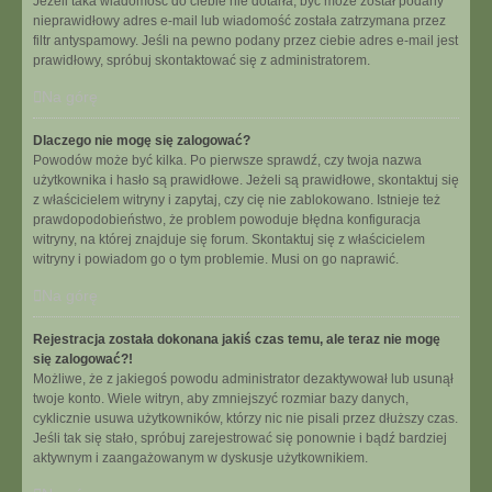
Jeżeli taka wiadomość do ciebie nie dotarła, być może został podany
nieprawidłowy adres e-mail lub wiadomość została zatrzymana przez
filtr antyspamowy. Jeśli na pewno podany przez ciebie adres e-mail jest
prawidłowy, spróbuj skontaktować się z administratorem.
Na górę
Dlaczego nie mogę się zalogować?
Powodów może być kilka. Po pierwsze sprawdź, czy twoja nazwa
użytkownika i hasło są prawidłowe. Jeżeli są prawidłowe, skontaktuj się
z właścicielem witryny i zapytaj, czy cię nie zablokowano. Istnieje też
prawdopodobieństwo, że problem powoduje błędna konfiguracja
witryny, na której znajduje się forum. Skontaktuj się z właścicielem
witryny i powiadom go o tym problemie. Musi on go naprawić.
Na górę
Rejestracja została dokonana jakiś czas temu, ale teraz nie mogę
się zalogować?!
Możliwe, że z jakiegoś powodu administrator dezaktywował lub usunął
twoje konto. Wiele witryn, aby zmniejszyć rozmiar bazy danych,
cyklicznie usuwa użytkowników, którzy nic nie pisali przez dłuższy czas.
Jeśli tak się stało, spróbuj zarejestrować się ponownie i bądź bardziej
aktywnym i zaangażowanym w dyskusje użytkownikiem.