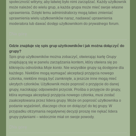
społeczność witryny, aby łatwiej było nimi zarządzać. Każdy użytkownik
może należeć do wielu grup, a każda grupa może mieć swoje własne
uprawnienia. Dzięki temu administratorzy mogą łatwo zmieniać
uprawnienia wielu użytkowników naraz, nadawać uprawnienia
moderatora lub dawać dostęp użytkownikom do prywatnego forum.
Na górę
Gdzie znajduje się spis grup użytkowników i jak można dołączyć do
grupy?
Spis grup użytkowników można zobaczyć, otwierając kartę
Grupy
znajdującą się w panelu zarządzania kontem, który otwiera się po
kliknięciu odnośnika
Moje konto
. Nie wszystkie grupy są dostępne dla
każdego. Niektóre mogą wymagać akceptacji przyjęcia nowego
członka, niektóre mogą być zamknięte, a jeszcze inne mogą mieć
ukrytych członków. Użytkownik może poprosić o przyjęcie do danej
grupy, naciskając odpowiedni przycisk. Prośba o przyjęcie do grupy,
która wymaga akceptacji przyjęcia nowego członka, musi zostać
zaakceptowana przez lidera grupy. Może on poprosić użytkownika o
podanie wyjaśnień, dlaczego chce on dołączyć do tej grupy. W
przypadku otrzymania negatywnej decyzji proszę nie nękać lidera
grupy pytaniami – widocznie miał on swoje powody.
Na górę