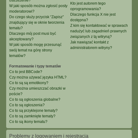
ostrzeżenie?
Kto jest autorem tego
W jaki sposób można zgłosić posty
oprogramowania?
moderatorowi?
Dlaczego funkcja X nie jest
Do czego służy przycisk “Zapisz”
dostępna?
znajdujący się w oknie tworzenia
Z kim się kontaktować w sprawach
tematu?
nadużyć lub zagadnień prawnych
Dlaczego mój post musi być
związanych z tą witryną?
akceptowany?
Jak nawiązać kontakt z
W jaki sposób mogę przesunąć
administratorem witryny?
swój temat na górę strony
tematów?
Formatowanie i typy tematów
Co to jest BBCode?
Czy można używać języka HTML?
Co to są są emotikony?
Czy można umieszczać obrazki w
poście?
Co to są ogłoszenia globalne?
Co to są ogłoszenia?
Co to są przyklejone tematy?
Co to są zamknięte tematy?
Co to są ikony tematu?
Problemy z logowaniem i rejestracją