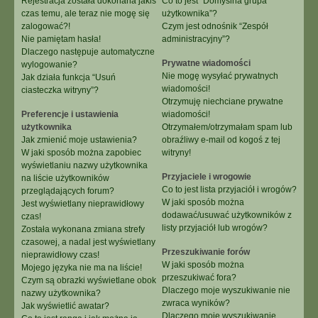
Rejestracja została dokonana jakiś
Co to jest “Domyślna grupa
czas temu, ale teraz nie mogę się
użytkownika”?
zalogować?!
Czym jest odnośnik “Zespół
Nie pamiętam hasła!
administracyjny”?
Dlaczego następuje automatyczne
Prywatne wiadomości
wylogowanie?
Nie mogę wysyłać prywatnych
Jak działa funkcja “Usuń
wiadomości!
ciasteczka witryny”?
Otrzymuję niechciane prywatne
Preferencje i ustawienia
wiadomości!
użytkownika
Otrzymałem/otrzymałam spam lub
Jak zmienić moje ustawienia?
obraźliwy e-mail od kogoś z tej
W jaki sposób można zapobiec
witryny!
wyświetlaniu nazwy użytkownika
Przyjaciele i wrogowie
na liście użytkowników
Co to jest lista przyjaciół i wrogów?
przeglądających forum?
W jaki sposób można
Jest wyświetlany nieprawidłowy
dodawać/usuwać użytkowników z
czas!
listy przyjaciół lub wrogów?
Została wykonana zmiana strefy
czasowej, a nadal jest wyświetlany
Przeszukiwanie forów
nieprawidłowy czas!
W jaki sposób można
Mojego języka nie ma na liście!
przeszukiwać fora?
Czym są obrazki wyświetlane obok
Dlaczego moje wyszukiwanie nie
nazwy użytkownika?
zwraca wyników?
Jak wyświetlić awatar?
Dlaczego moje wyszukiwanie