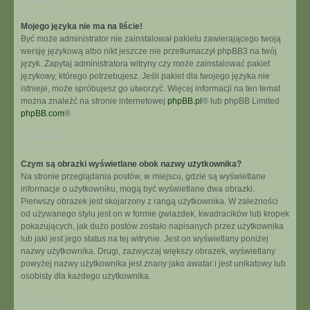
Mojego języka nie ma na liście!
Być może administrator nie zainstalował pakietu zawierającego twoją
wersję językową albo nikt jeszcze nie przetłumaczył phpBB3 na twój
język. Zapytaj administratora witryny czy może zainstalować pakiet
językowy, którego potrzebujesz. Jeśli pakiet dla twojego języka nie
istnieje, może spróbujesz go utworzyć. Więcej informacji na ten temat
można znaleźć na stronie internetowej
phpBB.pl
® lub phpBB Limited
phpBB.com
®
Na górę
Czym są obrazki wyświetlane obok nazwy użytkownika?
Na stronie przeglądania postów, w miejscu, gdzie są wyświetlane
informacje o użytkowniku, mogą być wyświetlane dwa obrazki.
Pierwszy obrazek jest skojarzony z rangą użytkownika. W zależności
od używanego stylu jest on w formie gwiazdek, kwadracików lub kropek
pokazujących, jak dużo postów zostało napisanych przez użytkownika
lub jaki jest jego status na tej witrynie. Jest on wyświetlany poniżej
nazwy użytkownika. Drugi, zazwyczaj większy obrazek, wyświetlany
powyżej nazwy użytkownika jest znany jako awatar i jest unikatowy lub
osobisty dla każdego użytkownika.
Na górę