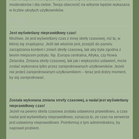
moderatorów i dla ciebie. Twoja obecność na witrynie będzie wykazana
w liczbie ukrytych użytkowników.
Na górę
Jest wyświetlany nieprawidłowy czas!
Możliwe, że jest wyświetlany czas z innej strefy czasowej, niż ta, w
której się znajdujesz. Jeśli tak właśnie jest, przejdź do panelu
zarządzania kontem i zmień strefę czasową, tak aby była zgodna z
twoim miejscem pobytu. Np. Europa centralna, Afryka, czy Nowa
Zelandia. Zmiana strefy czasowej, tak jak i większości ustawień, może
zostać wykonana tylko przez zarejestrowanych użytkowników. Jeżeli
nie jesteś zarejestrowanym użytkownikiem – teraz jest dobry moment,
by się zarejestrować.
Na górę
Została wykonana zmiana strefy czasowej, a nadal jest wyświetlany
nieprawidłowy czas!
Jeżeli na pewno strefa czasowa została ustawiona prawidłowo, a czas
nadal jest wyświetlany nieprawidłowo, oznacza to, że czas na serwerze
jest ustawiony nieprawidłowo. Poinformuj o tym administratora, by
naprawił problem.
Na górę