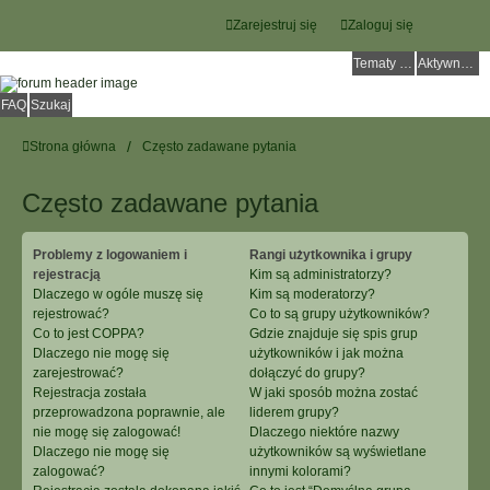
Zarejestruj się
Zaloguj się
Tematy bez odpowiedzi
Aktywne tematy
FAQ
Szukaj
Strona główna
Często zadawane pytania
Często zadawane pytania
Problemy z logowaniem i
Rangi użytkownika i grupy
rejestracją
Kim są administratorzy?
Dlaczego w ogóle muszę się
Kim są moderatorzy?
rejestrować?
Co to są grupy użytkowników?
Co to jest COPPA?
Gdzie znajduje się spis grup
Dlaczego nie mogę się
użytkowników i jak można
zarejestrować?
dołączyć do grupy?
Rejestracja została
W jaki sposób można zostać
przeprowadzona poprawnie, ale
liderem grupy?
nie mogę się zalogować!
Dlaczego niektóre nazwy
Dlaczego nie mogę się
użytkowników są wyświetlane
zalogować?
innymi kolorami?