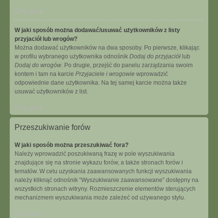
Na górę
W jaki sposób można dodawać/usuwać użytkowników z listy
przyjaciół lub wrogów?
Można dodawać użytkowników na dwa sposoby. Po pierwsze, klikając
w profilu wybranego użytkownika odnośnik
Dodaj do przyjaciół
lub
Dodaj do wrogów
. Po drugie, przejść do panelu zarządzania swoim
kontem i tam na karcie
Przyjaciele i wrogowie
wprowadzić
odpowiednie dane użytkownika. Na tej samej karcie można także
usuwać użytkowników z list.
Na górę
Przeszukiwanie forów
W jaki sposób można przeszukiwać fora?
Należy wprowadzić poszukiwaną frazę w pole wyszukiwania
znajdujące się na stronie wykazu forów, a także stronach forów i
tematów. W celu uzyskania zaawansowanych funkcji wyszukiwania
należy kliknąć odnośnik “Wyszukiwanie zaawansowane” dostępny na
wszystkich stronach witryny. Rozmieszczenie elementów sterujących
mechanizmem wyszukiwania może zależeć od używanego stylu.
Na górę