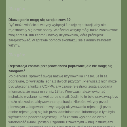
Na górę
Dlaczego nie mogę się zarejestrować?
Być może właściciel witryny wyłączył funkcję rejestracji, aby nie
rejestrowały się nowe osoby. Właściciel witryny mógł także zablokować
twój adres IP lub zabronił nazwy użytkownika, którą próbujesz
zarejestrować. W sprawie pomocy skontaktuj się z administratorem
witryny.
Na górę
Rejestracja została przeprowadzona poprawnie, ale nie mogę się
zalogować!
Po pierwsze, sprawdź swoją nazwę użytkownika i hasło. Jeśli są
poprawne, to wystąpiła jedna z dwóch przyczyn. Pierwszą z nich może
być włączona funkcja COPPA, a w czasie rejestracji została podana
informacja, że masz mniej niż 13 lat. Wówczas należy wykonać
instrukcje wysłane na twój adres e-mail. Jeśli nie to było przyczyną, być
może nie została aktywowana rejestracja. Niektóre witryny przed
pierwszym zalogowaniem wymagają aktywowania rejestracji przez
osobę rejestrującą się lub przez administratora. Informacja o tym była
wyświetlona podczas rejestracji. Jeśli została wysłana do ciebie
wiadomość e-mail, postępuj zgodnie z zawartymi w niej instrukcjami.