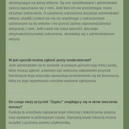
obowiązujące na danej witrynie. Są one opublikowane i administrator
zaleca zapoznanie się z nimi. Jeśli ktoś ich nie przestrzegał, może
otrzymać ostrzeżenie. O udzieleniu ostrzeżenia decyduje administrator
witryny. phpBB Limited nie ma nic wspólnego z ostrzeżeniami
udzielanymi na tej witrynie i nie ponosi żadnej odpowiedzialności
związanej z nimi. Jeśli nadal nie masz jasności, dlaczego
otrzymałeś/otrzymałaś ostrzeżenie, skontaktuj się z administratorem
witryny.
Na górę
W jaki sposób można zgłosić posty moderatorowi?
Jeśli administrator na to zezwolił, w prawym górnym rogu treści posta,
który chcesz zgłosić, powinien być widoczny odpowiedni przycisk.
Naciśnięcie tego przycisku spowoduje przeniesienie cię do formularza,
który po jego wypełnieniu umożliwi wysłanie zgłoszenia.
Na górę
Do czego służy przycisk “Zapisz” znajdujący się w oknie tworzenia
tematu?
Funkcja ta umożliwia zapisanie kopii roboczej i dokończenie pisania
oraz wysłanie w późniejszym czasie. Zapisaną kopię roboczą można
wczytać z poziomu panelu użytkownika.