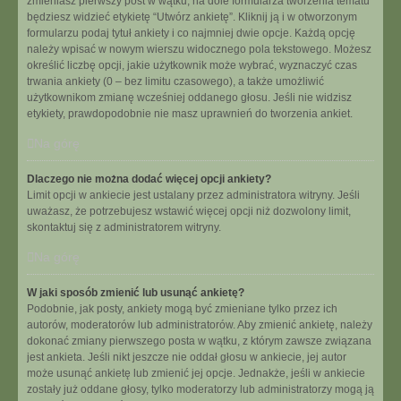
zmieniasz pierwszy post w wątku, na dole formularza tworzenia tematu
będziesz widzieć etykietę “Utwórz ankietę”. Kliknij ją i w otworzonym
formularzu podaj tytuł ankiety i co najmniej dwie opcje. Każdą opcję
należy wpisać w nowym wierszu widocznego pola tekstowego. Możesz
określić liczbę opcji, jakie użytkownik może wybrać, wyznaczyć czas
trwania ankiety (0 – bez limitu czasowego), a także umożliwić
użytkownikom zmianę wcześniej oddanego głosu. Jeśli nie widzisz
etykiety, prawdopodobnie nie masz uprawnień do tworzenia ankiet.
Na górę
Dlaczego nie można dodać więcej opcji ankiety?
Limit opcji w ankiecie jest ustalany przez administratora witryny. Jeśli
uważasz, że potrzebujesz wstawić więcej opcji niż dozwolony limit,
skontaktuj się z administratorem witryny.
Na górę
W jaki sposób zmienić lub usunąć ankietę?
Podobnie, jak posty, ankiety mogą być zmieniane tylko przez ich
autorów, moderatorów lub administratorów. Aby zmienić ankietę, należy
dokonać zmiany pierwszego posta w wątku, z którym zawsze związana
jest ankieta. Jeśli nikt jeszcze nie oddał głosu w ankiecie, jej autor
może usunąć ankietę lub zmienić jej opcje. Jednakże, jeśli w ankiecie
zostały już oddane głosy, tylko moderatorzy lub administratorzy mogą ją