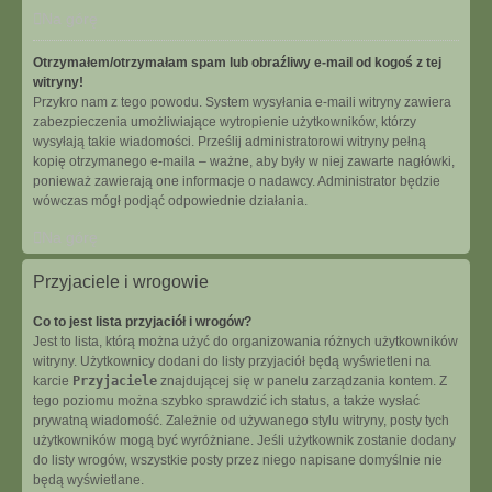
Na górę
Otrzymałem/otrzymałam spam lub obraźliwy e-mail od kogoś z tej
witryny!
Przykro nam z tego powodu. System wysyłania e-maili witryny zawiera
zabezpieczenia umożliwiające wytropienie użytkowników, którzy
wysyłają takie wiadomości. Prześlij administratorowi witryny pełną
kopię otrzymanego e-maila – ważne, aby były w niej zawarte nagłówki,
ponieważ zawierają one informacje o nadawcy. Administrator będzie
wówczas mógł podjąć odpowiednie działania.
Na górę
Przyjaciele i wrogowie
Co to jest lista przyjaciół i wrogów?
Jest to lista, którą można użyć do organizowania różnych użytkowników
witryny. Użytkownicy dodani do listy przyjaciół będą wyświetleni na
karcie
Przyjaciele
znajdującej się w panelu zarządzania kontem. Z
tego poziomu można szybko sprawdzić ich status, a także wysłać
prywatną wiadomość. Zależnie od używanego stylu witryny, posty tych
użytkowników mogą być wyróżniane. Jeśli użytkownik zostanie dodany
do listy wrogów, wszystkie posty przez niego napisane domyślnie nie
będą wyświetlane.