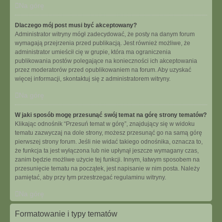
Na górę
Dlaczego mój post musi być akceptowany?
Administrator witryny mógł zadecydować, że posty na danym forum
wymagają przejrzenia przed publikacją. Jest również możliwe, że
administrator umieścił cię w grupie, która ma ograniczenia
publikowania postów polegające na konieczności ich akceptowania
przez moderatorów przed opublikowaniem na forum. Aby uzyskać
więcej informacji, skontaktuj się z administratorem witryny.
Na górę
W jaki sposób mogę przesunąć swój temat na górę strony tematów?
Klikając odnośnik “Przesuń temat w górę”, znajdujący się w widoku
tematu zazwyczaj na dole strony, możesz przesunąć go na samą górę
pierwszej strony forum. Jeśli nie widać takiego odnośnika, oznacza to,
że funkcja ta jest wyłączona lub nie upłynął jeszcze wymagany czas,
zanim będzie możliwe użycie tej funkcji. Innym, łatwym sposobem na
przesunięcie tematu na początek, jest napisanie w nim posta. Należy
pamiętać, aby przy tym przestrzegać regulaminu witryny.
Na górę
Formatowanie i typy tematów