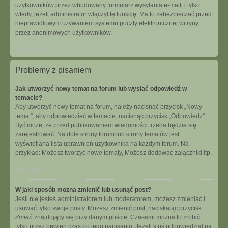
użytkowników przez wbudowany formularz wysyłania e-maili i tylko
wtedy, jeżeli administrator włączył tę funkcję. Ma to zabezpieczać przed
nieprawidłowym używaniem systemu poczty elektronicznej witryny
przez anonimowych użytkowników.
Na górę
Problemy z pisaniem
Jak utworzyć nowy temat na forum lub wysłać odpowiedź w
temacie?
Aby utworzyć nowy temat na forum, należy nacisnąć przycisk „Nowy
temat”, aby odpowiedzieć w temacie, nacisnąć przycisk „Odpowiedz”.
Być może, że przed publikowaniem wiadomości trzeba będzie się
zarejestrować. Na dole strony forum lub strony tematów jest
wyświetlana lista uprawnień użytkownika na każdym forum. Na
przykład: Możesz tworzyć nowe tematy, Możesz dodawać załączniki itp.
Na górę
W jaki sposób można zmienić lub usunąć post?
Jeśli nie jesteś administratorem lub moderatorem, możesz zmieniać i
usuwać tylko swoje posty. Możesz zmienić post, naciskając przycisk
Zmień
znajdujący się przy danym poście. Czasami można to zrobić
tylko przez pewien czas po jego napisaniu. Jeżeli ktoś odpowiedział na