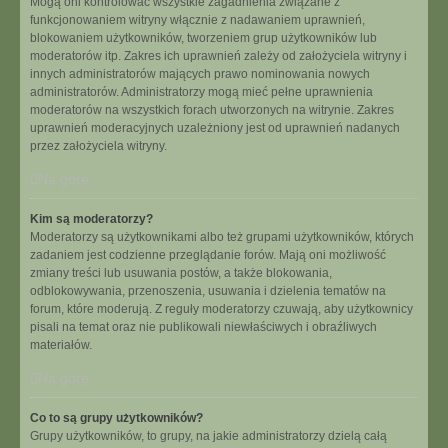
Mogą oni kontrolować wszystkie zagadnienia związane z
funkcjonowaniem witryny włącznie z nadawaniem uprawnień,
blokowaniem użytkowników, tworzeniem grup użytkowników lub
moderatorów itp. Zakres ich uprawnień zależy od założyciela witryny i
innych administratorów mających prawo nominowania nowych
administratorów. Administratorzy mogą mieć pełne uprawnienia
moderatorów na wszystkich forach utworzonych na witrynie. Zakres
uprawnień moderacyjnych uzależniony jest od uprawnień nadanych
przez założyciela witryny.
Na górę
Kim są moderatorzy?
Moderatorzy są użytkownikami albo też grupami użytkowników, których
zadaniem jest codzienne przeglądanie forów. Mają oni możliwość
zmiany treści lub usuwania postów, a także blokowania,
odblokowywania, przenoszenia, usuwania i dzielenia tematów na
forum, które moderują. Z reguły moderatorzy czuwają, aby użytkownicy
pisali na temat oraz nie publikowali niewłaściwych i obraźliwych
materiałów.
Na górę
Co to są grupy użytkowników?
Grupy użytkowników, to grupy, na jakie administratorzy dzielą całą