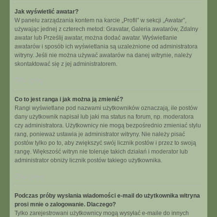
Jak wyświetlić awatar?
W panelu zarządzania kontem na karcie „Profil” w sekcji „Awatar”,
używając jednej z czterech metod: Gravatar, Galeria awatarów, Zdalny
awatar lub Prześlij awatar, można dodać awatar. Wyświetlanie
awatarów i sposób ich wyświetlania są uzależnione od administratora
witryny. Jeśli nie można używać awatarów na danej witrynie, należy
skontaktować się z jej administratorem.
Na górę
Co to jest ranga i jak można ją zmienić?
Rangi wyświetlane pod nazwami użytkowników oznaczają, ile postów
dany użytkownik napisał lub jaki ma status na forum, np. moderatora
czy administratora. Użytkownicy nie mogą bezpośrednio zmieniać stylu
rang, ponieważ ustawia je administrator witryny. Nie należy pisać
postów tylko po to, aby zwiększyć swój licznik postów i przez to swoją
rangę. Większość witryn nie toleruje takich działań i moderator lub
administrator obniży licznik postów takiego użytkownika.
Na górę
Podczas próby wysłania wiadomości e-mail do użytkownika witryna
prosi mnie o zalogowanie. Dlaczego?
Tylko zarejestrowani użytkownicy mogą wysyłać e-maile do innych