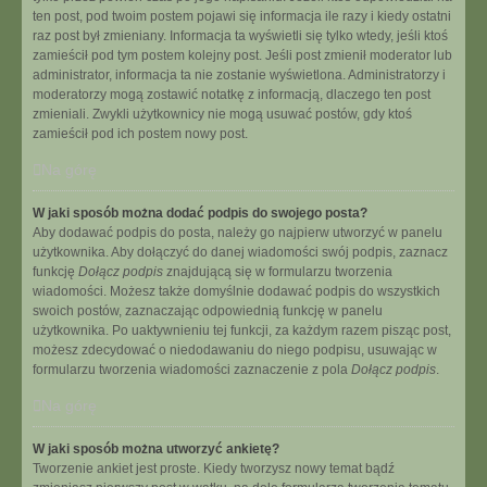
ten post, pod twoim postem pojawi się informacja ile razy i kiedy ostatni
raz post był zmieniany. Informacja ta wyświetli się tylko wtedy, jeśli ktoś
zamieścił pod tym postem kolejny post. Jeśli post zmienił moderator lub
administrator, informacja ta nie zostanie wyświetlona. Administratorzy i
moderatorzy mogą zostawić notatkę z informacją, dlaczego ten post
zmieniali. Zwykli użytkownicy nie mogą usuwać postów, gdy ktoś
zamieścił pod ich postem nowy post.
Na górę
W jaki sposób można dodać podpis do swojego posta?
Aby dodawać podpis do posta, należy go najpierw utworzyć w panelu
użytkownika. Aby dołączyć do danej wiadomości swój podpis, zaznacz
funkcję
Dołącz podpis
znajdującą się w formularzu tworzenia
wiadomości. Możesz także domyślnie dodawać podpis do wszystkich
swoich postów, zaznaczając odpowiednią funkcję w panelu
użytkownika. Po uaktywnieniu tej funkcji, za każdym razem pisząc post,
możesz zdecydować o niedodawaniu do niego podpisu, usuwając w
formularzu tworzenia wiadomości zaznaczenie z pola
Dołącz podpis
.
Na górę
W jaki sposób można utworzyć ankietę?
Tworzenie ankiet jest proste. Kiedy tworzysz nowy temat bądź