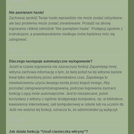
Na górę
Nie pamiętam hasła!
Zachowaj spokój! Twoje hasło wprawdzie nie może zostać odzyskane,
ale bez problemu może zostać zresetowane. Przejdź na stronę
logowania i kliknij odnośnik “Nie pamiętam hasła”. Postępuj zgodnie z
instrukcjami, a prawdopodobnie niedługo znów będziesz móc się
zalogować.
Na górę
Dlaczego następuje automatyczne wylogowanie?
Jeżeli w czasie logowania nie zaznaczysz funkcji
Zapamiętaj mnie
,
witryna zachowa informację o tym, że twój pobyt na tej witrynie będzie
trwał tylko określony przez administratora czas. Zapobiega to
niewłaściwemu użyciu twojego konta przez kogoś innego. Aby
pozostać zalogowanym/zalogowaną, podczas logowania zaznacz
funkcję
Loguj mnie automatycznie
. Jest to niezalecane, jeżeli
korzystasz z witryny z ogólnie dostępnego komputera, np. w bibliotece,
kawiarence internetowej, sali komputerowej w szkole lub na uczelni itp.
Jeśli nie widzisz tej funkcji, oznacza to, że administrator ją wyłączył.
Na górę
Jak działa funkcja “Usuń ciasteczka witryny”?