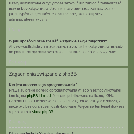
Każdy administrator witryny może zezwolić lub zabronić zamieszczać
pewne typy załączników. Jeśli nie masz pewności zamieszczanie,
jakich typów załączników jest zabronione, skontaktuj się z
administratorem witryny.
Na górę
W jaki sposób można znaleźć wszystkie swoje załączniki?
Aby wyświetlić listę zamieszczonych przez ciebie załączników, przejdź
do panelu zarządzania swoim kontem i kliknij odnośnik
Załączniki
.
Na górę
Zagadnienia związane z phpBB
Kto jest autorem tego oprogramowania?
Prawa autorskie do tego oprogramowania w jego niezmodyfikowanej
formie, ma
phpBB Limited
. Jest ono publikowane na licencji GNU
General Public License wersja 2 (GPL-2.0), co w praktyce oznacza, że
może być bez ograniczeń dystrybuowane. Więcej na ten temat dowiesz
się na stronie
About phpBB
.
Na górę
Dlaczego funkcja X nie jest dostępna?