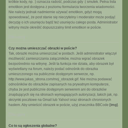
krótkie kody, np. :) oznacza radość, podczas gdy :( smutek. Pełna lista
emotikon jest dostępna z poziomu formularza tworzenia wiadomości.
Nie należy jednak nadmiernie używać emotikon, gdyż mogą
spowodować, że post stanie się nieczytelny i moderator może podjąć
decyzję o ich usunięciu bądź też usunięciu całego posta. Administrator
witryny może określić dopuszczalny limit emotikon w poście.
Na górę
Czy można umieszczać obrazki w poście?
Tak, obrazki można umieszczać w postach. Jeśli administrator włączył
możliwość zamieszczania załączników, można wgrać obrazek
bezpośrednio na witrynę. Jeśli ta funkcja nie działa, aby obrazek był
wyświetlany na forum, należy podać odnośnik do obrazka
umieszczonego na publicznie dostępnym serwerze, np.
http://www.jakas_strona.com/moj_obrazek.gif. Nie można podawać
odnośników do obrazków zapisanych na prywatnym komputerze,
chyba że jest publicznie dostępnym serwerem ani do obrazków
znajdujących się na stronach wymagających autoryzacji, takich jak, np.
skrzynki pocztowe na Gmail lub Yahoo! oraz stronach chronionych
hasłem. Aby umieścić obrazek w poście, użyj znacznika BBCode
[img]
.
Na górę
Co to są ogłoszenia globalne?