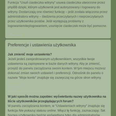
Funkcja “Usuń ciasteczka witryny” usuwa ciasteczka utworzone przez
phpBB dzięki, którym użytkownik jest autoryzowany i logowany do
witryny. Dostarczają one również funkcję – jeśli została włączona przez
administratora witryny – śledzenia przeczytanych i nieprzeczytanych
przez użytkownika postów. Jeśli występują problemy z
logowaniem/wylogowaniem, usunięcie ciasteczek może być pomocne.
Na górę
Preferencje i ustawienia użytkownika
Jak zmienić moje ustawienia?
Jeżeli jesteś zarejestrowanym użytkownikiem, wszystkie twoje
ustawienia są zapisywane w bazie danych witryny. Aby je zmienić,
przejdź do panelu zarządzania swoim kontem. W tym miejscu możesz
dokonać zmian swoich ustawień i preferencji. Odnośnik do panelu o
nazwie “Moje konto” znajduje się zazwyczaj na górze stron witryny.
Na górę
W jaki sposób można zapobiec wyświetlaniu nazwy użytkownika na
liście użytkowników przeglądających forum?
W panelu zarządzania kontem, w “Ustawieniach witryny” znajduje się
funkcja
Nie pokazuj statusu online
. Włącz tę funkcję, zaznaczając
Tak
.
Nazwa użytkownika będzie wyświetlana tylko dla administratorów,