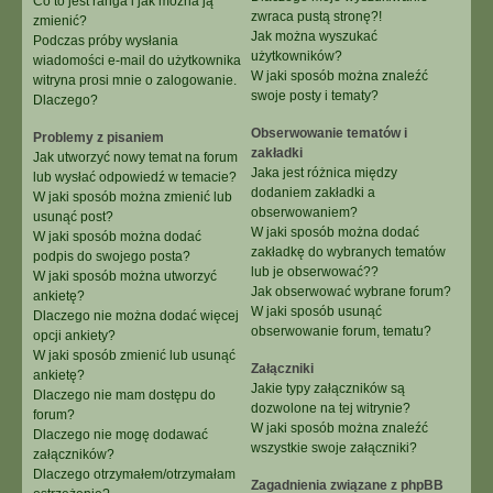
Co to jest ranga i jak można ją
zwraca pustą stronę?!
zmienić?
Jak można wyszukać
Podczas próby wysłania
użytkowników?
wiadomości e-mail do użytkownika
W jaki sposób można znaleźć
witryna prosi mnie o zalogowanie.
swoje posty i tematy?
Dlaczego?
Obserwowanie tematów i
Problemy z pisaniem
zakładki
Jak utworzyć nowy temat na forum
Jaka jest różnica między
lub wysłać odpowiedź w temacie?
dodaniem zakładki a
W jaki sposób można zmienić lub
obserwowaniem?
usunąć post?
W jaki sposób można dodać
W jaki sposób można dodać
zakładkę do wybranych tematów
podpis do swojego posta?
lub je obserwować??
W jaki sposób można utworzyć
Jak obserwować wybrane forum?
ankietę?
W jaki sposób usunąć
Dlaczego nie można dodać więcej
obserwowanie forum, tematu?
opcji ankiety?
W jaki sposób zmienić lub usunąć
Załączniki
ankietę?
Jakie typy załączników są
Dlaczego nie mam dostępu do
dozwolone na tej witrynie?
forum?
W jaki sposób można znaleźć
Dlaczego nie mogę dodawać
wszystkie swoje załączniki?
załączników?
Dlaczego otrzymałem/otrzymałam
Zagadnienia związane z phpBB