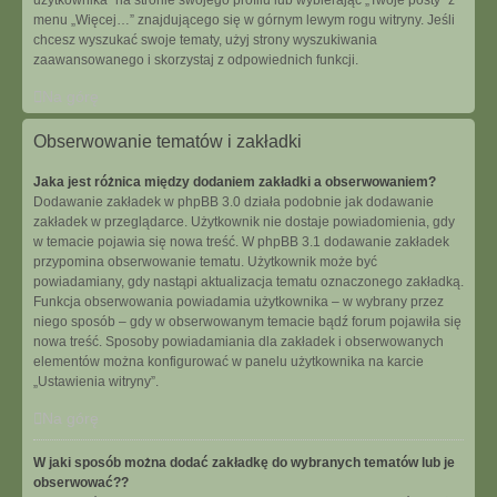
użytkownika” na stronie swojego profilu lub wybierając „Twoje posty” z
menu „Więcej…” znajdującego się w górnym lewym rogu witryny. Jeśli
chcesz wyszukać swoje tematy, użyj strony wyszukiwania
zaawansowanego i skorzystaj z odpowiednich funkcji.
Na górę
Obserwowanie tematów i zakładki
Jaka jest różnica między dodaniem zakładki a obserwowaniem?
Dodawanie zakładek w phpBB 3.0 działa podobnie jak dodawanie
zakładek w przeglądarce. Użytkownik nie dostaje powiadomienia, gdy
w temacie pojawia się nowa treść. W phpBB 3.1 dodawanie zakładek
przypomina obserwowanie tematu. Użytkownik może być
powiadamiany, gdy nastąpi aktualizacja tematu oznaczonego zakładką.
Funkcja obserwowania powiadamia użytkownika – w wybrany przez
niego sposób – gdy w obserwowanym temacie bądź forum pojawiła się
nowa treść. Sposoby powiadamiania dla zakładek i obserwowanych
elementów można konfigurować w panelu użytkownika na karcie
„Ustawienia witryny”.
Na górę
W jaki sposób można dodać zakładkę do wybranych tematów lub je
obserwować??