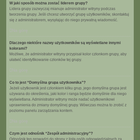
W jaki sposób można zostać liderem grupy?
Lidera grupy zazwyczaj mianuje administrator witryny podczas
tworzenia grupy. Jeśli chcesz utworzyć grupę użytkowników, skontaktuj
się z administratorem, wysyłając do niego prywatną wiadomość.
Na górę
Dlaczego niektóre nazwy użytkowników są wyświetlane innymi
kolorami?
Możliwe, że administrator witryny przypisał kolor członkom grupy, aby
ułatwić identyfikowanie członków tej grupy.
Na górę
Co to jest “Domyślna grupa użytkownika”?
Jeżeli użytkownik jest członkiem kilku grup, jego domyślna grupa jest
używana do określenia, jaki kolor i ranga będzie domyślnie dla niego
wyświetlana. Administrator witryny może nadać użytkownikowi
uprawnienia do zmiany domyślnej grupy. Wówczas można to zrobić z
poziomu panelu zarządzania kontem.
Na górę
Czym jest odnośnik “Zespół administracyjny”?
Odnośnik ten prowadzi do strony z listą osób odpowiedzialnych za