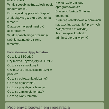
ostrzeżenie?
Kto jest autorem tego
W jaki sposób można zgłosić posty
oprogramowania?
moderatorowi?
Dlaczego funkcja X nie jest
Do czego służy przycisk “Zapisz”
dostępna?
znajdujący się w oknie tworzenia
Z kim się kontaktować w sprawach
tematu?
nadużyć lub zagadnień prawnych
Dlaczego mój post musi być
związanych z tą witryną?
akceptowany?
Jak nawiązać kontakt z
W jaki sposób mogę przesunąć
administratorem witryny?
swój temat na górę strony
tematów?
Formatowanie i typy tematów
Co to jest BBCode?
Czy można używać języka HTML?
Co to są są emotikony?
Czy można umieszczać obrazki w
poście?
Co to są ogłoszenia globalne?
Co to są ogłoszenia?
Co to są przyklejone tematy?
Co to są zamknięte tematy?
Co to są ikony tematu?
Problemy z logowaniem i rejestracją