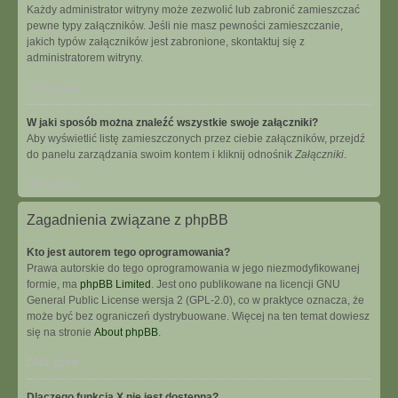
Każdy administrator witryny może zezwolić lub zabronić zamieszczać
pewne typy załączników. Jeśli nie masz pewności zamieszczanie,
jakich typów załączników jest zabronione, skontaktuj się z
administratorem witryny.
Na górę
W jaki sposób można znaleźć wszystkie swoje załączniki?
Aby wyświetlić listę zamieszczonych przez ciebie załączników, przejdź
do panelu zarządzania swoim kontem i kliknij odnośnik
Załączniki
.
Na górę
Zagadnienia związane z phpBB
Kto jest autorem tego oprogramowania?
Prawa autorskie do tego oprogramowania w jego niezmodyfikowanej
formie, ma
phpBB Limited
. Jest ono publikowane na licencji GNU
General Public License wersja 2 (GPL-2.0), co w praktyce oznacza, że
może być bez ograniczeń dystrybuowane. Więcej na ten temat dowiesz
się na stronie
About phpBB
.
Na górę
Dlaczego funkcja X nie jest dostępna?