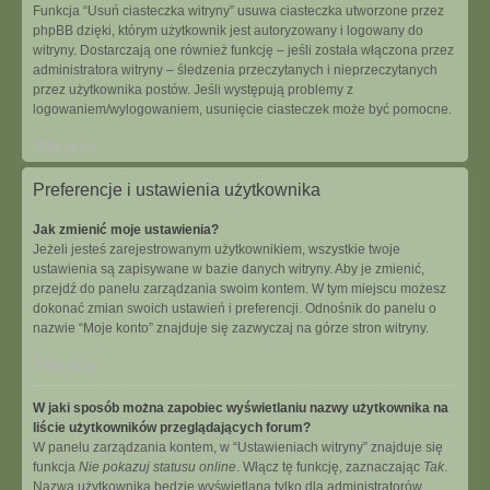
Funkcja “Usuń ciasteczka witryny” usuwa ciasteczka utworzone przez
phpBB dzięki, którym użytkownik jest autoryzowany i logowany do
witryny. Dostarczają one również funkcję – jeśli została włączona przez
administratora witryny – śledzenia przeczytanych i nieprzeczytanych
przez użytkownika postów. Jeśli występują problemy z
logowaniem/wylogowaniem, usunięcie ciasteczek może być pomocne.
Na górę
Preferencje i ustawienia użytkownika
Jak zmienić moje ustawienia?
Jeżeli jesteś zarejestrowanym użytkownikiem, wszystkie twoje
ustawienia są zapisywane w bazie danych witryny. Aby je zmienić,
przejdź do panelu zarządzania swoim kontem. W tym miejscu możesz
dokonać zmian swoich ustawień i preferencji. Odnośnik do panelu o
nazwie “Moje konto” znajduje się zazwyczaj na górze stron witryny.
Na górę
W jaki sposób można zapobiec wyświetlaniu nazwy użytkownika na
liście użytkowników przeglądających forum?
W panelu zarządzania kontem, w “Ustawieniach witryny” znajduje się
funkcja
Nie pokazuj statusu online
. Włącz tę funkcję, zaznaczając
Tak
.
Nazwa użytkownika będzie wyświetlana tylko dla administratorów,