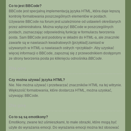
Co to jest BBCode?
BBCode jest specjalną implementacją języka HTML, która daje lepszą
kontrolę formatowania poszczególnych elementów w postach.
Używanie BBCode na forum jest uzależnione od ustawień określanych
przez administratora. Można wyłączyć BBCode w poszczególnych
postach, zaznaczając odpowiednią funkcję w formularzu tworzenia
posta. Sam BBCode jest podobny w składni do HTML-a, ale znaczniki
zawarte są w nawiasach kwadratowych [przykład] zamiast w
używanych w HTML-u nawiasach ostrych <przykład>. Aby uzyskać
więcej informacji o BBCode, zapoznaj się z przewodnikiem dostępnym
ze strony tworzenia posta po kliknięciu odnośnika
BBCode
.
Na górę
Czy można używać języka HTML?
Nie. Nie można używać i przetwarzać znaczników HTML na tej witrynie.
Większość formatowania, które dostarcza HTML, można uzyskać,
używając BBCode.
Na górę
Co to są są emotikony?
Emotikony, zwane też uśmieszkami, to małe obrazki, które mogą być
użyte do wyrażania emocji. Do wyrażania emocji można też stosować