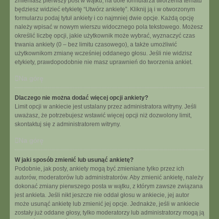
zmieniasz pierwszy post w wątku, na dole formularza tworzenia tematu
będziesz widzieć etykietę “Utwórz ankietę”. Kliknij ją i w otworzonym
formularzu podaj tytuł ankiety i co najmniej dwie opcje. Każdą opcję
należy wpisać w nowym wierszu widocznego pola tekstowego. Możesz
określić liczbę opcji, jakie użytkownik może wybrać, wyznaczyć czas
trwania ankiety (0 – bez limitu czasowego), a także umożliwić
użytkownikom zmianę wcześniej oddanego głosu. Jeśli nie widzisz
etykiety, prawdopodobnie nie masz uprawnień do tworzenia ankiet.
Na górę
Dlaczego nie można dodać więcej opcji ankiety?
Limit opcji w ankiecie jest ustalany przez administratora witryny. Jeśli
uważasz, że potrzebujesz wstawić więcej opcji niż dozwolony limit,
skontaktuj się z administratorem witryny.
Na górę
W jaki sposób zmienić lub usunąć ankietę?
Podobnie, jak posty, ankiety mogą być zmieniane tylko przez ich
autorów, moderatorów lub administratorów. Aby zmienić ankietę, należy
dokonać zmiany pierwszego posta w wątku, z którym zawsze związana
jest ankieta. Jeśli nikt jeszcze nie oddał głosu w ankiecie, jej autor
może usunąć ankietę lub zmienić jej opcje. Jednakże, jeśli w ankiecie
zostały już oddane głosy, tylko moderatorzy lub administratorzy mogą ją