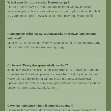
W jaki sposób można zostać liderem grupy?
Lidera grupy zazwyczaj mianuje administrator witryny podczas
tworzenia grupy. Jeśli chcesz utworzyć grupę użytkowników, skontaktuj
się z administratorem, wysyłając do niego prywatną wiadomość.
Na górę
Dlaczego niektóre nazwy użytkowników są wyświetlane innymi
kolorami?
Możliwe, że administrator witryny przypisał kolor członkom grupy, aby
ułatwić identyfikowanie członków tej grupy.
Na górę
Co to jest “Domyślna grupa użytkownika”?
Jeżeli użytkownik jest członkiem kilku grup, jego domyślna grupa jest
używana do określenia, jaki kolor i ranga będzie domyślnie dla niego
wyświetlana. Administrator witryny może nadać użytkownikowi
uprawnienia do zmiany domyślnej grupy. Wówczas można to zrobić z
poziomu panelu zarządzania kontem.
Na górę
Czym jest odnośnik “Zespół administracyjny”?
Odnośnik ten prowadzi do strony z listą osób odpowiedzialnych za