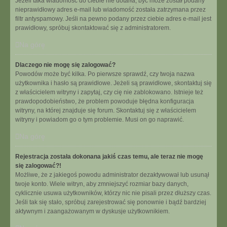
Jeżeli taka wiadomość do ciebie nie dotarła, być może został podany
nieprawidłowy adres e-mail lub wiadomość została zatrzymana przez
filtr antyspamowy. Jeśli na pewno podany przez ciebie adres e-mail jest
prawidłowy, spróbuj skontaktować się z administratorem.
Na górę
Dlaczego nie mogę się zalogować?
Powodów może być kilka. Po pierwsze sprawdź, czy twoja nazwa
użytkownika i hasło są prawidłowe. Jeżeli są prawidłowe, skontaktuj się
z właścicielem witryny i zapytaj, czy cię nie zablokowano. Istnieje też
prawdopodobieństwo, że problem powoduje błędna konfiguracja
witryny, na której znajduje się forum. Skontaktuj się z właścicielem
witryny i powiadom go o tym problemie. Musi on go naprawić.
Na górę
Rejestracja została dokonana jakiś czas temu, ale teraz nie mogę
się zalogować?!
Możliwe, że z jakiegoś powodu administrator dezaktywował lub usunął
twoje konto. Wiele witryn, aby zmniejszyć rozmiar bazy danych,
cyklicznie usuwa użytkowników, którzy nic nie pisali przez dłuższy czas.
Jeśli tak się stało, spróbuj zarejestrować się ponownie i bądź bardziej
aktywnym i zaangażowanym w dyskusje użytkownikiem.