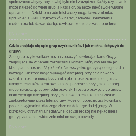
społeczność witryny, aby łatwiej było nimi zarządzać. Każdy użytkownik
może należeć do wielu grup, a każda grupa może mieć swoje własne
uprawnienia. Dzięki temu administratorzy mogą łatwo zmieniać
uprawnienia wielu użytkowników naraz, nadawać uprawnienia
moderatora lub dawać dostęp użytkownikom do prywatnego forum.
Na górę
Gdzie znajduje się spis grup użytkowników i jak można dołączyć do
grupy?
Spis grup użytkowników można zobaczyć, otwierając kartę
Grupy
znajdującą się w panelu zarządzania kontem, który otwiera się po
kliknięciu odnośnika
Moje konto
. Nie wszystkie grupy są dostępne dla
każdego. Niektóre mogą wymagać akceptacji przyjęcia nowego
członka, niektóre mogą być zamknięte, a jeszcze inne mogą mieć
ukrytych członków. Użytkownik może poprosić o przyjęcie do danej
grupy, naciskając odpowiedni przycisk. Prośba o przyjęcie do grupy,
która wymaga akceptacji przyjęcia nowego członka, musi zostać
zaakceptowana przez lidera grupy. Może on poprosić użytkownika o
podanie wyjaśnień, dlaczego chce on dołączyć do tej grupy. W
przypadku otrzymania negatywnej decyzji proszę nie nękać lidera
grupy pytaniami – widocznie miał on swoje powody.
Na górę