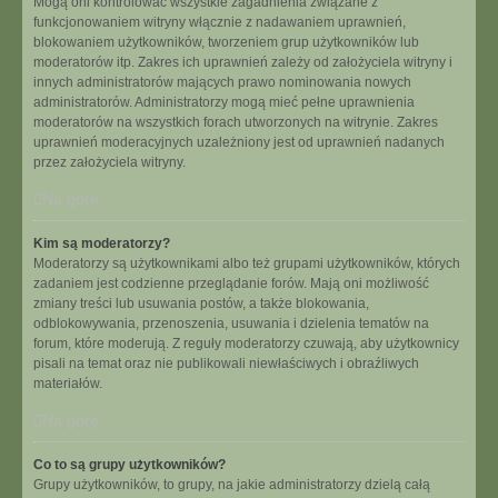
Mogą oni kontrolować wszystkie zagadnienia związane z
funkcjonowaniem witryny włącznie z nadawaniem uprawnień,
blokowaniem użytkowników, tworzeniem grup użytkowników lub
moderatorów itp. Zakres ich uprawnień zależy od założyciela witryny i
innych administratorów mających prawo nominowania nowych
administratorów. Administratorzy mogą mieć pełne uprawnienia
moderatorów na wszystkich forach utworzonych na witrynie. Zakres
uprawnień moderacyjnych uzależniony jest od uprawnień nadanych
przez założyciela witryny.
Na górę
Kim są moderatorzy?
Moderatorzy są użytkownikami albo też grupami użytkowników, których
zadaniem jest codzienne przeglądanie forów. Mają oni możliwość
zmiany treści lub usuwania postów, a także blokowania,
odblokowywania, przenoszenia, usuwania i dzielenia tematów na
forum, które moderują. Z reguły moderatorzy czuwają, aby użytkownicy
pisali na temat oraz nie publikowali niewłaściwych i obraźliwych
materiałów.
Na górę
Co to są grupy użytkowników?
Grupy użytkowników, to grupy, na jakie administratorzy dzielą całą