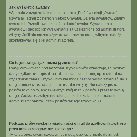
Jak wyświetlić awatar?
W panelu zarządzania kontem na karcie „Profil” w sekcji „Awatar”,
używając jednej z czterech metod: Gravatar, Galeria awatarów, Zdalny
awatar lub Prześlij awatar, można dodać awatar. Wyświetlanie
awatarów i sposób ich wyświetlania są uzależnione od administratora
witryny. Jeśli nie można używać awatarów na danej witrynie, należy
skontaktować się z jej administratorem.
Na górę
Co to jest ranga i jak można ją zmienić?
Rangi wyświetlane pod nazwami użytkowników oznaczają, ile postów
dany użytkownik napisał lub jaki ma status na forum, np. moderatora
czy administratora. Użytkownicy nie mogą bezpośrednio zmieniać stylu
rang, ponieważ ustawia je administrator witryny. Nie należy pisać
postów tylko po to, aby zwiększyć swój licznik postów i przez to swoją
rangę. Większość witryn nie toleruje takich działań i moderator lub
administrator obniży licznik postów takiego użytkownika.
Na górę
Podczas próby wysłania wiadomości e-mail do użytkownika witryna
prosi mnie o zalogowanie. Dlaczego?
Tylko zarejestrowani użytkownicy mogą wysyłać e-maile do innych