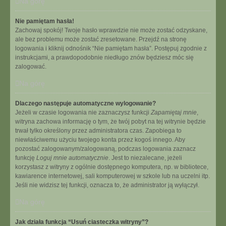
Na górę
Nie pamiętam hasła!
Zachowaj spokój! Twoje hasło wprawdzie nie może zostać odzyskane,
ale bez problemu może zostać zresetowane. Przejdź na stronę
logowania i kliknij odnośnik “Nie pamiętam hasła”. Postępuj zgodnie z
instrukcjami, a prawdopodobnie niedługo znów będziesz móc się
zalogować.
Na górę
Dlaczego następuje automatyczne wylogowanie?
Jeżeli w czasie logowania nie zaznaczysz funkcji
Zapamiętaj mnie
,
witryna zachowa informację o tym, że twój pobyt na tej witrynie będzie
trwał tylko określony przez administratora czas. Zapobiega to
niewłaściwemu użyciu twojego konta przez kogoś innego. Aby
pozostać zalogowanym/zalogowaną, podczas logowania zaznacz
funkcję
Loguj mnie automatycznie
. Jest to niezalecane, jeżeli
korzystasz z witryny z ogólnie dostępnego komputera, np. w bibliotece,
kawiarence internetowej, sali komputerowej w szkole lub na uczelni itp.
Jeśli nie widzisz tej funkcji, oznacza to, że administrator ją wyłączył.
Na górę
Jak działa funkcja “Usuń ciasteczka witryny”?