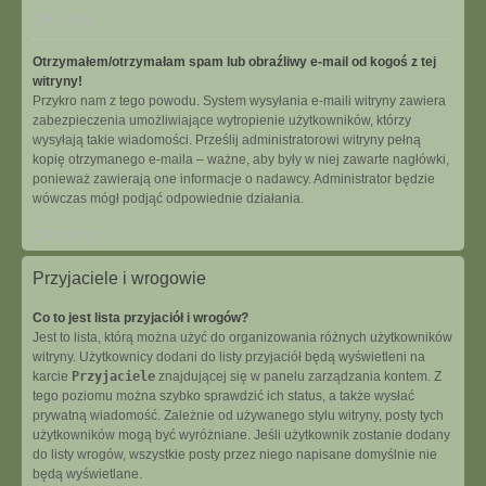
Na górę
Otrzymałem/otrzymałam spam lub obraźliwy e-mail od kogoś z tej
witryny!
Przykro nam z tego powodu. System wysyłania e-maili witryny zawiera
zabezpieczenia umożliwiające wytropienie użytkowników, którzy
wysyłają takie wiadomości. Prześlij administratorowi witryny pełną
kopię otrzymanego e-maila – ważne, aby były w niej zawarte nagłówki,
ponieważ zawierają one informacje o nadawcy. Administrator będzie
wówczas mógł podjąć odpowiednie działania.
Na górę
Przyjaciele i wrogowie
Co to jest lista przyjaciół i wrogów?
Jest to lista, którą można użyć do organizowania różnych użytkowników
witryny. Użytkownicy dodani do listy przyjaciół będą wyświetleni na
karcie
Przyjaciele
znajdującej się w panelu zarządzania kontem. Z
tego poziomu można szybko sprawdzić ich status, a także wysłać
prywatną wiadomość. Zależnie od używanego stylu witryny, posty tych
użytkowników mogą być wyróżniane. Jeśli użytkownik zostanie dodany
do listy wrogów, wszystkie posty przez niego napisane domyślnie nie
będą wyświetlane.