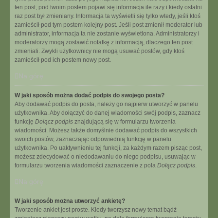
ten post, pod twoim postem pojawi się informacja ile razy i kiedy ostatni
raz post był zmieniany. Informacja ta wyświetli się tylko wtedy, jeśli ktoś
zamieścił pod tym postem kolejny post. Jeśli post zmienił moderator lub
administrator, informacja ta nie zostanie wyświetlona. Administratorzy i
moderatorzy mogą zostawić notatkę z informacją, dlaczego ten post
zmieniali. Zwykli użytkownicy nie mogą usuwać postów, gdy ktoś
zamieścił pod ich postem nowy post.
Na górę
W jaki sposób można dodać podpis do swojego posta?
Aby dodawać podpis do posta, należy go najpierw utworzyć w panelu
użytkownika. Aby dołączyć do danej wiadomości swój podpis, zaznacz
funkcję
Dołącz podpis
znajdującą się w formularzu tworzenia
wiadomości. Możesz także domyślnie dodawać podpis do wszystkich
swoich postów, zaznaczając odpowiednią funkcję w panelu
użytkownika. Po uaktywnieniu tej funkcji, za każdym razem pisząc post,
możesz zdecydować o niedodawaniu do niego podpisu, usuwając w
formularzu tworzenia wiadomości zaznaczenie z pola
Dołącz podpis
.
Na górę
W jaki sposób można utworzyć ankietę?
Tworzenie ankiet jest proste. Kiedy tworzysz nowy temat bądź