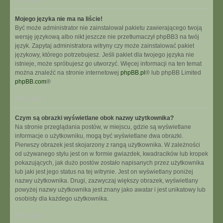
Mojego języka nie ma na liście!
Być może administrator nie zainstalował pakietu zawierającego twoją
wersję językową albo nikt jeszcze nie przetłumaczył phpBB3 na twój
język. Zapytaj administratora witryny czy może zainstalować pakiet
językowy, którego potrzebujesz. Jeśli pakiet dla twojego języka nie
istnieje, może spróbujesz go utworzyć. Więcej informacji na ten temat
można znaleźć na stronie internetowej
phpBB.pl
® lub phpBB Limited
phpBB.com
®
Na górę
Czym są obrazki wyświetlane obok nazwy użytkownika?
Na stronie przeglądania postów, w miejscu, gdzie są wyświetlane
informacje o użytkowniku, mogą być wyświetlane dwa obrazki.
Pierwszy obrazek jest skojarzony z rangą użytkownika. W zależności
od używanego stylu jest on w formie gwiazdek, kwadracików lub kropek
pokazujących, jak dużo postów zostało napisanych przez użytkownika
lub jaki jest jego status na tej witrynie. Jest on wyświetlany poniżej
nazwy użytkownika. Drugi, zazwyczaj większy obrazek, wyświetlany
powyżej nazwy użytkownika jest znany jako awatar i jest unikatowy lub
osobisty dla każdego użytkownika.
Na górę