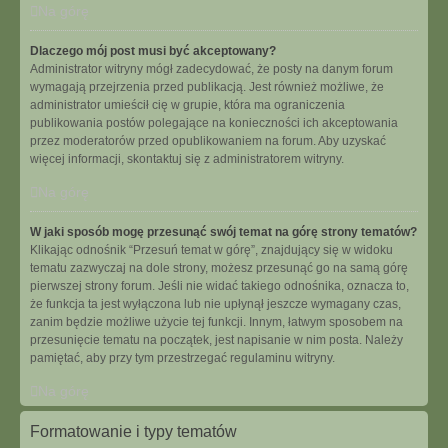
Na górę
Dlaczego mój post musi być akceptowany?
Administrator witryny mógł zadecydować, że posty na danym forum
wymagają przejrzenia przed publikacją. Jest również możliwe, że
administrator umieścił cię w grupie, która ma ograniczenia
publikowania postów polegające na konieczności ich akceptowania
przez moderatorów przed opublikowaniem na forum. Aby uzyskać
więcej informacji, skontaktuj się z administratorem witryny.
Na górę
W jaki sposób mogę przesunąć swój temat na górę strony tematów?
Klikając odnośnik “Przesuń temat w górę”, znajdujący się w widoku
tematu zazwyczaj na dole strony, możesz przesunąć go na samą górę
pierwszej strony forum. Jeśli nie widać takiego odnośnika, oznacza to,
że funkcja ta jest wyłączona lub nie upłynął jeszcze wymagany czas,
zanim będzie możliwe użycie tej funkcji. Innym, łatwym sposobem na
przesunięcie tematu na początek, jest napisanie w nim posta. Należy
pamiętać, aby przy tym przestrzegać regulaminu witryny.
Na górę
Formatowanie i typy tematów