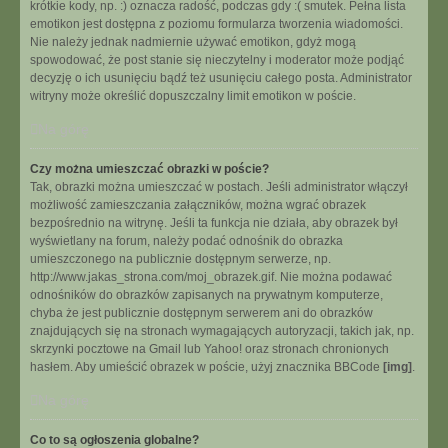
krótkie kody, np. :) oznacza radość, podczas gdy :( smutek. Pełna lista
emotikon jest dostępna z poziomu formularza tworzenia wiadomości.
Nie należy jednak nadmiernie używać emotikon, gdyż mogą
spowodować, że post stanie się nieczytelny i moderator może podjąć
decyzję o ich usunięciu bądź też usunięciu całego posta. Administrator
witryny może określić dopuszczalny limit emotikon w poście.
Na górę
Czy można umieszczać obrazki w poście?
Tak, obrazki można umieszczać w postach. Jeśli administrator włączył
możliwość zamieszczania załączników, można wgrać obrazek
bezpośrednio na witrynę. Jeśli ta funkcja nie działa, aby obrazek był
wyświetlany na forum, należy podać odnośnik do obrazka
umieszczonego na publicznie dostępnym serwerze, np.
http://www.jakas_strona.com/moj_obrazek.gif. Nie można podawać
odnośników do obrazków zapisanych na prywatnym komputerze,
chyba że jest publicznie dostępnym serwerem ani do obrazków
znajdujących się na stronach wymagających autoryzacji, takich jak, np.
skrzynki pocztowe na Gmail lub Yahoo! oraz stronach chronionych
hasłem. Aby umieścić obrazek w poście, użyj znacznika BBCode
[img]
.
Na górę
Co to są ogłoszenia globalne?