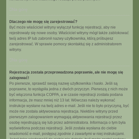
Na górę
Dlaczego nie mogę się zarejestrować?
Być może właściciel witryny wyłączył funkcję rejestracji, aby nie
rejestrowały się nowe osoby. Właściciel witryny mógł także zablokować
twój adres IP lub zabronił nazwy użytkownika, którą próbujesz
zarejestrować. W sprawie pomocy skontaktuj się z administratorem
witryny.
Na górę
Rejestracja została przeprowadzona poprawnie, ale nie mogę się
zalogować!
Po pierwsze, sprawdź swoją nazwę użytkownika i hasło. Jeśli są
poprawne, to wystąpiła jedna z dwóch przyczyn. Pierwszą z nich może
być włączona funkcja COPPA, a w czasie rejestracji została podana
informacja, że masz mniej niż 13 lat. Wówczas należy wykonać
instrukcje wysłane na twój adres e-mail. Jeśli nie to było przyczyną, być
może nie została aktywowana rejestracja. Niektóre witryny przed
pierwszym zalogowaniem wymagają aktywowania rejestracji przez
osobę rejestrującą się lub przez administratora. Informacja o tym była
wyświetlona podczas rejestracji. Jeśli została wysłana do ciebie
wiadomość e-mail, postępuj zgodnie z zawartymi w niej instrukcjami.