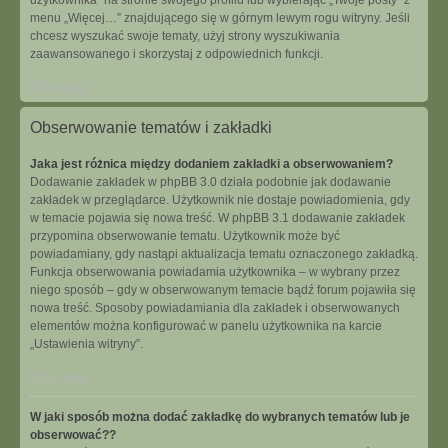
użytkownika” na stronie swojego profilu lub wybierając „Twoje posty” z
menu „Więcej…” znajdującego się w górnym lewym rogu witryny. Jeśli
chcesz wyszukać swoje tematy, użyj strony wyszukiwania
zaawansowanego i skorzystaj z odpowiednich funkcji.
Na górę
Obserwowanie tematów i zakładki
Jaka jest różnica między dodaniem zakładki a obserwowaniem?
Dodawanie zakładek w phpBB 3.0 działa podobnie jak dodawanie
zakładek w przeglądarce. Użytkownik nie dostaje powiadomienia, gdy
w temacie pojawia się nowa treść. W phpBB 3.1 dodawanie zakładek
przypomina obserwowanie tematu. Użytkownik może być
powiadamiany, gdy nastąpi aktualizacja tematu oznaczonego zakładką.
Funkcja obserwowania powiadamia użytkownika – w wybrany przez
niego sposób – gdy w obserwowanym temacie bądź forum pojawiła się
nowa treść. Sposoby powiadamiania dla zakładek i obserwowanych
elementów można konfigurować w panelu użytkownika na karcie
„Ustawienia witryny”.
Na górę
W jaki sposób można dodać zakładkę do wybranych tematów lub je
obserwować??