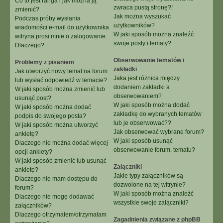
Co to jest ranga i jak można ją
zwraca pustą stronę?!
zmienić?
Jak można wyszukać
Podczas próby wysłania
użytkowników?
wiadomości e-mail do użytkownika
W jaki sposób można znaleźć
witryna prosi mnie o zalogowanie.
swoje posty i tematy?
Dlaczego?
Obserwowanie tematów i
Problemy z pisaniem
zakładki
Jak utworzyć nowy temat na forum
Jaka jest różnica między
lub wysłać odpowiedź w temacie?
dodaniem zakładki a
W jaki sposób można zmienić lub
obserwowaniem?
usunąć post?
W jaki sposób można dodać
W jaki sposób można dodać
zakładkę do wybranych tematów
podpis do swojego posta?
lub je obserwować??
W jaki sposób można utworzyć
Jak obserwować wybrane forum?
ankietę?
W jaki sposób usunąć
Dlaczego nie można dodać więcej
obserwowanie forum, tematu?
opcji ankiety?
W jaki sposób zmienić lub usunąć
Załączniki
ankietę?
Jakie typy załączników są
Dlaczego nie mam dostępu do
dozwolone na tej witrynie?
forum?
W jaki sposób można znaleźć
Dlaczego nie mogę dodawać
wszystkie swoje załączniki?
załączników?
Dlaczego otrzymałem/otrzymałam
Zagadnienia związane z phpBB