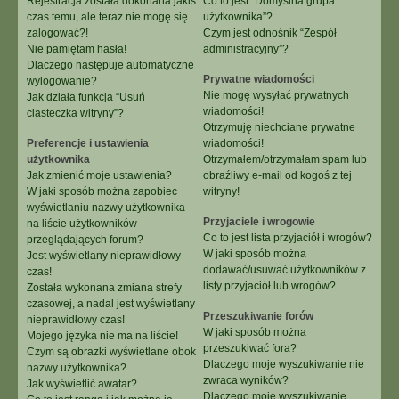
Rejestracja została dokonana jakiś
Co to jest “Domyślna grupa
czas temu, ale teraz nie mogę się
użytkownika”?
zalogować?!
Czym jest odnośnik “Zespół
Nie pamiętam hasła!
administracyjny”?
Dlaczego następuje automatyczne
Prywatne wiadomości
wylogowanie?
Nie mogę wysyłać prywatnych
Jak działa funkcja “Usuń
wiadomości!
ciasteczka witryny”?
Otrzymuję niechciane prywatne
Preferencje i ustawienia
wiadomości!
użytkownika
Otrzymałem/otrzymałam spam lub
Jak zmienić moje ustawienia?
obraźliwy e-mail od kogoś z tej
W jaki sposób można zapobiec
witryny!
wyświetlaniu nazwy użytkownika
Przyjaciele i wrogowie
na liście użytkowników
Co to jest lista przyjaciół i wrogów?
przeglądających forum?
W jaki sposób można
Jest wyświetlany nieprawidłowy
dodawać/usuwać użytkowników z
czas!
listy przyjaciół lub wrogów?
Została wykonana zmiana strefy
czasowej, a nadal jest wyświetlany
Przeszukiwanie forów
nieprawidłowy czas!
W jaki sposób można
Mojego języka nie ma na liście!
przeszukiwać fora?
Czym są obrazki wyświetlane obok
Dlaczego moje wyszukiwanie nie
nazwy użytkownika?
zwraca wyników?
Jak wyświetlić awatar?
Dlaczego moje wyszukiwanie