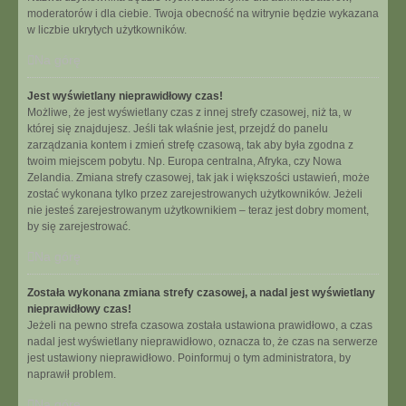
moderatorów i dla ciebie. Twoja obecność na witrynie będzie wykazana
w liczbie ukrytych użytkowników.
Na górę
Jest wyświetlany nieprawidłowy czas!
Możliwe, że jest wyświetlany czas z innej strefy czasowej, niż ta, w
której się znajdujesz. Jeśli tak właśnie jest, przejdź do panelu
zarządzania kontem i zmień strefę czasową, tak aby była zgodna z
twoim miejscem pobytu. Np. Europa centralna, Afryka, czy Nowa
Zelandia. Zmiana strefy czasowej, tak jak i większości ustawień, może
zostać wykonana tylko przez zarejestrowanych użytkowników. Jeżeli
nie jesteś zarejestrowanym użytkownikiem – teraz jest dobry moment,
by się zarejestrować.
Na górę
Została wykonana zmiana strefy czasowej, a nadal jest wyświetlany
nieprawidłowy czas!
Jeżeli na pewno strefa czasowa została ustawiona prawidłowo, a czas
nadal jest wyświetlany nieprawidłowo, oznacza to, że czas na serwerze
jest ustawiony nieprawidłowo. Poinformuj o tym administratora, by
naprawił problem.
Na górę