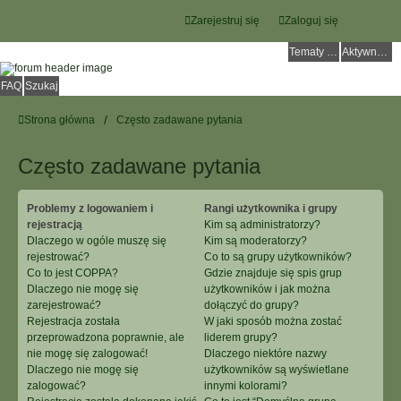
Zarejestruj się
Zaloguj się
Tematy bez odpowiedzi
Aktywne tematy
FAQ
Szukaj
Strona główna
Często zadawane pytania
Często zadawane pytania
Problemy z logowaniem i
Rangi użytkownika i grupy
rejestracją
Kim są administratorzy?
Dlaczego w ogóle muszę się
Kim są moderatorzy?
rejestrować?
Co to są grupy użytkowników?
Co to jest COPPA?
Gdzie znajduje się spis grup
Dlaczego nie mogę się
użytkowników i jak można
zarejestrować?
dołączyć do grupy?
Rejestracja została
W jaki sposób można zostać
przeprowadzona poprawnie, ale
liderem grupy?
nie mogę się zalogować!
Dlaczego niektóre nazwy
Dlaczego nie mogę się
użytkowników są wyświetlane
zalogować?
innymi kolorami?