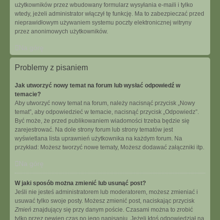
użytkowników przez wbudowany formularz wysyłania e-maili i tylko
wtedy, jeżeli administrator włączył tę funkcję. Ma to zabezpieczać przed
nieprawidłowym używaniem systemu poczty elektronicznej witryny
przez anonimowych użytkowników.
Na górę
Problemy z pisaniem
Jak utworzyć nowy temat na forum lub wysłać odpowiedź w
temacie?
Aby utworzyć nowy temat na forum, należy nacisnąć przycisk „Nowy
temat”, aby odpowiedzieć w temacie, nacisnąć przycisk „Odpowiedz”.
Być może, że przed publikowaniem wiadomości trzeba będzie się
zarejestrować. Na dole strony forum lub strony tematów jest
wyświetlana lista uprawnień użytkownika na każdym forum. Na
przykład: Możesz tworzyć nowe tematy, Możesz dodawać załączniki itp.
Na górę
W jaki sposób można zmienić lub usunąć post?
Jeśli nie jesteś administratorem lub moderatorem, możesz zmieniać i
usuwać tylko swoje posty. Możesz zmienić post, naciskając przycisk
Zmień
znajdujący się przy danym poście. Czasami można to zrobić
tylko przez pewien czas po jego napisaniu. Jeżeli ktoś odpowiedział na