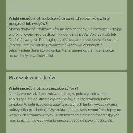
Na górę
W jaki sposób można dodawać/usuwać użytkowników z listy
przyjaciół lub wrogów?
Można dodawać użytkowników na dwa sposoby. Po pierwsze, klikając
w profilu wybranego użytkownika odnośnik
Dodaj do przyjaciół
lub
Dodaj do wrogów
. Po drugie, przejść do panelu zarządzania swoim
kontem i tam na karcie
Przyjaciele i wrogowie
wprowadzić
odpowiednie dane użytkownika. Na tej samej karcie można także
usuwać użytkowników z list.
Na górę
Przeszukiwanie forów
W jaki sposób można przeszukiwać fora?
Należy wprowadzić poszukiwaną frazę w pole wyszukiwania
znajdujące się na stronie wykazu forów, a także stronach forów i
tematów. W celu uzyskania zaawansowanych funkcji wyszukiwania
należy kliknąć odnośnik “Wyszukiwanie zaawansowane” dostępny na
wszystkich stronach witryny. Rozmieszczenie elementów sterujących
mechanizmem wyszukiwania może zależeć od używanego stylu.
Na górę