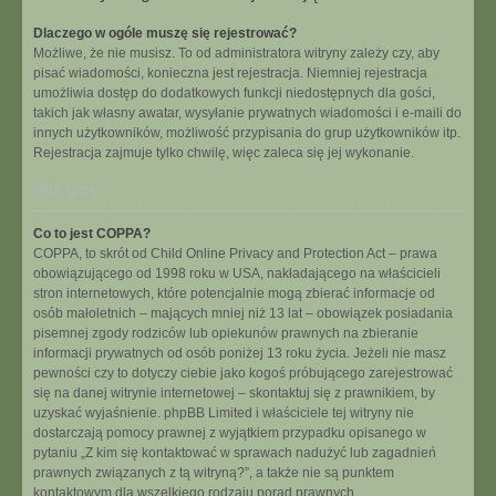
Dlaczego w ogóle muszę się rejestrować?
Możliwe, że nie musisz. To od administratora witryny zależy czy, aby
pisać wiadomości, konieczna jest rejestracja. Niemniej rejestracja
umożliwia dostęp do dodatkowych funkcji niedostępnych dla gości,
takich jak własny awatar, wysyłanie prywatnych wiadomości i e-maili do
innych użytkowników, możliwość przypisania do grup użytkowników itp.
Rejestracja zajmuje tylko chwilę, więc zaleca się jej wykonanie.
Na górę
Co to jest COPPA?
COPPA, to skrót od Child Online Privacy and Protection Act – prawa
obowiązującego od 1998 roku w USA, nakładającego na właścicieli
stron internetowych, które potencjalnie mogą zbierać informacje od
osób małoletnich – mających mniej niż 13 lat – obowiązek posiadania
pisemnej zgody rodziców lub opiekunów prawnych na zbieranie
informacji prywatnych od osób poniżej 13 roku życia. Jeżeli nie masz
pewności czy to dotyczy ciebie jako kogoś próbującego zarejestrować
się na danej witrynie internetowej – skontaktuj się z prawnikiem, by
uzyskać wyjaśnienie. phpBB Limited i właściciele tej witryny nie
dostarczają pomocy prawnej z wyjątkiem przypadku opisanego w
pytaniu „Z kim się kontaktować w sprawach nadużyć lub zagadnień
prawnych związanych z tą witryną?”, a także nie są punktem
kontaktowym dla wszelkiego rodzaju porad prawnych.