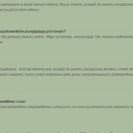
ą zapisywane w bazie danych witryny. Aby je zmienić, przejdź do panelu zarządz
j na górze stron witryny.
e użytkowników przeglądających forum?
a
Nie pokazuj statusu online
. Włącz tę funkcję, zaznaczając
Tak
. Nazwa użytkownika
w.
się znajdujesz. Jeśli tak właśnie jest, przejdź do panelu zarządzania kontem i zmie
kszości ustawień, może zostać wykonana tylko przez zarejestrowanych użytkowników.
rawidłowy czas!
jest wyświetlany nieprawidłowo, oznacza to, że czas na serwerze jest ustawiony n