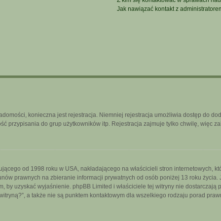
Z kim się kontaktować w sprawach nad
Jak nawiązać kontakt z administratore
iadomości, konieczna jest rejestracja. Niemniej rejestracja umożliwia dostęp do do
 przypisania do grup użytkowników itp. Rejestracja zajmuje tylko chwilę, więc za
ującego od 1998 roku w USA, nakładającego na właścicieli stron internetowych, k
nów prawnych na zbieranie informacji prywatnych od osób poniżej 13 roku życia. 
iem, by uzyskać wyjaśnienie. phpBB Limited i właściciele tej witryny nie dostarcza
itryną?”, a także nie są punktem kontaktowym dla wszelkiego rodzaju porad praw