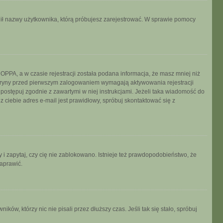
ronił nazwy użytkownika, którą próbujesz zarejestrować. W sprawie pomocy
PPA, a w czasie rejestracji została podana informacja, że masz mniej niż
 witryny przed pierwszym zalogowaniem wymagają aktywowania rejestracji
, postępuj zgodnie z zawartymi w niej instrukcjami. Jeżeli taka wiadomość do
 ciebie adres e-mail jest prawidłowy, spróbuj skontaktować się z
 i zapytaj, czy cię nie zablokowano. Istnieje też prawdopodobieństwo, że
naprawić.
w, którzy nic nie pisali przez dłuższy czas. Jeśli tak się stało, spróbuj