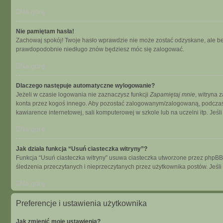
Na górę
Nie pamiętam hasła!
Zachowaj spokój! Twoje hasło wprawdzie nie może zostać odzyskane, ale bez
prawdopodobnie niedługo znów będziesz móc się zalogować.
Na górę
Dlaczego następuje automatyczne wylogowanie?
Jeżeli w czasie logowania nie zaznaczysz funkcji
Zapamiętaj mnie
, witryna 
konta przez kogoś innego. Aby pozostać zalogowanym/zalogowaną, podcza
kawiarence internetowej, sali komputerowej w szkole lub na uczelni itp. Jeśli n
Na górę
Jak działa funkcja “Usuń ciasteczka witryny”?
Funkcja “Usuń ciasteczka witryny” usuwa ciasteczka utworzone przez phpBB dz
śledzenia przeczytanych i nieprzeczytanych przez użytkownika postów. Je
Na górę
Preferencje i ustawienia użytkownika
Jak zmienić moje ustawienia?