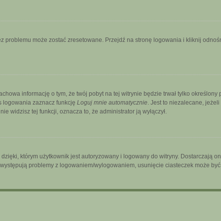
 problemu może zostać zresetowane. Przejdź na stronę logowania i kliknij odnośni
zachowa informację o tym, że twój pobyt na tej witrynie będzie trwał tylko określo
s logowania zaznacz funkcję
Loguj mnie automatycznie
. Jest to niezalecane, jeżel
ie widzisz tej funkcji, oznacza to, że administrator ją wyłączył.
ięki, którym użytkownik jest autoryzowany i logowany do witryny. Dostarczają one 
śli występują problemy z logowaniem/wylogowaniem, usunięcie ciasteczek może by