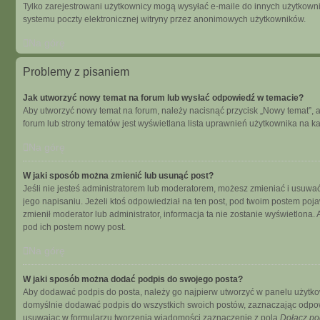
Tylko zarejestrowani użytkownicy mogą wysyłać e-maile do innych użytkowni
systemu poczty elektronicznej witryny przez anonimowych użytkowników.
Na górę
Problemy z pisaniem
Jak utworzyć nowy temat na forum lub wysłać odpowiedź w temacie?
Aby utworzyć nowy temat na forum, należy nacisnąć przycisk „Nowy temat”, 
forum lub strony tematów jest wyświetlana lista uprawnień użytkownika na 
Na górę
W jaki sposób można zmienić lub usunąć post?
Jeśli nie jesteś administratorem lub moderatorem, możesz zmieniać i usuwać
jego napisaniu. Jeżeli ktoś odpowiedział na ten post, pod twoim postem pojawi s
zmienił moderator lub administrator, informacja ta nie zostanie wyświetlona
pod ich postem nowy post.
Na górę
W jaki sposób można dodać podpis do swojego posta?
Aby dodawać podpis do posta, należy go najpierw utworzyć w panelu użytko
domyślnie dodawać podpis do wszystkich swoich postów, zaznaczając odpowi
usuwając w formularzu tworzenia wiadomości zaznaczenie z pola
Dołącz po