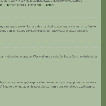
stratora witryny czy może zainstalować pakiet językowy, którego
hpBB.pl
® lub phpBB Limited
phpBB.com
®
ony z rangą użytkownika. W zależności od używanego stylu jest on w formie
etlany poniżej nazwy użytkownika. Drugi, zazwyczaj większy obrazek,
watar, można dodać awatar. Wyświetlanie awatarów i sposób ich wyświetlania
 Użytkownicy nie mogą bezpośrednio zmieniać stylu rang, ponieważ ustawia
łań i moderator lub administrator obniży licznik postów takiego użytkownika.