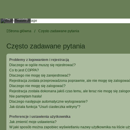
FAQ
Szukaj
Strona główna
Często zadawane pytania
Często zadawane pytania
Problemy z logowaniem i rejestracją
Dlaczego w ogóle muszę się rejestrować?
Co to jest COPPA?
Dlaczego nie mogę się zarejestrować?
Rejestracja została przeprowadzona poprawnie, ale nie mogę się zalogować
Dlaczego nie mogę się zalogować?
Rejestracja została dokonana jakiś czas temu, ale teraz nie mogę się zalog
Nie pamiętam hasła!
Dlaczego następuje automatyczne wylogowanie?
Jak działa funkcja “Usuń ciasteczka witryny”?
Preferencje i ustawienia użytkownika
Jak zmienić moje ustawienia?
W jaki sposób można zapobiec wyświetlaniu nazwy użytkownika na liście u