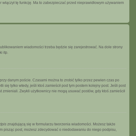
tor włączył tę funkcję. Ma to zabezpieczać przed nieprawidłowym używaniem
publikowaniem wiadomości trzeba będzie się zarejestrować. Na dole strony
 itp.
 przy danym poście. Czasami można to zrobić tylko przez pewien czas po
i się tylko wtedy, jeśli ktoś zamieścił pod tym postem kolejny post. Jeśli post
ost zmieniali. Zwykli użytkownicy nie mogą usuwać postów, gdy ktoś zamieścił
dpis
znajdującą się w formularzu tworzenia wiadomości. Możesz także
zem pisząc post, możesz zdecydować o niedodawaniu do niego podpisu,