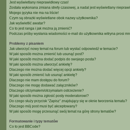
Jest wyświetlany nieprawidłowy czas!
Została wykonana zmiana strefy czasowej, a nadal jest wyświetlany niepraw
Mojego języka nie ma na liście!
Czym są obrazki wyświetlane obok nazwy użytkownika?
Jak wyświetlić awatar?
Co to jest ranga i jak można ją zmienić?
Podczas próby wysłania wiadomości e-mail do użytkownika witryna prosi m
Problemy z pisaniem
Jak utworzyć nowy temat na forum lub wysłać odpowiedź w temacie?
W jaki sposób można zmienić lub usunąć post?
W jaki sposób można dodać podpis do swojego posta?
W jaki sposób można utworzyć ankietę?
Dlaczego nie można dodać więcej opcji ankiety?
W jaki sposób zmienić lub usunąć ankietę?
Dlaczego nie mam dostępu do forum?
Dlaczego nie mogę dodawać załączników?
Dlaczego otrzymałem/otrzymałam ostrzeżenie?
W jaki sposób można zgłosić posty moderatorowi?
Do czego służy przycisk “Zapisz” znajdujący się w oknie tworzenia tematu?
Dlaczego mój post musi być akceptowany?
W jaki sposób mogę przesunąć swój temat na górę strony tematów?
Formatowanie i typy tematów
Co to jest BBCode?