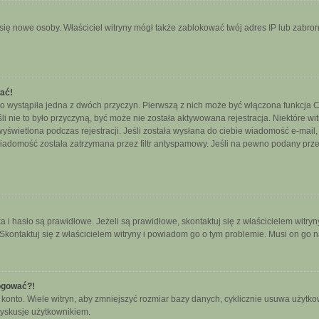
ały się nowe osoby. Właściciel witryny mógł także zablokować twój adres IP lub zab
wać!
o wystąpiła jedna z dwóch przyczyn. Pierwszą z nich może być włączona funkcja CO
śli nie to było przyczyną, być może nie została aktywowana rejestracja. Niektóre
 wyświetlona podczas rejestracji. Jeśli została wysłana do ciebie wiadomość e-mail
wiadomość została zatrzymana przez filtr antyspamowy. Jeśli na pewno podany przez
hasło są prawidłowe. Jeżeli są prawidłowe, skontaktuj się z właścicielem witryny
 Skontaktuj się z właścicielem witryny i powiadom go o tym problemie. Musi on go 
logować?!
nto. Wiele witryn, aby zmniejszyć rozmiar bazy danych, cyklicznie usuwa użytkownikó
yskusje użytkownikiem.