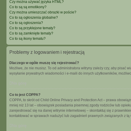
Czy można używać języka HTML?
Co to są są emotikony?
Czy można umieszczać obrazki w poście?
Co to są ogłoszenia globalne?
Co to są ogłoszenia?
Co to są przyklejone tematy?
Co to są zamknięte tematy?
Co to są ikony tematu?
Problemy z logowaniem i rejestracją
Dlaczego w ogóle muszę się rejestrować?
Możliwe, że nie musisz. To od administratora witryny zależy czy, aby pisać w
wysyłanie prywatnych wiadomości i e-maili do innych użytkowników, możliwość
Na górę
Co to jest COPPA?
COPPA, to skrót od Child Online Privacy and Protection Act – prawa obowiąz
mniej niż 13 lat – obowiązek posiadania pisemnej zgody rodziców lub opieku
zarejestrować się na danej witrynie internetowej – skontaktuj się z prawnik
kontaktować w sprawach nadużyć lub zagadnień prawnych związanych z tą w
Na górę