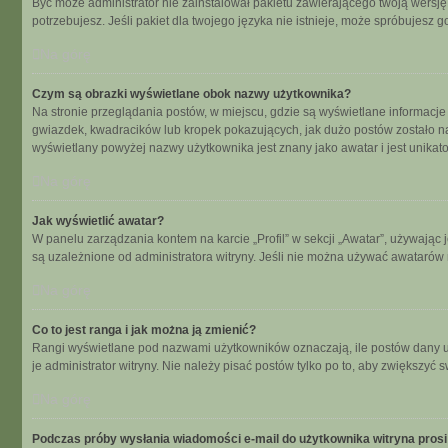
Być może administrator nie zainstalował pakietu zawierającego twoją wersję 
potrzebujesz. Jeśli pakiet dla twojego języka nie istnieje, może spróbujesz 
Na górę
Czym są obrazki wyświetlane obok nazwy użytkownika?
Na stronie przeglądania postów, w miejscu, gdzie są wyświetlane informacje
gwiazdek, kwadracików lub kropek pokazujących, jak dużo postów zostało napi
wyświetlany powyżej nazwy użytkownika jest znany jako awatar i jest unikat
Na górę
Jak wyświetlić awatar?
W panelu zarządzania kontem na karcie „Profil” w sekcji „Awatar”, używając 
są uzależnione od administratora witryny. Jeśli nie można używać awatarów n
Na górę
Co to jest ranga i jak można ją zmienić?
Rangi wyświetlane pod nazwami użytkowników oznaczają, ile postów dany uży
je administrator witryny. Nie należy pisać postów tylko po to, aby zwiększyć s
Na górę
Podczas próby wysłania wiadomości e-mail do użytkownika witryna prosi