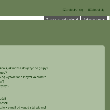
Zarejestruj się
Zaloguj się
Tematy bez odpowiedzi
Aktywne tematy
ików i jak można dołączyć do grupy?
rupy?
 są wyświetlane innymi kolorami?
ka”?
cyjny”?
ści!
mości!
iwy e-mail od kogoś z tej witryny!