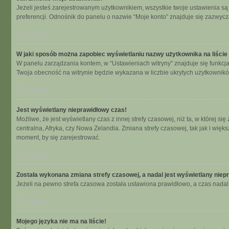
Jeżeli jesteś zarejestrowanym użytkownikiem, wszystkie twoje ustawienia s
preferencji. Odnośnik do panelu o nazwie “Moje konto” znajduje się zazwycza
Na górę
W jaki sposób można zapobiec wyświetlaniu nazwy użytkownika na liści
W panelu zarządzania kontem, w “Ustawieniach witryny” znajduje się funkcj
Twoja obecność na witrynie będzie wykazana w liczbie ukrytych użytkownikó
Na górę
Jest wyświetlany nieprawidłowy czas!
Możliwe, że jest wyświetlany czas z innej strefy czasowej, niż ta, w której 
centralna, Afryka, czy Nowa Zelandia. Zmiana strefy czasowej, tak jak i wię
moment, by się zarejestrować.
Na górę
Została wykonana zmiana strefy czasowej, a nadal jest wyświetlany niep
Jeżeli na pewno strefa czasowa została ustawiona prawidłowo, a czas nadal 
Na górę
Mojego języka nie ma na liście!