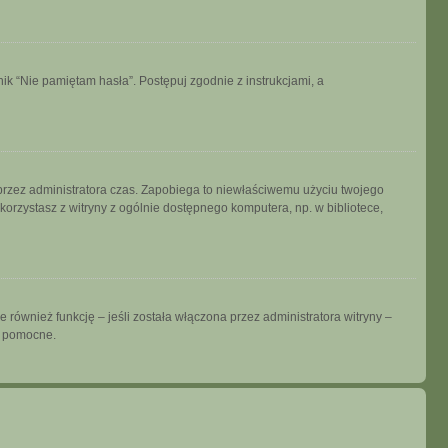
k “Nie pamiętam hasła”. Postępuj zgodnie z instrukcjami, a
ny przez administratora czas. Zapobiega to niewłaściwemu użyciu twojego
i korzystasz z witryny z ogólnie dostępnego komputera, np. w bibliotece,
również funkcję – jeśli została włączona przez administratora witryny –
ć pomocne.