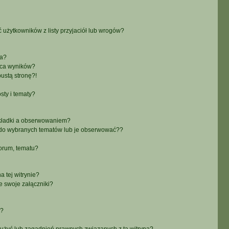
żytkowników z listy przyjaciół lub wrogów?
ra?
aca wyników?
ustą stronę?!
sty i tematy?
akładki a obserwowaniem?
do wybranych tematów lub je obserwować??
orum, tematu?
 tej witrynie?
e swoje załączniki?
a?