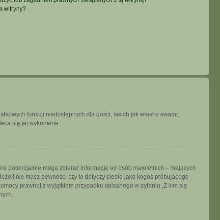
użyć lub zagadnień prawnych związanych z tą witryną?
m witryny?
datkowych funkcji niedostępnych dla gości, takich jak własny awatar,
leca się jej wykonanie.
tóre potencjalnie mogą zbierać informacje od osób małoletnich – mających
Jeżeli nie masz pewności czy to dotyczy ciebie jako kogoś próbującego
ją pomocy prawnej z wyjątkiem przypadku opisanego w pytaniu „Z kim się
nych.