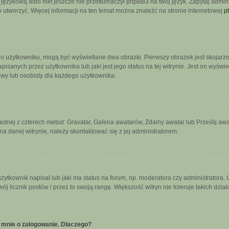
językową albo nikt jeszcze nie przetłumaczył phpBB3 na twój język. Zapytaj admini
go utworzyć. Więcej informacji na ten temat można znaleźć na stronie internetowej
p
 o użytkowniku, mogą być wyświetlane dwa obrazki. Pierwszy obrazek jest skojarz
sanych przez użytkownika lub jaki jest jego status na tej witrynie. Jest on wyświ
owy lub osobisty dla każdego użytkownika.
jednej z czterech metod: Gravatar, Galeria awatarów, Zdalny awatar lub Prześlij a
a danej witrynie, należy skontaktować się z jej administratorem.
tkownik napisał lub jaki ma status na forum, np. moderatora czy administratora.
wój licznik postów i przez to swoją rangę. Większość witryn nie toleruje takich dzia
 mnie o zalogowanie. Dlaczego?