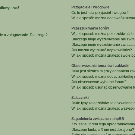
Przyjaciele i wrogowie
idłowy czas!
Co to jest lista przyjaciół i wrogów?
W jaki sposób można dodawać/usuwać u
Przeszukiwanie forów
W jaki sposób można przeszukiwać fo
nie o zalogowanie. Dlaczego?
Dlaczego moje wyszukiwanie nie zwr
Dlaczego moje wyszukiwanie zwraca p
Jak można wyszukać użytkowników?
W jaki sposób można znaleźć swoje po
Obserwowanie tematów i zakładki
Jaka jest różnica między dodaniem z
W jaki sposób można dodać zakładkę 
Jak obserwować wybrane forum?
W jaki sposób usunąć obserwowanie f
Załączniki
Jakie typy załączników są dozwolone na
W jaki sposób można znaleźć wszystki
Zagadnienia związane z phpBB
Kto jest autorem tego oprogramowani
Dlaczego funkcja X nie jest dostępna?