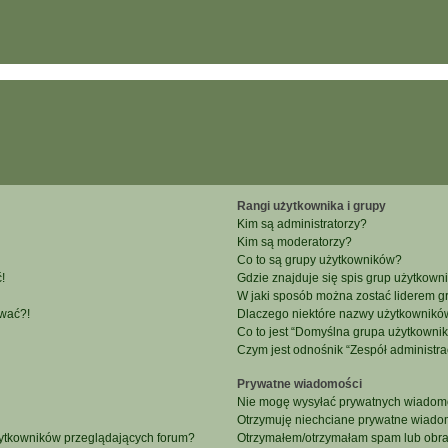
Rangi użytkownika i grupy
Kim są administratorzy?
Kim są moderatorzy?
Co to są grupy użytkowników?
!
Gdzie znajduje się spis grup użytkown
W jaki sposób można zostać liderem g
ować?!
Dlaczego niektóre nazwy użytkowników
Co to jest “Domyślna grupa użytkowni
Czym jest odnośnik “Zespół administra
Prywatne wiadomości
Nie mogę wysyłać prywatnych wiadomo
Otrzymuję niechciane prywatne wiado
żytkowników przeglądających forum?
Otrzymałem/otrzymałam spam lub obraźl