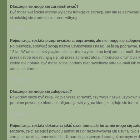
Dlaczego nie mogę się zarejestrować?
Być może właściciel witryny wyłączył funkcję rejestracji, aby nie rejestrow
skontaktuj się z administratorem witryny.
Na górę
Rejestracja została przeprowadzona poprawnie, ale nie mogę się zalogo
Po pierwsze, sprawdź swoją nazwę użytkownika i hasło. Jeśli są poprawne, t
13 lat. Wówczas należy wykonać instrukcje wysłane na twój adres e-mail. Je
przez osobę rejestrującą się lub przez administratora. Informacja o tym była
ciebie nie dotarła, być może został podany nieprawidłowy adres e-mail lub 
administratorem.
Na górę
Dlaczego nie mogę się zalogować?
Powodów może być kilka. Po pierwsze sprawdź, czy twoja nazwa użytkownika i 
problem powoduje błędna konfiguracja witryny, na której znajduje się forum.
Na górę
Rejestracja została dokonana jakiś czas temu, ale teraz nie mogę się za
Możliwe, że z jakiegoś powodu administrator dezaktywował lub usunął twoje ko
zarejestrować się ponownie i bądź bardziej aktywnym i zaangażowanym w d