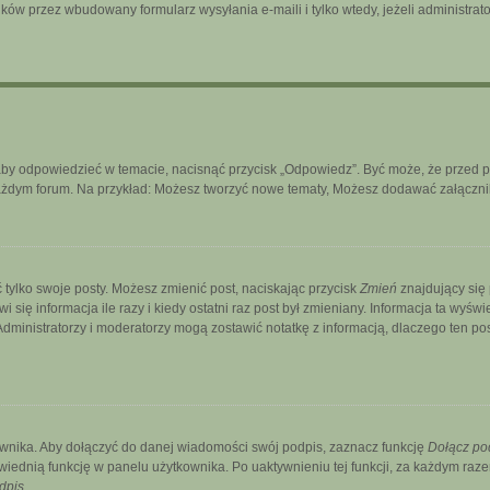
ków przez wbudowany formularz wysyłania e-maili i tylko wtedy, jeżeli administra
aby odpowiedzieć w temacie, nacisnąć przycisk „Odpowiedz”. Być może, że przed 
każdym forum. Na przykład: Możesz tworzyć nowe tematy, Możesz dodawać załączniki
 tylko swoje posty. Możesz zmienić post, naciskając przycisk
Zmień
znajdujący się
ię informacja ile razy i kiedy ostatni raz post był zmieniany. Informacja ta wyświetl
. Administratorzy i moderatorzy mogą zostawić notatkę z informacją, dlaczego ten p
wnika. Aby dołączyć do danej wiadomości swój podpis, zaznacz funkcję
Dołącz po
ednią funkcję w panelu użytkownika. Po uaktywnieniu tej funkcji, za każdym ra
dpis
.