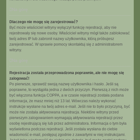
Na górę
Dlaczego nie mogę się zarejestrować?
Być może właściciel witryny wyłączył funkcję rejestracji, aby nie
rejestrowały się nowe osoby. Właściciel witryny mógł także zablokować
twój adres IP lub zabronił nazwy użytkownika, którą próbujesz
zarejestrować. W sprawie pomocy skontaktuj się z administratorem
witryny.
Na górę
Rejestracja została przeprowadzona poprawnie, ale nie mogę się
zalogować!
Po pierwsze, sprawdź swoją nazwę użytkownika i hasło. Jeśli są
poprawne, to wystąpiła jedna z dwóch przyczyn. Pierwszą z nich może
być włączona funkcja COPPA, a w czasie rejestracji została podana
informacja, że masz mniej niż 13 lat. Wówczas należy wykonać
instrukcje wysłane na twój adres e-mail. Jeśli nie to było przyczyną, być
może nie została aktywowana rejestracja. Niektóre witryny przed
pierwszym zalogowaniem wymagają aktywowania rejestracji przez
osobę rejestrującą się lub przez administratora. Informacja o tym była
wyświetlona podczas rejestracji. Jeśli została wysłana do ciebie
wiadomość e-mail, postępuj zgodnie z zawartymi w niej instrukcjami.