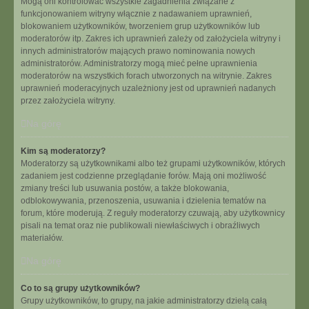
Mogą oni kontrolować wszystkie zagadnienia związane z
funkcjonowaniem witryny włącznie z nadawaniem uprawnień,
blokowaniem użytkowników, tworzeniem grup użytkowników lub
moderatorów itp. Zakres ich uprawnień zależy od założyciela witryny i
innych administratorów mających prawo nominowania nowych
administratorów. Administratorzy mogą mieć pełne uprawnienia
moderatorów na wszystkich forach utworzonych na witrynie. Zakres
uprawnień moderacyjnych uzależniony jest od uprawnień nadanych
przez założyciela witryny.
Na górę
Kim są moderatorzy?
Moderatorzy są użytkownikami albo też grupami użytkowników, których
zadaniem jest codzienne przeglądanie forów. Mają oni możliwość
zmiany treści lub usuwania postów, a także blokowania,
odblokowywania, przenoszenia, usuwania i dzielenia tematów na
forum, które moderują. Z reguły moderatorzy czuwają, aby użytkownicy
pisali na temat oraz nie publikowali niewłaściwych i obraźliwych
materiałów.
Na górę
Co to są grupy użytkowników?
Grupy użytkowników, to grupy, na jakie administratorzy dzielą całą