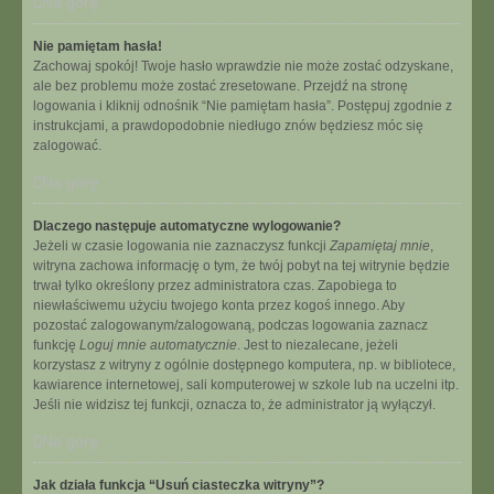
Na górę
Nie pamiętam hasła!
Zachowaj spokój! Twoje hasło wprawdzie nie może zostać odzyskane,
ale bez problemu może zostać zresetowane. Przejdź na stronę
logowania i kliknij odnośnik “Nie pamiętam hasła”. Postępuj zgodnie z
instrukcjami, a prawdopodobnie niedługo znów będziesz móc się
zalogować.
Na górę
Dlaczego następuje automatyczne wylogowanie?
Jeżeli w czasie logowania nie zaznaczysz funkcji
Zapamiętaj mnie
,
witryna zachowa informację o tym, że twój pobyt na tej witrynie będzie
trwał tylko określony przez administratora czas. Zapobiega to
niewłaściwemu użyciu twojego konta przez kogoś innego. Aby
pozostać zalogowanym/zalogowaną, podczas logowania zaznacz
funkcję
Loguj mnie automatycznie
. Jest to niezalecane, jeżeli
korzystasz z witryny z ogólnie dostępnego komputera, np. w bibliotece,
kawiarence internetowej, sali komputerowej w szkole lub na uczelni itp.
Jeśli nie widzisz tej funkcji, oznacza to, że administrator ją wyłączył.
Na górę
Jak działa funkcja “Usuń ciasteczka witryny”?