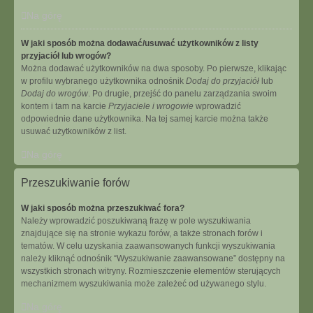
Na górę
W jaki sposób można dodawać/usuwać użytkowników z listy
przyjaciół lub wrogów?
Można dodawać użytkowników na dwa sposoby. Po pierwsze, klikając
w profilu wybranego użytkownika odnośnik
Dodaj do przyjaciół
lub
Dodaj do wrogów
. Po drugie, przejść do panelu zarządzania swoim
kontem i tam na karcie
Przyjaciele i wrogowie
wprowadzić
odpowiednie dane użytkownika. Na tej samej karcie można także
usuwać użytkowników z list.
Na górę
Przeszukiwanie forów
W jaki sposób można przeszukiwać fora?
Należy wprowadzić poszukiwaną frazę w pole wyszukiwania
znajdujące się na stronie wykazu forów, a także stronach forów i
tematów. W celu uzyskania zaawansowanych funkcji wyszukiwania
należy kliknąć odnośnik “Wyszukiwanie zaawansowane” dostępny na
wszystkich stronach witryny. Rozmieszczenie elementów sterujących
mechanizmem wyszukiwania może zależeć od używanego stylu.
Na górę