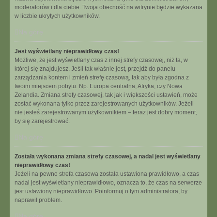
moderatorów i dla ciebie. Twoja obecność na witrynie będzie wykazana
w liczbie ukrytych użytkowników.
Na górę
Jest wyświetlany nieprawidłowy czas!
Możliwe, że jest wyświetlany czas z innej strefy czasowej, niż ta, w
której się znajdujesz. Jeśli tak właśnie jest, przejdź do panelu
zarządzania kontem i zmień strefę czasową, tak aby była zgodna z
twoim miejscem pobytu. Np. Europa centralna, Afryka, czy Nowa
Zelandia. Zmiana strefy czasowej, tak jak i większości ustawień, może
zostać wykonana tylko przez zarejestrowanych użytkowników. Jeżeli
nie jesteś zarejestrowanym użytkownikiem – teraz jest dobry moment,
by się zarejestrować.
Na górę
Została wykonana zmiana strefy czasowej, a nadal jest wyświetlany
nieprawidłowy czas!
Jeżeli na pewno strefa czasowa została ustawiona prawidłowo, a czas
nadal jest wyświetlany nieprawidłowo, oznacza to, że czas na serwerze
jest ustawiony nieprawidłowo. Poinformuj o tym administratora, by
naprawił problem.
Na górę