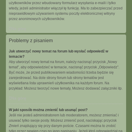
użytkowników przez wbudowany formularz wysyłania e-maili i tylko
wtedy, jeżeli administrator włączył tę funkcję. Ma to zabezpieczać przed
nieprawidłowym używaniem systemu poczty elektronicznej witryny
przez anonimowych użytkowników.
Na górę
Problemy z pisaniem
Jak utworzyć nowy temat na forum lub wysłać odpowiedź w
temacie?
Aby utworzyć nowy temat na forum, należy nacisnąć przycisk „Nowy
temat”, aby odpowiedzieć w temacie, nacisnąć przycisk „Odpowiedz”.
Być może, że przed publikowaniem wiadomości trzeba będzie się
zarejestrować. Na dole strony forum lub strony tematów jest
wyświetlana lista uprawnień użytkownika na każdym forum. Na
przykład: Możesz tworzyć nowe tematy, Możesz dodawać załączniki itp.
Na górę
W jaki sposób można zmienić lub usunąć post?
Jeśli nie jesteś administratorem lub moderatorem, możesz zmieniać i
usuwać tylko swoje posty. Możesz zmienić post, naciskając przycisk
Zmień
znajdujący się przy danym poście. Czasami można to zrobić
tylko przez pewien czas po jego napisaniu. Jeżeli ktoś odpowiedział na