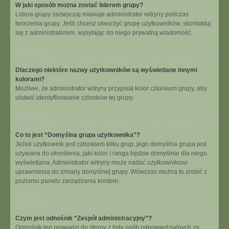
W jaki sposób można zostać liderem grupy?
Lidera grupy zazwyczaj mianuje administrator witryny podczas
tworzenia grupy. Jeśli chcesz utworzyć grupę użytkowników, skontaktuj
się z administratorem, wysyłając do niego prywatną wiadomość.
Na górę
Dlaczego niektóre nazwy użytkowników są wyświetlane innymi
kolorami?
Możliwe, że administrator witryny przypisał kolor członkom grupy, aby
ułatwić identyfikowanie członków tej grupy.
Na górę
Co to jest “Domyślna grupa użytkownika”?
Jeżeli użytkownik jest członkiem kilku grup, jego domyślna grupa jest
używana do określenia, jaki kolor i ranga będzie domyślnie dla niego
wyświetlana. Administrator witryny może nadać użytkownikowi
uprawnienia do zmiany domyślnej grupy. Wówczas można to zrobić z
poziomu panelu zarządzania kontem.
Na górę
Czym jest odnośnik “Zespół administracyjny”?
Odnośnik ten prowadzi do strony z listą osób odpowiedzialnych za