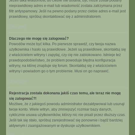
Jeżeli taka wiadomość do ciebie nie dotarła, być może został podany
nieprawidłowy adres e-mail lub wiadomość została zatrzymana przez
filtr antyspamowy. Jeśli na pewno podany przez ciebie adres e-mail jest
prawidłowy, spróbuj skontaktować się z administratorem.
Na górę
Dlaczego nie mogę się zalogować?
Powodów może być kilka. Po pierwsze sprawdź, czy twoja nazwa
użytkownika i hasło są prawidłowe. Jeżeli są prawidłowe, skontaktuj się
z właścicielem witryny i zapytaj, czy cię nie zablokowano. Istnieje też
prawdopodobieństwo, że problem powoduje błędna konfiguracja
witryny, na której znajduje się forum. Skontaktuj się z właścicielem
witryny i powiadom go o tym problemie. Musi on go naprawić.
Na górę
Rejestracja została dokonana jakiś czas temu, ale teraz nie mogę
się zalogować?!
Możliwe, że z jakiegoś powodu administrator dezaktywował lub usunął
twoje konto. Wiele witryn, aby zmniejszyć rozmiar bazy danych,
cyklicznie usuwa użytkowników, którzy nic nie pisali przez dłuższy czas.
Jeśli tak się stało, spróbuj zarejestrować się ponownie i bądź bardziej
aktywnym i zaangażowanym w dyskusje użytkownikiem.