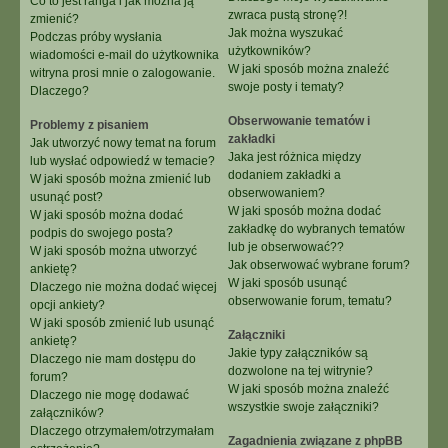
Co to jest ranga i jak można ją
zwraca pustą stronę?!
zmienić?
Jak można wyszukać
Podczas próby wysłania
użytkowników?
wiadomości e-mail do użytkownika
W jaki sposób można znaleźć
witryna prosi mnie o zalogowanie.
swoje posty i tematy?
Dlaczego?
Obserwowanie tematów i
Problemy z pisaniem
zakładki
Jak utworzyć nowy temat na forum
Jaka jest różnica między
lub wysłać odpowiedź w temacie?
dodaniem zakładki a
W jaki sposób można zmienić lub
obserwowaniem?
usunąć post?
W jaki sposób można dodać
W jaki sposób można dodać
zakładkę do wybranych tematów
podpis do swojego posta?
lub je obserwować??
W jaki sposób można utworzyć
Jak obserwować wybrane forum?
ankietę?
W jaki sposób usunąć
Dlaczego nie można dodać więcej
obserwowanie forum, tematu?
opcji ankiety?
W jaki sposób zmienić lub usunąć
Załączniki
ankietę?
Jakie typy załączników są
Dlaczego nie mam dostępu do
dozwolone na tej witrynie?
forum?
W jaki sposób można znaleźć
Dlaczego nie mogę dodawać
wszystkie swoje załączniki?
załączników?
Dlaczego otrzymałem/otrzymałam
Zagadnienia związane z phpBB