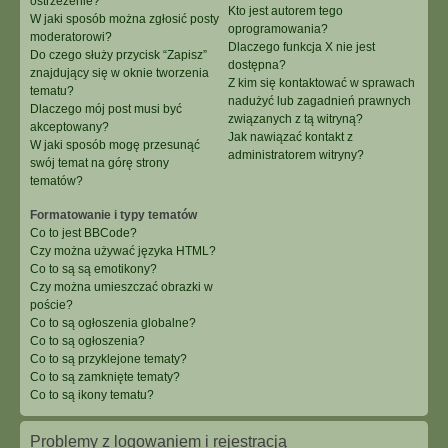
ostrzeżenie?
Kto jest autorem tego
W jaki sposób można zgłosić posty
oprogramowania?
moderatorowi?
Dlaczego funkcja X nie jest
Do czego służy przycisk “Zapisz”
dostępna?
znajdujący się w oknie tworzenia
Z kim się kontaktować w sprawach
tematu?
nadużyć lub zagadnień prawnych
Dlaczego mój post musi być
związanych z tą witryną?
akceptowany?
Jak nawiązać kontakt z
W jaki sposób mogę przesunąć
administratorem witryny?
swój temat na górę strony
tematów?
Formatowanie i typy tematów
Co to jest BBCode?
Czy można używać języka HTML?
Co to są są emotikony?
Czy można umieszczać obrazki w
poście?
Co to są ogłoszenia globalne?
Co to są ogłoszenia?
Co to są przyklejone tematy?
Co to są zamknięte tematy?
Co to są ikony tematu?
Problemy z logowaniem i rejestracją