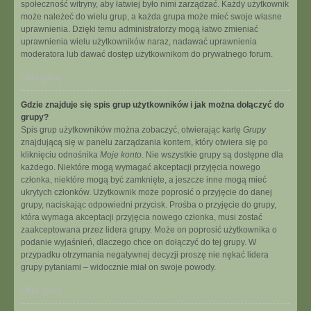
społeczność witryny, aby łatwiej było nimi zarządzać. Każdy użytkownik
może należeć do wielu grup, a każda grupa może mieć swoje własne
uprawnienia. Dzięki temu administratorzy mogą łatwo zmieniać
uprawnienia wielu użytkowników naraz, nadawać uprawnienia
moderatora lub dawać dostęp użytkownikom do prywatnego forum.
Na górę
Gdzie znajduje się spis grup użytkowników i jak można dołączyć do
grupy?
Spis grup użytkowników można zobaczyć, otwierając kartę
Grupy
znajdującą się w panelu zarządzania kontem, który otwiera się po
kliknięciu odnośnika
Moje konto
. Nie wszystkie grupy są dostępne dla
każdego. Niektóre mogą wymagać akceptacji przyjęcia nowego
członka, niektóre mogą być zamknięte, a jeszcze inne mogą mieć
ukrytych członków. Użytkownik może poprosić o przyjęcie do danej
grupy, naciskając odpowiedni przycisk. Prośba o przyjęcie do grupy,
która wymaga akceptacji przyjęcia nowego członka, musi zostać
zaakceptowana przez lidera grupy. Może on poprosić użytkownika o
podanie wyjaśnień, dlaczego chce on dołączyć do tej grupy. W
przypadku otrzymania negatywnej decyzji proszę nie nękać lidera
grupy pytaniami – widocznie miał on swoje powody.
Na górę