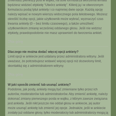
zmieniasz pierwszy post w wątku, na dole formularza tworzenia tematu
będziesz widzieć etykietę “Utwórz ankietę”. Kliknij ją i w otworzonym
formularzu podaj tytuł ankiety i co najmniej dwie opcje. Każdą opcję
należy wpisać w nowym wierszu widocznego pola tekstowego. Możesz
określić liczbę opcji, jakie użytkownik może wybrać, wyznaczyć czas
trwania ankiety (0 – bez limitu czasowego), a także umożliwić
użytkownikom zmianę wcześniej oddanego głosu. Jeśli nie widzisz
etykiety, prawdopodobnie nie masz uprawnień do tworzenia ankiet.
Na górę
Dlaczego nie można dodać więcej opcji ankiety?
Limit opcji w ankiecie jest ustalany przez administratora witryny. Jeśli
uważasz, że potrzebujesz wstawić więcej opcji niż dozwolony limit,
skontaktuj się z administratorem witryny.
Na górę
W jaki sposób zmienić lub usunąć ankietę?
Podobnie, jak posty, ankiety mogą być zmieniane tylko przez ich
autorów, moderatorów lub administratorów. Aby zmienić ankietę, należy
dokonać zmiany pierwszego posta w wątku, z którym zawsze związana
jest ankieta. Jeśli nikt jeszcze nie oddał głosu w ankiecie, jej autor
może usunąć ankietę lub zmienić jej opcje. Jednakże, jeśli w ankiecie
zostały już oddane głosy, tylko moderatorzy lub administratorzy mogą ją