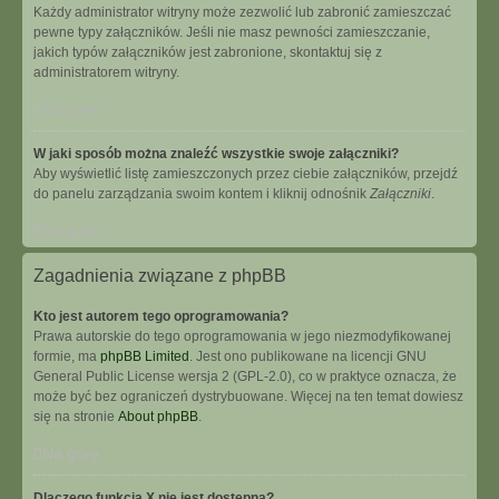
Każdy administrator witryny może zezwolić lub zabronić zamieszczać
pewne typy załączników. Jeśli nie masz pewności zamieszczanie,
jakich typów załączników jest zabronione, skontaktuj się z
administratorem witryny.
Na górę
W jaki sposób można znaleźć wszystkie swoje załączniki?
Aby wyświetlić listę zamieszczonych przez ciebie załączników, przejdź
do panelu zarządzania swoim kontem i kliknij odnośnik
Załączniki
.
Na górę
Zagadnienia związane z phpBB
Kto jest autorem tego oprogramowania?
Prawa autorskie do tego oprogramowania w jego niezmodyfikowanej
formie, ma
phpBB Limited
. Jest ono publikowane na licencji GNU
General Public License wersja 2 (GPL-2.0), co w praktyce oznacza, że
może być bez ograniczeń dystrybuowane. Więcej na ten temat dowiesz
się na stronie
About phpBB
.
Na górę
Dlaczego funkcja X nie jest dostępna?