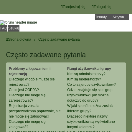
Zarejestruj się
Zaloguj się
Tematy bez odpowiedzi
Aktywne tematy
FAQ
Szukaj
Strona główna
Często zadawane pytania
Często zadawane pytania
Problemy z logowaniem i
Rangi użytkownika i grupy
rejestracją
Kim są administratorzy?
Dlaczego w ogóle muszę się
Kim są moderatorzy?
rejestrować?
Co to są grupy użytkowników?
Co to jest COPPA?
Gdzie znajduje się spis grup
Dlaczego nie mogę się
użytkowników i jak można
zarejestrować?
dołączyć do grupy?
Rejestracja została
W jaki sposób można zostać
przeprowadzona poprawnie, ale
liderem grupy?
nie mogę się zalogować!
Dlaczego niektóre nazwy
Dlaczego nie mogę się
użytkowników są wyświetlane
zalogować?
innymi kolorami?