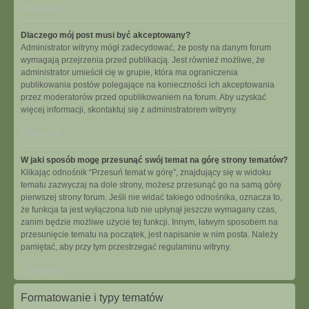
Na górę
Dlaczego mój post musi być akceptowany?
Administrator witryny mógł zadecydować, że posty na danym forum
wymagają przejrzenia przed publikacją. Jest również możliwe, że
administrator umieścił cię w grupie, która ma ograniczenia
publikowania postów polegające na konieczności ich akceptowania
przez moderatorów przed opublikowaniem na forum. Aby uzyskać
więcej informacji, skontaktuj się z administratorem witryny.
Na górę
W jaki sposób mogę przesunąć swój temat na górę strony tematów?
Klikając odnośnik “Przesuń temat w górę”, znajdujący się w widoku
tematu zazwyczaj na dole strony, możesz przesunąć go na samą górę
pierwszej strony forum. Jeśli nie widać takiego odnośnika, oznacza to,
że funkcja ta jest wyłączona lub nie upłynął jeszcze wymagany czas,
zanim będzie możliwe użycie tej funkcji. Innym, łatwym sposobem na
przesunięcie tematu na początek, jest napisanie w nim posta. Należy
pamiętać, aby przy tym przestrzegać regulaminu witryny.
Na górę
Formatowanie i typy tematów