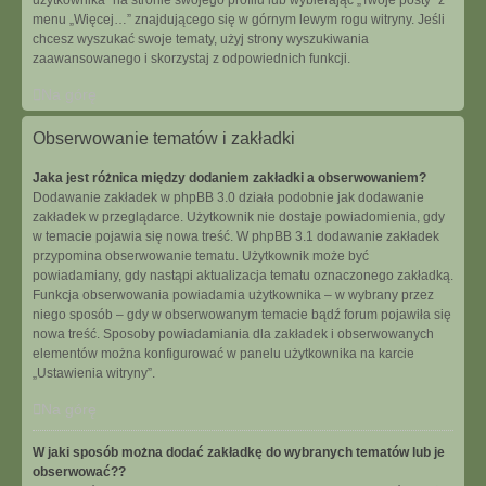
użytkownika” na stronie swojego profilu lub wybierając „Twoje posty” z
menu „Więcej…” znajdującego się w górnym lewym rogu witryny. Jeśli
chcesz wyszukać swoje tematy, użyj strony wyszukiwania
zaawansowanego i skorzystaj z odpowiednich funkcji.
Na górę
Obserwowanie tematów i zakładki
Jaka jest różnica między dodaniem zakładki a obserwowaniem?
Dodawanie zakładek w phpBB 3.0 działa podobnie jak dodawanie
zakładek w przeglądarce. Użytkownik nie dostaje powiadomienia, gdy
w temacie pojawia się nowa treść. W phpBB 3.1 dodawanie zakładek
przypomina obserwowanie tematu. Użytkownik może być
powiadamiany, gdy nastąpi aktualizacja tematu oznaczonego zakładką.
Funkcja obserwowania powiadamia użytkownika – w wybrany przez
niego sposób – gdy w obserwowanym temacie bądź forum pojawiła się
nowa treść. Sposoby powiadamiania dla zakładek i obserwowanych
elementów można konfigurować w panelu użytkownika na karcie
„Ustawienia witryny”.
Na górę
W jaki sposób można dodać zakładkę do wybranych tematów lub je
obserwować??