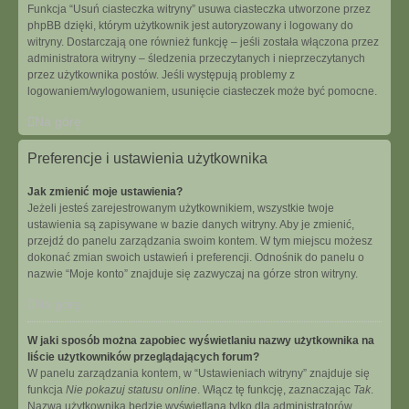
Funkcja “Usuń ciasteczka witryny” usuwa ciasteczka utworzone przez
phpBB dzięki, którym użytkownik jest autoryzowany i logowany do
witryny. Dostarczają one również funkcję – jeśli została włączona przez
administratora witryny – śledzenia przeczytanych i nieprzeczytanych
przez użytkownika postów. Jeśli występują problemy z
logowaniem/wylogowaniem, usunięcie ciasteczek może być pomocne.
Na górę
Preferencje i ustawienia użytkownika
Jak zmienić moje ustawienia?
Jeżeli jesteś zarejestrowanym użytkownikiem, wszystkie twoje
ustawienia są zapisywane w bazie danych witryny. Aby je zmienić,
przejdź do panelu zarządzania swoim kontem. W tym miejscu możesz
dokonać zmian swoich ustawień i preferencji. Odnośnik do panelu o
nazwie “Moje konto” znajduje się zazwyczaj na górze stron witryny.
Na górę
W jaki sposób można zapobiec wyświetlaniu nazwy użytkownika na
liście użytkowników przeglądających forum?
W panelu zarządzania kontem, w “Ustawieniach witryny” znajduje się
funkcja
Nie pokazuj statusu online
. Włącz tę funkcję, zaznaczając
Tak
.
Nazwa użytkownika będzie wyświetlana tylko dla administratorów,