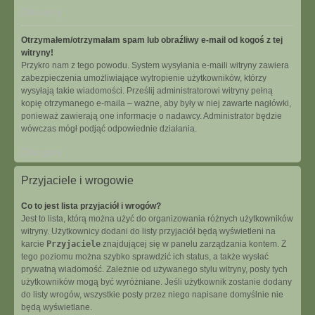
Na górę
Otrzymałem/otrzymałam spam lub obraźliwy e-mail od kogoś z tej
witryny!
Przykro nam z tego powodu. System wysyłania e-maili witryny zawiera
zabezpieczenia umożliwiające wytropienie użytkowników, którzy
wysyłają takie wiadomości. Prześlij administratorowi witryny pełną
kopię otrzymanego e-maila – ważne, aby były w niej zawarte nagłówki,
ponieważ zawierają one informacje o nadawcy. Administrator będzie
wówczas mógł podjąć odpowiednie działania.
Na górę
Przyjaciele i wrogowie
Co to jest lista przyjaciół i wrogów?
Jest to lista, którą można użyć do organizowania różnych użytkowników
witryny. Użytkownicy dodani do listy przyjaciół będą wyświetleni na
karcie
Przyjaciele
znajdującej się w panelu zarządzania kontem. Z
tego poziomu można szybko sprawdzić ich status, a także wysłać
prywatną wiadomość. Zależnie od używanego stylu witryny, posty tych
użytkowników mogą być wyróżniane. Jeśli użytkownik zostanie dodany
do listy wrogów, wszystkie posty przez niego napisane domyślnie nie
będą wyświetlane.