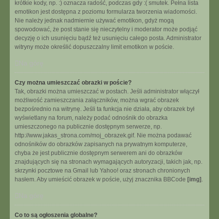
krótkie kody, np. :) oznacza radość, podczas gdy :( smutek. Pełna lista
emotikon jest dostępna z poziomu formularza tworzenia wiadomości.
Nie należy jednak nadmiernie używać emotikon, gdyż mogą
spowodować, że post stanie się nieczytelny i moderator może podjąć
decyzję o ich usunięciu bądź też usunięciu całego posta. Administrator
witryny może określić dopuszczalny limit emotikon w poście.
Na górę
Czy można umieszczać obrazki w poście?
Tak, obrazki można umieszczać w postach. Jeśli administrator włączył
możliwość zamieszczania załączników, można wgrać obrazek
bezpośrednio na witrynę. Jeśli ta funkcja nie działa, aby obrazek był
wyświetlany na forum, należy podać odnośnik do obrazka
umieszczonego na publicznie dostępnym serwerze, np.
http://www.jakas_strona.com/moj_obrazek.gif. Nie można podawać
odnośników do obrazków zapisanych na prywatnym komputerze,
chyba że jest publicznie dostępnym serwerem ani do obrazków
znajdujących się na stronach wymagających autoryzacji, takich jak, np.
skrzynki pocztowe na Gmail lub Yahoo! oraz stronach chronionych
hasłem. Aby umieścić obrazek w poście, użyj znacznika BBCode
[img]
.
Na górę
Co to są ogłoszenia globalne?