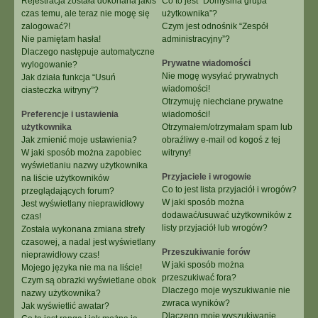
Rejestracja została dokonana jakiś
Co to jest “Domyślna grupa
czas temu, ale teraz nie mogę się
użytkownika”?
zalogować?!
Czym jest odnośnik “Zespół
Nie pamiętam hasła!
administracyjny”?
Dlaczego następuje automatyczne
Prywatne wiadomości
wylogowanie?
Nie mogę wysyłać prywatnych
Jak działa funkcja “Usuń
wiadomości!
ciasteczka witryny”?
Otrzymuję niechciane prywatne
Preferencje i ustawienia
wiadomości!
użytkownika
Otrzymałem/otrzymałam spam lub
Jak zmienić moje ustawienia?
obraźliwy e-mail od kogoś z tej
W jaki sposób można zapobiec
witryny!
wyświetlaniu nazwy użytkownika
Przyjaciele i wrogowie
na liście użytkowników
Co to jest lista przyjaciół i wrogów?
przeglądających forum?
W jaki sposób można
Jest wyświetlany nieprawidłowy
dodawać/usuwać użytkowników z
czas!
listy przyjaciół lub wrogów?
Została wykonana zmiana strefy
czasowej, a nadal jest wyświetlany
Przeszukiwanie forów
nieprawidłowy czas!
W jaki sposób można
Mojego języka nie ma na liście!
przeszukiwać fora?
Czym są obrazki wyświetlane obok
Dlaczego moje wyszukiwanie nie
nazwy użytkownika?
zwraca wyników?
Jak wyświetlić awatar?
Dlaczego moje wyszukiwanie