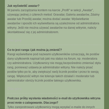
Jak wyświetlić awatar?
W panelu zarządzania kontem na karcie „Profil” w sekcji „Awatar”,
używając jednej z czterech metod: Gravatar, Galeria awatarów, Zdalny
awatar lub Prześlij awatar, można dodać awatar. Wyświetlanie
awatarów i sposób ich wyświetlania są uzależnione od administratora
witryny. Jeśli nie można używać awatarów na danej witrynie, należy
skontaktować się z jej administratorem.
Na górę
Co to jest ranga i jak można ją zmienić?
Rangi wyświetlane pod nazwami użytkowników oznaczają, ile postów
dany użytkownik napisał lub jaki ma status na forum, np. moderatora
czy administratora. Użytkownicy nie mogą bezpośrednio zmieniać stylu
rang, ponieważ ustawia je administrator witryny. Nie należy pisać
postów tylko po to, aby zwiększyć swój licznik postów i przez to swoją
rangę. Większość witryn nie toleruje takich działań i moderator lub
administrator obniży licznik postów takiego użytkownika.
Na górę
Podczas próby wysłania wiadomości e-mail do użytkownika witryna
prosi mnie o zalogowanie. Dlaczego?
Tylko zarejestrowani użytkownicy mogą wysyłać e-maile do innych