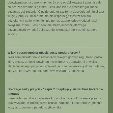
obowiązujące na danej witrynie. Są one opublikowane i administrator
zaleca zapoznanie się z nimi. Jeśli ktoś ich nie przestrzegał, może
otrzymać ostrzeżenie. O udzieleniu ostrzeżenia decyduje administrator
witryny. phpBB Limited nie ma nic wspólnego z ostrzeżeniami
udzielanymi na tej witrynie i nie ponosi żadnej odpowiedzialności
związanej z nimi. Jeśli nadal nie masz jasności, dlaczego
otrzymałeś/otrzymałaś ostrzeżenie, skontaktuj się z administratorem
witryny.
Na górę
W jaki sposób można zgłosić posty moderatorowi?
Jeśli administrator na to zezwolił, w prawym górnym rogu treści posta,
który chcesz zgłosić, powinien być widoczny odpowiedni przycisk.
Naciśnięcie tego przycisku spowoduje przeniesienie cię do formularza,
który po jego wypełnieniu umożliwi wysłanie zgłoszenia.
Na górę
Do czego służy przycisk “Zapisz” znajdujący się w oknie tworzenia
tematu?
Funkcja ta umożliwia zapisanie kopii roboczej i dokończenie pisania
oraz wysłanie w późniejszym czasie. Zapisaną kopię roboczą można
wczytać z poziomu panelu użytkownika.