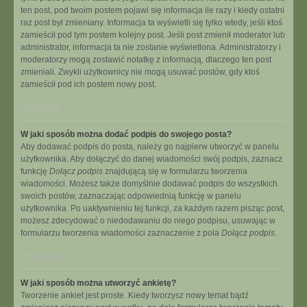
ten post, pod twoim postem pojawi się informacja ile razy i kiedy ostatni
raz post był zmieniany. Informacja ta wyświetli się tylko wtedy, jeśli ktoś
zamieścił pod tym postem kolejny post. Jeśli post zmienił moderator lub
administrator, informacja ta nie zostanie wyświetlona. Administratorzy i
moderatorzy mogą zostawić notatkę z informacją, dlaczego ten post
zmieniali. Zwykli użytkownicy nie mogą usuwać postów, gdy ktoś
zamieścił pod ich postem nowy post.
Na górę
W jaki sposób można dodać podpis do swojego posta?
Aby dodawać podpis do posta, należy go najpierw utworzyć w panelu
użytkownika. Aby dołączyć do danej wiadomości swój podpis, zaznacz
funkcję
Dołącz podpis
znajdującą się w formularzu tworzenia
wiadomości. Możesz także domyślnie dodawać podpis do wszystkich
swoich postów, zaznaczając odpowiednią funkcję w panelu
użytkownika. Po uaktywnieniu tej funkcji, za każdym razem pisząc post,
możesz zdecydować o niedodawaniu do niego podpisu, usuwając w
formularzu tworzenia wiadomości zaznaczenie z pola
Dołącz podpis
.
Na górę
W jaki sposób można utworzyć ankietę?
Tworzenie ankiet jest proste. Kiedy tworzysz nowy temat bądź