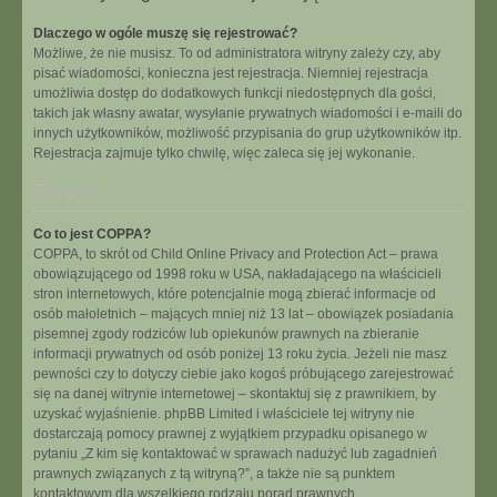
Dlaczego w ogóle muszę się rejestrować?
Możliwe, że nie musisz. To od administratora witryny zależy czy, aby
pisać wiadomości, konieczna jest rejestracja. Niemniej rejestracja
umożliwia dostęp do dodatkowych funkcji niedostępnych dla gości,
takich jak własny awatar, wysyłanie prywatnych wiadomości i e-maili do
innych użytkowników, możliwość przypisania do grup użytkowników itp.
Rejestracja zajmuje tylko chwilę, więc zaleca się jej wykonanie.
Na górę
Co to jest COPPA?
COPPA, to skrót od Child Online Privacy and Protection Act – prawa
obowiązującego od 1998 roku w USA, nakładającego na właścicieli
stron internetowych, które potencjalnie mogą zbierać informacje od
osób małoletnich – mających mniej niż 13 lat – obowiązek posiadania
pisemnej zgody rodziców lub opiekunów prawnych na zbieranie
informacji prywatnych od osób poniżej 13 roku życia. Jeżeli nie masz
pewności czy to dotyczy ciebie jako kogoś próbującego zarejestrować
się na danej witrynie internetowej – skontaktuj się z prawnikiem, by
uzyskać wyjaśnienie. phpBB Limited i właściciele tej witryny nie
dostarczają pomocy prawnej z wyjątkiem przypadku opisanego w
pytaniu „Z kim się kontaktować w sprawach nadużyć lub zagadnień
prawnych związanych z tą witryną?”, a także nie są punktem
kontaktowym dla wszelkiego rodzaju porad prawnych.