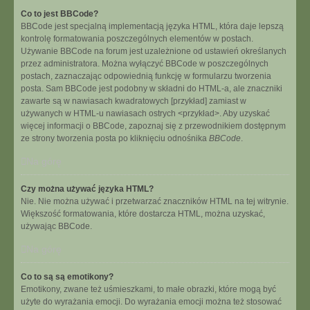
Co to jest BBCode?
BBCode jest specjalną implementacją języka HTML, która daje lepszą
kontrolę formatowania poszczególnych elementów w postach.
Używanie BBCode na forum jest uzależnione od ustawień określanych
przez administratora. Można wyłączyć BBCode w poszczególnych
postach, zaznaczając odpowiednią funkcję w formularzu tworzenia
posta. Sam BBCode jest podobny w składni do HTML-a, ale znaczniki
zawarte są w nawiasach kwadratowych [przykład] zamiast w
używanych w HTML-u nawiasach ostrych <przykład>. Aby uzyskać
więcej informacji o BBCode, zapoznaj się z przewodnikiem dostępnym
ze strony tworzenia posta po kliknięciu odnośnika
BBCode
.
Na górę
Czy można używać języka HTML?
Nie. Nie można używać i przetwarzać znaczników HTML na tej witrynie.
Większość formatowania, które dostarcza HTML, można uzyskać,
używając BBCode.
Na górę
Co to są są emotikony?
Emotikony, zwane też uśmieszkami, to małe obrazki, które mogą być
użyte do wyrażania emocji. Do wyrażania emocji można też stosować