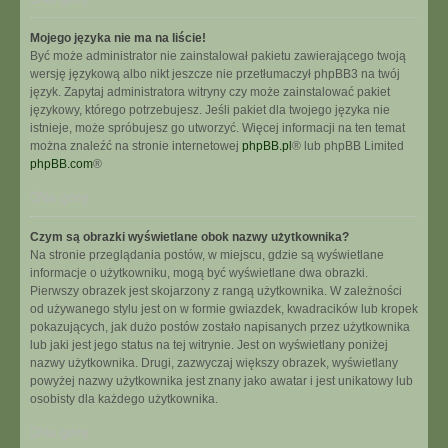
Mojego języka nie ma na liście!
Być może administrator nie zainstalował pakietu zawierającego twoją
wersję językową albo nikt jeszcze nie przetłumaczył phpBB3 na twój
język. Zapytaj administratora witryny czy może zainstalować pakiet
językowy, którego potrzebujesz. Jeśli pakiet dla twojego języka nie
istnieje, może spróbujesz go utworzyć. Więcej informacji na ten temat
można znaleźć na stronie internetowej
phpBB.pl
® lub phpBB Limited
phpBB.com
®
Na górę
Czym są obrazki wyświetlane obok nazwy użytkownika?
Na stronie przeglądania postów, w miejscu, gdzie są wyświetlane
informacje o użytkowniku, mogą być wyświetlane dwa obrazki.
Pierwszy obrazek jest skojarzony z rangą użytkownika. W zależności
od używanego stylu jest on w formie gwiazdek, kwadracików lub kropek
pokazujących, jak dużo postów zostało napisanych przez użytkownika
lub jaki jest jego status na tej witrynie. Jest on wyświetlany poniżej
nazwy użytkownika. Drugi, zazwyczaj większy obrazek, wyświetlany
powyżej nazwy użytkownika jest znany jako awatar i jest unikatowy lub
osobisty dla każdego użytkownika.
Na górę