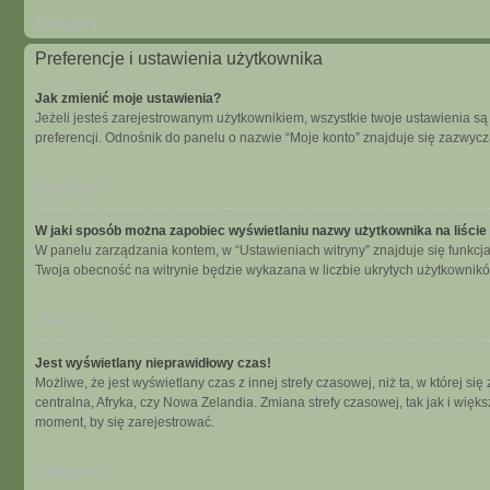
Na górę
Preferencje i ustawienia użytkownika
Jak zmienić moje ustawienia?
Jeżeli jesteś zarejestrowanym użytkownikiem, wszystkie twoje ustawienia s
preferencji. Odnośnik do panelu o nazwie “Moje konto” znajduje się zazwycza
Na górę
W jaki sposób można zapobiec wyświetlaniu nazwy użytkownika na liści
W panelu zarządzania kontem, w “Ustawieniach witryny” znajduje się funkcj
Twoja obecność na witrynie będzie wykazana w liczbie ukrytych użytkownikó
Na górę
Jest wyświetlany nieprawidłowy czas!
Możliwe, że jest wyświetlany czas z innej strefy czasowej, niż ta, w której 
centralna, Afryka, czy Nowa Zelandia. Zmiana strefy czasowej, tak jak i wię
moment, by się zarejestrować.
Na górę