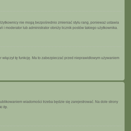
 Użytkownicy nie mogą bezpośrednio zmieniać stylu rang, ponieważ ustawia
łań i moderator lub administrator obniży licznik postów takiego użytkownika.
tor włączył tę funkcję. Ma to zabezpieczać przed nieprawidłowym używaniem
publikowaniem wiadomości trzeba będzie się zarejestrować. Na dole strony
 itp.