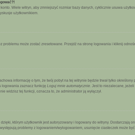
logować?!
nto. Wiele witryn, aby zmniejszyć rozmiar bazy danych, cyklicznie usuwa użytkownikó
yskusje użytkownikiem.
 problemu może zostać zresetowane. Przejdź na stronę logowania i kliknij odnośni
zachowa informację o tym, że twój pobyt na tej witrynie będzie trwał tylko określo
s logowania zaznacz funkcję
Loguj mnie automatycznie
. Jest to niezalecane, jeżel
ie widzisz tej funkcji, oznacza to, że administrator ją wyłączył.
ięki, którym użytkownik jest autoryzowany i logowany do witryny. Dostarczają one 
śli występują problemy z logowaniem/wylogowaniem, usunięcie ciasteczek może by