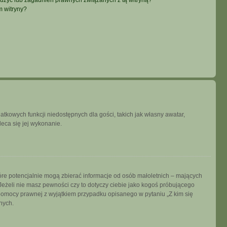
użyć lub zagadnień prawnych związanych z tą witryną?
m witryny?
datkowych funkcji niedostępnych dla gości, takich jak własny awatar,
leca się jej wykonanie.
tóre potencjalnie mogą zbierać informacje od osób małoletnich – mających
Jeżeli nie masz pewności czy to dotyczy ciebie jako kogoś próbującego
ją pomocy prawnej z wyjątkiem przypadku opisanego w pytaniu „Z kim się
nych.