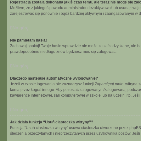
Rejestracja została dokonana jakiś czas temu, ale teraz nie mogę się za
Możliwe, że z jakiegoś powodu administrator dezaktywował lub usunął twoje ko
zarejestrować się ponownie i bądź bardziej aktywnym i zaangażowanym w d
Na górę
Nie pamiętam hasła!
Zachowaj spokój! Twoje hasło wprawdzie nie może zostać odzyskane, ale bez
prawdopodobnie niedługo znów będziesz móc się zalogować.
Na górę
Dlaczego następuje automatyczne wylogowanie?
Jeżeli w czasie logowania nie zaznaczysz funkcji
Zapamiętaj mnie
, witryna 
konta przez kogoś innego. Aby pozostać zalogowanym/zalogowaną, podcza
kawiarence internetowej, sali komputerowej w szkole lub na uczelni itp. Jeśli n
Na górę
Jak działa funkcja “Usuń ciasteczka witryny”?
Funkcja “Usuń ciasteczka witryny” usuwa ciasteczka utworzone przez phpBB dz
śledzenia przeczytanych i nieprzeczytanych przez użytkownika postów. Je