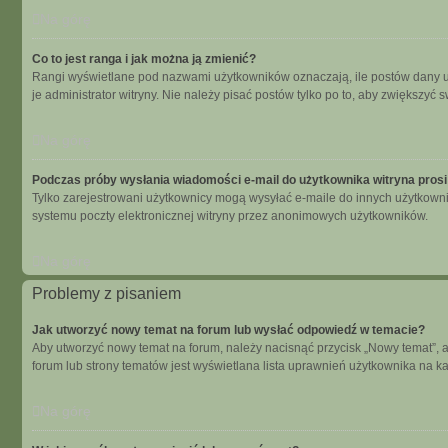
Na górę
Co to jest ranga i jak można ją zmienić?
Rangi wyświetlane pod nazwami użytkowników oznaczają, ile postów dany uży
je administrator witryny. Nie należy pisać postów tylko po to, aby zwiększyć s
Na górę
Podczas próby wysłania wiadomości e-mail do użytkownika witryna prosi
Tylko zarejestrowani użytkownicy mogą wysyłać e-maile do innych użytkowni
systemu poczty elektronicznej witryny przez anonimowych użytkowników.
Na górę
Problemy z pisaniem
Jak utworzyć nowy temat na forum lub wysłać odpowiedź w temacie?
Aby utworzyć nowy temat na forum, należy nacisnąć przycisk „Nowy temat”, 
forum lub strony tematów jest wyświetlana lista uprawnień użytkownika na 
Na górę