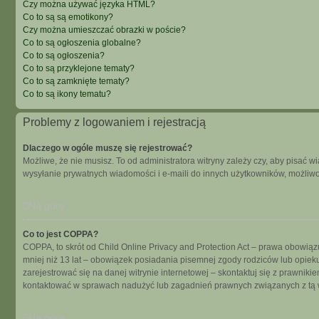
Czy można używać języka HTML?
Co to są są emotikony?
Czy można umieszczać obrazki w poście?
Co to są ogłoszenia globalne?
Co to są ogłoszenia?
Co to są przyklejone tematy?
Co to są zamknięte tematy?
Co to są ikony tematu?
Problemy z logowaniem i rejestracją
Dlaczego w ogóle muszę się rejestrować?
Możliwe, że nie musisz. To od administratora witryny zależy czy, aby pisać w
wysyłanie prywatnych wiadomości i e-maili do innych użytkowników, możliwość
Na górę
Co to jest COPPA?
COPPA, to skrót od Child Online Privacy and Protection Act – prawa obowiąz
mniej niż 13 lat – obowiązek posiadania pisemnej zgody rodziców lub opieku
zarejestrować się na danej witrynie internetowej – skontaktuj się z prawnik
kontaktować w sprawach nadużyć lub zagadnień prawnych związanych z tą w
Na górę