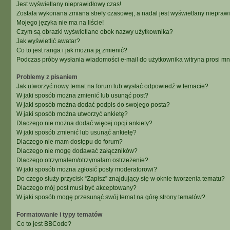
Jest wyświetlany nieprawidłowy czas!
Została wykonana zmiana strefy czasowej, a nadal jest wyświetlany niepraw
Mojego języka nie ma na liście!
Czym są obrazki wyświetlane obok nazwy użytkownika?
Jak wyświetlić awatar?
Co to jest ranga i jak można ją zmienić?
Podczas próby wysłania wiadomości e-mail do użytkownika witryna prosi m
Problemy z pisaniem
Jak utworzyć nowy temat na forum lub wysłać odpowiedź w temacie?
W jaki sposób można zmienić lub usunąć post?
W jaki sposób można dodać podpis do swojego posta?
W jaki sposób można utworzyć ankietę?
Dlaczego nie można dodać więcej opcji ankiety?
W jaki sposób zmienić lub usunąć ankietę?
Dlaczego nie mam dostępu do forum?
Dlaczego nie mogę dodawać załączników?
Dlaczego otrzymałem/otrzymałam ostrzeżenie?
W jaki sposób można zgłosić posty moderatorowi?
Do czego służy przycisk “Zapisz” znajdujący się w oknie tworzenia tematu?
Dlaczego mój post musi być akceptowany?
W jaki sposób mogę przesunąć swój temat na górę strony tematów?
Formatowanie i typy tematów
Co to jest BBCode?