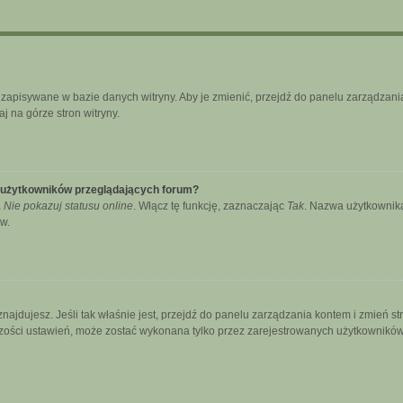
ą zapisywane w bazie danych witryny. Aby je zmienić, przejdź do panelu zarządz
j na górze stron witryny.
e użytkowników przeglądających forum?
a
Nie pokazuj statusu online
. Włącz tę funkcję, zaznaczając
Tak
. Nazwa użytkownika
w.
się znajdujesz. Jeśli tak właśnie jest, przejdź do panelu zarządzania kontem i zmie
kszości ustawień, może zostać wykonana tylko przez zarejestrowanych użytkowników.