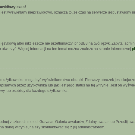
rawidłowy czas!
jest wyświetlany nieprawidłowo, oznacza to, że czas na serwerze jest ustawiony n
językową albo nikt jeszcze nie przetłumaczył phpBB3 na twój język. Zapytaj admini
go utworzyć. Więcej informacji na ten temat można znaleźć na stronie internetowej
p
 o użytkowniku, mogą być wyświetlane dwa obrazki. Pierwszy obrazek jest skojarz
sanych przez użytkownika lub jaki jest jego status na tej witrynie. Jest on wyświ
owy lub osobisty dla każdego użytkownika.
jednej z czterech metod: Gravatar, Galeria awatarów, Zdalny awatar lub Prześlij a
a danej witrynie, należy skontaktować się z jej administratorem.