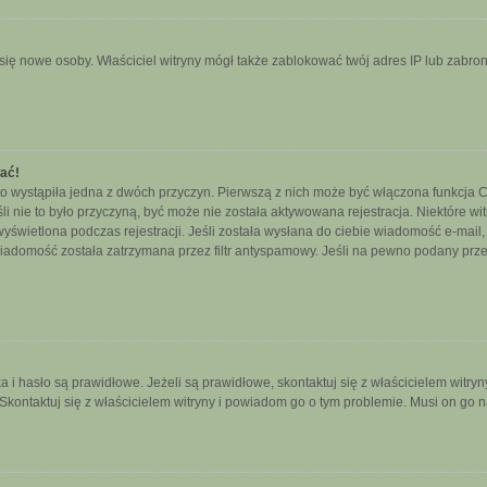
ały się nowe osoby. Właściciel witryny mógł także zablokować twój adres IP lub zab
wać!
o wystąpiła jedna z dwóch przyczyn. Pierwszą z nich może być włączona funkcja CO
śli nie to było przyczyną, być może nie została aktywowana rejestracja. Niektóre
 wyświetlona podczas rejestracji. Jeśli została wysłana do ciebie wiadomość e-mail
wiadomość została zatrzymana przez filtr antyspamowy. Jeśli na pewno podany przez
hasło są prawidłowe. Jeżeli są prawidłowe, skontaktuj się z właścicielem witryny
 Skontaktuj się z właścicielem witryny i powiadom go o tym problemie. Musi on go 