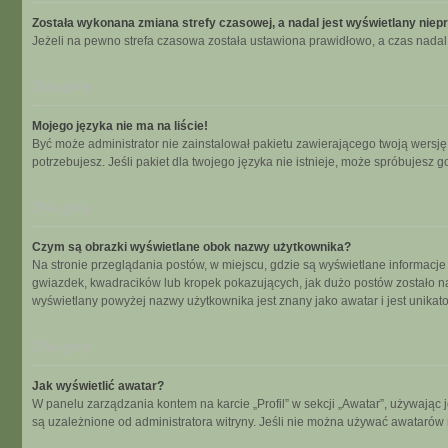
Została wykonana zmiana strefy czasowej, a nadal jest wyświetlany niep
Jeżeli na pewno strefa czasowa została ustawiona prawidłowo, a czas nadal 
Na górę
Mojego języka nie ma na liście!
Być może administrator nie zainstalował pakietu zawierającego twoją wersję 
potrzebujesz. Jeśli pakiet dla twojego języka nie istnieje, może spróbujesz 
Na górę
Czym są obrazki wyświetlane obok nazwy użytkownika?
Na stronie przeglądania postów, w miejscu, gdzie są wyświetlane informacje
gwiazdek, kwadracików lub kropek pokazujących, jak dużo postów zostało napi
wyświetlany powyżej nazwy użytkownika jest znany jako awatar i jest unikat
Na górę
Jak wyświetlić awatar?
W panelu zarządzania kontem na karcie „Profil” w sekcji „Awatar”, używając 
są uzależnione od administratora witryny. Jeśli nie można używać awatarów n