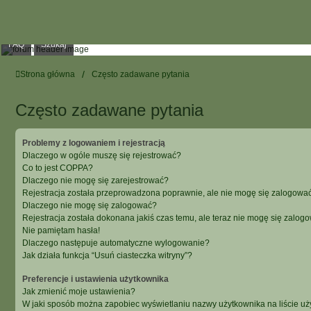
FAQ
Szukaj
Strona główna
Często zadawane pytania
Często zadawane pytania
Problemy z logowaniem i rejestracją
Dlaczego w ogóle muszę się rejestrować?
Co to jest COPPA?
Dlaczego nie mogę się zarejestrować?
Rejestracja została przeprowadzona poprawnie, ale nie mogę się zalogować
Dlaczego nie mogę się zalogować?
Rejestracja została dokonana jakiś czas temu, ale teraz nie mogę się zalog
Nie pamiętam hasła!
Dlaczego następuje automatyczne wylogowanie?
Jak działa funkcja “Usuń ciasteczka witryny”?
Preferencje i ustawienia użytkownika
Jak zmienić moje ustawienia?
W jaki sposób można zapobiec wyświetlaniu nazwy użytkownika na liście u