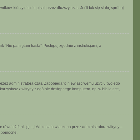
w, którzy nic nie pisali przez dłuższy czas. Jeśli tak się stało, spróbuj
k “Nie pamiętam hasła”. Postępuj zgodnie z instrukcjami, a
ny przez administratora czas. Zapobiega to niewłaściwemu użyciu twojego
i korzystasz z witryny z ogólnie dostępnego komputera, np. w bibliotece,
również funkcję – jeśli została włączona przez administratora witryny –
ć pomocne.