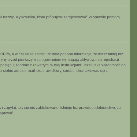
ronił nazwy użytkownika, którą próbujesz zarejestrować. W sprawie pomocy
PPA, a w czasie rejestracji została podana informacja, że masz mniej niż
 witryny przed pierwszym zalogowaniem wymagają aktywowania rejestracji
, postępuj zgodnie z zawartymi w niej instrukcjami. Jeżeli taka wiadomość do
 ciebie adres e-mail jest prawidłowy, spróbuj skontaktować się z
 i zapytaj, czy cię nie zablokowano. Istnieje też prawdopodobieństwo, że
naprawić.