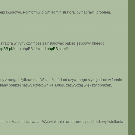
ieprawidłowo. Poinformuj o tym administratora, by naprawił problem.
stratora witryny czy może zainstalować pakiet językowy, którego
hpBB.pl
® lub phpBB Limited
phpBB.com
®
ony z rangą użytkownika. W zależności od używanego stylu jest on w formie
etlany poniżej nazwy użytkownika. Drugi, zazwyczaj większy obrazek,
watar, można dodać awatar. Wyświetlanie awatarów i sposób ich wyświetlania