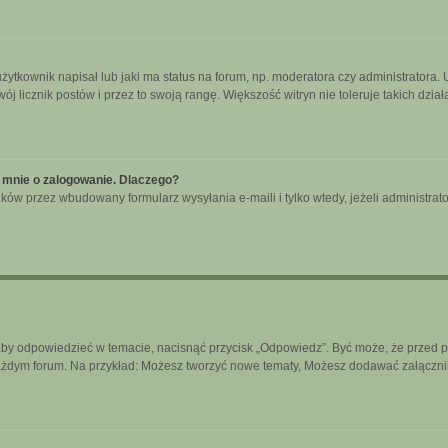
tkownik napisał lub jaki ma status na forum, np. moderatora czy administratora.
wój licznik postów i przez to swoją rangę. Większość witryn nie toleruje takich dzia
 mnie o zalogowanie. Dlaczego?
ków przez wbudowany formularz wysyłania e-maili i tylko wtedy, jeżeli administra
aby odpowiedzieć w temacie, nacisnąć przycisk „Odpowiedz”. Być może, że przed 
każdym forum. Na przykład: Możesz tworzyć nowe tematy, Możesz dodawać załączniki