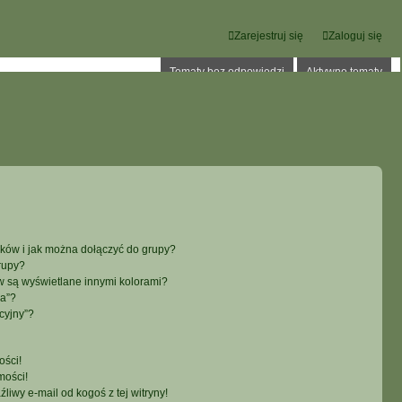
Zarejestruj się
Zaloguj się
Tematy bez odpowiedzi
Aktywne tematy
ików i jak można dołączyć do grupy?
rupy?
 są wyświetlane innymi kolorami?
ka”?
cyjny”?
ści!
mości!
iwy e-mail od kogoś z tej witryny!