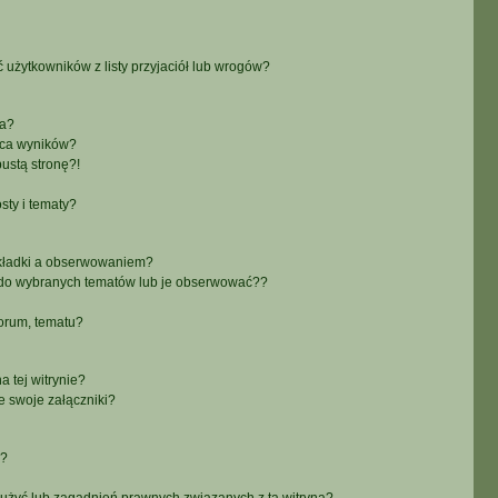
żytkowników z listy przyjaciół lub wrogów?
ra?
aca wyników?
ustą stronę?!
sty i tematy?
akładki a obserwowaniem?
do wybranych tematów lub je obserwować??
orum, tematu?
 tej witrynie?
e swoje załączniki?
a?