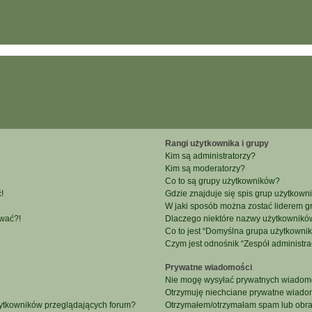
Rangi użytkownika i grupy
Kim są administratorzy?
Kim są moderatorzy?
Co to są grupy użytkowników?
!
Gdzie znajduje się spis grup użytkown
W jaki sposób można zostać liderem g
ować?!
Dlaczego niektóre nazwy użytkowników
Co to jest “Domyślna grupa użytkowni
Czym jest odnośnik “Zespół administra
Prywatne wiadomości
Nie mogę wysyłać prywatnych wiadomo
Otrzymuję niechciane prywatne wiado
żytkowników przeglądających forum?
Otrzymałem/otrzymałam spam lub obraźl