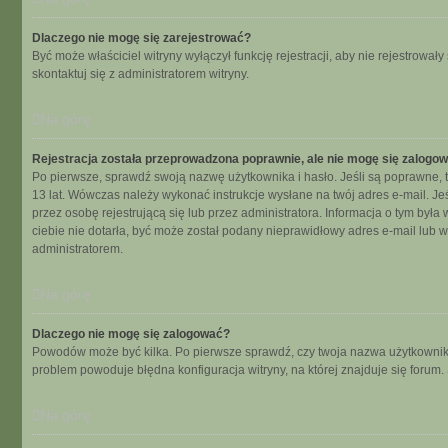
Dlaczego nie mogę się zarejestrować?
Być może właściciel witryny wyłączył funkcję rejestracji, aby nie rejestrow
skontaktuj się z administratorem witryny.
Na górę
Rejestracja została przeprowadzona poprawnie, ale nie mogę się zalogo
Po pierwsze, sprawdź swoją nazwę użytkownika i hasło. Jeśli są poprawne, t
13 lat. Wówczas należy wykonać instrukcje wysłane na twój adres e-mail. Je
przez osobę rejestrującą się lub przez administratora. Informacja o tym była
ciebie nie dotarła, być może został podany nieprawidłowy adres e-mail lub 
administratorem.
Na górę
Dlaczego nie mogę się zalogować?
Powodów może być kilka. Po pierwsze sprawdź, czy twoja nazwa użytkownika i 
problem powoduje błędna konfiguracja witryny, na której znajduje się forum.
Na górę