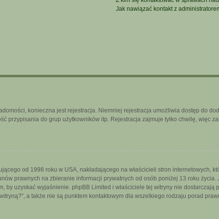
Z kim się kontaktować w sprawach nad
Jak nawiązać kontakt z administratore
iadomości, konieczna jest rejestracja. Niemniej rejestracja umożliwia dostęp do do
 przypisania do grup użytkowników itp. Rejestracja zajmuje tylko chwilę, więc za
ującego od 1998 roku w USA, nakładającego na właścicieli stron internetowych, k
nów prawnych na zbieranie informacji prywatnych od osób poniżej 13 roku życia. 
iem, by uzyskać wyjaśnienie. phpBB Limited i właściciele tej witryny nie dostarcza
itryną?”, a także nie są punktem kontaktowym dla wszelkiego rodzaju porad praw