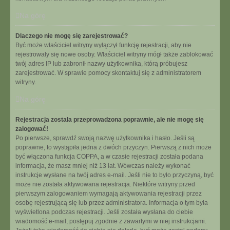
Na górę
Dlaczego nie mogę się zarejestrować?
Być może właściciel witryny wyłączył funkcję rejestracji, aby nie
rejestrowały się nowe osoby. Właściciel witryny mógł także zablokować
twój adres IP lub zabronił nazwy użytkownika, którą próbujesz
zarejestrować. W sprawie pomocy skontaktuj się z administratorem
witryny.
Na górę
Rejestracja została przeprowadzona poprawnie, ale nie mogę się
zalogować!
Po pierwsze, sprawdź swoją nazwę użytkownika i hasło. Jeśli są
poprawne, to wystąpiła jedna z dwóch przyczyn. Pierwszą z nich może
być włączona funkcja COPPA, a w czasie rejestracji została podana
informacja, że masz mniej niż 13 lat. Wówczas należy wykonać
instrukcje wysłane na twój adres e-mail. Jeśli nie to było przyczyną, być
może nie została aktywowana rejestracja. Niektóre witryny przed
pierwszym zalogowaniem wymagają aktywowania rejestracji przez
osobę rejestrującą się lub przez administratora. Informacja o tym była
wyświetlona podczas rejestracji. Jeśli została wysłana do ciebie
wiadomość e-mail, postępuj zgodnie z zawartymi w niej instrukcjami.