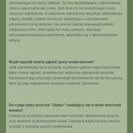
obowiązujące na danej witrynie. Są one opublikowane i administrator
zaleca zapoznanie się z nimi. Jeśli ktoś ich nie przestrzegał, może
otrzymać ostrzeżenie. O udzieleniu ostrzeżenia decyduje administrator
witryny. phpBB Limited nie ma nic wspólnego z ostrzeżeniami
udzielanymi na tej witrynie i nie ponosi żadnej odpowiedzialności
związanej z nimi. Jeśli nadal nie masz jasności, dlaczego
otrzymałeś/otrzymałaś ostrzeżenie, skontaktuj się z administratorem
witryny.
Na górę
W jaki sposób można zgłosić posty moderatorowi?
Jeśli administrator na to zezwolił, w prawym górnym rogu treści posta,
który chcesz zgłosić, powinien być widoczny odpowiedni przycisk.
Naciśnięcie tego przycisku spowoduje przeniesienie cię do formularza,
który po jego wypełnieniu umożliwi wysłanie zgłoszenia.
Na górę
Do czego służy przycisk “Zapisz” znajdujący się w oknie tworzenia
tematu?
Funkcja ta umożliwia zapisanie kopii roboczej i dokończenie pisania
oraz wysłanie w późniejszym czasie. Zapisaną kopię roboczą można
wczytać z poziomu panelu użytkownika.