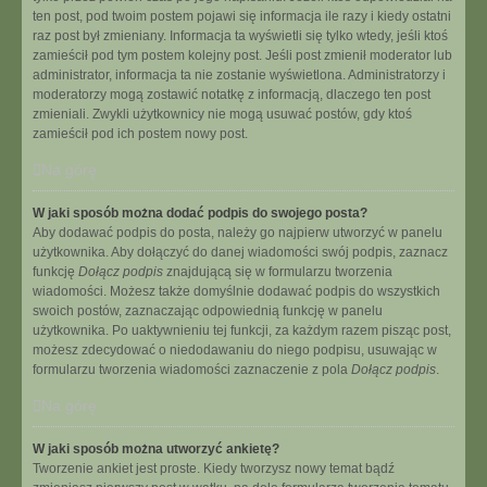
ten post, pod twoim postem pojawi się informacja ile razy i kiedy ostatni
raz post był zmieniany. Informacja ta wyświetli się tylko wtedy, jeśli ktoś
zamieścił pod tym postem kolejny post. Jeśli post zmienił moderator lub
administrator, informacja ta nie zostanie wyświetlona. Administratorzy i
moderatorzy mogą zostawić notatkę z informacją, dlaczego ten post
zmieniali. Zwykli użytkownicy nie mogą usuwać postów, gdy ktoś
zamieścił pod ich postem nowy post.
Na górę
W jaki sposób można dodać podpis do swojego posta?
Aby dodawać podpis do posta, należy go najpierw utworzyć w panelu
użytkownika. Aby dołączyć do danej wiadomości swój podpis, zaznacz
funkcję
Dołącz podpis
znajdującą się w formularzu tworzenia
wiadomości. Możesz także domyślnie dodawać podpis do wszystkich
swoich postów, zaznaczając odpowiednią funkcję w panelu
użytkownika. Po uaktywnieniu tej funkcji, za każdym razem pisząc post,
możesz zdecydować o niedodawaniu do niego podpisu, usuwając w
formularzu tworzenia wiadomości zaznaczenie z pola
Dołącz podpis
.
Na górę
W jaki sposób można utworzyć ankietę?
Tworzenie ankiet jest proste. Kiedy tworzysz nowy temat bądź