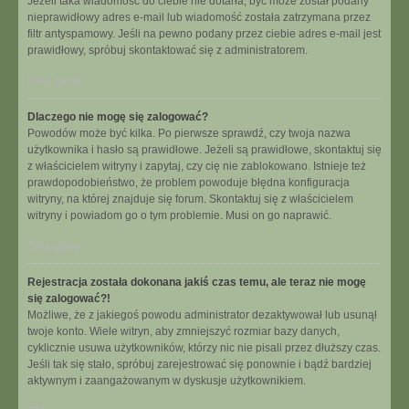
Jeżeli taka wiadomość do ciebie nie dotarła, być może został podany
nieprawidłowy adres e-mail lub wiadomość została zatrzymana przez
filtr antyspamowy. Jeśli na pewno podany przez ciebie adres e-mail jest
prawidłowy, spróbuj skontaktować się z administratorem.
Na górę
Dlaczego nie mogę się zalogować?
Powodów może być kilka. Po pierwsze sprawdź, czy twoja nazwa
użytkownika i hasło są prawidłowe. Jeżeli są prawidłowe, skontaktuj się
z właścicielem witryny i zapytaj, czy cię nie zablokowano. Istnieje też
prawdopodobieństwo, że problem powoduje błędna konfiguracja
witryny, na której znajduje się forum. Skontaktuj się z właścicielem
witryny i powiadom go o tym problemie. Musi on go naprawić.
Na górę
Rejestracja została dokonana jakiś czas temu, ale teraz nie mogę
się zalogować?!
Możliwe, że z jakiegoś powodu administrator dezaktywował lub usunął
twoje konto. Wiele witryn, aby zmniejszyć rozmiar bazy danych,
cyklicznie usuwa użytkowników, którzy nic nie pisali przez dłuższy czas.
Jeśli tak się stało, spróbuj zarejestrować się ponownie i bądź bardziej
aktywnym i zaangażowanym w dyskusje użytkownikiem.