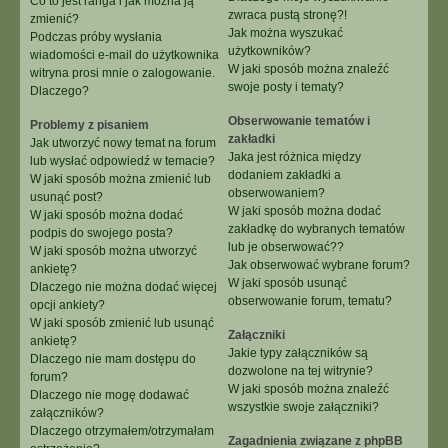
Co to jest ranga i jak można ją
zwraca pustą stronę?!
zmienić?
Jak można wyszukać
Podczas próby wysłania
użytkowników?
wiadomości e-mail do użytkownika
W jaki sposób można znaleźć
witryna prosi mnie o zalogowanie.
swoje posty i tematy?
Dlaczego?
Obserwowanie tematów i
Problemy z pisaniem
zakładki
Jak utworzyć nowy temat na forum
Jaka jest różnica między
lub wysłać odpowiedź w temacie?
dodaniem zakładki a
W jaki sposób można zmienić lub
obserwowaniem?
usunąć post?
W jaki sposób można dodać
W jaki sposób można dodać
zakładkę do wybranych tematów
podpis do swojego posta?
lub je obserwować??
W jaki sposób można utworzyć
Jak obserwować wybrane forum?
ankietę?
W jaki sposób usunąć
Dlaczego nie można dodać więcej
obserwowanie forum, tematu?
opcji ankiety?
W jaki sposób zmienić lub usunąć
Załączniki
ankietę?
Jakie typy załączników są
Dlaczego nie mam dostępu do
dozwolone na tej witrynie?
forum?
W jaki sposób można znaleźć
Dlaczego nie mogę dodawać
wszystkie swoje załączniki?
załączników?
Dlaczego otrzymałem/otrzymałam
Zagadnienia związane z phpBB