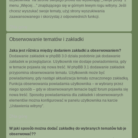
użytkownika” na stronie swojego profilu lub wybierając „Twoje posty” z
menu „Więcej…” znajdującego się w górnym lewym rogu witryny. Jeśli
chcesz wyszukać swoje tematy, użyj strony wyszukiwania
zaawansowanego i skorzystaj z odpowiednich funkcji.
Na górę
Obserwowanie tematów i zakładki
Jaka jest różnica między dodaniem zakładki a obserwowaniem?
Dodawanie zakładek w phpBB 3.0 działa podobnie jak dodawanie
zakładek w przeglądarce. Użytkownik nie dostaje powiadomienia, gdy
w temacie pojawia się nowa treść. W phpBB 3.1 dodawanie zakładek
przypomina obserwowanie tematu. Użytkownik może być
powiadamiany, gdy nastąpi aktualizacja tematu oznaczonego zakładką.
Funkcja obserwowania powiadamia użytkownika – w wybrany przez
niego sposób – gdy w obserwowanym temacie bądź forum pojawiła się
nowa treść. Sposoby powiadamiania dla zakładek i obserwowanych
elementów można konfigurować w panelu użytkownika na karcie
„Ustawienia witryny”.
Na górę
W jaki sposób można dodać zakładkę do wybranych tematów lub je
obserwować??