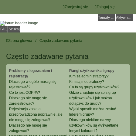
Zarejestruj się
Zaloguj się
Tematy bez odpowiedzi
Aktywne tematy
FAQ
Szukaj
Strona główna
Często zadawane pytania
Często zadawane pytania
Problemy z logowaniem i
Rangi użytkownika i grupy
rejestracją
Kim są administratorzy?
Dlaczego w ogóle muszę się
Kim są moderatorzy?
rejestrować?
Co to są grupy użytkowników?
Co to jest COPPA?
Gdzie znajduje się spis grup
Dlaczego nie mogę się
użytkowników i jak można
zarejestrować?
dołączyć do grupy?
Rejestracja została
W jaki sposób można zostać
przeprowadzona poprawnie, ale
liderem grupy?
nie mogę się zalogować!
Dlaczego niektóre nazwy
Dlaczego nie mogę się
użytkowników są wyświetlane
zalogować?
innymi kolorami?