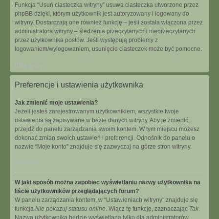
Funkcja “Usuń ciasteczka witryny” usuwa ciasteczka utworzone przez
phpBB dzięki, którym użytkownik jest autoryzowany i logowany do
witryny. Dostarczają one również funkcję – jeśli została włączona przez
administratora witryny – śledzenia przeczytanych i nieprzeczytanych
przez użytkownika postów. Jeśli występują problemy z
logowaniem/wylogowaniem, usunięcie ciasteczek może być pomocne.
Na górę
Preferencje i ustawienia użytkownika
Jak zmienić moje ustawienia?
Jeżeli jesteś zarejestrowanym użytkownikiem, wszystkie twoje
ustawienia są zapisywane w bazie danych witryny. Aby je zmienić,
przejdź do panelu zarządzania swoim kontem. W tym miejscu możesz
dokonać zmian swoich ustawień i preferencji. Odnośnik do panelu o
nazwie “Moje konto” znajduje się zazwyczaj na górze stron witryny.
Na górę
W jaki sposób można zapobiec wyświetlaniu nazwy użytkownika na
liście użytkowników przeglądających forum?
W panelu zarządzania kontem, w “Ustawieniach witryny” znajduje się
funkcja
Nie pokazuj statusu online
. Włącz tę funkcję, zaznaczając
Tak
.
Nazwa użytkownika będzie wyświetlana tylko dla administratorów,