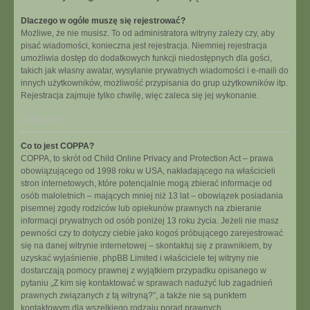
Dlaczego w ogóle muszę się rejestrować?
Możliwe, że nie musisz. To od administratora witryny zależy czy, aby
pisać wiadomości, konieczna jest rejestracja. Niemniej rejestracja
umożliwia dostęp do dodatkowych funkcji niedostępnych dla gości,
takich jak własny awatar, wysyłanie prywatnych wiadomości i e-maili do
innych użytkowników, możliwość przypisania do grup użytkowników itp.
Rejestracja zajmuje tylko chwilę, więc zaleca się jej wykonanie.
Na górę
Co to jest COPPA?
COPPA, to skrót od Child Online Privacy and Protection Act – prawa
obowiązującego od 1998 roku w USA, nakładającego na właścicieli
stron internetowych, które potencjalnie mogą zbierać informacje od
osób małoletnich – mających mniej niż 13 lat – obowiązek posiadania
pisemnej zgody rodziców lub opiekunów prawnych na zbieranie
informacji prywatnych od osób poniżej 13 roku życia. Jeżeli nie masz
pewności czy to dotyczy ciebie jako kogoś próbującego zarejestrować
się na danej witrynie internetowej – skontaktuj się z prawnikiem, by
uzyskać wyjaśnienie. phpBB Limited i właściciele tej witryny nie
dostarczają pomocy prawnej z wyjątkiem przypadku opisanego w
pytaniu „Z kim się kontaktować w sprawach nadużyć lub zagadnień
prawnych związanych z tą witryną?”, a także nie są punktem
kontaktowym dla wszelkiego rodzaju porad prawnych.