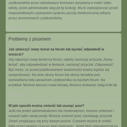
użytkowników przez wbudowany formularz wysyłania e-maili i tylko
wtedy, jeżeli administrator włączył tę funkcję. Ma to zabezpieczać przed
nieprawidłowym używaniem systemu poczty elektronicznej witryny
przez anonimowych użytkowników.
Na górę
Problemy z pisaniem
Jak utworzyć nowy temat na forum lub wysłać odpowiedź w
temacie?
Aby utworzyć nowy temat na forum, należy nacisnąć przycisk „Nowy
temat”, aby odpowiedzieć w temacie, nacisnąć przycisk „Odpowiedz”.
Być może, że przed publikowaniem wiadomości trzeba będzie się
zarejestrować. Na dole strony forum lub strony tematów jest
wyświetlana lista uprawnień użytkownika na każdym forum. Na
przykład: Możesz tworzyć nowe tematy, Możesz dodawać załączniki itp.
Na górę
W jaki sposób można zmienić lub usunąć post?
Jeśli nie jesteś administratorem lub moderatorem, możesz zmieniać i
usuwać tylko swoje posty. Możesz zmienić post, naciskając przycisk
Zmień
znajdujący się przy danym poście. Czasami można to zrobić
tylko przez pewien czas po jego napisaniu. Jeżeli ktoś odpowiedział na