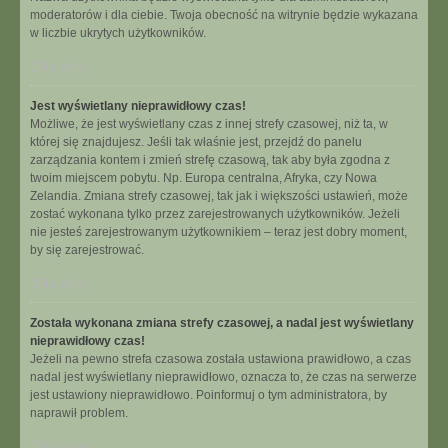
moderatorów i dla ciebie. Twoja obecność na witrynie będzie wykazana
w liczbie ukrytych użytkowników.
Na górę
Jest wyświetlany nieprawidłowy czas!
Możliwe, że jest wyświetlany czas z innej strefy czasowej, niż ta, w
której się znajdujesz. Jeśli tak właśnie jest, przejdź do panelu
zarządzania kontem i zmień strefę czasową, tak aby była zgodna z
twoim miejscem pobytu. Np. Europa centralna, Afryka, czy Nowa
Zelandia. Zmiana strefy czasowej, tak jak i większości ustawień, może
zostać wykonana tylko przez zarejestrowanych użytkowników. Jeżeli
nie jesteś zarejestrowanym użytkownikiem – teraz jest dobry moment,
by się zarejestrować.
Na górę
Została wykonana zmiana strefy czasowej, a nadal jest wyświetlany
nieprawidłowy czas!
Jeżeli na pewno strefa czasowa została ustawiona prawidłowo, a czas
nadal jest wyświetlany nieprawidłowo, oznacza to, że czas na serwerze
jest ustawiony nieprawidłowo. Poinformuj o tym administratora, by
naprawił problem.
Na górę