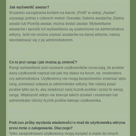
Jak wyświetlić awatar?
W panelu zarządzania kontem na karcie „Profil” w sekcji „Awatar”,
używając jednej z czterech metod: Gravatar, Galeria awatarów, Zdalny
awatar lub Prześlij awatar, można dodać awatar. Wyświetlanie
awatarów i sposób ich wyświetlania są uzależnione od administratora
witryny. Jeśli nie można używać awatarów na danej witrynie, należy
skontaktować się z jej administratorem.
Na górę
Co to jest ranga i jak można ją zmienić?
Rangi wyświetlane pod nazwami użytkowników oznaczają, ile postów
dany użytkownik napisał lub jaki ma status na forum, np. moderatora
czy administratora. Użytkownicy nie mogą bezpośrednio zmieniać stylu
rang, ponieważ ustawia je administrator witryny. Nie należy pisać
postów tylko po to, aby zwiększyć swój licznik postów i przez to swoją
rangę. Większość witryn nie toleruje takich działań i moderator lub
administrator obniży licznik postów takiego użytkownika.
Na górę
Podczas próby wysłania wiadomości e-mail do użytkownika witryna
prosi mnie o zalogowanie. Dlaczego?
Tylko zarejestrowani użytkownicy mogą wysyłać e-maile do innych