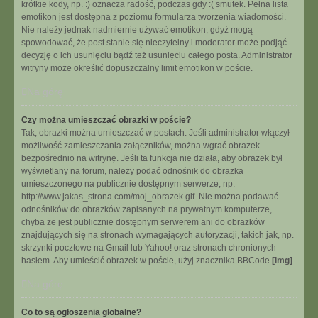
krótkie kody, np. :) oznacza radość, podczas gdy :( smutek. Pełna lista
emotikon jest dostępna z poziomu formularza tworzenia wiadomości.
Nie należy jednak nadmiernie używać emotikon, gdyż mogą
spowodować, że post stanie się nieczytelny i moderator może podjąć
decyzję o ich usunięciu bądź też usunięciu całego posta. Administrator
witryny może określić dopuszczalny limit emotikon w poście.
Na górę
Czy można umieszczać obrazki w poście?
Tak, obrazki można umieszczać w postach. Jeśli administrator włączył
możliwość zamieszczania załączników, można wgrać obrazek
bezpośrednio na witrynę. Jeśli ta funkcja nie działa, aby obrazek był
wyświetlany na forum, należy podać odnośnik do obrazka
umieszczonego na publicznie dostępnym serwerze, np.
http://www.jakas_strona.com/moj_obrazek.gif. Nie można podawać
odnośników do obrazków zapisanych na prywatnym komputerze,
chyba że jest publicznie dostępnym serwerem ani do obrazków
znajdujących się na stronach wymagających autoryzacji, takich jak, np.
skrzynki pocztowe na Gmail lub Yahoo! oraz stronach chronionych
hasłem. Aby umieścić obrazek w poście, użyj znacznika BBCode
[img]
.
Na górę
Co to są ogłoszenia globalne?