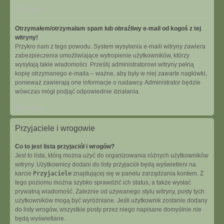
Na górę
Otrzymałem/otrzymałam spam lub obraźliwy e-mail od kogoś z tej
witryny!
Przykro nam z tego powodu. System wysyłania e-maili witryny zawiera
zabezpieczenia umożliwiające wytropienie użytkowników, którzy
wysyłają takie wiadomości. Prześlij administratorowi witryny pełną
kopię otrzymanego e-maila – ważne, aby były w niej zawarte nagłówki,
ponieważ zawierają one informacje o nadawcy. Administrator będzie
wówczas mógł podjąć odpowiednie działania.
Na górę
Przyjaciele i wrogowie
Co to jest lista przyjaciół i wrogów?
Jest to lista, którą można użyć do organizowania różnych użytkowników
witryny. Użytkownicy dodani do listy przyjaciół będą wyświetleni na
karcie
Przyjaciele
znajdującej się w panelu zarządzania kontem. Z
tego poziomu można szybko sprawdzić ich status, a także wysłać
prywatną wiadomość. Zależnie od używanego stylu witryny, posty tych
użytkowników mogą być wyróżniane. Jeśli użytkownik zostanie dodany
do listy wrogów, wszystkie posty przez niego napisane domyślnie nie
będą wyświetlane.