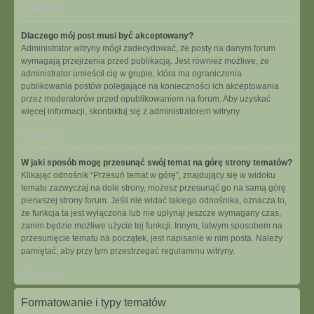
Na górę
Dlaczego mój post musi być akceptowany?
Administrator witryny mógł zadecydować, że posty na danym forum
wymagają przejrzenia przed publikacją. Jest również możliwe, że
administrator umieścił cię w grupie, która ma ograniczenia
publikowania postów polegające na konieczności ich akceptowania
przez moderatorów przed opublikowaniem na forum. Aby uzyskać
więcej informacji, skontaktuj się z administratorem witryny.
Na górę
W jaki sposób mogę przesunąć swój temat na górę strony tematów?
Klikając odnośnik “Przesuń temat w górę”, znajdujący się w widoku
tematu zazwyczaj na dole strony, możesz przesunąć go na samą górę
pierwszej strony forum. Jeśli nie widać takiego odnośnika, oznacza to,
że funkcja ta jest wyłączona lub nie upłynął jeszcze wymagany czas,
zanim będzie możliwe użycie tej funkcji. Innym, łatwym sposobem na
przesunięcie tematu na początek, jest napisanie w nim posta. Należy
pamiętać, aby przy tym przestrzegać regulaminu witryny.
Na górę
Formatowanie i typy tematów