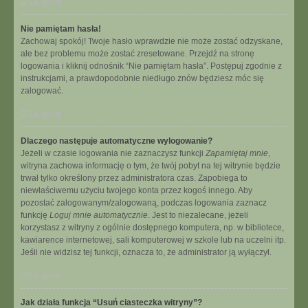
Na górę
Nie pamiętam hasła!
Zachowaj spokój! Twoje hasło wprawdzie nie może zostać odzyskane,
ale bez problemu może zostać zresetowane. Przejdź na stronę
logowania i kliknij odnośnik “Nie pamiętam hasła”. Postępuj zgodnie z
instrukcjami, a prawdopodobnie niedługo znów będziesz móc się
zalogować.
Na górę
Dlaczego następuje automatyczne wylogowanie?
Jeżeli w czasie logowania nie zaznaczysz funkcji
Zapamiętaj mnie
,
witryna zachowa informację o tym, że twój pobyt na tej witrynie będzie
trwał tylko określony przez administratora czas. Zapobiega to
niewłaściwemu użyciu twojego konta przez kogoś innego. Aby
pozostać zalogowanym/zalogowaną, podczas logowania zaznacz
funkcję
Loguj mnie automatycznie
. Jest to niezalecane, jeżeli
korzystasz z witryny z ogólnie dostępnego komputera, np. w bibliotece,
kawiarence internetowej, sali komputerowej w szkole lub na uczelni itp.
Jeśli nie widzisz tej funkcji, oznacza to, że administrator ją wyłączył.
Na górę
Jak działa funkcja “Usuń ciasteczka witryny”?