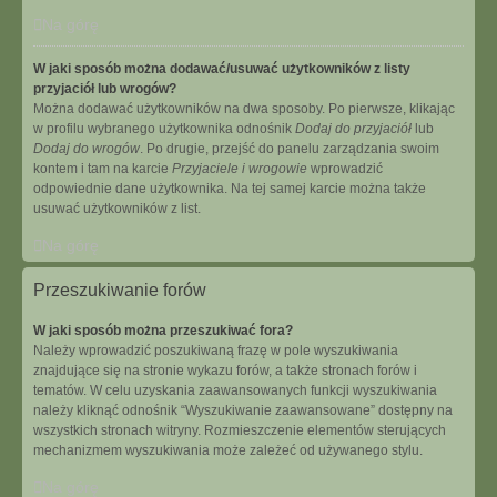
Na górę
W jaki sposób można dodawać/usuwać użytkowników z listy
przyjaciół lub wrogów?
Można dodawać użytkowników na dwa sposoby. Po pierwsze, klikając
w profilu wybranego użytkownika odnośnik
Dodaj do przyjaciół
lub
Dodaj do wrogów
. Po drugie, przejść do panelu zarządzania swoim
kontem i tam na karcie
Przyjaciele i wrogowie
wprowadzić
odpowiednie dane użytkownika. Na tej samej karcie można także
usuwać użytkowników z list.
Na górę
Przeszukiwanie forów
W jaki sposób można przeszukiwać fora?
Należy wprowadzić poszukiwaną frazę w pole wyszukiwania
znajdujące się na stronie wykazu forów, a także stronach forów i
tematów. W celu uzyskania zaawansowanych funkcji wyszukiwania
należy kliknąć odnośnik “Wyszukiwanie zaawansowane” dostępny na
wszystkich stronach witryny. Rozmieszczenie elementów sterujących
mechanizmem wyszukiwania może zależeć od używanego stylu.
Na górę