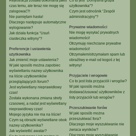
Rejestracja została dokonana jakiś
Co to jest “Domyślna grupa
czas temu, ale teraz nie mogę się
użytkownika”?
zalogować?!
Czym jest odnośnik “Zespół
Nie pamiętam hasła!
administracyjny”?
Dlaczego następuje automatyczne
Prywatne wiadomości
wylogowanie?
Nie mogę wysyłać prywatnych
Jak działa funkcja “Usuń
wiadomości!
ciasteczka witryny”?
Otrzymuję niechciane prywatne
Preferencje i ustawienia
wiadomości!
użytkownika
Otrzymałem/otrzymałam spam lub
Jak zmienić moje ustawienia?
obraźliwy e-mail od kogoś z tej
W jaki sposób można zapobiec
witryny!
wyświetlaniu nazwy użytkownika
Przyjaciele i wrogowie
na liście użytkowników
Co to jest lista przyjaciół i wrogów?
przeglądających forum?
W jaki sposób można
Jest wyświetlany nieprawidłowy
dodawać/usuwać użytkowników z
czas!
listy przyjaciół lub wrogów?
Została wykonana zmiana strefy
czasowej, a nadal jest wyświetlany
Przeszukiwanie forów
nieprawidłowy czas!
W jaki sposób można
Mojego języka nie ma na liście!
przeszukiwać fora?
Czym są obrazki wyświetlane obok
Dlaczego moje wyszukiwanie nie
nazwy użytkownika?
zwraca wyników?
Jak wyświetlić awatar?
Dlaczego moje wyszukiwanie