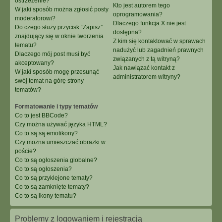
ostrzeżenie?
Kto jest autorem tego
W jaki sposób można zgłosić posty
oprogramowania?
moderatorowi?
Dlaczego funkcja X nie jest
Do czego służy przycisk “Zapisz”
dostępna?
znajdujący się w oknie tworzenia
Z kim się kontaktować w sprawach
tematu?
nadużyć lub zagadnień prawnych
Dlaczego mój post musi być
związanych z tą witryną?
akceptowany?
Jak nawiązać kontakt z
W jaki sposób mogę przesunąć
administratorem witryny?
swój temat na górę strony
tematów?
Formatowanie i typy tematów
Co to jest BBCode?
Czy można używać języka HTML?
Co to są są emotikony?
Czy można umieszczać obrazki w
poście?
Co to są ogłoszenia globalne?
Co to są ogłoszenia?
Co to są przyklejone tematy?
Co to są zamknięte tematy?
Co to są ikony tematu?
Problemy z logowaniem i rejestracją