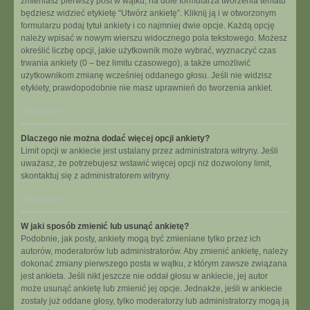
zmieniasz pierwszy post w wątku, na dole formularza tworzenia tematu
będziesz widzieć etykietę “Utwórz ankietę”. Kliknij ją i w otworzonym
formularzu podaj tytuł ankiety i co najmniej dwie opcje. Każdą opcję
należy wpisać w nowym wierszu widocznego pola tekstowego. Możesz
określić liczbę opcji, jakie użytkownik może wybrać, wyznaczyć czas
trwania ankiety (0 – bez limitu czasowego), a także umożliwić
użytkownikom zmianę wcześniej oddanego głosu. Jeśli nie widzisz
etykiety, prawdopodobnie nie masz uprawnień do tworzenia ankiet.
Na górę
Dlaczego nie można dodać więcej opcji ankiety?
Limit opcji w ankiecie jest ustalany przez administratora witryny. Jeśli
uważasz, że potrzebujesz wstawić więcej opcji niż dozwolony limit,
skontaktuj się z administratorem witryny.
Na górę
W jaki sposób zmienić lub usunąć ankietę?
Podobnie, jak posty, ankiety mogą być zmieniane tylko przez ich
autorów, moderatorów lub administratorów. Aby zmienić ankietę, należy
dokonać zmiany pierwszego posta w wątku, z którym zawsze związana
jest ankieta. Jeśli nikt jeszcze nie oddał głosu w ankiecie, jej autor
może usunąć ankietę lub zmienić jej opcje. Jednakże, jeśli w ankiecie
zostały już oddane głosy, tylko moderatorzy lub administratorzy mogą ją