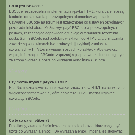
Co to jest BBCode?
BBCode jest specjalną implementacją języka HTML, która daje lepszą
kontrolę formatowania poszczególnych elementów w postach.
Używanie BBCode na forum jest uzależnione od ustawień określanych
przez administratora. Można wyłączyć BBCode w poszczególnych
postach, zaznaczając odpowiednią funkcję w formularzu tworzenia
posta. Sam BBCode jest podobny w składni do HTML-a, ale znaczniki
zawarte są w nawiasach kwadratowych [przykład] zamiast w
używanych w HTML-u nawiasach ostrych <przykład>. Aby uzyskać
więcej informacji o BBCode, zapoznaj się z przewodnikiem dostępnym
ze strony tworzenia posta po kliknięciu odnośnika
BBCode
.
Na górę
Czy można używać języka HTML?
Nie. Nie można używać i przetwarzać znaczników HTML na tej witrynie.
Większość formatowania, które dostarcza HTML, można uzyskać,
używając BBCode.
Na górę
Co to są są emotikony?
Emotikony, zwane też uśmieszkami, to małe obrazki, które mogą być
użyte do wyrażania emocji. Do wyrażania emocji można też stosować