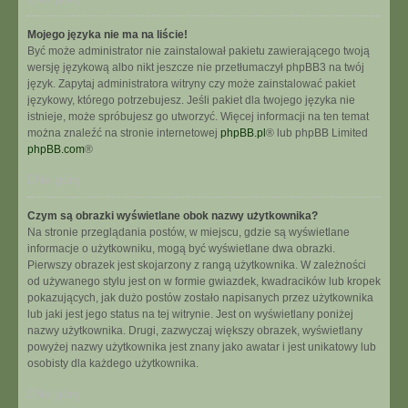
Mojego języka nie ma na liście!
Być może administrator nie zainstalował pakietu zawierającego twoją
wersję językową albo nikt jeszcze nie przetłumaczył phpBB3 na twój
język. Zapytaj administratora witryny czy może zainstalować pakiet
językowy, którego potrzebujesz. Jeśli pakiet dla twojego języka nie
istnieje, może spróbujesz go utworzyć. Więcej informacji na ten temat
można znaleźć na stronie internetowej
phpBB.pl
® lub phpBB Limited
phpBB.com
®
Na górę
Czym są obrazki wyświetlane obok nazwy użytkownika?
Na stronie przeglądania postów, w miejscu, gdzie są wyświetlane
informacje o użytkowniku, mogą być wyświetlane dwa obrazki.
Pierwszy obrazek jest skojarzony z rangą użytkownika. W zależności
od używanego stylu jest on w formie gwiazdek, kwadracików lub kropek
pokazujących, jak dużo postów zostało napisanych przez użytkownika
lub jaki jest jego status na tej witrynie. Jest on wyświetlany poniżej
nazwy użytkownika. Drugi, zazwyczaj większy obrazek, wyświetlany
powyżej nazwy użytkownika jest znany jako awatar i jest unikatowy lub
osobisty dla każdego użytkownika.
Na górę