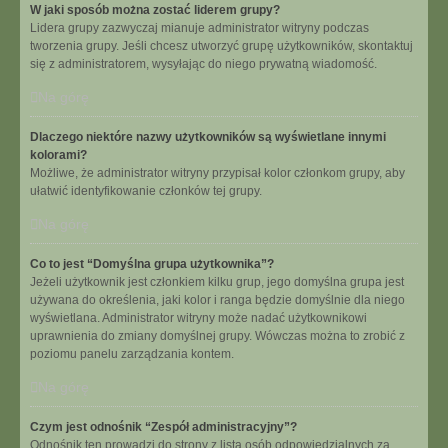
W jaki sposób można zostać liderem grupy?
Lidera grupy zazwyczaj mianuje administrator witryny podczas
tworzenia grupy. Jeśli chcesz utworzyć grupę użytkowników, skontaktuj
się z administratorem, wysyłając do niego prywatną wiadomość.
Na górę
Dlaczego niektóre nazwy użytkowników są wyświetlane innymi
kolorami?
Możliwe, że administrator witryny przypisał kolor członkom grupy, aby
ułatwić identyfikowanie członków tej grupy.
Na górę
Co to jest “Domyślna grupa użytkownika”?
Jeżeli użytkownik jest członkiem kilku grup, jego domyślna grupa jest
używana do określenia, jaki kolor i ranga będzie domyślnie dla niego
wyświetlana. Administrator witryny może nadać użytkownikowi
uprawnienia do zmiany domyślnej grupy. Wówczas można to zrobić z
poziomu panelu zarządzania kontem.
Na górę
Czym jest odnośnik “Zespół administracyjny”?
Odnośnik ten prowadzi do strony z listą osób odpowiedzialnych za