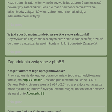
Każdy administrator witryny może zezwolić lub zabronić zamieszczać
pewne typy załączników. Jeśli nie masz pewności zamieszczanie,
jakich typów załączników jest zabronione, skontaktuj się z
administratorem witryny.
Na górę
W jaki sposób można znaleźć wszystkie swoje załączniki?
Aby wyświetlić listę zamieszczonych przez ciebie załączników, przejdź
do panelu zarządzania swoim kontem i kliknij odnośnik
Załączniki
.
Na górę
Zagadnienia związane z phpBB
Kto jest autorem tego oprogramowania?
Prawa autorskie do tego oprogramowania w jego niezmodyfikowanej
formie, ma
phpBB Limited
. Jest ono publikowane na licencji GNU
General Public License wersja 2 (GPL-2.0), co w praktyce oznacza, że
może być bez ograniczeń dystrybuowane. Więcej na ten temat dowiesz
się na stronie
About phpBB
.
Na górę
Dlaczego funkcja X nie jest dostępna?