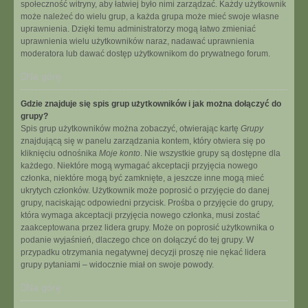
społeczność witryny, aby łatwiej było nimi zarządzać. Każdy użytkownik
może należeć do wielu grup, a każda grupa może mieć swoje własne
uprawnienia. Dzięki temu administratorzy mogą łatwo zmieniać
uprawnienia wielu użytkowników naraz, nadawać uprawnienia
moderatora lub dawać dostęp użytkownikom do prywatnego forum.
Na górę
Gdzie znajduje się spis grup użytkowników i jak można dołączyć do
grupy?
Spis grup użytkowników można zobaczyć, otwierając kartę
Grupy
znajdującą się w panelu zarządzania kontem, który otwiera się po
kliknięciu odnośnika
Moje konto
. Nie wszystkie grupy są dostępne dla
każdego. Niektóre mogą wymagać akceptacji przyjęcia nowego
członka, niektóre mogą być zamknięte, a jeszcze inne mogą mieć
ukrytych członków. Użytkownik może poprosić o przyjęcie do danej
grupy, naciskając odpowiedni przycisk. Prośba o przyjęcie do grupy,
która wymaga akceptacji przyjęcia nowego członka, musi zostać
zaakceptowana przez lidera grupy. Może on poprosić użytkownika o
podanie wyjaśnień, dlaczego chce on dołączyć do tej grupy. W
przypadku otrzymania negatywnej decyzji proszę nie nękać lidera
grupy pytaniami – widocznie miał on swoje powody.
Na górę