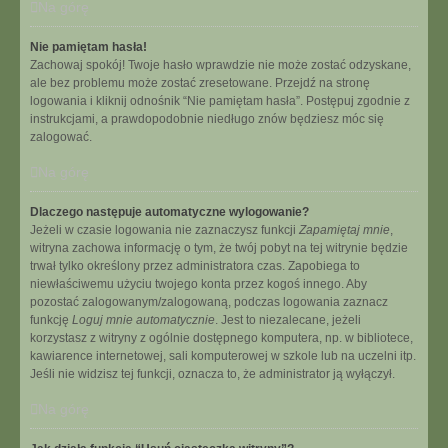
Na górę
Nie pamiętam hasła!
Zachowaj spokój! Twoje hasło wprawdzie nie może zostać odzyskane,
ale bez problemu może zostać zresetowane. Przejdź na stronę
logowania i kliknij odnośnik “Nie pamiętam hasła”. Postępuj zgodnie z
instrukcjami, a prawdopodobnie niedługo znów będziesz móc się
zalogować.
Na górę
Dlaczego następuje automatyczne wylogowanie?
Jeżeli w czasie logowania nie zaznaczysz funkcji
Zapamiętaj mnie
,
witryna zachowa informację o tym, że twój pobyt na tej witrynie będzie
trwał tylko określony przez administratora czas. Zapobiega to
niewłaściwemu użyciu twojego konta przez kogoś innego. Aby
pozostać zalogowanym/zalogowaną, podczas logowania zaznacz
funkcję
Loguj mnie automatycznie
. Jest to niezalecane, jeżeli
korzystasz z witryny z ogólnie dostępnego komputera, np. w bibliotece,
kawiarence internetowej, sali komputerowej w szkole lub na uczelni itp.
Jeśli nie widzisz tej funkcji, oznacza to, że administrator ją wyłączył.
Na górę