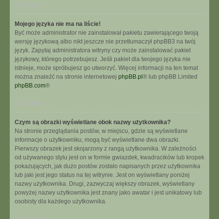
Na górę
Mojego języka nie ma na liście!
Być może administrator nie zainstalował pakietu zawierającego twoją
wersję językową albo nikt jeszcze nie przetłumaczył phpBB3 na twój
język. Zapytaj administratora witryny czy może zainstalować pakiet
językowy, którego potrzebujesz. Jeśli pakiet dla twojego języka nie
istnieje, może spróbujesz go utworzyć. Więcej informacji na ten temat
można znaleźć na stronie internetowej
phpBB.pl
® lub phpBB Limited
phpBB.com
®
Na górę
Czym są obrazki wyświetlane obok nazwy użytkownika?
Na stronie przeglądania postów, w miejscu, gdzie są wyświetlane
informacje o użytkowniku, mogą być wyświetlane dwa obrazki.
Pierwszy obrazek jest skojarzony z rangą użytkownika. W zależności
od używanego stylu jest on w formie gwiazdek, kwadracików lub kropek
pokazujących, jak dużo postów zostało napisanych przez użytkownika
lub jaki jest jego status na tej witrynie. Jest on wyświetlany poniżej
nazwy użytkownika. Drugi, zazwyczaj większy obrazek, wyświetlany
powyżej nazwy użytkownika jest znany jako awatar i jest unikatowy lub
osobisty dla każdego użytkownika.
Na górę