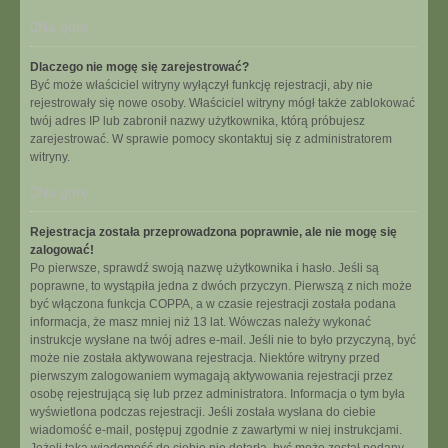
Na górę
Dlaczego nie mogę się zarejestrować?
Być może właściciel witryny wyłączył funkcję rejestracji, aby nie
rejestrowały się nowe osoby. Właściciel witryny mógł także zablokować
twój adres IP lub zabronił nazwy użytkownika, którą próbujesz
zarejestrować. W sprawie pomocy skontaktuj się z administratorem
witryny.
Na górę
Rejestracja została przeprowadzona poprawnie, ale nie mogę się
zalogować!
Po pierwsze, sprawdź swoją nazwę użytkownika i hasło. Jeśli są
poprawne, to wystąpiła jedna z dwóch przyczyn. Pierwszą z nich może
być włączona funkcja COPPA, a w czasie rejestracji została podana
informacja, że masz mniej niż 13 lat. Wówczas należy wykonać
instrukcje wysłane na twój adres e-mail. Jeśli nie to było przyczyną, być
może nie została aktywowana rejestracja. Niektóre witryny przed
pierwszym zalogowaniem wymagają aktywowania rejestracji przez
osobę rejestrującą się lub przez administratora. Informacja o tym była
wyświetlona podczas rejestracji. Jeśli została wysłana do ciebie
wiadomość e-mail, postępuj zgodnie z zawartymi w niej instrukcjami.