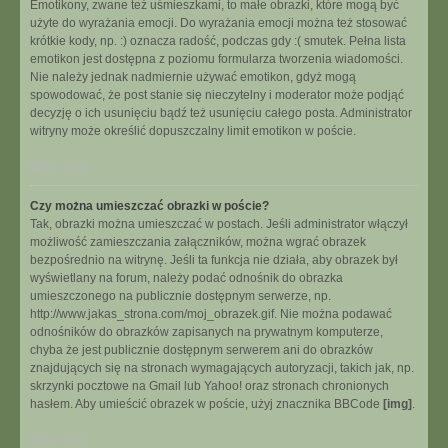
Emotikony, zwane też uśmieszkami, to małe obrazki, które mogą być
użyte do wyrażania emocji. Do wyrażania emocji można też stosować
krótkie kody, np. :) oznacza radość, podczas gdy :( smutek. Pełna lista
emotikon jest dostępna z poziomu formularza tworzenia wiadomości.
Nie należy jednak nadmiernie używać emotikon, gdyż mogą
spowodować, że post stanie się nieczytelny i moderator może podjąć
decyzję o ich usunięciu bądź też usunięciu całego posta. Administrator
witryny może określić dopuszczalny limit emotikon w poście.
Na górę
Czy można umieszczać obrazki w poście?
Tak, obrazki można umieszczać w postach. Jeśli administrator włączył
możliwość zamieszczania załączników, można wgrać obrazek
bezpośrednio na witrynę. Jeśli ta funkcja nie działa, aby obrazek był
wyświetlany na forum, należy podać odnośnik do obrazka
umieszczonego na publicznie dostępnym serwerze, np.
http://www.jakas_strona.com/moj_obrazek.gif. Nie można podawać
odnośników do obrazków zapisanych na prywatnym komputerze,
chyba że jest publicznie dostępnym serwerem ani do obrazków
znajdujących się na stronach wymagających autoryzacji, takich jak, np.
skrzynki pocztowe na Gmail lub Yahoo! oraz stronach chronionych
hasłem. Aby umieścić obrazek w poście, użyj znacznika BBCode
[img]
.
Na górę