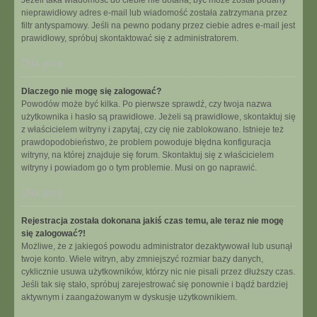
Jeżeli taka wiadomość do ciebie nie dotarła, być może został podany
nieprawidłowy adres e-mail lub wiadomość została zatrzymana przez
filtr antyspamowy. Jeśli na pewno podany przez ciebie adres e-mail jest
prawidłowy, spróbuj skontaktować się z administratorem.
Na górę
Dlaczego nie mogę się zalogować?
Powodów może być kilka. Po pierwsze sprawdź, czy twoja nazwa
użytkownika i hasło są prawidłowe. Jeżeli są prawidłowe, skontaktuj się
z właścicielem witryny i zapytaj, czy cię nie zablokowano. Istnieje też
prawdopodobieństwo, że problem powoduje błędna konfiguracja
witryny, na której znajduje się forum. Skontaktuj się z właścicielem
witryny i powiadom go o tym problemie. Musi on go naprawić.
Na górę
Rejestracja została dokonana jakiś czas temu, ale teraz nie mogę
się zalogować?!
Możliwe, że z jakiegoś powodu administrator dezaktywował lub usunął
twoje konto. Wiele witryn, aby zmniejszyć rozmiar bazy danych,
cyklicznie usuwa użytkowników, którzy nic nie pisali przez dłuższy czas.
Jeśli tak się stało, spróbuj zarejestrować się ponownie i bądź bardziej
aktywnym i zaangażowanym w dyskusje użytkownikiem.