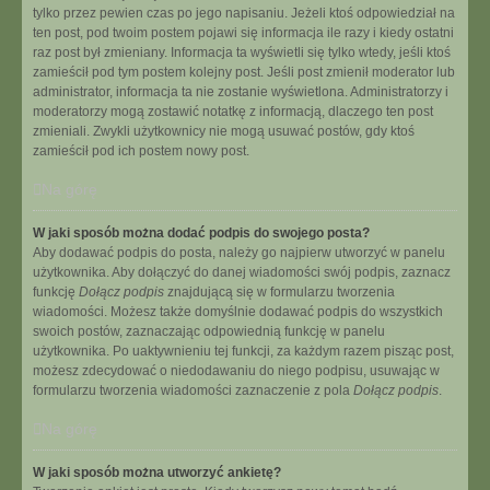
tylko przez pewien czas po jego napisaniu. Jeżeli ktoś odpowiedział na
ten post, pod twoim postem pojawi się informacja ile razy i kiedy ostatni
raz post był zmieniany. Informacja ta wyświetli się tylko wtedy, jeśli ktoś
zamieścił pod tym postem kolejny post. Jeśli post zmienił moderator lub
administrator, informacja ta nie zostanie wyświetlona. Administratorzy i
moderatorzy mogą zostawić notatkę z informacją, dlaczego ten post
zmieniali. Zwykli użytkownicy nie mogą usuwać postów, gdy ktoś
zamieścił pod ich postem nowy post.
Na górę
W jaki sposób można dodać podpis do swojego posta?
Aby dodawać podpis do posta, należy go najpierw utworzyć w panelu
użytkownika. Aby dołączyć do danej wiadomości swój podpis, zaznacz
funkcję
Dołącz podpis
znajdującą się w formularzu tworzenia
wiadomości. Możesz także domyślnie dodawać podpis do wszystkich
swoich postów, zaznaczając odpowiednią funkcję w panelu
użytkownika. Po uaktywnieniu tej funkcji, za każdym razem pisząc post,
możesz zdecydować o niedodawaniu do niego podpisu, usuwając w
formularzu tworzenia wiadomości zaznaczenie z pola
Dołącz podpis
.
Na górę
W jaki sposób można utworzyć ankietę?