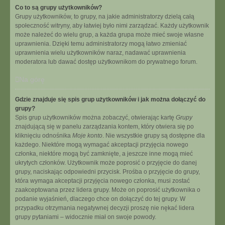
Co to są grupy użytkowników?
Grupy użytkowników, to grupy, na jakie administratorzy dzielą całą
społeczność witryny, aby łatwiej było nimi zarządzać. Każdy użytkownik
może należeć do wielu grup, a każda grupa może mieć swoje własne
uprawnienia. Dzięki temu administratorzy mogą łatwo zmieniać
uprawnienia wielu użytkowników naraz, nadawać uprawnienia
moderatora lub dawać dostęp użytkownikom do prywatnego forum.
Na górę
Gdzie znajduje się spis grup użytkowników i jak można dołączyć do
grupy?
Spis grup użytkowników można zobaczyć, otwierając kartę
Grupy
znajdującą się w panelu zarządzania kontem, który otwiera się po
kliknięciu odnośnika
Moje konto
. Nie wszystkie grupy są dostępne dla
każdego. Niektóre mogą wymagać akceptacji przyjęcia nowego
członka, niektóre mogą być zamknięte, a jeszcze inne mogą mieć
ukrytych członków. Użytkownik może poprosić o przyjęcie do danej
grupy, naciskając odpowiedni przycisk. Prośba o przyjęcie do grupy,
która wymaga akceptacji przyjęcia nowego członka, musi zostać
zaakceptowana przez lidera grupy. Może on poprosić użytkownika o
podanie wyjaśnień, dlaczego chce on dołączyć do tej grupy. W
przypadku otrzymania negatywnej decyzji proszę nie nękać lidera
grupy pytaniami – widocznie miał on swoje powody.