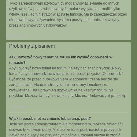
Tylko zarejestrowani użytkownicy mogą wysyłać e-maile do innych
użytkowników przez wbudowany formularz wysyłania e-maili i tylko
wtedy, jeżeli administrator włączył tę funkcję. Ma to zabezpieczać przed
nieprawidłowym używaniem systemu poczty elektronicznej witryny
przez anonimowych użytkowników.
Na górę
Problemy z pisaniem
Jak utworzyć nowy temat na forum lub wysłać odpowiedź w
temacie?
Aby utworzyć nowy temat na forum, należy nacisnąć przycisk „Nowy
temat”, aby odpowiedzieć w temacie, nacisnąć przycisk „Odpowiedz”.
Być może, że przed publikowaniem wiadomości trzeba będzie się
zarejestrować. Na dole strony forum lub strony tematów jest
wyświetlana lista uprawnień użytkownika na każdym forum. Na
przykład: Możesz tworzyć nowe tematy, Możesz dodawać załączniki itp.
Na górę
W jaki sposób można zmienić lub usunąć post?
Jeśli nie jesteś administratorem lub moderatorem, możesz zmieniać i
usuwać tylko swoje posty. Możesz zmienić post, naciskając przycisk
Zmień
znajdujący się przy danym poście. Czasami można to zrobić