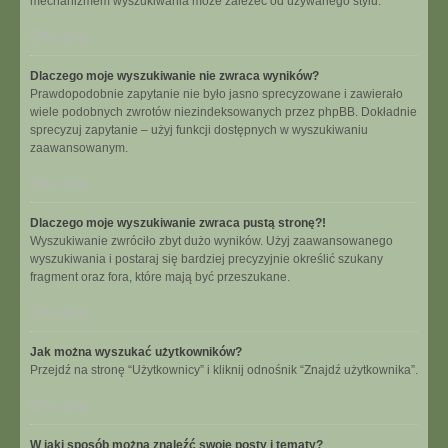
mechanizmem wyszukiwania może zależeć od używanego stylu.
Na górę
Dlaczego moje wyszukiwanie nie zwraca wyników?
Prawdopodobnie zapytanie nie było jasno sprecyzowane i zawierało
wiele podobnych zwrotów niezindeksowanych przez phpBB. Dokładnie
sprecyzuj zapytanie – użyj funkcji dostępnych w wyszukiwaniu
zaawansowanym.
Na górę
Dlaczego moje wyszukiwanie zwraca pustą stronę?!
Wyszukiwanie zwróciło zbyt dużo wyników. Użyj zaawansowanego
wyszukiwania i postaraj się bardziej precyzyjnie określić szukany
fragment oraz fora, które mają być przeszukane.
Na górę
Jak można wyszukać użytkowników?
Przejdź na stronę “Użytkownicy” i kliknij odnośnik “Znajdź użytkownika”.
Na górę
W jaki sposób można znaleźć swoje posty i tematy?