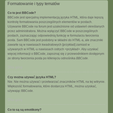
Formatowanie i typy tematów
Co to jest BBCode?
BBCode jest specjalną implementacją języka HTML, która daje lepszą
kontrolę formatowania poszczególnych elementów w postach.
Używanie BBCode na forum jest uzależnione od ustawień określanych
przez administratora. Można wyłączyć BBCode w poszczególnych
postach, zaznaczając odpowiednią funkcję w formularzu tworzenia
posta. Sam BBCode jest podobny w składni do HTML-a, ale znaczniki
zawarte są w nawiasach kwadratowych [przykład] zamiast w
używanych w HTML-u nawiasach ostrych <przykład>. Aby uzyskać
więcej informacji o BBCode, zapoznaj się z przewodnikiem dostępnym
ze strony tworzenia posta po kliknięciu odnośnika
BBCode
.
Na górę
Czy można używać języka HTML?
Nie. Nie można używać i przetwarzać znaczników HTML na tej witrynie.
Większość formatowania, które dostarcza HTML, można uzyskać,
używając BBCode.
Na górę
Co to są są emotikony?