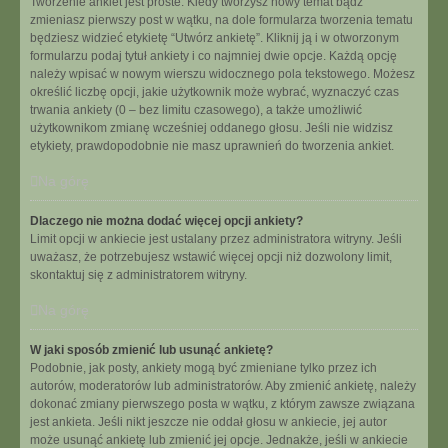
Tworzenie ankiet jest proste. Kiedy tworzysz nowy temat bądź
zmieniasz pierwszy post w wątku, na dole formularza tworzenia tematu
będziesz widzieć etykietę “Utwórz ankietę”. Kliknij ją i w otworzonym
formularzu podaj tytuł ankiety i co najmniej dwie opcje. Każdą opcję
należy wpisać w nowym wierszu widocznego pola tekstowego. Możesz
określić liczbę opcji, jakie użytkownik może wybrać, wyznaczyć czas
trwania ankiety (0 – bez limitu czasowego), a także umożliwić
użytkownikom zmianę wcześniej oddanego głosu. Jeśli nie widzisz
etykiety, prawdopodobnie nie masz uprawnień do tworzenia ankiet.
Na górę
Dlaczego nie można dodać więcej opcji ankiety?
Limit opcji w ankiecie jest ustalany przez administratora witryny. Jeśli
uważasz, że potrzebujesz wstawić więcej opcji niż dozwolony limit,
skontaktuj się z administratorem witryny.
Na górę
W jaki sposób zmienić lub usunąć ankietę?
Podobnie, jak posty, ankiety mogą być zmieniane tylko przez ich
autorów, moderatorów lub administratorów. Aby zmienić ankietę, należy
dokonać zmiany pierwszego posta w wątku, z którym zawsze związana
jest ankieta. Jeśli nikt jeszcze nie oddał głosu w ankiecie, jej autor
może usunąć ankietę lub zmienić jej opcje. Jednakże, jeśli w ankiecie