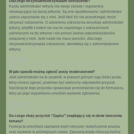
Dlaczego otrzymałem/otrzymałam ostrzeżenie?
Każdy administrator witryny ma swoje zasady i regulaminy
obowiązujące na danej witrynie. Są one opublikowane i administrator
zaleca zapoznanie się z nimi. Jeśli ktoś ich nie przestrzegał, może
otrzymać ostrzeżenie. O udzieleniu ostrzeżenia decyduje administrator
witryny. phpBB Limited nie ma nic wspólnego z ostrzeżeniami
udzielanymi na tej witrynie i nie ponosi żadnej odpowiedzialności
związanej z nimi. Jeśli nadal nie masz jasności, dlaczego
otrzymałeś/otrzymałaś ostrzeżenie, skontaktuj się z administratorem
witryny.
Na górę
W jaki sposób można zgłosić posty moderatorowi?
Jeśli administrator na to zezwolił, w prawym górnym rogu treści posta,
który chcesz zgłosić, powinien być widoczny odpowiedni przycisk.
Naciśnięcie tego przycisku spowoduje przeniesienie cię do formularza,
który po jego wypełnieniu umożliwi wysłanie zgłoszenia.
Na górę
Do czego służy przycisk “Zapisz” znajdujący się w oknie tworzenia
tematu?
Funkcja ta umożliwia zapisanie kopii roboczej i dokończenie pisania
oraz wysłanie w późniejszym czasie. Zapisaną kopię roboczą można