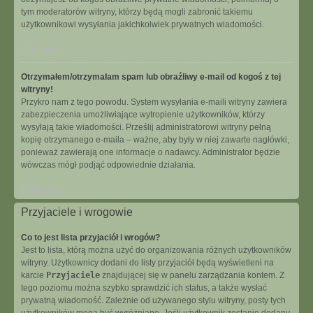
tym moderatorów witryny, którzy będą mogli zabronić takiemu
użytkownikowi wysyłania jakichkolwiek prywatnych wiadomości.
Na górę
Otrzymałem/otrzymałam spam lub obraźliwy e-mail od kogoś z tej
witryny!
Przykro nam z tego powodu. System wysyłania e-maili witryny zawiera
zabezpieczenia umożliwiające wytropienie użytkowników, którzy
wysyłają takie wiadomości. Prześlij administratorowi witryny pełną
kopię otrzymanego e-maila – ważne, aby były w niej zawarte nagłówki,
ponieważ zawierają one informacje o nadawcy. Administrator będzie
wówczas mógł podjąć odpowiednie działania.
Na górę
Przyjaciele i wrogowie
Co to jest lista przyjaciół i wrogów?
Jest to lista, którą można użyć do organizowania różnych użytkowników
witryny. Użytkownicy dodani do listy przyjaciół będą wyświetleni na
karcie
Przyjaciele
znajdującej się w panelu zarządzania kontem. Z
tego poziomu można szybko sprawdzić ich status, a także wysłać
prywatną wiadomość. Zależnie od używanego stylu witryny, posty tych