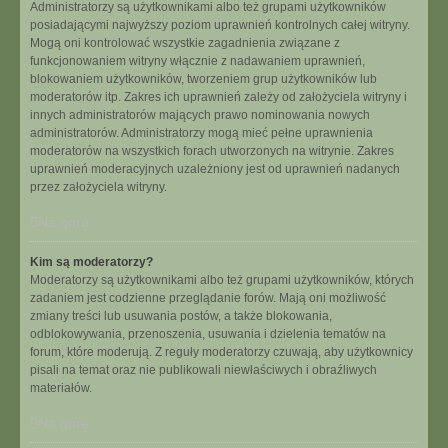
Administratorzy są użytkownikami albo też grupami użytkowników
posiadającymi najwyższy poziom uprawnień kontrolnych całej witryny.
Mogą oni kontrolować wszystkie zagadnienia związane z
funkcjonowaniem witryny włącznie z nadawaniem uprawnień,
blokowaniem użytkowników, tworzeniem grup użytkowników lub
moderatorów itp. Zakres ich uprawnień zależy od założyciela witryny i
innych administratorów mających prawo nominowania nowych
administratorów. Administratorzy mogą mieć pełne uprawnienia
moderatorów na wszystkich forach utworzonych na witrynie. Zakres
uprawnień moderacyjnych uzależniony jest od uprawnień nadanych
przez założyciela witryny.
Na górę
Kim są moderatorzy?
Moderatorzy są użytkownikami albo też grupami użytkowników, których
zadaniem jest codzienne przeglądanie forów. Mają oni możliwość
zmiany treści lub usuwania postów, a także blokowania,
odblokowywania, przenoszenia, usuwania i dzielenia tematów na
forum, które moderują. Z reguły moderatorzy czuwają, aby użytkownicy
pisali na temat oraz nie publikowali niewłaściwych i obraźliwych
materiałów.
Na górę