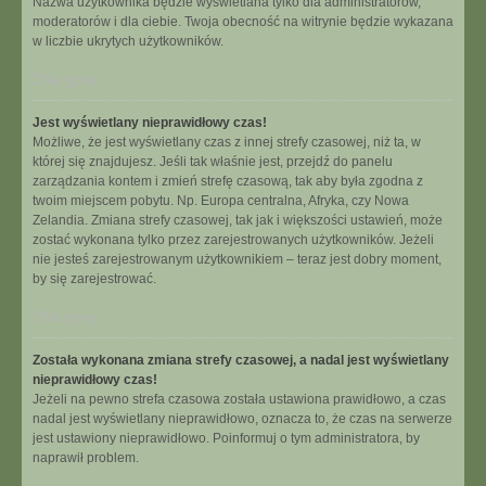
Nazwa użytkownika będzie wyświetlana tylko dla administratorów,
moderatorów i dla ciebie. Twoja obecność na witrynie będzie wykazana
w liczbie ukrytych użytkowników.
Na górę
Jest wyświetlany nieprawidłowy czas!
Możliwe, że jest wyświetlany czas z innej strefy czasowej, niż ta, w
której się znajdujesz. Jeśli tak właśnie jest, przejdź do panelu
zarządzania kontem i zmień strefę czasową, tak aby była zgodna z
twoim miejscem pobytu. Np. Europa centralna, Afryka, czy Nowa
Zelandia. Zmiana strefy czasowej, tak jak i większości ustawień, może
zostać wykonana tylko przez zarejestrowanych użytkowników. Jeżeli
nie jesteś zarejestrowanym użytkownikiem – teraz jest dobry moment,
by się zarejestrować.
Na górę
Została wykonana zmiana strefy czasowej, a nadal jest wyświetlany
nieprawidłowy czas!
Jeżeli na pewno strefa czasowa została ustawiona prawidłowo, a czas
nadal jest wyświetlany nieprawidłowo, oznacza to, że czas na serwerze
jest ustawiony nieprawidłowo. Poinformuj o tym administratora, by
naprawił problem.