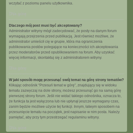
wczytać z poziomu panelu użytkownika.
Na górę
Dlaczego mój post musi być akceptowany?
Administrator witryny mógł zadecydować, że posty na danym forum
wymagają przejrzenia przed publikacją. Jest również możliwe, że
administrator umieścił cię w grupie, która ma ograniczenia
publikowania postów polegające na konieczności ich akceptowania
przez moderatorów przed opublikowaniem na forum. Aby uzyskać
więcej informacji, skontaktuj się z administratorem witryny.
Na górę
W jaki sposób mogę przesunąć swój temat na górę strony tematów?
Klikając odnośnik “Przesuń temat w górę”, znajdujący się w widoku
tematu zazwyczaj na dole strony, możesz przesunąć go na samą górę
pierwszej strony forum. Jeśli nie widać takiego odnośnika, oznacza to,
że funkcja ta jest wyłączona lub nie upłynął jeszcze wymagany czas,
zanim będzie możliwe użycie tej funkcji. Innym, łatwym sposobem na
przesunięcie tematu na początek, jest napisanie w nim posta. Należy
pamiętać, aby przy tym przestrzegać regulaminu witryny.
Na górę