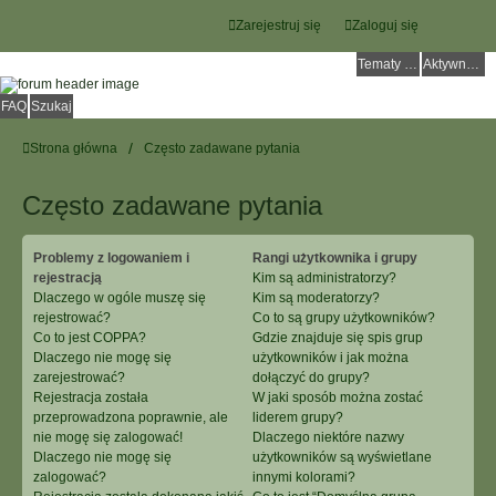
Zarejestruj się
Zaloguj się
Tematy bez odpowiedzi
Aktywne tematy
FAQ
Szukaj
Strona główna
Często zadawane pytania
Często zadawane pytania
Problemy z logowaniem i
Rangi użytkownika i grupy
rejestracją
Kim są administratorzy?
Dlaczego w ogóle muszę się
Kim są moderatorzy?
rejestrować?
Co to są grupy użytkowników?
Co to jest COPPA?
Gdzie znajduje się spis grup
Dlaczego nie mogę się
użytkowników i jak można
zarejestrować?
dołączyć do grupy?
Rejestracja została
W jaki sposób można zostać
przeprowadzona poprawnie, ale
liderem grupy?
nie mogę się zalogować!
Dlaczego niektóre nazwy
Dlaczego nie mogę się
użytkowników są wyświetlane
zalogować?
innymi kolorami?