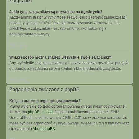
Załączniki
Jakie typy załączników są dozwolone na tej witrynie?
Każdy administrator witryny może zezwolić lub zabronić zamieszczać
pewne typy załączników. Jeśli nie masz pewności zamieszczanie,
jakich typów załączników jest zabronione, skontaktuj się z
administratorem witryny.
Na górę
W jaki sposób można znaleźć wszystkie swoje załączniki?
Aby wyświetlić listę zamieszczonych przez ciebie załączników, przejdź
do panelu zarządzania swoim kontem i kliknij odnośnik
Załączniki
.
Na górę
Zagadnienia związane z phpBB
Kto jest autorem tego oprogramowania?
Prawa autorskie do tego oprogramowania w jego niezmodyfikowanej
formie, ma
phpBB Limited
. Jest ono publikowane na licencji GNU
General Public License wersja 2 (GPL-2.0), co w praktyce oznacza, że
może być bez ograniczeń dystrybuowane. Więcej na ten temat dowiesz
się na stronie
About phpBB
.