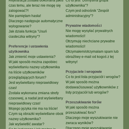
Rejestracja została dokonana jakiś
Co to jest “Domyślna grupa
czas temu, ale teraz nie mogę się
użytkownika”?
zalogować?!
Czym jest odnośnik “Zespół
Nie pamiętam hasła!
administracyjny”?
Dlaczego następuje automatyczne
Prywatne wiadomości
wylogowanie?
Nie mogę wysyłać prywatnych
Jak działa funkcja “Usuń
wiadomości!
ciasteczka witryny”?
Otrzymuję niechciane prywatne
Preferencje i ustawienia
wiadomości!
użytkownika
Otrzymałem/otrzymałam spam lub
Jak zmienić moje ustawienia?
obraźliwy e-mail od kogoś z tej
W jaki sposób można zapobiec
witryny!
wyświetlaniu nazwy użytkownika
Przyjaciele i wrogowie
na liście użytkowników
Co to jest lista przyjaciół i wrogów?
przeglądających forum?
W jaki sposób można
Jest wyświetlany nieprawidłowy
dodawać/usuwać użytkowników z
czas!
listy przyjaciół lub wrogów?
Została wykonana zmiana strefy
czasowej, a nadal jest wyświetlany
Przeszukiwanie forów
nieprawidłowy czas!
W jaki sposób można
Mojego języka nie ma na liście!
przeszukiwać fora?
Czym są obrazki wyświetlane obok
Dlaczego moje wyszukiwanie nie
nazwy użytkownika?
zwraca wyników?
Jak wyświetlić awatar?
Dlaczego moje wyszukiwanie