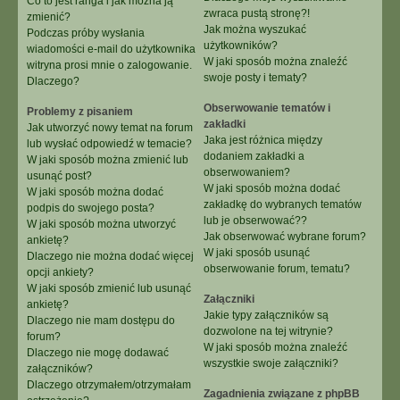
Co to jest ranga i jak można ją
zwraca pustą stronę?!
zmienić?
Jak można wyszukać
Podczas próby wysłania
użytkowników?
wiadomości e-mail do użytkownika
W jaki sposób można znaleźć
witryna prosi mnie o zalogowanie.
swoje posty i tematy?
Dlaczego?
Obserwowanie tematów i
Problemy z pisaniem
zakładki
Jak utworzyć nowy temat na forum
Jaka jest różnica między
lub wysłać odpowiedź w temacie?
dodaniem zakładki a
W jaki sposób można zmienić lub
obserwowaniem?
usunąć post?
W jaki sposób można dodać
W jaki sposób można dodać
zakładkę do wybranych tematów
podpis do swojego posta?
lub je obserwować??
W jaki sposób można utworzyć
Jak obserwować wybrane forum?
ankietę?
W jaki sposób usunąć
Dlaczego nie można dodać więcej
obserwowanie forum, tematu?
opcji ankiety?
W jaki sposób zmienić lub usunąć
Załączniki
ankietę?
Jakie typy załączników są
Dlaczego nie mam dostępu do
dozwolone na tej witrynie?
forum?
W jaki sposób można znaleźć
Dlaczego nie mogę dodawać
wszystkie swoje załączniki?
załączników?
Dlaczego otrzymałem/otrzymałam
Zagadnienia związane z phpBB