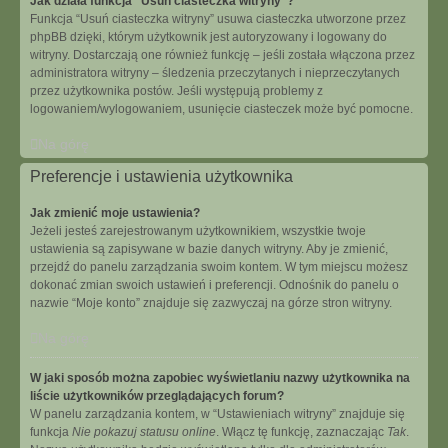
Jak działa funkcja “Usuń ciasteczka witryny”?
Funkcja “Usuń ciasteczka witryny” usuwa ciasteczka utworzone przez
phpBB dzięki, którym użytkownik jest autoryzowany i logowany do
witryny. Dostarczają one również funkcję – jeśli została włączona przez
administratora witryny – śledzenia przeczytanych i nieprzeczytanych
przez użytkownika postów. Jeśli występują problemy z
logowaniem/wylogowaniem, usunięcie ciasteczek może być pomocne.
Na górę
Preferencje i ustawienia użytkownika
Jak zmienić moje ustawienia?
Jeżeli jesteś zarejestrowanym użytkownikiem, wszystkie twoje
ustawienia są zapisywane w bazie danych witryny. Aby je zmienić,
przejdź do panelu zarządzania swoim kontem. W tym miejscu możesz
dokonać zmian swoich ustawień i preferencji. Odnośnik do panelu o
nazwie “Moje konto” znajduje się zazwyczaj na górze stron witryny.
Na górę
W jaki sposób można zapobiec wyświetlaniu nazwy użytkownika na
liście użytkowników przeglądających forum?
W panelu zarządzania kontem, w “Ustawieniach witryny” znajduje się
funkcja
Nie pokazuj statusu online
. Włącz tę funkcję, zaznaczając
Tak
.