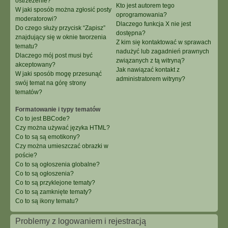
ostrzeżenie?
Kto jest autorem tego
W jaki sposób można zgłosić posty
oprogramowania?
moderatorowi?
Dlaczego funkcja X nie jest
Do czego służy przycisk “Zapisz”
dostępna?
znajdujący się w oknie tworzenia
Z kim się kontaktować w sprawach
tematu?
nadużyć lub zagadnień prawnych
Dlaczego mój post musi być
związanych z tą witryną?
akceptowany?
Jak nawiązać kontakt z
W jaki sposób mogę przesunąć
administratorem witryny?
swój temat na górę strony
tematów?
Formatowanie i typy tematów
Co to jest BBCode?
Czy można używać języka HTML?
Co to są są emotikony?
Czy można umieszczać obrazki w
poście?
Co to są ogłoszenia globalne?
Co to są ogłoszenia?
Co to są przyklejone tematy?
Co to są zamknięte tematy?
Co to są ikony tematu?
Problemy z logowaniem i rejestracją