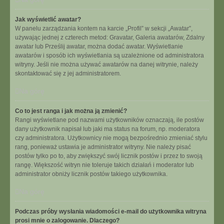
Jak wyświetlić awatar?
W panelu zarządzania kontem na karcie „Profil” w sekcji „Awatar”,
używając jednej z czterech metod: Gravatar, Galeria awatarów, Zdalny
awatar lub Prześlij awatar, można dodać awatar. Wyświetlanie
awatarów i sposób ich wyświetlania są uzależnione od administratora
witryny. Jeśli nie można używać awatarów na danej witrynie, należy
skontaktować się z jej administratorem.
Na górę
Co to jest ranga i jak można ją zmienić?
Rangi wyświetlane pod nazwami użytkowników oznaczają, ile postów
dany użytkownik napisał lub jaki ma status na forum, np. moderatora
czy administratora. Użytkownicy nie mogą bezpośrednio zmieniać stylu
rang, ponieważ ustawia je administrator witryny. Nie należy pisać
postów tylko po to, aby zwiększyć swój licznik postów i przez to swoją
rangę. Większość witryn nie toleruje takich działań i moderator lub
administrator obniży licznik postów takiego użytkownika.
Na górę
Podczas próby wysłania wiadomości e-mail do użytkownika witryna
prosi mnie o zalogowanie. Dlaczego?