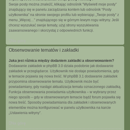
Swoje posty można znaleźć, klikając odnośnik “Wyświetl moje posty”
znajdujący się w panelu zarządzania kontem lub odnośnik “Posty
użytkownika” na stronie swojego profilu lub wybierając „Twoje posty” z
menu „Więcej…” znajdującego się w górnym lewym rogu witryny. Jeśli
chcesz wyszukać swoje tematy, użyj strony wyszukiwania
zaawansowanego i skorzystaj z odpowiednich funkcji.
Na górę
Obserwowanie tematów i zakładki
Jaka jest różnica między dodaniem zakładki a obserwowaniem?
Dodawanie zakładek w phpBB 3.0 działa podobnie jak dodawanie
zakładek w przeglądarce. Użytkownik nie dostaje powiadomienia, gdy
w temacie pojawia się nowa treść. W phpBB 3.1 dodawanie zakładek
przypomina obserwowanie tematu. Użytkownik może być
powiadamiany, gdy nastąpi aktualizacja tematu oznaczonego zakładką.
Funkcja obserwowania powiadamia użytkownika – w wybrany przez
niego sposób – gdy w obserwowanym temacie bądź forum pojawiła się
nowa treść. Sposoby powiadamiania dla zakładek i obserwowanych
elementów można konfigurować w panelu użytkownika na karcie
„Ustawienia witryny”.
Na górę