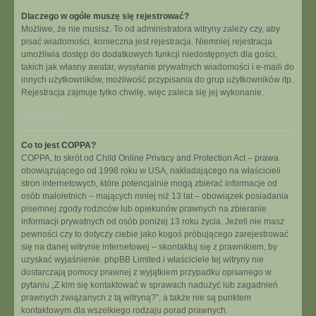
Dlaczego w ogóle muszę się rejestrować?
Możliwe, że nie musisz. To od administratora witryny zależy czy, aby
pisać wiadomości, konieczna jest rejestracja. Niemniej rejestracja
umożliwia dostęp do dodatkowych funkcji niedostępnych dla gości,
takich jak własny awatar, wysyłanie prywatnych wiadomości i e-maili do
innych użytkowników, możliwość przypisania do grup użytkowników itp.
Rejestracja zajmuje tylko chwilę, więc zaleca się jej wykonanie.
Na górę
Co to jest COPPA?
COPPA, to skrót od Child Online Privacy and Protection Act – prawa
obowiązującego od 1998 roku w USA, nakładającego na właścicieli
stron internetowych, które potencjalnie mogą zbierać informacje od
osób małoletnich – mających mniej niż 13 lat – obowiązek posiadania
pisemnej zgody rodziców lub opiekunów prawnych na zbieranie
informacji prywatnych od osób poniżej 13 roku życia. Jeżeli nie masz
pewności czy to dotyczy ciebie jako kogoś próbującego zarejestrować
się na danej witrynie internetowej – skontaktuj się z prawnikiem, by
uzyskać wyjaśnienie. phpBB Limited i właściciele tej witryny nie
dostarczają pomocy prawnej z wyjątkiem przypadku opisanego w
pytaniu „Z kim się kontaktować w sprawach nadużyć lub zagadnień
prawnych związanych z tą witryną?”, a także nie są punktem
kontaktowym dla wszelkiego rodzaju porad prawnych.