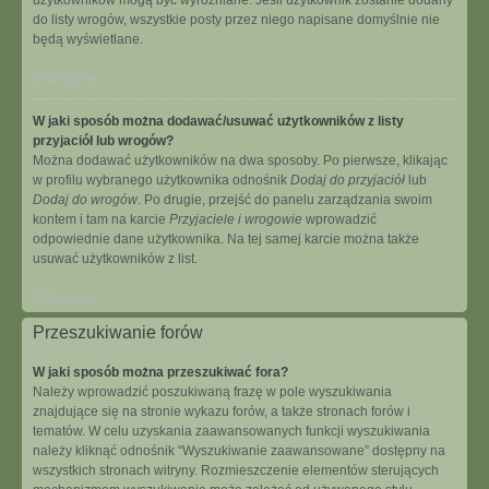
użytkowników mogą być wyróżniane. Jeśli użytkownik zostanie dodany
do listy wrogów, wszystkie posty przez niego napisane domyślnie nie
będą wyświetlane.
Na górę
W jaki sposób można dodawać/usuwać użytkowników z listy
przyjaciół lub wrogów?
Można dodawać użytkowników na dwa sposoby. Po pierwsze, klikając
w profilu wybranego użytkownika odnośnik
Dodaj do przyjaciół
lub
Dodaj do wrogów
. Po drugie, przejść do panelu zarządzania swoim
kontem i tam na karcie
Przyjaciele i wrogowie
wprowadzić
odpowiednie dane użytkownika. Na tej samej karcie można także
usuwać użytkowników z list.
Na górę
Przeszukiwanie forów
W jaki sposób można przeszukiwać fora?
Należy wprowadzić poszukiwaną frazę w pole wyszukiwania
znajdujące się na stronie wykazu forów, a także stronach forów i
tematów. W celu uzyskania zaawansowanych funkcji wyszukiwania
należy kliknąć odnośnik “Wyszukiwanie zaawansowane” dostępny na
wszystkich stronach witryny. Rozmieszczenie elementów sterujących