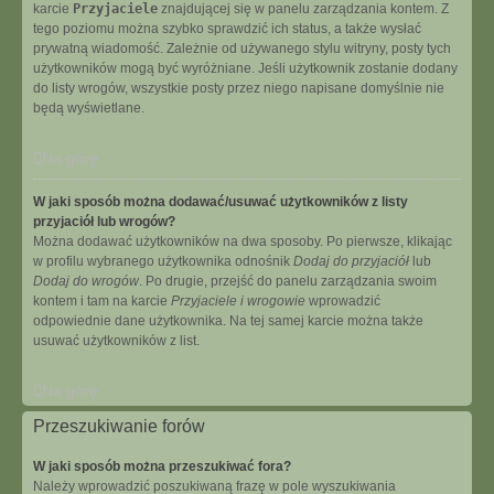
karcie
Przyjaciele
znajdującej się w panelu zarządzania kontem. Z
tego poziomu można szybko sprawdzić ich status, a także wysłać
prywatną wiadomość. Zależnie od używanego stylu witryny, posty tych
użytkowników mogą być wyróżniane. Jeśli użytkownik zostanie dodany
do listy wrogów, wszystkie posty przez niego napisane domyślnie nie
będą wyświetlane.
Na górę
W jaki sposób można dodawać/usuwać użytkowników z listy
przyjaciół lub wrogów?
Można dodawać użytkowników na dwa sposoby. Po pierwsze, klikając
w profilu wybranego użytkownika odnośnik
Dodaj do przyjaciół
lub
Dodaj do wrogów
. Po drugie, przejść do panelu zarządzania swoim
kontem i tam na karcie
Przyjaciele i wrogowie
wprowadzić
odpowiednie dane użytkownika. Na tej samej karcie można także
usuwać użytkowników z list.
Na górę
Przeszukiwanie forów
W jaki sposób można przeszukiwać fora?
Należy wprowadzić poszukiwaną frazę w pole wyszukiwania