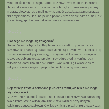
wiadomość e-mail, postępuj zgodnie z zawartymi w niej instrukcjami.
Jeżeli taka wiadomość do ciebie nie dotarła, być może został podany
nieprawidłowy adres e-mail lub wiadomość została zatrzymana przez
filtr antyspamowy. Jeśli na pewno podany przez ciebie adres e-mail jest
prawidłowy, spróbuj skontaktować się z administratorem.
Na górę
Dlaczego nie mogę się zalogować?
Powodów może być kilka. Po pierwsze sprawdź, czy twoja nazwa
użytkownika i hasło są prawidłowe. Jeżeli są prawidłowe, skontaktuj się
z właścicielem witryny i zapytaj, czy cię nie zablokowano. Istnieje też
prawdopodobieństwo, że problem powoduje błędna konfiguracja
witryny, na której znajduje się forum. Skontaktuj się z właścicielem
witryny i powiadom go o tym problemie. Musi on go naprawić.
Na górę
Rejestracja została dokonana jakiś czas temu, ale teraz nie mogę
się zalogować?!
Możliwe, że z jakiegoś powodu administrator dezaktywował lub usunął
twoje konto. Wiele witryn, aby zmniejszyć rozmiar bazy danych,
cyklicznie usuwa użytkowników, którzy nic nie pisali przez dłuższy czas.