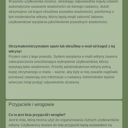
W panelu użytkownika możesz, określając odpowiednie reguły ustawić
automatyczne usuwanie wiadomości od danego nadawcy. Jeżeli
otrzymujesz od kogoś obraźliwe prywatne wiadomości, poinformuj o
tym moderatorów witryny, którzy będą mogli zabronić takiemu
użytkownikowi wysyłania jakichkolwiek prywatnych wiadomości.
Na górę
Otrzymałem/otrzymałam spam lub obraźliwy e-mail od kogoś z tej
witryny!
Przykro nam z tego powodu. System wysyłania e-maili witryny zawiera
zabezpieczenia umożliwiające wytropienie użytkowników, którzy
wysyłają takie wiadomości. Prześlij administratorowi witryny pełną
kopię otrzymanego e-maila – ważne, aby były w niej zawarte nagłówki,
ponieważ zawierają one informacje o nadawcy. Administrator będzie
wówczas mógł podjąć odpowiednie działania.
Na górę
Przyjaciele i wrogowie
Co to jest lista przyjaciół i wrogów?
Jest to lista, którą można użyć do organizowania różnych użytkowników
witryny. Użytkownicy dodani do listy przyjaciół będą wyświetleni na