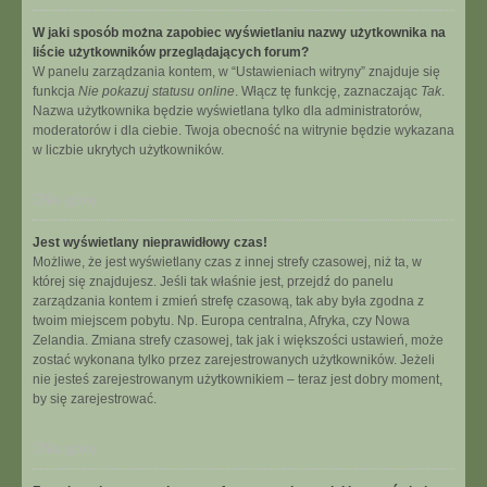
W jaki sposób można zapobiec wyświetlaniu nazwy użytkownika na
liście użytkowników przeglądających forum?
W panelu zarządzania kontem, w “Ustawieniach witryny” znajduje się
funkcja
Nie pokazuj statusu online
. Włącz tę funkcję, zaznaczając
Tak
.
Nazwa użytkownika będzie wyświetlana tylko dla administratorów,
moderatorów i dla ciebie. Twoja obecność na witrynie będzie wykazana
w liczbie ukrytych użytkowników.
Na górę
Jest wyświetlany nieprawidłowy czas!
Możliwe, że jest wyświetlany czas z innej strefy czasowej, niż ta, w
której się znajdujesz. Jeśli tak właśnie jest, przejdź do panelu
zarządzania kontem i zmień strefę czasową, tak aby była zgodna z
twoim miejscem pobytu. Np. Europa centralna, Afryka, czy Nowa
Zelandia. Zmiana strefy czasowej, tak jak i większości ustawień, może
zostać wykonana tylko przez zarejestrowanych użytkowników. Jeżeli
nie jesteś zarejestrowanym użytkownikiem – teraz jest dobry moment,
by się zarejestrować.
Na górę