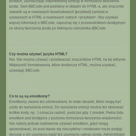
postach, zaznaczając odpowiednią funkcję w formularzu tworzenia
posta. Sam BBCode jest podobny w składni do HTML-a, ale znaczniki
zawarte są w nawiasach kwadratowych [przykład] zamiast w
używanych w HTML-u nawiasach ostrych <przykład>. Aby uzyskać
więcej informacji o BBCode, zapoznaj się z przewodnikiem dostępnym
ze strony tworzenia posta po kliknięciu odnośnika
BBCode
.
Na górę
Czy można używać języka HTML?
Nie. Nie można używać i przetwarzać znaczników HTML na tej witrynie.
Większość formatowania, które dostarcza HTML, można uzyskać,
używając BBCode.
Na górę
Co to są są emotikony?
Emotikony, zwane też uśmieszkami, to małe obrazki, które mogą być
użyte do wyrażania emocji. Do wyrażania emocji można też stosować
krótkie kody, np. :) oznacza radość, podczas gdy :( smutek. Pełna lista
emotikon jest dostępna z poziomu formularza tworzenia wiadomości.
Nie należy jednak nadmiernie używać emotikon, gdyż mogą
spowodować, że post stanie się nieczytelny i moderator może podjąć
decyzję o ich usunięciu bądź też usunięciu całego posta. Administrator