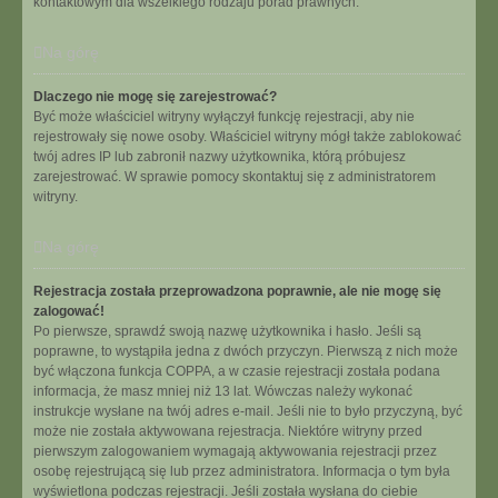
kontaktowym dla wszelkiego rodzaju porad prawnych.
Na górę
Dlaczego nie mogę się zarejestrować?
Być może właściciel witryny wyłączył funkcję rejestracji, aby nie
rejestrowały się nowe osoby. Właściciel witryny mógł także zablokować
twój adres IP lub zabronił nazwy użytkownika, którą próbujesz
zarejestrować. W sprawie pomocy skontaktuj się z administratorem
witryny.
Na górę
Rejestracja została przeprowadzona poprawnie, ale nie mogę się
zalogować!
Po pierwsze, sprawdź swoją nazwę użytkownika i hasło. Jeśli są
poprawne, to wystąpiła jedna z dwóch przyczyn. Pierwszą z nich może
być włączona funkcja COPPA, a w czasie rejestracji została podana
informacja, że masz mniej niż 13 lat. Wówczas należy wykonać
instrukcje wysłane na twój adres e-mail. Jeśli nie to było przyczyną, być
może nie została aktywowana rejestracja. Niektóre witryny przed
pierwszym zalogowaniem wymagają aktywowania rejestracji przez
osobę rejestrującą się lub przez administratora. Informacja o tym była
wyświetlona podczas rejestracji. Jeśli została wysłana do ciebie