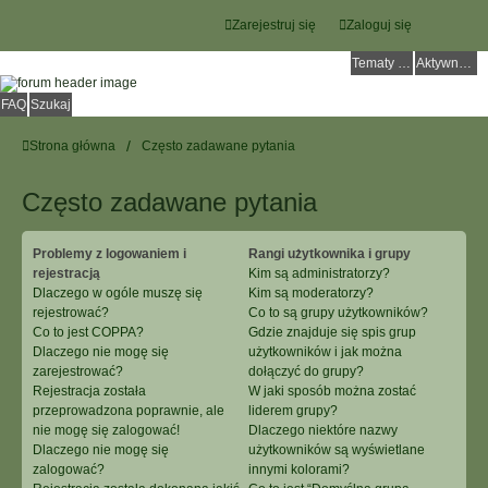
Zarejestruj się
Zaloguj się
Tematy bez odpowiedzi
Aktywne tematy
FAQ
Szukaj
Strona główna
Często zadawane pytania
Często zadawane pytania
Problemy z logowaniem i
Rangi użytkownika i grupy
rejestracją
Kim są administratorzy?
Dlaczego w ogóle muszę się
Kim są moderatorzy?
rejestrować?
Co to są grupy użytkowników?
Co to jest COPPA?
Gdzie znajduje się spis grup
Dlaczego nie mogę się
użytkowników i jak można
zarejestrować?
dołączyć do grupy?
Rejestracja została
W jaki sposób można zostać
przeprowadzona poprawnie, ale
liderem grupy?
nie mogę się zalogować!
Dlaczego niektóre nazwy
Dlaczego nie mogę się
użytkowników są wyświetlane
zalogować?
innymi kolorami?