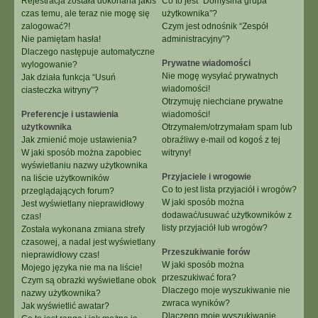
Rejestracja została dokonana jakiś
Co to jest “Domyślna grupa
czas temu, ale teraz nie mogę się
użytkownika”?
zalogować?!
Czym jest odnośnik “Zespół
Nie pamiętam hasła!
administracyjny”?
Dlaczego następuje automatyczne
Prywatne wiadomości
wylogowanie?
Nie mogę wysyłać prywatnych
Jak działa funkcja “Usuń
wiadomości!
ciasteczka witryny”?
Otrzymuję niechciane prywatne
Preferencje i ustawienia
wiadomości!
użytkownika
Otrzymałem/otrzymałam spam lub
Jak zmienić moje ustawienia?
obraźliwy e-mail od kogoś z tej
W jaki sposób można zapobiec
witryny!
wyświetlaniu nazwy użytkownika
Przyjaciele i wrogowie
na liście użytkowników
Co to jest lista przyjaciół i wrogów?
przeglądających forum?
W jaki sposób można
Jest wyświetlany nieprawidłowy
dodawać/usuwać użytkowników z
czas!
listy przyjaciół lub wrogów?
Została wykonana zmiana strefy
czasowej, a nadal jest wyświetlany
Przeszukiwanie forów
nieprawidłowy czas!
W jaki sposób można
Mojego języka nie ma na liście!
przeszukiwać fora?
Czym są obrazki wyświetlane obok
Dlaczego moje wyszukiwanie nie
nazwy użytkownika?
zwraca wyników?
Jak wyświetlić awatar?
Dlaczego moje wyszukiwanie