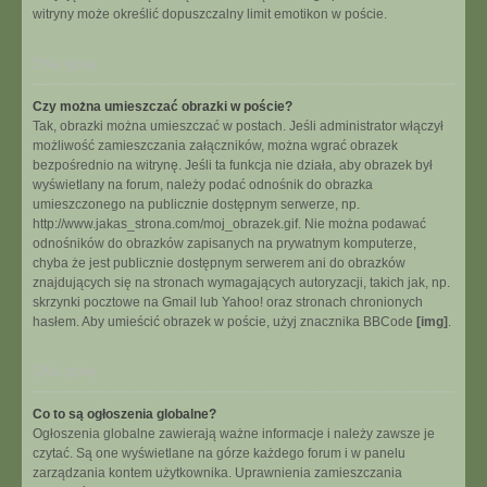
witryny może określić dopuszczalny limit emotikon w poście.
Na górę
Czy można umieszczać obrazki w poście?
Tak, obrazki można umieszczać w postach. Jeśli administrator włączył
możliwość zamieszczania załączników, można wgrać obrazek
bezpośrednio na witrynę. Jeśli ta funkcja nie działa, aby obrazek był
wyświetlany na forum, należy podać odnośnik do obrazka
umieszczonego na publicznie dostępnym serwerze, np.
http://www.jakas_strona.com/moj_obrazek.gif. Nie można podawać
odnośników do obrazków zapisanych na prywatnym komputerze,
chyba że jest publicznie dostępnym serwerem ani do obrazków
znajdujących się na stronach wymagających autoryzacji, takich jak, np.
skrzynki pocztowe na Gmail lub Yahoo! oraz stronach chronionych
hasłem. Aby umieścić obrazek w poście, użyj znacznika BBCode
[img]
.
Na górę
Co to są ogłoszenia globalne?
Ogłoszenia globalne zawierają ważne informacje i należy zawsze je
czytać. Są one wyświetlane na górze każdego forum i w panelu
zarządzania kontem użytkownika. Uprawnienia zamieszczania