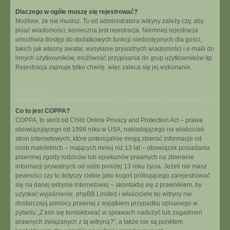
Dlaczego w ogóle muszę się rejestrować?
Możliwe, że nie musisz. To od administratora witryny zależy czy, aby
pisać wiadomości, konieczna jest rejestracja. Niemniej rejestracja
umożliwia dostęp do dodatkowych funkcji niedostępnych dla gości,
takich jak własny awatar, wysyłanie prywatnych wiadomości i e-maili do
innych użytkowników, możliwość przypisania do grup użytkowników itp.
Rejestracja zajmuje tylko chwilę, więc zaleca się jej wykonanie.
Na górę
Co to jest COPPA?
COPPA, to skrót od Child Online Privacy and Protection Act – prawa
obowiązującego od 1998 roku w USA, nakładającego na właścicieli
stron internetowych, które potencjalnie mogą zbierać informacje od
osób małoletnich – mających mniej niż 13 lat – obowiązek posiadania
pisemnej zgody rodziców lub opiekunów prawnych na zbieranie
informacji prywatnych od osób poniżej 13 roku życia. Jeżeli nie masz
pewności czy to dotyczy ciebie jako kogoś próbującego zarejestrować
się na danej witrynie internetowej – skontaktuj się z prawnikiem, by
uzyskać wyjaśnienie. phpBB Limited i właściciele tej witryny nie
dostarczają pomocy prawnej z wyjątkiem przypadku opisanego w
pytaniu „Z kim się kontaktować w sprawach nadużyć lub zagadnień
prawnych związanych z tą witryną?”, a także nie są punktem