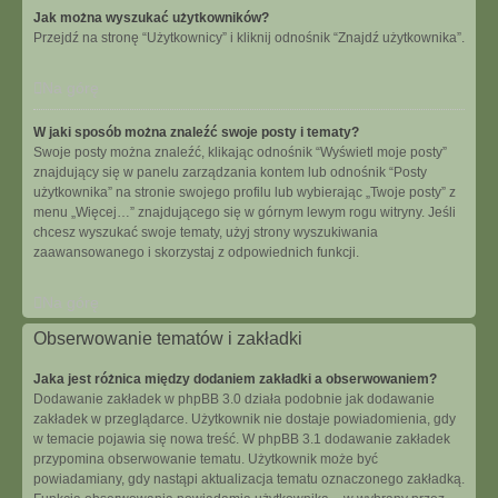
Jak można wyszukać użytkowników?
Przejdź na stronę “Użytkownicy” i kliknij odnośnik “Znajdź użytkownika”.
Na górę
W jaki sposób można znaleźć swoje posty i tematy?
Swoje posty można znaleźć, klikając odnośnik “Wyświetl moje posty”
znajdujący się w panelu zarządzania kontem lub odnośnik “Posty
użytkownika” na stronie swojego profilu lub wybierając „Twoje posty” z
menu „Więcej…” znajdującego się w górnym lewym rogu witryny. Jeśli
chcesz wyszukać swoje tematy, użyj strony wyszukiwania
zaawansowanego i skorzystaj z odpowiednich funkcji.
Na górę
Obserwowanie tematów i zakładki
Jaka jest różnica między dodaniem zakładki a obserwowaniem?
Dodawanie zakładek w phpBB 3.0 działa podobnie jak dodawanie
zakładek w przeglądarce. Użytkownik nie dostaje powiadomienia, gdy
w temacie pojawia się nowa treść. W phpBB 3.1 dodawanie zakładek
przypomina obserwowanie tematu. Użytkownik może być
powiadamiany, gdy nastąpi aktualizacja tematu oznaczonego zakładką.