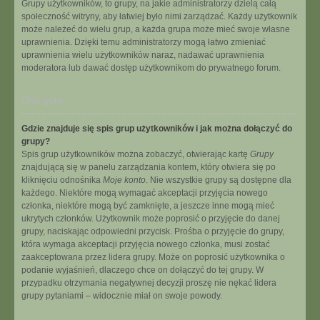
Grupy użytkowników, to grupy, na jakie administratorzy dzielą całą
społeczność witryny, aby łatwiej było nimi zarządzać. Każdy użytkownik
może należeć do wielu grup, a każda grupa może mieć swoje własne
uprawnienia. Dzięki temu administratorzy mogą łatwo zmieniać
uprawnienia wielu użytkowników naraz, nadawać uprawnienia
moderatora lub dawać dostęp użytkownikom do prywatnego forum.
Na górę
Gdzie znajduje się spis grup użytkowników i jak można dołączyć do
grupy?
Spis grup użytkowników można zobaczyć, otwierając kartę
Grupy
znajdującą się w panelu zarządzania kontem, który otwiera się po
kliknięciu odnośnika
Moje konto
. Nie wszystkie grupy są dostępne dla
każdego. Niektóre mogą wymagać akceptacji przyjęcia nowego
członka, niektóre mogą być zamknięte, a jeszcze inne mogą mieć
ukrytych członków. Użytkownik może poprosić o przyjęcie do danej
grupy, naciskając odpowiedni przycisk. Prośba o przyjęcie do grupy,
która wymaga akceptacji przyjęcia nowego członka, musi zostać
zaakceptowana przez lidera grupy. Może on poprosić użytkownika o
podanie wyjaśnień, dlaczego chce on dołączyć do tej grupy. W
przypadku otrzymania negatywnej decyzji proszę nie nękać lidera
grupy pytaniami – widocznie miał on swoje powody.