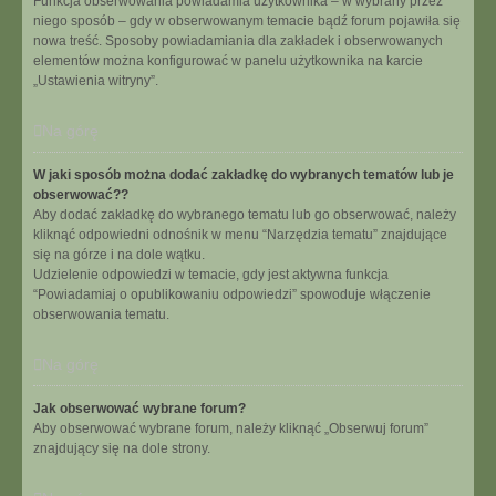
Funkcja obserwowania powiadamia użytkownika – w wybrany przez
niego sposób – gdy w obserwowanym temacie bądź forum pojawiła się
nowa treść. Sposoby powiadamiania dla zakładek i obserwowanych
elementów można konfigurować w panelu użytkownika na karcie
„Ustawienia witryny”.
Na górę
W jaki sposób można dodać zakładkę do wybranych tematów lub je
obserwować??
Aby dodać zakładkę do wybranego tematu lub go obserwować, należy
kliknąć odpowiedni odnośnik w menu “Narzędzia tematu” znajdujące
się na górze i na dole wątku.
Udzielenie odpowiedzi w temacie, gdy jest aktywna funkcja
“Powiadamiaj o opublikowaniu odpowiedzi” spowoduje włączenie
obserwowania tematu.
Na górę
Jak obserwować wybrane forum?
Aby obserwować wybrane forum, należy kliknąć „Obserwuj forum”
znajdujący się na dole strony.