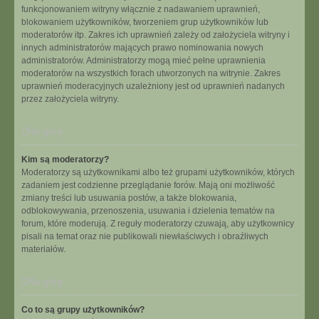
funkcjonowaniem witryny włącznie z nadawaniem uprawnień,
blokowaniem użytkowników, tworzeniem grup użytkowników lub
moderatorów itp. Zakres ich uprawnień zależy od założyciela witryny i
innych administratorów mających prawo nominowania nowych
administratorów. Administratorzy mogą mieć pełne uprawnienia
moderatorów na wszystkich forach utworzonych na witrynie. Zakres
uprawnień moderacyjnych uzależniony jest od uprawnień nadanych
przez założyciela witryny.
Na górę
Kim są moderatorzy?
Moderatorzy są użytkownikami albo też grupami użytkowników, których
zadaniem jest codzienne przeglądanie forów. Mają oni możliwość
zmiany treści lub usuwania postów, a także blokowania,
odblokowywania, przenoszenia, usuwania i dzielenia tematów na
forum, które moderują. Z reguły moderatorzy czuwają, aby użytkownicy
pisali na temat oraz nie publikowali niewłaściwych i obraźliwych
materiałów.
Na górę
Co to są grupy użytkowników?