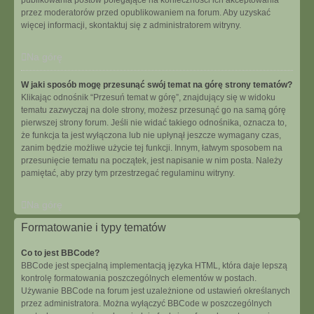
publikowania postów polegające na konieczności ich akceptowania
przez moderatorów przed opublikowaniem na forum. Aby uzyskać
więcej informacji, skontaktuj się z administratorem witryny.
Na górę
W jaki sposób mogę przesunąć swój temat na górę strony tematów?
Klikając odnośnik “Przesuń temat w górę”, znajdujący się w widoku
tematu zazwyczaj na dole strony, możesz przesunąć go na samą górę
pierwszej strony forum. Jeśli nie widać takiego odnośnika, oznacza to,
że funkcja ta jest wyłączona lub nie upłynął jeszcze wymagany czas,
zanim będzie możliwe użycie tej funkcji. Innym, łatwym sposobem na
przesunięcie tematu na początek, jest napisanie w nim posta. Należy
pamiętać, aby przy tym przestrzegać regulaminu witryny.
Na górę
Formatowanie i typy tematów
Co to jest BBCode?
BBCode jest specjalną implementacją języka HTML, która daje lepszą
kontrolę formatowania poszczególnych elementów w postach.
Używanie BBCode na forum jest uzależnione od ustawień określanych
przez administratora. Można wyłączyć BBCode w poszczególnych