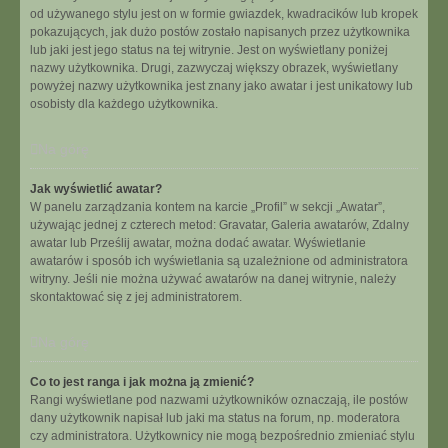
od używanego stylu jest on w formie gwiazdek, kwadracików lub kropek
pokazujących, jak dużo postów zostało napisanych przez użytkownika
lub jaki jest jego status na tej witrynie. Jest on wyświetlany poniżej
nazwy użytkownika. Drugi, zazwyczaj większy obrazek, wyświetlany
powyżej nazwy użytkownika jest znany jako awatar i jest unikatowy lub
osobisty dla każdego użytkownika.
Na górę
Jak wyświetlić awatar?
W panelu zarządzania kontem na karcie „Profil” w sekcji „Awatar”,
używając jednej z czterech metod: Gravatar, Galeria awatarów, Zdalny
awatar lub Prześlij awatar, można dodać awatar. Wyświetlanie
awatarów i sposób ich wyświetlania są uzależnione od administratora
witryny. Jeśli nie można używać awatarów na danej witrynie, należy
skontaktować się z jej administratorem.
Na górę
Co to jest ranga i jak można ją zmienić?
Rangi wyświetlane pod nazwami użytkowników oznaczają, ile postów
dany użytkownik napisał lub jaki ma status na forum, np. moderatora
czy administratora. Użytkownicy nie mogą bezpośrednio zmieniać stylu