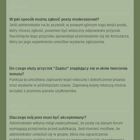
Na górę
W jaki sposób można zgłosić posty moderatorowi?
Jeśli administrator na to zezwolił, w prawym górnym rogu treści posta,
który chcesz zgłosić, powinien być widoczny odpowiedni przycisk.
Naciśnięcie tego przycisku spowoduje przeniesienie cię do formularza,
który po jego wypełnieniu umożliwi wysłanie zgłoszenia.
Na górę
Do czego służy przycisk “Zapisz” znajdujący się w oknie tworzenia
tematu?
Funkcja ta umożliwia zapisanie kopii roboczej i dokończenie pisania
oraz wysłanie w późniejszym czasie. Zapisaną kopię roboczą można
wczytać z poziomu panelu użytkownika.
Na górę
Dlaczego mój post musi być akceptowany?
Administrator witryny mógł zadecydować, że posty na danym forum
wymagają przejrzenia przed publikacją. Jest również możliwe, że
administrator umieścił cię w grupie, która ma ograniczenia