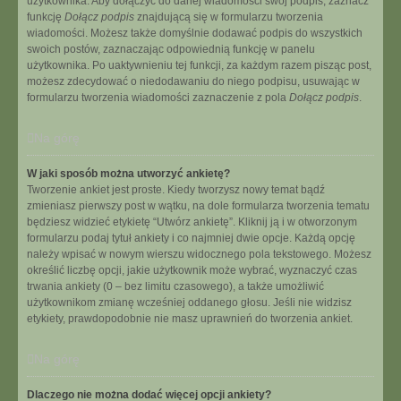
użytkownika. Aby dołączyć do danej wiadomości swój podpis, zaznacz
funkcję
Dołącz podpis
znajdującą się w formularzu tworzenia
wiadomości. Możesz także domyślnie dodawać podpis do wszystkich
swoich postów, zaznaczając odpowiednią funkcję w panelu
użytkownika. Po uaktywnieniu tej funkcji, za każdym razem pisząc post,
możesz zdecydować o niedodawaniu do niego podpisu, usuwając w
formularzu tworzenia wiadomości zaznaczenie z pola
Dołącz podpis
.
Na górę
W jaki sposób można utworzyć ankietę?
Tworzenie ankiet jest proste. Kiedy tworzysz nowy temat bądź
zmieniasz pierwszy post w wątku, na dole formularza tworzenia tematu
będziesz widzieć etykietę “Utwórz ankietę”. Kliknij ją i w otworzonym
formularzu podaj tytuł ankiety i co najmniej dwie opcje. Każdą opcję
należy wpisać w nowym wierszu widocznego pola tekstowego. Możesz
określić liczbę opcji, jakie użytkownik może wybrać, wyznaczyć czas
trwania ankiety (0 – bez limitu czasowego), a także umożliwić
użytkownikom zmianę wcześniej oddanego głosu. Jeśli nie widzisz
etykiety, prawdopodobnie nie masz uprawnień do tworzenia ankiet.
Na górę
Dlaczego nie można dodać więcej opcji ankiety?