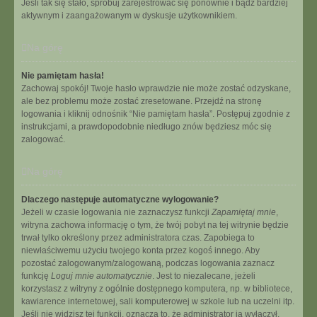
Jeśli tak się stało, spróbuj zarejestrować się ponownie i bądź bardziej
aktywnym i zaangażowanym w dyskusje użytkownikiem.
Na górę
Nie pamiętam hasła!
Zachowaj spokój! Twoje hasło wprawdzie nie może zostać odzyskane,
ale bez problemu może zostać zresetowane. Przejdź na stronę
logowania i kliknij odnośnik “Nie pamiętam hasła”. Postępuj zgodnie z
instrukcjami, a prawdopodobnie niedługo znów będziesz móc się
zalogować.
Na górę
Dlaczego następuje automatyczne wylogowanie?
Jeżeli w czasie logowania nie zaznaczysz funkcji
Zapamiętaj mnie
,
witryna zachowa informację o tym, że twój pobyt na tej witrynie będzie
trwał tylko określony przez administratora czas. Zapobiega to
niewłaściwemu użyciu twojego konta przez kogoś innego. Aby
pozostać zalogowanym/zalogowaną, podczas logowania zaznacz
funkcję
Loguj mnie automatycznie
. Jest to niezalecane, jeżeli
korzystasz z witryny z ogólnie dostępnego komputera, np. w bibliotece,
kawiarence internetowej, sali komputerowej w szkole lub na uczelni itp.
Jeśli nie widzisz tej funkcji, oznacza to, że administrator ją wyłączył.