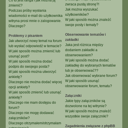
Co to jest ranga i jak można ją
zwraca pustą stronę?!
zmienić?
Jak można wyszukać
Podczas próby wysłania
użytkowników?
wiadomości e-mail do użytkownika
W jaki sposób można znaleźć
witryna prosi mnie o zalogowanie.
swoje posty i tematy?
Dlaczego?
Obserwowanie tematów i
Problemy z pisaniem
zakładki
Jak utworzyć nowy temat na forum
Jaka jest różnica między
lub wysłać odpowiedź w temacie?
dodaniem zakładki a
W jaki sposób można zmienić lub
obserwowaniem?
usunąć post?
W jaki sposób można dodać
W jaki sposób można dodać
zakładkę do wybranych tematów
podpis do swojego posta?
lub je obserwować??
W jaki sposób można utworzyć
Jak obserwować wybrane forum?
ankietę?
W jaki sposób usunąć
Dlaczego nie można dodać więcej
obserwowanie forum, tematu?
opcji ankiety?
W jaki sposób zmienić lub usunąć
Załączniki
ankietę?
Jakie typy załączników są
Dlaczego nie mam dostępu do
dozwolone na tej witrynie?
forum?
W jaki sposób można znaleźć
Dlaczego nie mogę dodawać
wszystkie swoje załączniki?
załączników?
Dlaczego otrzymałem/otrzymałam
Zagadnienia związane z phpBB