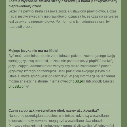
Została wykonana zmiana strefy czasowej, a nadal jest wyświetlany
nieprawidłowy czas!
Jeżeli na pewno strefa czasowa została ustawiona prawidłowo, a czas
nadal jest wyświetlany nieprawidłowo, oznacza to, że czas na serwerze
jest ustawiony nieprawidłowo. Poinformuj o tym administratora, by
naprawił problem.
Na górę
Mojego języka nie ma na liście!
Być może administrator nie zainstalował pakietu zawierającego twoją
wersję językową albo nikt jeszcze nie przetłumaczył phpBB3 na twój
język. Zapytaj administratora witryny czy może zainstalować pakiet
językowy, którego potrzebujesz. Jeśli pakiet dla twojego języka nie
istnieje, może spróbujesz go utworzyć. Więcej informacji na ten temat
można znaleźć na stronie internetowej
phpBB.pl
® lub phpBB Limited
phpBB.com
®
Na górę
Czym są obrazki wyświetlane obok nazwy użytkownika?
Na stronie przeglądania postów, w miejscu, gdzie są wyświetlane
informacje o użytkowniku, mogą być wyświetlane dwa obrazki.
Pierwszy obrazek jest skojarzony z rangą użytkownika. W zależności