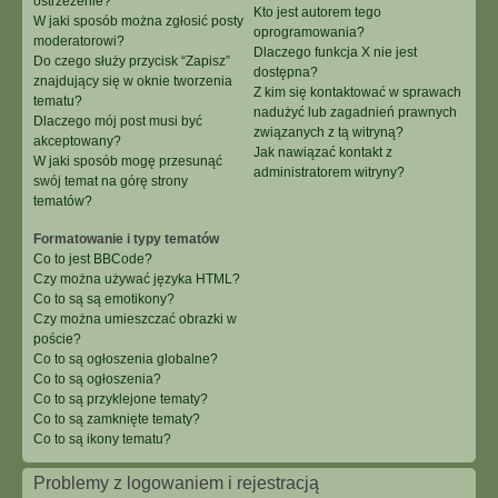
ostrzeżenie?
Kto jest autorem tego
W jaki sposób można zgłosić posty
oprogramowania?
moderatorowi?
Dlaczego funkcja X nie jest
Do czego służy przycisk “Zapisz”
dostępna?
znajdujący się w oknie tworzenia
Z kim się kontaktować w sprawach
tematu?
nadużyć lub zagadnień prawnych
Dlaczego mój post musi być
związanych z tą witryną?
akceptowany?
Jak nawiązać kontakt z
W jaki sposób mogę przesunąć
administratorem witryny?
swój temat na górę strony
tematów?
Formatowanie i typy tematów
Co to jest BBCode?
Czy można używać języka HTML?
Co to są są emotikony?
Czy można umieszczać obrazki w
poście?
Co to są ogłoszenia globalne?
Co to są ogłoszenia?
Co to są przyklejone tematy?
Co to są zamknięte tematy?
Co to są ikony tematu?
Problemy z logowaniem i rejestracją