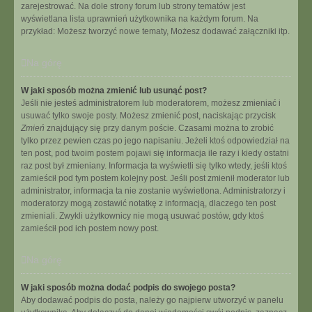
zarejestrować. Na dole strony forum lub strony tematów jest
wyświetlana lista uprawnień użytkownika na każdym forum. Na
przykład: Możesz tworzyć nowe tematy, Możesz dodawać załączniki itp.
Na górę
W jaki sposób można zmienić lub usunąć post?
Jeśli nie jesteś administratorem lub moderatorem, możesz zmieniać i
usuwać tylko swoje posty. Możesz zmienić post, naciskając przycisk
Zmień
znajdujący się przy danym poście. Czasami można to zrobić
tylko przez pewien czas po jego napisaniu. Jeżeli ktoś odpowiedział na
ten post, pod twoim postem pojawi się informacja ile razy i kiedy ostatni
raz post był zmieniany. Informacja ta wyświetli się tylko wtedy, jeśli ktoś
zamieścił pod tym postem kolejny post. Jeśli post zmienił moderator lub
administrator, informacja ta nie zostanie wyświetlona. Administratorzy i
moderatorzy mogą zostawić notatkę z informacją, dlaczego ten post
zmieniali. Zwykli użytkownicy nie mogą usuwać postów, gdy ktoś
zamieścił pod ich postem nowy post.
Na górę
W jaki sposób można dodać podpis do swojego posta?
Aby dodawać podpis do posta, należy go najpierw utworzyć w panelu